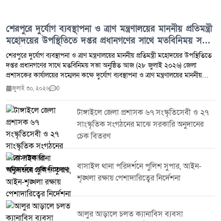
শেরপুরে দুর্যোগ ব্যবস্থাপনা ও ত্রাণ মন্ত্রণালয়ের মাননীয় প্রতিমন্ত্রী
মহোদয়ের উপস্থিতিতে দপ্তর প্রধানগণের সাথে মতবিনিময় সভা
অনুষ্ঠিত
শেরপুরে দুর্যোগ ব্যবস্থাপনা ও ত্রাণ মন্ত্রণালয়ের মাননীয় প্রতিমন্ত্রী মহোদয়ের উপস্থিতিতে
দপ্তর প্রধানগণের সাথে মতবিনিময় সভা অনুষ্ঠিত আজ (২৮ জুলাই ২০২৬) জেলা
প্রশাসকের কার্যালয়ের সম্মেলন কক্ষে দুর্যোগ ব্যবস্থাপনা ও ত্রাণ মন্ত্রণালয়ের মাননীয়
প্রতিমন্ত্রী জনাব এম. ইকবাল হোসেইন এমপি মহোদয়ের সাথে জেলার সকল দপ্তর
জুলাই ৩০, ২০২৬
0
প্রধানগণের মতবিনিময় সভা অনুষ্ঠিত হয়। উক্ত সভায় সভাপতিত্ব করেন শেরপুর জেলার
জেলা প্রশাসক ও বিজ্ঞ জেলা ম্যাজিস্ট্রেট মিজ্ ফরিদা ইয়াসমিন। বিশেষ অতিথি হিসেবে
টাঙ্গাইলে জেলা প্রশাসক ৬৭ সংস্কৃতিসেবী ও ২৭
উপস্থিত ছিলেন জনাব মোঃ মাহমুদুল হক রুবেল মাননীয় সংসদ সদস্য (
সাংস্কৃতিক সংগঠনের মাঝে সরকারি অনুদানের
শেরপুর-৩),মিজ্ সানসিলা জেবরিন মাননীয় সংসদ সদস্য ( সংরক্ষিত মহিলা আসন-১৫)।
এছাড়া অন্যান্য অতিথিদের মধ্যে উপস্থিত ছিলেন জনাব এবিএম মামুনুর রশীদ
চেক বিতরণ
পলাশ,প্রশাসক জেলা পরিষদ শেরপুর, জনাব দীপংকর রায় প্রধান নির্বাহী কর্মকর্তা, জেলা
পরিষদ শেরপুর, মিজ নাসরিন আক্তার অতিরিক্ত পুলিশ সুপার,শেরপুর সদর সার্কেল,
মিজ আরিফা সিদ্দিকা উপপরিচালক, স্থানীয় সরকার শেরপুর জনাব মোঃ শাকিল আহমেদ
বাসাইল থানা পরিদর্শনে পুলিশ সুপার, আইন-
অতিরিক্ত জেলা প্রশাসক (সার্বিক),শেরপুর এবং বিভিন্ন দপ্তরের দপ্তর প্রধানগন।সভায়
শৃঙ্খলা রক্ষায় পেশাদারিত্বের নির্দেশনা
জেলার সাম্প্রতিক দুর্যোগ মোকাবেলা ত্রাণ বিতরণ কার্যক্রমের গতিশীলতা বৃদ্ধি এবং
বিভিন্ন সরকারী দপ্তরের সেবা কার্যক্রম সমন্বয়ের মাধ্যমে সাধারণ মানুষের দোরগোড়ায়
পৌঁছে দেওয়ার বিষয়ে বিস্তারিত আলোচনা হয়। মাননীয় প্রতিমন্ত্রী মহোদয় উপস্থিত দপ্তর
প্রধানগণকে সরকারের উন্নয়ন লক্ষ্যমাত্রা অর্জনে নিষ্ঠার সাথে কাজ করার দিকনির্দেশনা
আলুর আড়ালে চলত ক্যানাবিস ব্যবসা