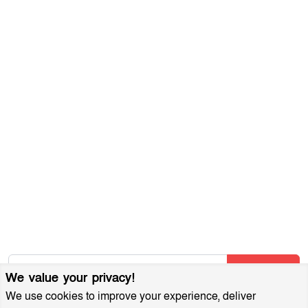
সম্পাদকীয় নীতিমালা
যোগাযোগ করুন
ব্যবহারের শর্তাবলী
গোপনীয়তা নীতি
আমাদের সম্পর্কে
আর্কাইভ
বিজ্ঞাপন প্যাকেজ
আমাদের নিউজলেটার জন্য সাইন আপ করুন
আমাদের নতুন নিবন্ধগুলি তাৎক্ষণিকভাবে পেতে আমাদের নিউজলেটারে
সাবস্ক্রাইব করুন!
Subscribe
We value your privacy!
We use cookies to improve your experience, deliver