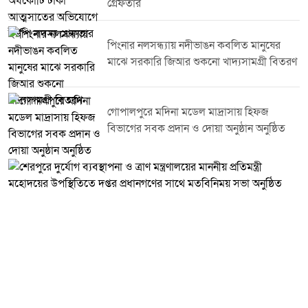
করা সম্ভব বলে তিনি আশাবাদ ব্যক্ত করেন।এ সময় তিনি ডিসি লেকের সৌন্দর্য ও
গ্রেফতার
পরিবেশগত ভারসাম্য রক্ষায় নিয়মিত পরিচ্ছন্নতা কার্যক্রম পরিচালনার ওপর গুরুত্বারোপ
করেন এবং এ ধরনের উদ্যোগে সবাইকে সম্পৃক্ত হওয়ার আহ্বান জানান।কর্মসূচিতে
জেলা প্রশাসনের ঊর্ধ্বতন কর্মকর্তা বিভিন্ন সরকারি দপ্তরের প্রতিনিধি স্বেচ্ছাসেবী
পিংনার নলসন্ধ্যায় নদীভাঙন কবলিত মানুষের
সংগঠনের সদস্যসহ বিভিন্ন শ্রেণি-পেশার মানুষ অংশ নেন।
মাঝে সরকারি জিআর শুকনো খাদ্যসামগ্রী বিতরণ
গোপালপুরে মদিনা মডেল মাদ্রাসায় হিফজ
বিভাগের সবক প্রদান ও দোয়া অনুষ্ঠান অনুষ্ঠিত