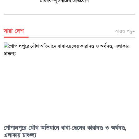
মারধর–লুটপাটের অভিযোগ
সারা দেশ
আরও পড়ুন
গোপালপুরে যৌথ অভিযানে বাবা-ছেলের কারাদণ্ড ও অর্থদণ্ড,
এলাকায় চাঞ্চল্য