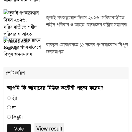
জুলাই গণঅভ্যুত্থান দিবস ২০২৬: সরিষাবাড়ীতে
শহীদ পরিবার ও আহত যোদ্ধাদের রাষ্ট্রীয় সম্মাননা
বায়তুল মোকাররমে ১১ দলের গণসমাবেশে বিপুল
জনসমাগম
ভোট জরিপ
আপনি কি আমাদের নিউজ কন্টেন্ট পছন্দ করেন?
হ্যাঁ
না
কিছুটা
View result
Vote