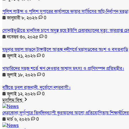
পুলিশ লাইন্স ও পুলিশ সুপারের কার্যালয়ে ফায়ার সার্ভিসের অগ্নি-নির্বাপন মহড়া
জানুয়ারী ৮, ২০২৬
0
সোনাইমুড়ীতে মানসিক চাপে অসুস্থ হয়ে ইউপি চেয়ারম্যানের মৃত্যু: ভারপ্রাপ্ত 
নভেম্বর ৩০, ২০২৫
0
যমুনার ভয়াল ভাঙনে টাঙ্গাইলে আতঙ্ক নদীগর্ভে মহাসড়কের অংশ ও বসতবাড়ি
জুলাই ২১, ২০২৬
0
খামারিদের সহজ শর্তে ঋণ দেওয়ার আশ্বাস মৎস্য ও প্রাণিসম্পদ প্রতিমন্ত্রীর।
জুলাই ১৮, ২০২৬
0
বৃষ্টিতে ডুবল রাজধানী, দুর্ভোগে নগরবাসী।
জুলাই ১২, ২০২৬
0
মুসলিম বিশ্ব
নেত্রকোনা দুর্গাপুরে তিনদিনব্যাপী কুরআনের আলো প্রতিযোগিতায় শিক্ষার্থীদে
মার্চ ৬, ২০২৬
0