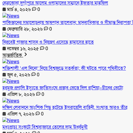
নেত্রকোনা দুর্গাপুরে আলেম ওলামাদের সম্মানে ইফতার মাহফিল
মার্চ ৪, ২০২৬
0
পাকিস্তানের সমালোচনায় আফগান তালেবান: মানবাধিকার ও সীমান্ত নিরাপত্তা ই
ফেব্রুয়ারি ২৮, ২০২৬
0
নিরবেই গাজার শাসন ও নিয়ন্ত্রণ এসেছে হামাসের হাতে
নভেম্বর ১৬, ২০২৫
0
আন্তর্জাতিক
শক্তিশালী ‘এল নিনো’ নিয়ে বিশ্বজুড়ে সতর্কতা: কী ঘটতে পারে পৃথিবীতে?
জুন ৫, ২০২৬
0
হরমুজ প্রণালি ইস্যুতে জাতিসংঘে প্রস্তাব ভেস্তে দিল রাশিয়া–চীনের ভেটো
এপ্রিল ৮, ২০২৬
0
দক্ষিণ লেবাননে আংশিক পিছু হটেছে ইসরায়েলি বাহিনী, সংঘাত আরও তীব্র
এপ্রিল ৭, ২০২৬
0
মধ্যপ্রাচ্য সংকটে বিশ্ববাজারে তেলের দাম ঊর্ধ্বমুখী