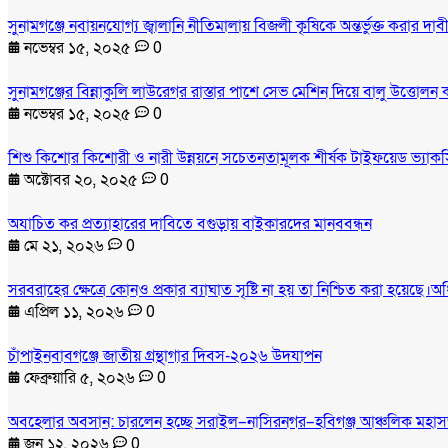
সুনামগঞ্জে নবায়নযোগ্য জ্বালানি নীতিমালায় বিজলী কৃষিকে অন্তর্ভুক্ত করার 
নভেম্বর ১৫, ২০২৫
0
সুনামগঞ্জের বিন্নাকুলি লাউরেগর রাস্তার পাশে সেভ মেশিন দিয়ে বালু উত্তোলন
নভেম্বর ১৫, ২০২৫
0
শিশু কিশোর কিশোরী ও নারী উন্নয়নে সচেতনতামূলক শীর্ষক টাইফয়েড ভ্যাকসি
অক্টোবর ২০, ২০২৫
0
অযাচিত কর প্রত্যাহারের দাবিতে বগুড়ায় বাইকারদের মানববন্ধন
মে ২১, ২০২৬
0
সরবরাহের ক্ষেত্রে কোনও প্রকার ব্যাঘাত সৃষ্টি না হয় তা নিশ্চিত করা হয়েছে।অ
এপ্রিল ১১, ২০২৬
0
চাঁপাইনবাবগঞ্জে জাতীয় গ্রন্থাগার দিবস-২০২৬ উদযাপন
ফেব্রুয়ারি ৫, ২০২৬
0
অবহেলার অবসান: চারলেন হচ্ছে সরাইল–নাসিরনগর–হবিগঞ্জ আঞ্চলিক মহা
জুন ১২, ২০২৬
0