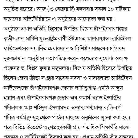
অনুষ্ঠিত হয়েছে। আজ ( ৩ ফেব্রুয়ারি) মঙ্গলবার সকাল ১০ ঘটিকায়
কলেজের অডিটোরিয়ামে এ অনুষ্ঠানের আয়োজন করা হয়।
অনুষ্ঠানে প্রধান অতিথি হিসেবে উপস্থিত ছিলেন চাঁপাইনবাবগঞ্জের
কৃতীসন্তান, মার্কিন যুক্তরাষ্ট্রপ্রবাসী ইউএসএ মাদারল্যান্ড চ্যারিটেবল
ফাউন্ডেশনের সম্মানিত চেয়ারম্যান ও বিশিষ্ট সমাজসেবক সৈয়দ
নুরুজ্জামান। অনুষ্ঠানে সভাপতিত্ব করেন কলেজের সুযোগ্য অধ্যক্ষ
প্রফেসর ড. বিপ্লব কুমার মজুমদার। বিশেষ অতিথি হিসেবে উপস্থিত
ছিলেন জেলা ক্রীড়া সংস্থার সাবেক সদস্য ও মাদারল্যান্ড চ্যারিটেবল
ফাউন্ডেশনের চাঁপাইনবাবগঞ্জ জেলার দায়িত্বপ্রাপ্ত এমডি আব্দুল
হান্নান এবং চাঁপাইনবাবগঞ্জ চেম্বার অব কমার্স অ্যান্ড ইন্ডাস্ট্রির
পরিচালক মোঃ শহিদুল ইসলামসহ অন্যান্য গণ্যমান্য ব্যক্তিবর্গ।
পবিত্র ধর্মগ্রন্থসমূহ থেকে পাঠের মাধ্যমে অনুষ্ঠানের সূচনা করা হয়।
পরে বিভিন্ন ইভেন্টে অংশগ্রহণকারী প্রায় শতাধিক শিক্ষার্থীর মাঝে
পুরস্কার ও সার্টিফিকেট বিতরণ করা হয়। প্রধান অতিথি তাঁর বক্তব্যে