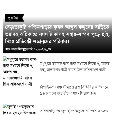
মেনে পরীক্ষায় অংশগ্রহণের অনুরোধ জানানো হয়। জেলা প্রশাসন আশা প্রকাশ করেছে
মন্তব্য লিখুন
সকলের সহযোগিতায় টাঙ্গাইলে এবারের এইচএসসি ও সমমানের পরীক্ষা সুষ্ঠু শান্তিপূর্ণ
ও উৎসবমুখর পরিবেশে সম্পন্ন হবে।
দুর্ঘটনা
বেড়াডাকুরি পশ্চিমপাড়ায় কৃষক আব্দুল কদ্দুসের বাড়িতে
ভয়াবহ অগ্নিকাণ্ড: নগদ টাকাসহ সহায়-সম্পদ পুড়ে ছাই,
নিঃস্ব প্রতিবন্ধী সন্তানদের পরিবার।
মোঃ রুবেল মিয়া
জুলাই ৩১, ২০২৬
0
মধুপুরে ভয়াবহ বাস-ট্রাক সংঘর্ষে নিহত ৭, আহত
বহু; মাদারগঞ্জগামী বাসে ছিল অধিকাংশ যাত্রী
চাঁপাইনবাবগঞ্জ সীমান্তে ৫৩ বিজিবির অভিযানে
৯৬ বোতল ভারতীয় এস্কাফ সিরাপ জব্দ
সরিষাবাড়ীতে জুলাই গণঅভ্যুত্থান দিবস-২০২৬