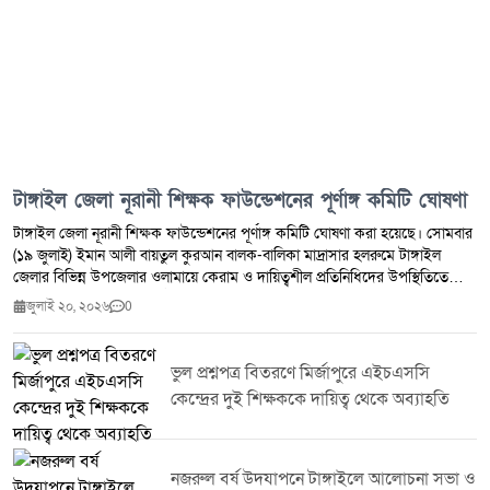
টাঙ্গাইল জেলা নূরানী শিক্ষক ফাউন্ডেশনের পূর্ণাঙ্গ কমিটি ঘোষণা
টাঙ্গাইল জেলা নূরানী শিক্ষক ফাউন্ডেশনের পূর্ণাঙ্গ কমিটি ঘোষণা করা হয়েছে। সোমবার
(১৯ জুলাই) ইমান আলী বায়তুল কুরআন বালক-বালিকা মাদ্রাসার হলরুমে টাঙ্গাইল
জেলার বিভিন্ন উপজেলার ওলামায়ে কেরাম ও দায়িত্বশীল প্রতিনিধিদের উপস্থিতিতে
ভোটের মাধ্যমে এ কমিটি গঠন করা হয়। ভোটগ্রহণ শেষে নবনির্বাচিতদের নাম ঘোষণা
জুলাই ২০, ২০২৬
0
করা হয়। এতে সভাপতি হিসেবে নির্বাচিত হন মুফতী শেখ মাহদী হাসান শিবলী।
সিনিয়র সভাপতি নির্বাচিত হন হাফেজ মাওলানা ফজলুল হক (টাঙ্গাইল সদর)। সহ-
সভাপতি হিসেবে নির্বাচিত হন নোমান আমোদ (গোপালপুর) ও হাফেজ মাওলানা শরিফুল
ভুল প্রশ্নপত্র বিতরণে মির্জাপুরে এইচএসসি
ইসলাম (সিরাজগঞ্জ)। সাধারণ সম্পাদক নির্বাচিত হন মাওলানা নুরুল ইসলাম। সহ-
কেন্দ্রের দুই শিক্ষককে দায়িত্ব থেকে অব্যাহতি
সাধারণ সম্পাদক হিসেবে নির্বাচিত হন হাফেজ মাওলানা আল-আমিন (কালিহাতী), মুফতী
সাইফুল ইসলাম (নলিন) এবং হাফেজ মেহেদী হাসান মিরাজ (ভূঞাপুর)। সাংগঠনিক
সম্পাদক নির্বাচিত হন মুফতী রবিউল ইসলাম। সহ-সাংগঠনিক সম্পাদক হিসেবে দায়িত্ব
পান হাফেজ মাওলানা আবু রায়হান (ধনবাড়ী) ও মাওলানা হাবিবুর রহমান (মধুপুর)। অর্থ
নজরুল বর্ষ উদযাপনে টাঙ্গাইলে আলোচনা সভা ও