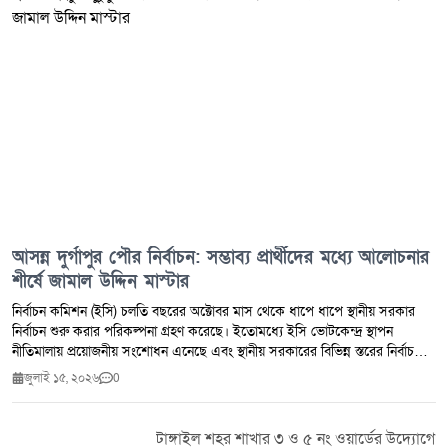
আসন্ন দুর্গাপুর পৌর নির্বাচন: সম্ভাব্য প্রার্থীদের মধ্যে আলোচনার
শীর্ষে জামাল উদ্দিন মাস্টার
নির্বাচন কমিশন (ইসি) চলতি বছরের অক্টোবর মাস থেকে ধাপে ধাপে স্থানীয় সরকার
নির্বাচন শুরু করার পরিকল্পনা গ্রহণ করেছে। ইতোমধ্যে ইসি ভোটকেন্দ্র স্থাপন
নীতিমালায় প্রয়োজনীয় সংশোধন এনেছে এবং স্থানীয় সরকারের বিভিন্ন স্তরের নির্বাচনের
জন্য পৃথক রোডম্যাপ প্রস্তুত করছে। আগস্টের দ্বিতীয়ার্ধে তফসিল ঘোষণা করে
জুলাই ১৫, ২০২৬
0
অক্টোবরের প্রথমার্ধে ইউনিয়ন পরিষদ (ইউপি) নির্বাচন আয়োজনের পরিকল্পনা নিয়ে
এগোচ্ছে সরকার। এরপর পর্যায়ক্রমে পৌরসভা, উপজেলা পরিষদ, জেলা পরিষদ ও
সিটি করপোরেশন নির্বাচন করার চিন্তা রয়েছে। নির্বাচন কমিশনও সেভাবেই প্রস্তুতি
টাঙ্গাইল শহর শাখার ৩ ও ৫ নং ওয়ার্ডের উদ্যোগে