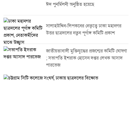
নিচ্ছে। স্থানীয় সরকার নির্বাচন ঘিরে নেত্রকোণার দুর্গাপুর উপজেলায় রাজনৈতিক অঙ্গণে
ঈদ পুনর্মিলনী অনুষ্ঠিত হয়েছে
ইতোমধ্যে আলোচনা শুরু হয়েছে। বিভিন্ন দল-মতের প্রার্থীদের সমর্থকরা সামাজিক
যোগাযোগ মাধ্যম সহ বিভিন্ন মাধ্যমে সম্ভাব্য প্রার্থীদের পক্ষে প্রচারণা করে দোয়া ও
সহযোগিতা কামনা করছেন। দুর্গাপুর পৌরসভা নির্বাচন ঘিরে বিভিন্ন রাজনৈতিক দলের
মনোনয়নপ্রত্যাশীরা মাঠপর্যায়ে সাংগঠনিক কার্যক্রম ও সামাজিক কর্মকাণ্ডে সক্রিয় হয়ে
সালাহউদ্দিন-লিপকনের নেতৃত্বে ঢাকা মহানগর
উঠেছেন। স্থানীয় রাজনৈতিক পর্যবেক্ষকদের মতে, এই নির্বাচন শুধু পৌর প্রশাসনের
উত্তর ছাত্রদলের নতুন পূর্ণাঙ্গ কমিটি প্রকাশ
নেতৃত্ব নির্ধারণের বিষয় নয়; বরং তৃণমূল পর্যায়ে দলগুলোর সাংগঠনিক শক্তি, জনপ্রিয়তা
ও জনসমর্থনেরও একটি গুরুত্বপূর্ণ পরীক্ষা। রাজনৈতিক বিশ্লেষকরা বলছেন, দুর্গাপুর
পৌরসভায় এখন উন্নয়ন, সুশাসন, জবাবদিহিতা, নাগরিক সেবা, কর্মসংস্থান, স্বাস্থ্যসেবা,
জাতীয়তাবাদী মুক্তিযুদ্ধের প্রজন্মের কমিটি ঘোষণা
শিক্ষা, সড়ক যোগাযোগ ও পরিচ্ছন্ন নগর ব্যবস্থাপনা গুরুত্বপূর্ণ নির্বাচনী ইস্যু হয়ে
; সভাপতি ইশরাক হোসেন দপ্তর লেখক আসাদ
উঠেছে। সম্ভাব্য প্রার্থীদের মূল্যায়নেও এসব বিষয়কে গুরুত্ব দেবেন ভোটাররা। স্থানীয়
পারভেজ
রাজনৈতিক অঙ্গনে বিএনপির দুর্গাপুর উপজেলা শাখার সাংগঠনিক সম্পাদক আলহাজ্ব
জামাল উদ্দিন মাস্টারকে ঘিরে ইতোমধ্যে আলোচনা শুরু হয়েছে। দীর্ঘদিন ধরে তিনি
দলীয় রাজনীতির সঙ্গে সম্পৃক্ত এবং তৃণমূল পর্যায়ে সাংগঠনিক কার্যক্রমে সক্রিয় ভূমিকা
পালন করছেন। স্থানীয় বিএনপির নেতাকর্মীরা বলছেন, দলের বিভিন্ন কর্মসূচি বাস্তবায়ন,
নেতাকর্মীদের সঙ্গে নিয়মিত যোগাযোগ এবং মাঠপর্যায়ে সাংগঠনিক তৎপরতার কারণে
তিনি সম্ভাব্য মনোনয়নপ্রত্যাশীদের মধ্যে আলোচনায় রয়েছেন। জামাল উদ্দিন মাস্টার
এর আগে ২০১৫ ও ২০২২ সালে বিএনপির মনোনীত প্রার্থী হিসেবে মেয়র পদে নির্বাচনে
অংশ নেন। স্থানীয় নাগরিক ও রাজনৈতিক কর্মীদের মতে, অতীত নির্বাচনের অভিজ্ঞতা
তাকে মাঠপর্যায়ে শক্তিশালী রাজনৈতিক অবস্থান গড়ে তুলতে সহায়তা করেছে। এছাড়া
রাজনীতির পাশাপাশি বিভিন্ন সামাজিক ও মানবিক কর্মকাণ্ডেও তার সম্পৃক্ততা দেখা
গেছে। শিক্ষা, স্বাস্থ্য, ধর্মীয় ও সামাজিক প্রতিষ্ঠানে সহযোগিতা এবং অসহায় মানুষের
পাশে দাঁড়ানোর মতো মানবিক কর্মকাণ্ড তিনি নিয়মিতভাবে করে আসছেন। বিএনপির