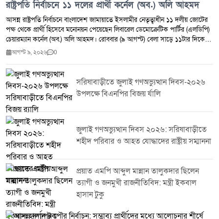
রাষ্ট্রপতি নির্বাচনে ১১ দলের প্রার্থী কর্নেল (অব.) অলি আহমদ
আসন্ন রাষ্ট্রপতি নির্বাচনে বাংলাদেশ জামায়াতে ইসলামীর নেতৃত্বাধীন ১১ দলীয় জোটের
পক্ষ থেকে প্রার্থী হিসেবে মনোনয়ন পেয়েছেন লিবারেল ডেমোক্রেটিক পার্টির (এলডিপি)
চেয়ারম্যান কর্নেল (অব.) অলি আহমদ। রোববার (৯ আগস্ট) বেলা সাড়ে ১১টার দিকে
বিরোধীদলীয় নেতা ও জামায়াতে ইসলামীর আমিরের বাসভবনে অনুষ্ঠিত জোটের বৈঠকে
আগস্ট ৯, ২০২৬
0
এই সিদ্ধান্ত নেওয়া হয়। বৈঠকে সভাপতিত্ব করেন জামায়াতে ইসলামীর আমির শফিকুর
রহমান। এতে উপস্থিত ছিলেন দলটির সেক্রেটারি জেনারেল মিয়া গোলাম পারওয়ার এবং
১১ দলীয় জোটের সমন্বয়ক ড. হামিদুর রহমান আযাদ। বৈঠকে আরও অংশ নেন
সরিষাবাড়ীতে জুলাই গণঅভ্যুত্থান দিবস-২০২৬
এমডিপির কর্নেল (অব.) অলি আহমদ, জাগপার রাশেদ প্রধান, খেলাফত মজলিসের
উপলক্ষে বিএনপির বিজয় র্যালি
মামুনুল হক, জাতীয় নাগরিক পার্টির (এনসিপি) আহ্বায়ক নাহিদ ইসলাম এবং নাসিরুদ্দিন
পাটোয়ারী। এর আগে শনিবার (৮ আগস্ট) সন্ধ্যায় দেশের ২৩তম রাষ্ট্রপতি নির্বাচনে
অংশ নেওয়ার সিদ্ধান্ত জানায় জামায়াতে ইসলামী। রাজধানীর মগবাজারে দলটির কেন্দ্রীয়
কার্যালয়ে কেন্দ্রীয় নির্বাহী পরিষদের বৈঠকে এই সিদ্ধান্ত নেওয়া হয়।
জুলাই গণঅভ্যুত্থান দিবস ২০২৬: সরিষাবাড়ীতে
শহীদ পরিবার ও আহত যোদ্ধাদের রাষ্ট্রীয় সম্মাননা
প্রয়াত এমপি আব্দুল মান্নান তালুকদার ছিলেন
ত্যাগী ও জনমুখী রাজনীতিবিদ: মন্ত্রী ইকবাল
হাসান টুকু