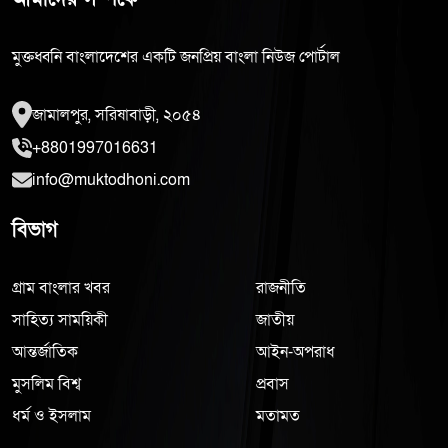
মুক্তধ্বনি বাংলাদেশের একটি জনপ্রিয় বাংলা নিউজ পোর্টাল
জামালপুর, সরিষাবাড়ী, ২০৫৪
+8801997016631
info@muktodhoni.com
বিভাগ
গ্রাম বাংলার খবর
রাজনীতি
সাহিত্য সাময়িকী
জাতীয়
আন্তর্জাতিক
আইন-অপরাধ
মুসলিম বিশ্ব
প্রবাস
ধর্ম ও ইসলাম
মতামত