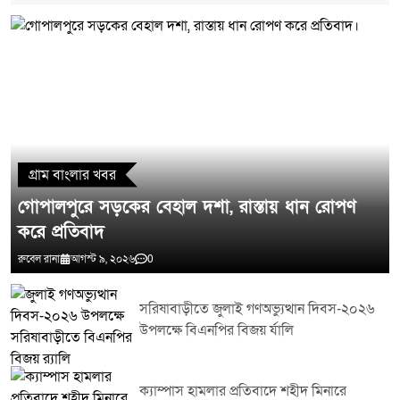
মন্তব্য লিখুন
গ্রাম বাংলার খবর
গোপালপুরে সড়কের বেহাল দশা, রাস্তায় ধান রোপণ
করে প্রতিবাদ
রুবেল রানা
আগস্ট ৯, ২০২৬
0
সরিষাবাড়ীতে জুলাই গণঅভ্যুত্থান দিবস-২০২৬
উপলক্ষে বিএনপির বিজয় র্যালি
ক্যাম্পাস হামলার প্রতিবাদে শহীদ মিনারে