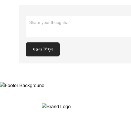
সবাই নিজ নিজ অবস্
রাজনীতিবিদ, নাগরিক
শিল্পী ও সাংস্কৃতিক ব
সৃজনশীলতা দিয়ে আ
করেছেন। রিকশাচালক,
পেশাজীবী, চিকিৎসক 
তাঁদের সমর্থন জানিয়েছেন। অধ্
বলেন, জুলাইয়ে না
মন্তব্য লিখুন
আগামী প্রজন্মের নার
শিক্ষার্থীদের নেতৃত্
অনুপ্রেরণার উৎস হয়ে থাকবে।
ঐক্যবদ্ধ জাতি হিসেব
অর্থনৈতিক ও সামাজিক
অব্যাহত রাখতে আমা
মন্তব্য লিখুন
সম্পাদক ও প্রকাশকঃ মোঃ আরিফুল ইসলাম