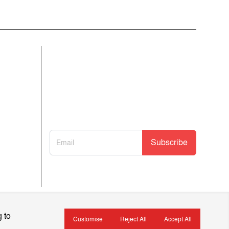
আমাদের নিউজলেটার জন্য সাইন আপ
করুন
আমাদের নতুন নিবন্ধগুলি তাৎক্ষণিকভাবে পেতে
আমাদের নিউজলেটারে সাবস্ক্রাইব করুন!
Subscribe
 to
ইসলামিক বই
খেলাধুলা
Customise
Reject All
Accept All