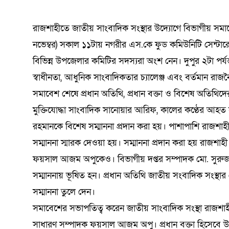
যোদ্ধাদের সংবর্ধনা
কুরআনের আলো প্রতিযোগিতায়
সতর্কতা: কী ঘটতে পারে পৃথিবীতে?
সমালোচনার মধ্যেই ‘অভূতপূর্ব’ প্রবৃদ্ধি
হাসপাতালেও মারামারি
প্রতিযোগিতা শুরু
কমিটি গঠন
টাঙ্গাইল
সম্মানে
ভেস্তে দ
মোকাররম
পর্যালোচ
অভিযানে
বৈঠক | 
ডিসেম্বর ২২, ২০২৫
0
কমিটি গঠন
কড়াই নিয়ে থানায় 
বিজলী কৃষিকে অন্
বাইকারদের মানবব
নাসিরনগর–হবিগঞ
নদীগর্ভে মহাসড়
শিক্ষার্থীদের ব্যাপক অংশগ্রহণ
শ্রদ্ধা ন
সিরাপ জব
চট্টগ্রাম
মুক্তধ্বনি ডেক্স
আগস্ট ৫, ২০২৬
মার্চ ৬, ২০২৬
জুন ৫, ২০২৬
আগস্ট ৪, ২০২৬
আগস্ট ৫, ২০২৬
এপ্রিল ১৮, ২০২৬
0
0
0
0
0
2.60K View
সমাবেশ
আগস্ট ৬, ২০২
মুক্তধ্বনি ডে
আগস্ট ৫
মার্চ ৪, 
এপ্রিল ৮
আগস্ট ১
জুলাই ৩
আগস্ট ১
আগস্ট ৬, ২০২৬
জুলাই ২২, ২০২৬
নভেম্বর ১৫, ২০২৫
মে ২১, ২০২৬
জুন ১২, ২০২৬
জুলাই ২১, ২০২৬
0
0
0
ঢাকা
রাজশাহীতে জাতীয় সাংবাদিক সংস্থার উদ্যোগে বিভাগীয় সম
নভেম্বর) সকাল ১১টায় নগরীর এস.কে ফুড কমিউনিটি সেন্
বিভিন্ন উপজেলার কমিটির সদস্যরা অংশ নেন। দুপুর ২টা পর্
স্বাধীনতা, আধুনিক সাংবাদিকতার চ্যালেঞ্জ এবং বর্তমান রাজ
সমাবেশ শেষে প্রধান অতিথি, প্রধান বক্তা ও বিশেষ অতিথিদে
মুক্তিযোদ্ধা সাংবাদিক সানোয়ার আরিফ, কালের কণ্ঠের আ
রহমানকে বিশেষ সম্মাননা প্রদান করা হয়। পাশাপাশি রাজ
সম্মাননা স্মারক দেওয়া হয়। সম্মাননা প্রদান করা হয় রাজশ
ফয়সাল আজম অপুকেও। বিভাগীয় দপ্তর সম্পাদক মো. সুরু
সম্মাননায় ভূষিত হন। প্রধান অতিথি জাতীয় সংবাদিক সংস্থার
সম্মাননা তুলে দেন।
সমাবেশের সভাপতিত্ব করেন জাতীয় সাংবাদিক সংস্থা রাজশা
সাধারণ সম্পাদক ফয়সাল আজম অপু। প্রধান বক্তা হিসেবে উপস