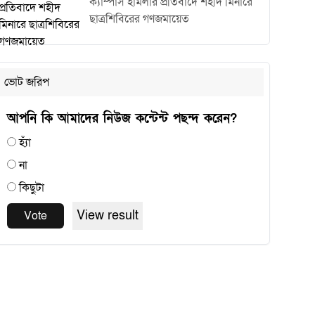
ক্যাম্পাস হামলার প্রতিবাদে শহীদ মিনারে
ছাত্রশিবিরের গণজমায়েত
ভোট জরিপ
আপনি কি আমাদের নিউজ কন্টেন্ট পছন্দ করেন?
হ্যাঁ
না
কিছুটা
View result
Vote