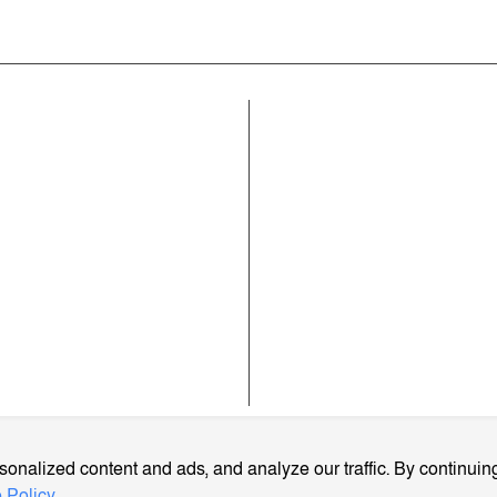
কোম্পানী
ার খবর
রাজনীতি
সম্পাদকীয় নীতিমালা
াময়িকী
জাতীয়
যোগাযোগ করুন
ক
আইন-অপরাধ
ব্যবহারের শর্তাবলী
্ব
প্রবাস
গোপনীয়তা নীতি
লাম
মতামত
আমাদের সম্পর্কে
আর্কাইভ
বিজ্ঞাপন প্যাকেজ
onalized content and ads, and analyze our traffic. By continuing
 Policy