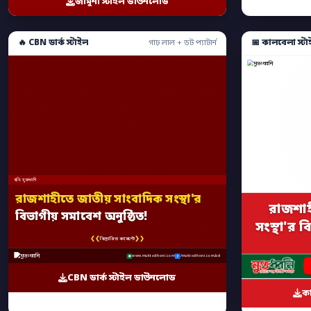
জামুনা স্টাইল ডাউনলোড
🔥 CBN ডার্ক স্টাইল
📅 কালবেলা স্টা
গাঢ় লাল + ডট প্যাটার্ন
ছবি: মুক্তধ্বনি
রাজশাহীতে জাতীয় সাংবাদিক সংস্থা'র
রাজশাহ
বিভাগীয় সমাবেশ অনুষ্ঠিত!
সংস্থা'র 
❮❮
❯❯
বিস্তারিত কমেন্টে
www.muktodhoni.com
/muktodhoni.com.bd
CBN ডার্ক স্টাইল ডাউনলোড
ক