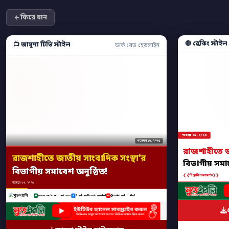
ফিরে যান
🔴 ব্রেকিং স্টাইল
📺 জামুনা টিভি স্টাইল
ডার্ক রেড হেডলাইন
নভেম্বর ১৬, ২০২৫
নভেম্বর ১৬, ২০২৫
রাজশাহীতে জা
রাজশাহীতে জাতীয় সাংবাদিক সংস্থা'র
বিভাগীয় সমাব
বিভাগীয় সমাবেশ অনুষ্ঠিত!
❮❮
❯❯
বিস্তারিত কমেন্টে
নভেম্বর ১৬, ২০২৫
www.muktodhoni.com
/muktodhoni.com.bd
@muktodhonibd