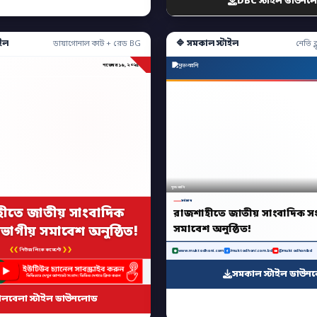
DBC স্টাইল ডাউনল
ইল
🔷 সমকাল স্টাইল
ডায়াগোনাল কাট + রেড BG
নেভি ব্ল
নভেম্বর ১৬, ২০২৫
মুক্তধ্বনি
সর্বশেষ
ীতে জাতীয় সাংবাদিক
রাজশাহীতে জাতীয় সাংবাদিক সংস
সমাবেশ অনুষ্ঠিত!
বিভাগীয় সমাবেশ অনুষ্ঠিত!
❮❮
❯❯
নিউজ লিংক কমেন্টে
www.muktodhoni.com
/muktodhoni.com.bd
@muktodhonibd
সমকাল স্টাইল ডাউন
ালবেলা স্টাইল ডাউনলোড