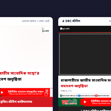
📡 DBC স্টাইল
লোগো কর্নার + লাল ডেট
ড
তীয় সাংবাদিক সংস্থা'র
েশ অনুষ্ঠিত!
রাজশাহীতে জাতীয় সাংবাদিক সংস
সমাবেশ অনুষ্ঠিত!
নভেম্বর ১৬, ২০২৫
www.muktodhoni.com
/muktodhoni.com.bd
@muktodhonibd
ব্রেকিং স্টাইল ডাউনলোড