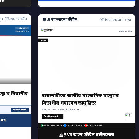
োড
ু + ট্রাই-কালার স্ট্রিপ
⚫ প্রথম আলো স্টাইল
মিনিমাল কালো + সাদা
সর্বশেষ খবর
নভেম্বর ১৬, ২০২৫
নভেম্বর ১৬, ২০২৫
সর্বশেষ
্থা'র বিভাগীয়
রাজশাহীতে জাতীয় সাংবাদিক সংস্থা'র
বিভাগীয় সমাবেশ অনুষ্ঠিত!
নভেম্বর ১৬, ২০২৫ • www.muktodhoni.com
বিস্তারিত কমেন্টে
বিস্তারিত কমেন্টে →
লোড
www.muktodhoni.com
/muktodhoni.com.bd
@muktodhonibd
প্রথম আলো স্টাইল ডাউনলোড