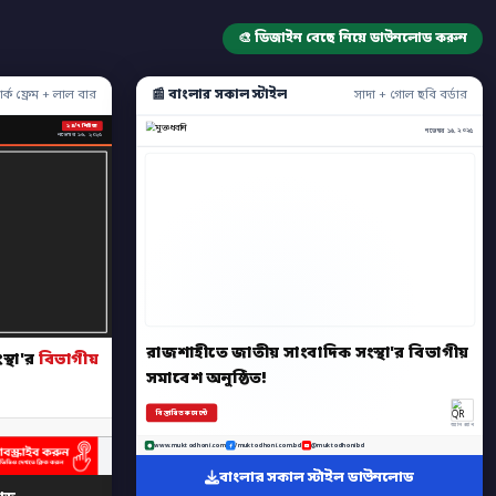
🎨 ডিজাইন বেছে নিয়ে ডাউনলোড করুন
📰 বাংলার সকাল স্টাইল
ার্ক ফ্রেম + লাল বার
সাদা + গোল ছবি বর্ডার
২৪/৭ নিউজ
নভেম্বর ১৬, ২০২৫
নভেম্বর ১৬, ২০২৫
রাজশাহীতে জাতীয় সাংবাদিক সংস্থা'র বিভাগীয়
্থা'র
বিভাগীয়
সমাবেশ অনুষ্ঠিত!
বিস্তারিত কমেন্টে
অ্যাপ স্ক্যান
www.muktodhoni.com
/muktodhoni.com.bd
@muktodhonibd
বাংলার সকাল স্টাইল ডাউনলোড