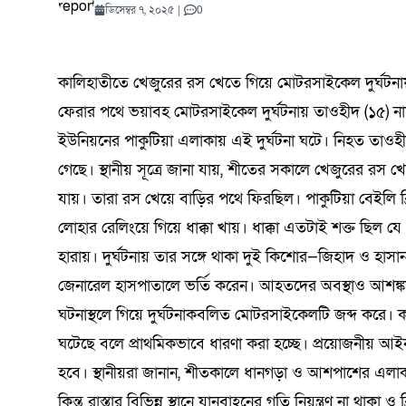
যোদ্ধাদের সংবর্ধনা
কুরআনের আলো প্রতিযোগিতায়
শোধনাগারে অগ্নিকাণ্ড
সমালোচনার মধ্যেই ‘অভূতপূর্ব’ প্রবৃদ্ধি
হাসপাতালেও মারামারি
প্রতিযোগিতা শুরু
কমিটি গঠন
টাঙ্গাইল
সম্মানে
সতর্কতা
মোকাররম
পর্যালোচ
অভিযানে
বৈঠক | 
ডিসেম্বর ২২, ২০২৫
0
কমিটি গঠন
কড়াই নিয়ে থানায় 
বিজলী কৃষিকে অন্
বাইকারদের মানবব
নাসিরনগর–হবিগঞ
নদীগর্ভে মহাসড়
ডিসেম্বর ৭, ২০২৫
|
0
শিক্ষার্থীদের ব্যাপক অংশগ্রহণ
শ্রদ্ধা ন
সিরাপ জব
চট্টগ্রাম
মুক্তধ্বনি ডেক্স
আগস্ট ৫, ২০২৬
মার্চ ৬, ২০২৬
আগস্ট ৯, ২০২৬
আগস্ট ৪, ২০২৬
আগস্ট ৫, ২০২৬
এপ্রিল ১৮, ২০২৬
0
0
0
0
0
2.61K View
সমাবেশ
আগস্ট ৬, ২০২
মুক্তধ্বনি ডে
আগস্ট ৫
মার্চ ৪, 
জুন ৫, 
আগস্ট ১
জুলাই ৩
আগস্ট ১
আগস্ট ৬, ২০২৬
জুলাই ২২, ২০২৬
নভেম্বর ১৫, ২০২৫
মে ২১, ২০২৬
জুন ১২, ২০২৬
জুলাই ২১, ২০২৬
0
0
0
ঢাকা
কালিহাতীতে খেজুরের রস খেতে গিয়ে মোটরসাইকেল দুর্ঘটনা
ফেরার পথে ভয়াবহ মোটরসাইকেল দুর্ঘটনায় তাওহীদ (১৫) 
ইউনিয়নের পাকুটিয়া এলাকায় এই দুর্ঘটনা ঘটে। নিহত তাওহীদ স
গেছে। স্থানীয় সূত্রে জানা যায়, শীতের সকালে খেজুরের র
যায়। তারা রস খেয়ে বাড়ির পথে ফিরছিল। পাকুটিয়া বেইলি ব্
লোহার রেলিংয়ে গিয়ে ধাক্কা খায়। ধাক্কা এতটাই শক্ত ছিল 
হারায়। দুর্ঘটনায় তার সঙ্গে থাকা দুই কিশোর—জিহাদ ও হাসান
জেনারেল হাসপাতালে ভর্তি করেন। আহতদের অবস্থাও আশঙ্কা
ঘটনাস্থলে গিয়ে দুর্ঘটনাকবলিত মোটরসাইকেলটি জব্দ করে। ক
ঘটেছে বলে প্রাথমিকভাবে ধারণা করা হচ্ছে। প্রয়োজনীয় আইনগ
হবে। স্থানীয়রা জানান, শীতকালে ধানগড়া ও আশপাশের এল
কিন্তু রাস্তার বিভিন্ন স্থানে যানবাহনের গতি নিয়ন্ত্রণ না থাকা ও