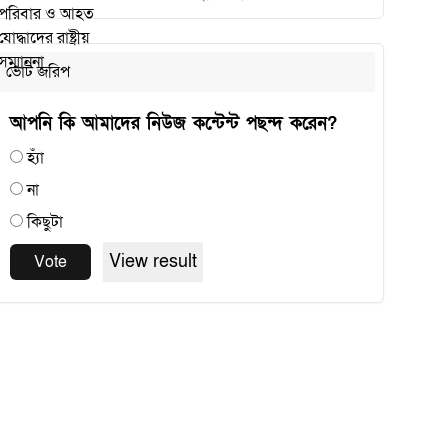
ভোট জরিপ
আপনি কি আমাদের নিউজ কন্টেন্ট পছন্দ করেন?
হ্যাঁ
না
কিছুটা
View result
Vote