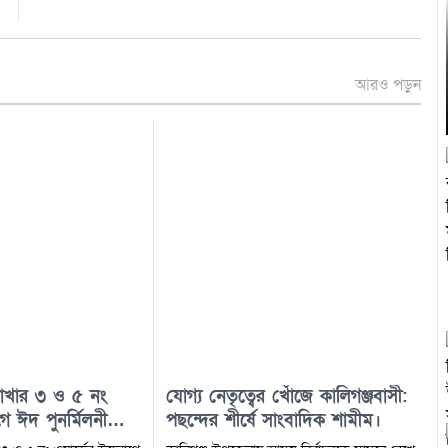
আরও পড়ুন
শাখার ৩ ও ৫ নং
যোগ্য নেতৃত্বের খোঁজে কালিগঞ্জবাসী:
গে ঈদ পুনর্মিলনী
পছন্দের শীর্ষে সাংবাদিক শামীম।