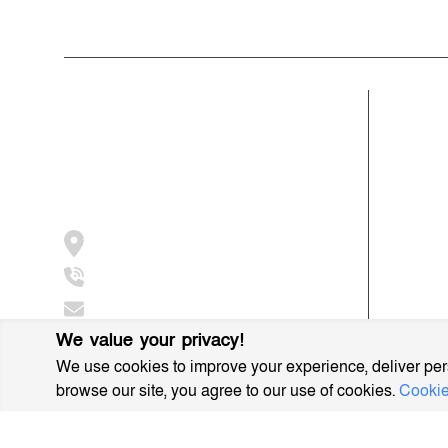
ভারপ্রাপ্ত সম্পাদকঃ শেখ মাহদী হাসান শিবলী
আমাদের সম্পর্কে
বিভাগ
মুক্তধ্বনি বাংলাদেশের একটি জনপ্রিয় বাংলা নিউজ
গ্রাম বাংল
পোর্টাল
সাহিত্য স
আন্তর্জাতি
জামালপুর, সরিষাবাড়ী, ২০৫৪
মুসলিম বিশ
+8801997016631
ধর্ম ও ইস
info@muktodhoni.com
We value your privacy!
We use cookies to improve your experience, deliver pers
browse our site, you agree to our use of cookies.
Cookie
MuktoDhoni © 2022. All Rights Reserved.