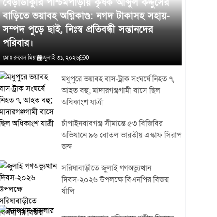
বেড়াডাকুরি পশ্চিমপাড়ায় কৃষক আব্দুল কদ্দুসের
প্রকৃত কারণ উদঘাটন করে প্রয়োজনীয় আইনগত ব্যবস্থা নেওয়া হবে।
বাড়িতে ভয়াবহ অগ্নিকাণ্ড: নগদ টাকাসহ সহায়-
সম্পদ পুড়ে ছাই, নিঃস্ব প্রতিবন্ধী সন্তানদের
পরিবার।
মোঃ রুবেল মিয়া
জুলাই ৩১, ২০২৬
0
মধুপুরে ভয়াবহ বাস-ট্রাক সংঘর্ষে নিহত ৭,
আহত বহু; মাদারগঞ্জগামী বাসে ছিল
অধিকাংশ যাত্রী
চাঁপাইনবাবগঞ্জ সীমান্তে ৫৩ বিজিবির
অভিযানে ৯৬ বোতল ভারতীয় এস্কাফ সিরাপ
জব্দ
সরিষাবাড়ীতে জুলাই গণঅভ্যুত্থান
দিবস-২০২৬ উপলক্ষে বিএনপির বিজয়
র্যালি