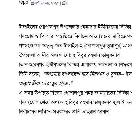
যোদ্ধাদের সংবর্ধনা
কুরআনের আলো প্রতিযোগিতায়
সতর্কতা: কী ঘটতে পারে পৃথিবীতে?
সমালোচনার মধ্যেই ‘অভূতপূর্ব’ প্রবৃদ্ধি
হাসপাতালেও মারামারি
প্রতিযোগিতা শুরু
কমিটি গঠন
টাঙ্গাইল
সম্মানে
ভেস্তে দ
মোকাররম
পর্যালোচ
অভিযানে
বৈঠক | 
ডিসেম্বর ২২, ২০২৫
0
কমিটি গঠন
কড়াই নিয়ে থানায় 
বিজলী কৃষিকে অন্
বাইকারদের মানবব
নাসিরনগর–হবিগঞ
নদীগর্ভে মহাসড়
অক্টোবর ২৮, ২০২৫
|
0
শিক্ষার্থীদের ব্যাপক অংশগ্রহণ
শ্রদ্ধা ন
সিরাপ জব
চট্টগ্রাম
মুক্তধ্বনি ডেক্স
আগস্ট ৫, ২০২৬
মার্চ ৬, ২০২৬
জুন ৫, ২০২৬
আগস্ট ৪, ২০২৬
আগস্ট ৫, ২০২৬
এপ্রিল ১৮, ২০২৬
0
0
0
0
0
2.60K View
সমাবেশ
আগস্ট ৬, ২০২
মুক্তধ্বনি ডে
আগস্ট ৫
মার্চ ৪, 
এপ্রিল ৮
আগস্ট ১
জুলাই ৩
আগস্ট ১
আগস্ট ৬, ২০২৬
জুলাই ২২, ২০২৬
নভেম্বর ১৫, ২০২৫
মে ২১, ২০২৬
জুন ১২, ২০২৬
জুলাই ২১, ২০২৬
0
0
0
ঢাকা
টাঙ্গাইলের গোপালপুর উপজেলার হেমনগর ইউনিয়নের বিভিন্ন গ
গণভোট ও পি.আর. পদ্ধতিতে নির্বাচন আয়োজনের দাবিতে গণ
গণসংযোগে নেতৃত্ব দেন টাঙ্গাইল-২ (গোপালপুর-ভুয়াপুর) আস
উপজেলা আমীর অধ্যক্ষ মো: হাবিবুর রহমান তালুকদার।
তিনি হেমনগর ইউনিয়নের বিভিন্ন এলাকায় পথসভা ও লিফলে
তিনি বলেন,
“আগামীর বাংলাদেশ হবে নিরাপদ ও সুন্দর— ইনশ
আল্লাহভীরু নেতৃত্বের হাতে।”
এ সময় উপস্থিত ছিলেন গোপালপুর শহর জামায়াতের বিভিন্ন শা
গণসংযোগ শেষে অধ্যক্ষ হাবিবুর রহমান তালুকদার জুলাই সন
নির্বাচনের দাবিতে সরকারের প্রতি আহ্বান জানান।