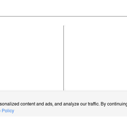
কোম্পানী
ার খবর
রাজনীতি
সম্পাদকীয় নীতিমালা
াময়িকী
জাতীয়
যোগাযোগ করুন
ক
আইন-অপরাধ
ব্যবহারের শর্তাবলী
্ব
প্রবাস
গোপনীয়তা নীতি
লাম
মতামত
আমাদের সম্পর্কে
আর্কাইভ
বিজ্ঞাপন প্যাকেজ
onalized content and ads, and analyze our traffic. By continuing
 Policy