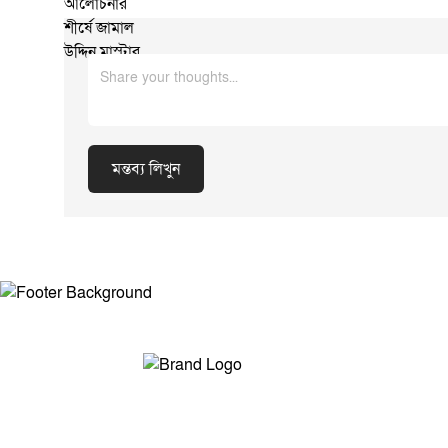
অংশগ্রহণ অনুষ্ঠানকে তাৎপর্যময় করে তোলে।
প্রতিবেদক: রফিকুল ইসলাম, সভাপতি, বাংলাদেশ
রিপোর্টার্স ক্লাব ট্রাস্ট, সরিষাবাড়ী উপজেলা শাখা,
জামালপুর।
মন্তব্য লিখুন
মন্তব্য লিখুন
সম্পাদক ও প্রকাশকঃ মোঃ আরিফুল ইসলাম