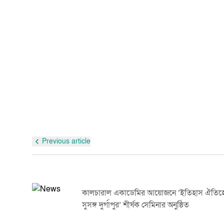
Previous article
ের
কালচারাল একাডেমির আয়োজনে ‘ইতিহাস ঐতিহ্
সুসঙ্গ দুর্গাপুর’ শীর্ষক সেমিনার অনুষ্ঠিত
েচ্ছা