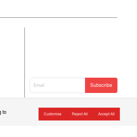
আমাদের নিউজলেটার জন্য সাইন আপ
করুন
আমাদের নতুন নিবন্ধগুলি তাৎক্ষণিকভাবে পেতে
আমাদের নিউজলেটারে সাবস্ক্রাইব করুন!
Subscribe
 to
Customise
Reject All
Accept All
ইসলামিক বই
খেলাধুলা