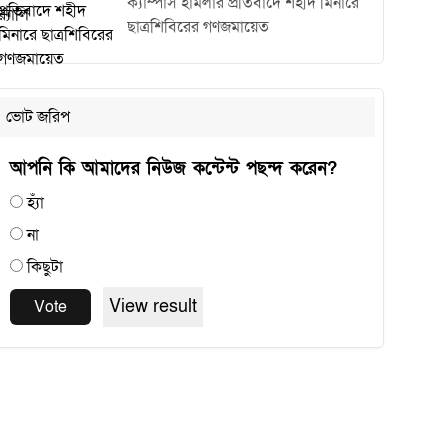
ক্যাম্পাস হামলার প্রতিবাদে শহীদ মিনারে
ছাত্রশিবিরের গণজমায়েত
ভোট জরিপ
আপনি কি আমাদের নিউজ কন্টেন্ট পছন্দ করেন?
হ্যাঁ
না
কিছুটা
View result
Vote