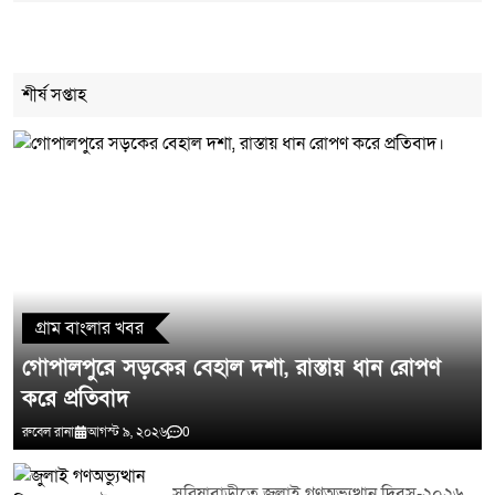
Cancel Replay
শীর্ষ সপ্তাহ
মন্তব্য লিখুন
গ্রাম বাংলার খবর
গোপালপুরে সড়কের বেহাল দশা, রাস্তায় ধান রোপণ
করে প্রতিবাদ
রুবেল রানা
আগস্ট ৯, ২০২৬
0
সরিষাবাড়ীতে জুলাই গণঅভ্যুত্থান দিবস-২০২৬