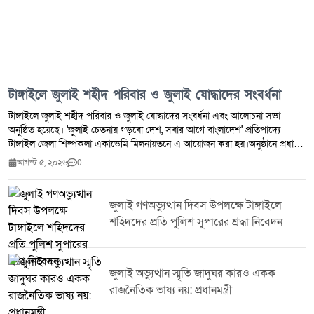
টাঙ্গাইলে জুলাই শহীদ পরিবার ও জুলাই যোদ্ধাদের সংবর্ধনা
টাঙ্গাইলে জুলাই শহীদ পরিবার ও জুলাই যোদ্ধাদের সংবর্ধনা এবং আলোচনা সভা
অনুষ্ঠিত হয়েছে। 'জুলাই চেতনায় গড়বো দেশ, সবার আগে বাংলাদেশ' প্রতিপাদ্যে
টাঙ্গাইল জেলা শিল্পকলা একাডেমি মিলনায়তনে এ আয়োজন করা হয়।অনুষ্ঠানে প্রধান
অতিথি হিসেবে উপস্থিত ছিলেন বিএনপির কেন্দ্রীয় প্রচার সম্পাদক এবং মৎস্য ও
আগস্ট ৫, ২০২৬
0
প্রাণিসম্পদ প্রতিমন্ত্রী সুলতান সালাউদ্দিন টুকু, এমপি। প্রধান অতিথির বক্তব্যে তিনি
জুলাই গণঅভ্যুত্থানের শহীদদের প্রতি গভীর শ্রদ্ধা জানিয়ে বলেন, তাঁদের আত্মত্যাগ
জাতির ইতিহাসে চিরস্মরণীয় হয়ে থাকবে। তিনি জুলাইয়ের চেতনা ধারণ করে একটি
জুলাই গণঅভ্যুত্থান দিবস উপলক্ষে টাঙ্গাইলে
বৈষম্যহীন, গণতান্ত্রিক ও সমৃদ্ধ বাংলাদেশ গড়ে তুলতে সবাইকে ঐক্যবদ্ধভাবে কাজ
শহিদদের প্রতি পুলিশ সুপারের শ্রদ্ধা নিবেদন
করার আহ্বান জানান।অনুষ্ঠানে জুলাই শহীদ পরিবারের সদস্য ও জুলাই যোদ্ধাদের
সম্মাননা প্রদান করা হয়। এ সময় বিভিন্ন পর্যায়ের সরকারি কর্মকর্তা, রাজনৈতিক
নেতৃবৃন্দ, মুক্তিযোদ্ধা, সামাজিক ও সাংস্কৃতিক ব্যক্তিত্বসহ সুধীজন উপস্থিত ছিলেন।
আলোচনা সভায় বক্তারা বলেন, জুলাই গণঅভ্যুত্থানের চেতনা নতুন প্রজন্মের মাঝে
জুলাই অভ্যুত্থান স্মৃতি জাদুঘর কারও একক
ছড়িয়ে দিতে এবং শহীদদের আত্মত্যাগের ইতিহাস সংরক্ষণে সবাইকে সম্মিলিতভাবে
রাজনৈতিক ভাষ্য নয়: প্রধানমন্ত্রী
কাজ করতে হবে।