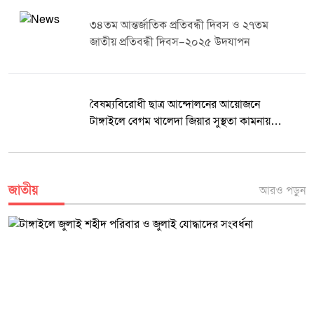
এবং পরিবার পরিকল্পনা সেবার গুরুত্ব তুলে ধরতে গুরুত্বপূর্ণ ভূমিকা রাখবে বলে
৩৪তম আন্তর্জাতিক প্রতিবন্ধী দিবস ও ২৭তম
বক্তারা আশা প্রকাশ করেন। রফিকুল ইসলাম দৈনিক মুক্তধ্বনি
জাতীয় প্রতিবন্ধী দিবস–২০২৫ উদযাপন
বৈষম্যবিরোধী ছাত্র আন্দোলনের আয়োজনে
টাঙ্গাইলে বেগম খালেদা জিয়ার সুস্থতা কামনায়
খতমে কুরআন ও দোয়া মাহফিল
জাতীয়
আরও পড়ুন