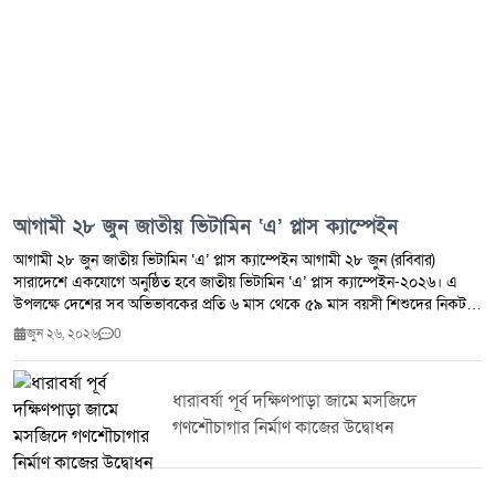
আগামী ২৮ জুন জাতীয় ভিটামিন ‘এ’ প্লাস ক্যাম্পেইন
আগামী ২৮ জুন জাতীয় ভিটামিন ‘এ’ প্লাস ক্যাম্পেইন আগামী ২৮ জুন (রবিবার)
সারাদেশে একযোগে অনুষ্ঠিত হবে জাতীয় ভিটামিন ‘এ’ প্লাস ক্যাম্পেইন-২০২৬। এ
উপলক্ষে দেশের সব অভিভাবকের প্রতি ৬ মাস থেকে ৫৯ মাস বয়সী শিশুদের নিকটস্থ
ক্যাম্পেইন কেন্দ্রে নিয়ে গিয়ে ভিটামিন ‘এ’ ক্যাপসুল খাওয়ানোর আহ্বান জানিয়েছে
জুন ২৬, ২০২৬
0
স্বাস্থ্য কর্তৃপক্ষ।ক্যাম্পেইন উপলক্ষে সকাল ৮টা থেকে বিকেল ৪টা পর্যন্ত নির্ধারিত
কেন্দ্রে শিশুদের বয়স অনুযায়ী ভিটামিন ‘এ’ ক্যাপসুল খাওয়ানো হবে।জনস্বাস্থ্য
বিশেষজ্ঞরা জানান, ভিটামিন ‘এ’ শিশুর স্বাভাবিক শারীরিক বৃদ্ধি ও বিকাশ, দৃষ্টিশক্তি
ধারাবর্ষা পূর্ব দক্ষিণপাড়া জামে মসজিদে
সুরক্ষা এবং রোগ প্রতিরোধ ক্ষমতা বৃদ্ধিতে গুরুত্বপূর্ণ ভূমিকা পালন করে। নিয়মিত
গণশৌচাগার নির্মাণ কাজের উদ্বোধন
ভিটামিন ‘এ’ গ্রহণ শিশুকে বিভিন্ন সংক্রমণজনিত রোগের ঝুঁকি কমাতেও সহায়তা করে।
স্বাস্থ্য বিভাগ জানিয়েছে,৬ মাস থেকে ৫৯ মাস বয়সী কোনো শিশুই যেন এই কার্যক্রমের
বাইরে না থাকে, সে লক্ষ্যে অভিভাবকদের সচেতন হওয়ার আহ্বান জানানো হয়েছে।