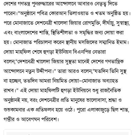
দেশের গণতন্ত্র পুনরুদ্ধারের আন্দোলনে আবারও নেতৃত্ব দিতে
পারেন।”অনুষ্ঠানে পবিত্র কোরআন তিলাওয়াত ও খতম অনুষ্ঠিত হয়।
পরে মোনাজাতে দেশনেত্রী খালেদা জিয়ার রোগমুক্তি, দীর্ঘায়ু, সুস্বাস্থ্য,
এবং বাংলাদেশের শান্তি, স্থিতিশীলতা ও সমৃদ্ধির জন্য দোয়া করা
হয়। মোনাজাত পরিচালনা করেন স্থানীয় মসজিদের সম্মানিত ইমাম।
দোয়া মাহফিল শেষে হুগড়া ইউনিয়ন বিএনপির নেতারা
বলেন,“দেশনেত্রী খালেদা জিয়ার সুস্থতা মানেই দেশের গণতান্ত্রিক
আন্দোলনে নতুন উদ্দীপনা।” তারা আরও বলেন,“যতদিন তিনি সুস্থ
না হচ্ছেন, ততদিন আমরা নিয়মিত দোয়া–মোনাজাত অব্যাহত
রাখব।” এই দোয়া মাহফিলটি হুগড়া ইউনিয়নে শুধু রাজনৈতিক
অনুষ্ঠানই নয়, বরং দেশনেত্রীর প্রতি মানুষের ভালোবাসা, শ্রদ্ধা ও
শুভকামনার এক প্রতিফলন হয়ে ওঠে। পুরো এলাকাজুড়ে ছিল শান্ত,
গম্ভীর ও আবেগঘন পরিবেশ।