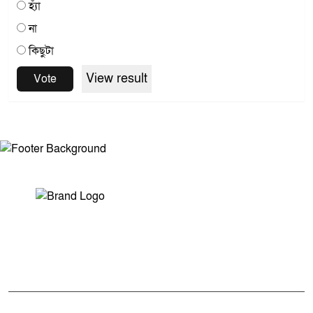
হ্যাঁ
না
কিছুটা
View result
Vote
সম্পাদক ও প্রকাশকঃ মোঃ আরিফুল ইসলাম
ভারপ্রাপ্ত সম্পাদকঃ শেখ মাহদী হাসান শিবলী