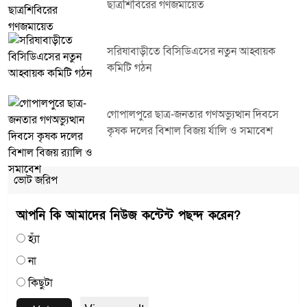
ছাত্রশিবিরের গণজমায়েত
সরিষাবাড়ীতে বিসিডিএসের নতুন আহ্বায়ক
কমিটি গঠন
গোপালপুরে ছাত্র-জনতার গণঅভ্যুত্থান দিবসে
কৃষক দলের বিশাল বিজয় র্যালি ও সমাবেশ
ভোট জরিপ
আপনি কি আমাদের নিউজ কন্টেন্ট পছন্দ করেন?
হ্যাঁ
না
কিছুটা