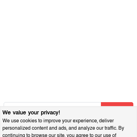
যোগাযোগ করুন
ব্যবহারের শর্তাবলী
গোপনীয়তা নীতি
আমাদের সম্পর্কে
আর্কাইভ
বিজ্ঞাপন প্যাকেজ
আমাদের নিউজলেটার জন্য সাইন আপ করুন
আমাদের নতুন নিবন্ধগুলি তাৎক্ষণিকভাবে পেতে আমাদের নিউজলেটারে
সাবস্ক্রাইব করুন!
Subscribe
We value your privacy!
We use cookies to improve your experience, deliver
personalized content and ads, and analyze our traffic. By
continuing to browse our site, you agree to our use of