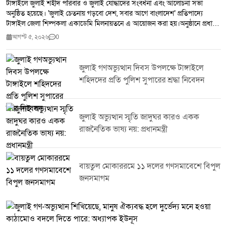
টাঙ্গাইলে জুলাই শহীদ পরিবার ও জুলাই যোদ্ধাদের সংবর্ধনা এবং আলোচনা সভা
অনুষ্ঠিত হয়েছে। 'জুলাই চেতনায় গড়বো দেশ, সবার আগে বাংলাদেশ' প্রতিপাদ্যে
টাঙ্গাইল জেলা শিল্পকলা একাডেমি মিলনায়তনে এ আয়োজন করা হয়।অনুষ্ঠানে প্রধান
অতিথি হিসেবে উপস্থিত ছিলেন বিএনপির কেন্দ্রীয় প্রচার সম্পাদক এবং মৎস্য ও
আগস্ট ৫, ২০২৬
0
প্রাণিসম্পদ প্রতিমন্ত্রী সুলতান সালাউদ্দিন টুকু, এমপি। প্রধান অতিথির বক্তব্যে তিনি
জুলাই গণঅভ্যুত্থানের শহীদদের প্রতি গভীর শ্রদ্ধা জানিয়ে বলেন, তাঁদের আত্মত্যাগ
জাতির ইতিহাসে চিরস্মরণীয় হয়ে থাকবে। তিনি জুলাইয়ের চেতনা ধারণ করে একটি
জুলাই গণঅভ্যুত্থান দিবস উপলক্ষে টাঙ্গাইলে
বৈষম্যহীন, গণতান্ত্রিক ও সমৃদ্ধ বাংলাদেশ গড়ে তুলতে সবাইকে ঐক্যবদ্ধভাবে কাজ
শহিদদের প্রতি পুলিশ সুপারের শ্রদ্ধা নিবেদন
করার আহ্বান জানান।অনুষ্ঠানে জুলাই শহীদ পরিবারের সদস্য ও জুলাই যোদ্ধাদের
সম্মাননা প্রদান করা হয়। এ সময় বিভিন্ন পর্যায়ের সরকারি কর্মকর্তা, রাজনৈতিক
নেতৃবৃন্দ, মুক্তিযোদ্ধা, সামাজিক ও সাংস্কৃতিক ব্যক্তিত্বসহ সুধীজন উপস্থিত ছিলেন।
আলোচনা সভায় বক্তারা বলেন, জুলাই গণঅভ্যুত্থানের চেতনা নতুন প্রজন্মের মাঝে
জুলাই অভ্যুত্থান স্মৃতি জাদুঘর কারও একক
ছড়িয়ে দিতে এবং শহীদদের আত্মত্যাগের ইতিহাস সংরক্ষণে সবাইকে সম্মিলিতভাবে
রাজনৈতিক ভাষ্য নয়: প্রধানমন্ত্রী
কাজ করতে হবে।
বায়তুল মোকাররমে ১১ দলের গণসমাবেশে বিপুল
জনসমাগম