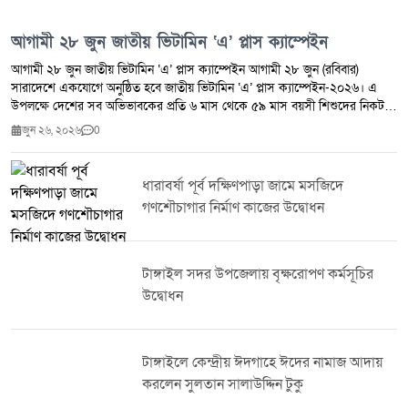
আগামী ২৮ জুন জাতীয় ভিটামিন ‘এ’ প্লাস ক্যাম্পেইন
আগামী ২৮ জুন জাতীয় ভিটামিন ‘এ’ প্লাস ক্যাম্পেইন আগামী ২৮ জুন (রবিবার)
সারাদেশে একযোগে অনুষ্ঠিত হবে জাতীয় ভিটামিন ‘এ’ প্লাস ক্যাম্পেইন-২০২৬। এ
উপলক্ষে দেশের সব অভিভাবকের প্রতি ৬ মাস থেকে ৫৯ মাস বয়সী শিশুদের নিকটস্থ
ক্যাম্পেইন কেন্দ্রে নিয়ে গিয়ে ভিটামিন ‘এ’ ক্যাপসুল খাওয়ানোর আহ্বান জানিয়েছে
জুন ২৬, ২০২৬
0
স্বাস্থ্য কর্তৃপক্ষ।ক্যাম্পেইন উপলক্ষে সকাল ৮টা থেকে বিকেল ৪টা পর্যন্ত নির্ধারিত
কেন্দ্রে শিশুদের বয়স অনুযায়ী ভিটামিন ‘এ’ ক্যাপসুল খাওয়ানো হবে।জনস্বাস্থ্য
বিশেষজ্ঞরা জানান, ভিটামিন ‘এ’ শিশুর স্বাভাবিক শারীরিক বৃদ্ধি ও বিকাশ, দৃষ্টিশক্তি
ধারাবর্ষা পূর্ব দক্ষিণপাড়া জামে মসজিদে
সুরক্ষা এবং রোগ প্রতিরোধ ক্ষমতা বৃদ্ধিতে গুরুত্বপূর্ণ ভূমিকা পালন করে। নিয়মিত
গণশৌচাগার নির্মাণ কাজের উদ্বোধন
ভিটামিন ‘এ’ গ্রহণ শিশুকে বিভিন্ন সংক্রমণজনিত রোগের ঝুঁকি কমাতেও সহায়তা করে।
স্বাস্থ্য বিভাগ জানিয়েছে,৬ মাস থেকে ৫৯ মাস বয়সী কোনো শিশুই যেন এই কার্যক্রমের
বাইরে না থাকে, সে লক্ষ্যে অভিভাবকদের সচেতন হওয়ার আহ্বান জানানো হয়েছে।
পাশাপাশি নির্ধারিত তারিখে নিকটস্থ ভিটামিন ‘এ’ ক্যাম্পেইন কেন্দ্রে উপস্থিত হয়ে
টাঙ্গাইল সদর উপজেলায় বৃক্ষরোপণ কর্মসূচির
প্রতিটি শিশুকে ভিটামিন ‘এ’ ক্যাপসুল খাওয়ানোর অনুরোধ জানানো হয়েছে।
উদ্বোধন
টাঙ্গাইলে কেন্দ্রীয় ঈদগাহে ঈদের নামাজ আদায়
করলেন সুলতান সালাউদ্দিন টুকু