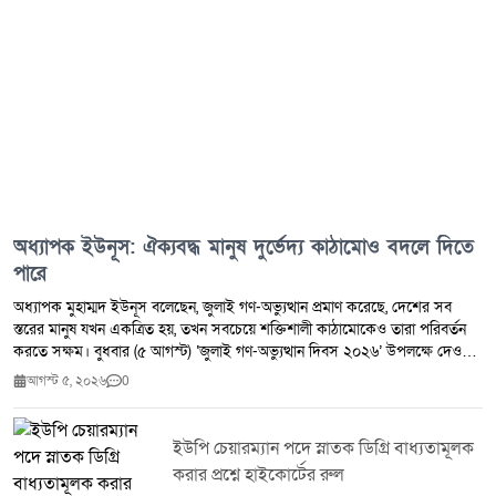
অধ্যাপক ইউনূস: ঐক্যবদ্ধ মানুষ দুর্ভেদ্য কাঠামোও বদলে দিতে
পারে
অধ্যাপক মুহাম্মদ ইউনূস বলেছেন, জুলাই গণ-অভ্যুত্থান প্রমাণ করেছে, দেশের সব
স্তরের মানুষ যখন একত্রিত হয়, তখন সবচেয়ে শক্তিশালী কাঠামোকেও তারা পরিবর্তন
করতে সক্ষম। বুধবার (৫ আগস্ট) ‘জুলাই গণ-অভ্যুত্থান দিবস ২০২৬’ উপলক্ষে দেওয়া
এক বিবৃতিতে তিনি এই মন্তব্য করেন। ২০২৪ সালের এই দিনে আওয়ামী লীগ
আগস্ট ৫, ২০২৬
0
সরকারের পতন ঘটে এবং প্রধানমন্ত্রী শেখ হাসিনা দেশ ছেড়ে ভারতে পালিয়ে যান। এর
তিন দিন পর ৮ আগস্ট অধ্যাপক ইউনূসের নেতৃত্বে অন্তর্বর্তী সরকার শপথ নেয়।
বিবৃতিতে তিনি বলেন, জুলাই গণমানুষের অধিকার, ন্যায়বিচার ও গণতান্ত্রিক আকাঙ্ক্ষার
ইউপি চেয়ারম্যান পদে স্নাতক ডিগ্রি বাধ্যতামূলক
এক গুরুত্বপূর্ণ অধ্যায়। ৩৬ দিনের এই দীর্ঘ মাসে জাতি অন্যায়ের বিরুদ্ধে অসাধারণ
করার প্রশ্নে হাইকোর্টের রুল
শক্তিতে ঐক্যবদ্ধ হয়েছিল। অধ্যাপক ইউনূস গভীর শ্রদ্ধার সঙ্গে স্মরণ করেন সেই সব