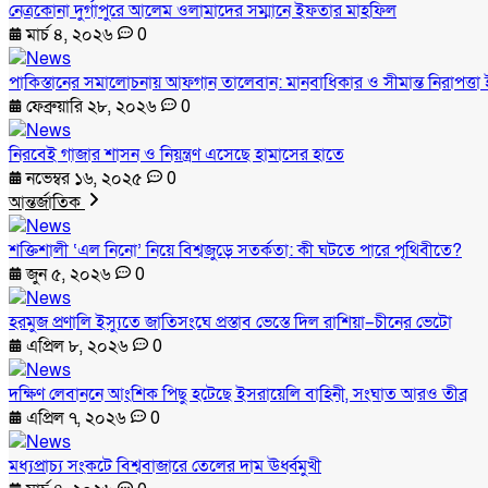
নেত্রকোনা দুর্গাপুরে আলেম ওলামাদের সম্মানে ইফতার মাহফিল
মার্চ ৪, ২০২৬
0
পাকিস্তানের সমালোচনায় আফগান তালেবান: মানবাধিকার ও সীমান্ত নিরাপত্তা ই
ফেব্রুয়ারি ২৮, ২০২৬
0
নিরবেই গাজার শাসন ও নিয়ন্ত্রণ এসেছে হামাসের হাতে
নভেম্বর ১৬, ২০২৫
0
আন্তর্জাতিক
শক্তিশালী ‘এল নিনো’ নিয়ে বিশ্বজুড়ে সতর্কতা: কী ঘটতে পারে পৃথিবীতে?
জুন ৫, ২০২৬
0
হরমুজ প্রণালি ইস্যুতে জাতিসংঘে প্রস্তাব ভেস্তে দিল রাশিয়া–চীনের ভেটো
এপ্রিল ৮, ২০২৬
0
দক্ষিণ লেবাননে আংশিক পিছু হটেছে ইসরায়েলি বাহিনী, সংঘাত আরও তীব্র
এপ্রিল ৭, ২০২৬
0
মধ্যপ্রাচ্য সংকটে বিশ্ববাজারে তেলের দাম ঊর্ধ্বমুখী