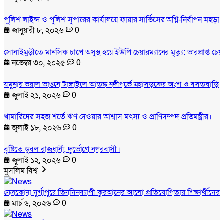
পুলিশ লাইন্স ও পুলিশ সুপারের কার্যালয়ে ফায়ার সার্ভিসের অগ্নি-নির্বাপন মহড়া
জানুয়ারী ৮, ২০২৬
0
সোনাইমুড়ীতে মানসিক চাপে অসুস্থ হয়ে ইউপি চেয়ারম্যানের মৃত্যু: ভারপ্রাপ্ত 
নভেম্বর ৩০, ২০২৫
0
যমুনার ভয়াল ভাঙনে টাঙ্গাইলে আতঙ্ক নদীগর্ভে মহাসড়কের অংশ ও বসতবাড়ি
জুলাই ২১, ২০২৬
0
খামারিদের সহজ শর্তে ঋণ দেওয়ার আশ্বাস মৎস্য ও প্রাণিসম্পদ প্রতিমন্ত্রীর।
জুলাই ১৮, ২০২৬
0
বৃষ্টিতে ডুবল রাজধানী, দুর্ভোগে নগরবাসী।
জুলাই ১২, ২০২৬
0
মুসলিম বিশ্ব
নেত্রকোনা দুর্গাপুরে তিনদিনব্যাপী কুরআনের আলো প্রতিযোগিতায় শিক্ষার্থীদে
মার্চ ৬, ২০২৬
0