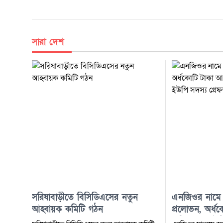
সারা দেশ
সরিষাবাড়ীতে বিসিডিএসের নতুন
এনজিওর নামে
আহ্বায়ক কমিটি গঠন
প্রলোভন, অর্ধ
অভিযোগে ইউপি