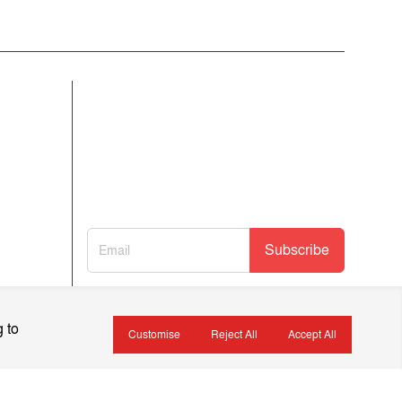
আমাদের নিউজলেটার জন্য সাইন আপ
করুন
আমাদের নতুন নিবন্ধগুলি তাৎক্ষণিকভাবে পেতে
আমাদের নিউজলেটারে সাবস্ক্রাইব করুন!
Subscribe
 to
Customise
Reject All
Accept All
ইসলামিক বই
খেলাধুলা