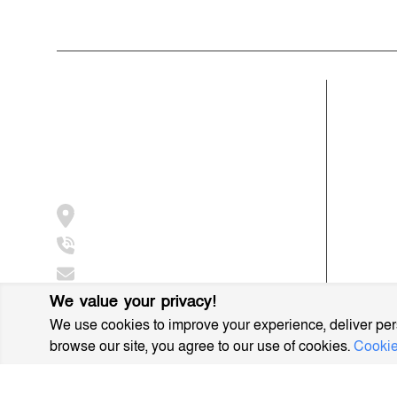
ভারপ্রাপ্ত সম্পাদকঃ শেখ মাহদী হাসান শিবলী
আমাদের সম্পর্কে
বিভাগ
মুক্তধ্বনি বাংলাদেশের একটি জনপ্রিয় বাংলা নিউজ
গ্রাম বাংল
পোর্টাল
সাহিত্য স
আন্তর্জাতি
জামালপুর, সরিষাবাড়ী, ২০৫৪
মুসলিম বিশ
+8801997016631
ধর্ম ও ইস
info@muktodhoni.com
We value your privacy!
We use cookies to improve your experience, deliver pers
browse our site, you agree to our use of cookies.
Cookie
MuktoDhoni © 2022. All Rights Reserved.