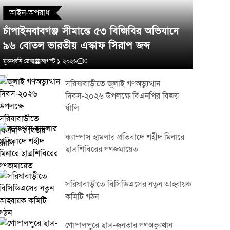
আইন-অপরাধ
চাঁপাইনবাবগঞ্জ সীমান্তে ৫৩ বিজিবির অভিযানে
৯৬ বোতল ভারতীয় এস্কাফ সিরাপ জব্দ
মুক্তধ্বনি ডেক্স
আগস্ট ১, ২০২৬
0
সরিষাবাড়ীতে জুলাই গণঅভ্যুত্থান
দিবস-২০২৬ উপলক্ষে বিএনপির বিজয়
র্যালি
ক্যাম্পাস হামলার প্রতিবাদে শহীদ মিনারে
ছাত্রশিবিরের গণজমায়েত
সরিষাবাড়ীতে বিসিডিএসের নতুন আহ্বায়ক
কমিটি গঠন
গোপালপুরে ছাত্র-জনতার গণঅভ্যুত্থান