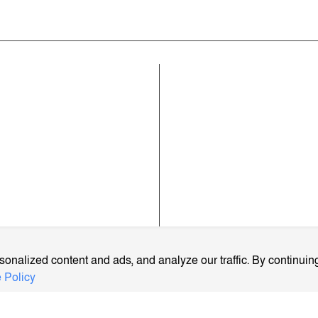
কোম্পানী
ার খবর
রাজনীতি
সম্পাদকীয় নীতিমালা
াময়িকী
জাতীয়
যোগাযোগ করুন
ক
আইন-অপরাধ
ব্যবহারের শর্তাবলী
্ব
প্রবাস
গোপনীয়তা নীতি
লাম
মতামত
আমাদের সম্পর্কে
আর্কাইভ
বিজ্ঞাপন প্যাকেজ
onalized content and ads, and analyze our traffic. By continuing
 Policy