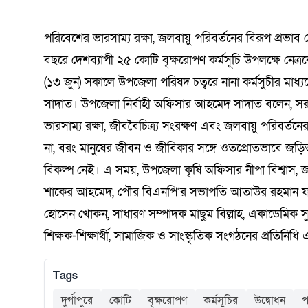
যোদ্ধাদের সংবর্ধনা
কুরআনের আলো প্রতিযোগিতায়
সতর্কতা: কী ঘটতে পারে পৃথিবীতে?
সমালোচনার মধ্যেই ‘অভূতপূর্ব’ প্রবৃদ্ধি
হাসপাতালেও মারামারি
প্রতিযোগিতা শুরু
কমিটি গঠন
টাঙ্গাইল
সম্মানে
ভেস্তে দ
মোকাররম
পর্যালোচ
অভিযানে
বৈঠক | 
ডিসেম্বর ২২, ২০২৫
0
কমিটি গঠন
কড়াই নিয়ে থানায় 
বিজলী কৃষিকে অন্
বাইকারদের মানবব
নাসিরনগর–হবিগঞ
নদীগর্ভে মহাসড়
শিক্ষার্থীদের ব্যাপক অংশগ্রহণ
শ্রদ্ধা ন
সিরাপ জব
চট্টগ্রাম
মুক্তধ্বনি ডেক্স
আগস্ট ৫, ২০২৬
মার্চ ৬, ২০২৬
জুন ৫, ২০২৬
আগস্ট ৪, ২০২৬
আগস্ট ৫, ২০২৬
এপ্রিল ১৮, ২০২৬
0
0
0
0
0
2.60K View
সমাবেশ
আগস্ট ৬, ২০২
মুক্তধ্বনি ডে
আগস্ট ৫
মার্চ ৪, 
এপ্রিল ৮
আগস্ট ১
জুলাই ৩
আগস্ট ১
আগস্ট ৬, ২০২৬
জুলাই ২২, ২০২৬
নভেম্বর ১৫, ২০২৫
মে ২১, ২০২৬
জুন ১২, ২০২৬
জুলাই ২১, ২০২৬
0
0
0
ঢাকা
পরিবেশের ভারসাম্য রক্ষা, জলবায়ু পরিবর্তনের বিরূপ প্রভ
বছরে দেশব্যাপী ২৫ কোটি বৃক্ষরোপণ কর্মসূচি উপলক্ষে নেত্রক
(১৩ জুন) সকালে উপজেলা পরিষদ চত্বরে নানা কর্মসুচীর মাধ্
সাদাত। উপজেলা নির্বাহী অফিসার আহমেদ সাদাত বলেন, সর
ভারসাম্য রক্ষা, জীববৈচিত্র্য সংরক্ষণ এবং জলবায়ু পরিবর্তনের
না, বরং মানুষের জীবন ও জীবিকার সঙ্গে ওতপ্রোতভাবে জড়িত
বিকল্প নেই। এ সময়, উপজেলা কৃষি অফিসার নীপা বিশ্বাস, জনস
শাকের আহমেদ, পৌর বিএনপি‘র সভাপতি আতাউর রহমান ফরিদ
হোসেন খোকন, সাধারণ সম্পাদক মাছুম বিল্লাহ, একাডেমিক সুপারভ
শিক্ষক-শিক্ষার্থী, সামাজিক ও সাংস্কৃতিক সংগঠনের প্রতিনিধ
Tags
দুর্গাপুরে
কোটি
বৃক্ষরোপণ
কর্মসূচির
উদ্বোধন
প