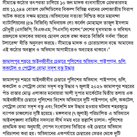
সীমান্তে কঠোর তৎপরতা চালিয়ে ১০ জন মাদক ব্যবসায়ীকে গ্রেফতারসহ
প্রায় ১১,২৪৪ বোতল ফেন্সিডিলের বিকল্প বিভিন্ন ধরনের নেশাজাতীয় সিরাপ
আটক করতে সক্ষম হয়েছে। ​ ​অভিযানের সত্যতা নিশ্চিত করে মহানন্দা
ব্যাটালিয়নের (৫৯ বিজিবি) অধিনায়ক লেঃ কর্নেল মোহাম্মদ তাজুল ইসলাম
চৌধুরী (এসজিপি, বিএফএম, পিএসসি) বলেন: ​"দেশের যুবসমাজ ও ভবিষ্যৎ
প্রজন্মকে মাদকের ভয়াবহ ছোবল থেকে রক্ষা করতে বিজিবি সর্বদা ‘জিরো
টলারেন্স’ নীতি অনুসরণ করছে। সীমান্তে মাদক ও চোরাচালান বন্ধে আমাদের
এই কঠোর অবস্থান ও অভিযান আগামীতেও অব্যাহত থাকবে।"
জামালপুর শহরে আইনজীবীর চেম্বারে পুলিশের অভিযান: পাইপগান, গুলি,
ককটেল ও পেট্রোল বোমা সদৃশ বস্তু উদ্ধার
জামালপুর শহরে আইনজীবীর চেম্বারে পুলিশের অভিযান: পাইপগান, গুলি,
ককটেল ও পেট্রোল বোমা সদৃশ বস্তু উদ্ধার ৭ জুলাই ২০২৬ জামালপুর শহরের
পাঁচ রাস্তার মোড় এলাকার মনোয়ারা আলী সুপার মার্কেটের দ্বিতীয় তলায় এক
আইনজীবীর চেম্বারে পুলিশের বিশেষ অভিযানে দুটি পাইপগান, গুলি, ককটেল,
পেট্রোল বোমা সদৃশ বস্তু এবং বিদেশি মদ উদ্ধার হওয়ার ঘটনায় শহরজুড়ে
ব্যাপক চাঞ্চল্যের সৃষ্টি হয়েছে। মঙ্গলবার (৭ জুলাই) পরিচালিত এ অভিযানে
আইনশৃঙ্খলা বাহিনীর সদস্যরা দীর্ঘ সময় ধরে তল্লাশি চালান। পুলিশের
প্রাথমিক তথ্য অনুযায়ী, গোপন সংবাদের ভিত্তিতে ওই চেম্বারে অভিযান
পরিচালনা করা হয়। অভিযানের একপর্যায়ে চেম্বারের ভেতর থেকে দুটি