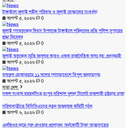
টাঙ্গাইলে জুলাই শহীদ পরিবার ও জুলাই যোদ্ধাদের সংবর্ধনা
আগস্ট ৫, ২০২৬
0
জুলাই গণঅভ্যুত্থান দিবস উপলক্ষে টাঙ্গাইলে শহিদদের প্রতি পুলিশ সুপারের
শ্রদ্ধা নিবেদন
আগস্ট ৫, ২০২৬
0
জুলাই অভ্যুত্থান স্মৃতি জাদুঘর কারও একক রাজনৈতিক ভাষ্য নয়: প্রধানমন্ত্রী
আগস্ট ৫, ২০২৬
0
বায়তুল মোকাররমে ১১ দলের গণসমাবেশে বিপুল জনসমাগম
আগস্ট ৫, ২০২৬
0
সারা দেশ
সকল সংবাদ
ময়মনসিংহ
রংপুর
বরিশাল
খুলনা
সিলেট
রাজশাহী
চট্টগ্রাম
ঢাকা
সরিষাবাড়ীতে বিসিডিএসের নতুন আহ্বায়ক কমিটি গঠন
আগস্ট ৬, ২০২৬
0
এনজিওর নামে গরু দেওয়ার প্রলোভন, অর্ধকোটি টাকা আত্মসাতের