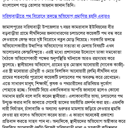
বাংলাদেশ গড়ে তোলার আহ্বান জানান তিনি।
সরিষাবাড়ীতে পথ বিরোধে তদন্তে অভিযোগ প্রমাণিত হয়নি এবারও
জামালপুরের সরিষাবাড়ী উপজেলার ৭ নম্বর কামরাবাদ ইউনিয়নের বীর
বড়বাড়ীয়া গ্রামে দীর্ঘদিনের জনসাধারণের চলাচলের কয়েকটি পথ বন্ধ করে
দেওয়াকে কেন্দ্র করে সৃষ্ট বিরোধে নতুন মোড় নিয়েছে। সরকারি তদন্তে
অভিযোগকারীর উত্থাপিত অভিযোগের সত্যতা না মেলায় বিষয়টি এখন
আলোচনার কেন্দ্রবিন্দুতে। এরই মধ্যে প্রশাসনের উদ্যোগে ডাকা সমঝোতা
বৈঠকে অভিযোগকারী পক্ষের অনুপস্থিতি ঘটনাকে আরও রহস্যময় করে
তুলেছে। স্থানীয়দের অভিযোগ, গ্রামের মৃত মোস্তান আনোয়ারী (সাবেক কাজী)-
এর স্ত্রী মনোয়ারা চৌধুরী ও মেয়ে বিলকিস আনোয়ারী (রুমি) দীর্ঘদিন ধরে
গ্রামের শতবর্ষের পুরোনো কয়েকটি চলাচলের পথ অবরুদ্ধ করে রেখেছেন।
এতে সাধারণ মানুষ, শিক্ষার্থী, কৃষক ও পথচারীদের প্রতিনিয়ত দুর্ভোগ
পোহাতে হচ্ছে। বিষয়টি নিয়ে একাধিকবার আপত্তি জানানো হলেও কোনো
সমাধান হয়নি বলে দাবি করেন স্থানীয়রা। এলাকাবাসীর ভাষ্য, চলাচলের পথ
উন্মুক্ত করার দাবি জানাতে গেলেই তাদের ভয়ভীতি প্রদর্শন করা হয়। এমনকি
নারী নির্যাতন, চাঁদাবাজি ও অন্যান্য গুরুতর মামলায় জড়িয়ে দেওয়ার হুমকি
দেওয়া হয় বলেও অভিযোগ করেন তারা। এ কারণে অনেকেই প্রকাশ্যে
প্রতিবাদ করতে সাহস পান না। অন্যদিকে, স্থানীয়দের অভিযোগ অস্বীকার করে
বিলকিস আনোয়ারী (রুমি) নিজেই সরিষাবাড়ী থানা ও সহকারী কমিশনার