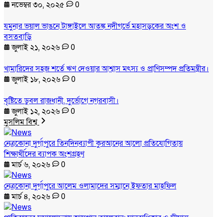
নভেম্বর ৩০, ২০২৫
0
যমুনার ভয়াল ভাঙনে টাঙ্গাইলে আতঙ্ক নদীগর্ভে মহাসড়কের অংশ ও
বসতবাড়ি
জুলাই ২১, ২০২৬
0
খামারিদের সহজ শর্তে ঋণ দেওয়ার আশ্বাস মৎস্য ও প্রাণিসম্পদ প্রতিমন্ত্রীর।
জুলাই ১৮, ২০২৬
0
বৃষ্টিতে ডুবল রাজধানী, দুর্ভোগে নগরবাসী।
জুলাই ১২, ২০২৬
0
মুসলিম বিশ্ব
নেত্রকোনা দুর্গাপুরে তিনদিনব্যাপী কুরআনের আলো প্রতিযোগিতায়
শিক্ষার্থীদের ব্যাপক অংশগ্রহণ
মার্চ ৬, ২০২৬
0
নেত্রকোনা দুর্গাপুরে আলেম ওলামাদের সম্মানে ইফতার মাহফিল
মার্চ ৪, ২০২৬
0