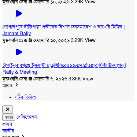
মুক্তধ্বনি ডেক্স
ফেব্রুয়ারি ১০, ২০২৬
3.29K View
গোপালপুরে দাঁড়িপাল্লা প্রতীকের বিশাল জনসমাবেশ ও আখেরি মিছিল |
Jamaat Rally
মুক্তধ্বনি ডেক্স
ফেব্রুয়ারি ১০, ২০২৬
3.29K View
চাঁপাইনবাবগঞ্জে ইসলামী ছাত্রশিবিরের ৪৯তম প্রতিষ্ঠাবার্ষিকী উদযাপন |
Rally & Meeting
মুক্তধ্বনি ডেক্স
ফেব্রুয়ারি ৬, ২০২৬
3.35K View
আরও
সর্টস ভিডিও
রেজিস্ট্রেশন
লগইন
প্রচ্ছদ
জাতীয়