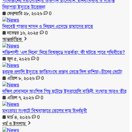
পাকিস্তানের সমালোচনায় আফগান তালেবান: মানবাধিকার ও সীমান্ত
নিরাপত্তা ইস্যুতে উত্তেজনা
ফেব্রুয়ারি ২৮, ২০২৬
0
নিরবেই গাজার শাসন ও নিয়ন্ত্রণ এসেছে হামাসের হাতে
নভেম্বর ১৬, ২০২৫
0
আন্তর্জাতিক
শক্তিশালী ‘এল নিনো’ নিয়ে বিশ্বজুড়ে সতর্কতা: কী ঘটতে পারে পৃথিবীতে?
জুন ৫, ২০২৬
0
হরমুজ প্রণালি ইস্যুতে জাতিসংঘে প্রস্তাব ভেস্তে দিল রাশিয়া–চীনের ভেটো
এপ্রিল ৮, ২০২৬
0
দক্ষিণ লেবাননে আংশিক পিছু হটেছে ইসরায়েলি বাহিনী, সংঘাত আরও তীব্র
এপ্রিল ৭, ২০২৬
0
মধ্যপ্রাচ্য সংকটে বিশ্ববাজারে তেলের দাম ঊর্ধ্বমুখী
মার্চ ৪, ২০২৬
0
ধর্ম ও ইসলাম