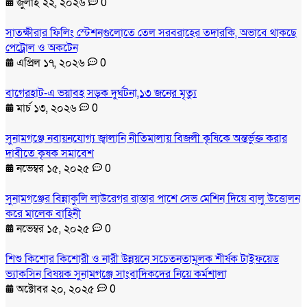
জুলাই ২২, ২০২৬
0
সাতক্ষীরার ফিলিং স্টেশনগুলোতে তেল সরবরাহের তদারকি, অভাবে থাকছে
পেট্রোল ও অকটেন
এপ্রিল ১৭, ২০২৬
0
বাগেরহাট-এ ভয়াবহ সড়ক দুর্ঘটনা,১৩ জনের মৃত্যু
মার্চ ১৩, ২০২৬
0
সুনামগঞ্জে নবায়নযোগ্য জ্বালানি নীতিমালায় বিজলী কৃষিকে অন্তর্ভুক্ত করার
দাবীতে কৃষক সমাবেশ
নভেম্বর ১৫, ২০২৫
0
সুনামগঞ্জের বিন্নাকুলি লাউরেগর রাস্তার পাশে সেভ মেশিন দিয়ে বালু উত্তোলন
করে মালেক বাহিনী
নভেম্বর ১৫, ২০২৫
0
শিশু কিশোর কিশোরী ও নারী উন্নয়নে সচেতনতামূলক শীর্ষক টাইফয়েড
ভ্যাকসিন বিষয়ক সুনামগঞ্জে সাংবাদিকদের নিয়ে কর্মশালা
অক্টোবর ২০, ২০২৫
0