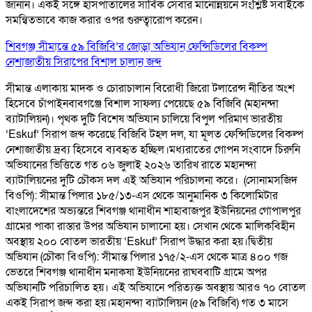
জানান। একই সঙ্গে হাসপাতালের সার্বিক সেবার মানোন্নয়নে সংশ্লিষ্ট সবাইকে
সমন্বিতভাবে কাজ করার ওপর গুরুত্বারোপ করেন।
শিবগঞ্জ সীমান্তে ৫৯ বিজিবি’র জোড়া অভিযান ফেন্সিডিলের বিকল্প
নেশাজাতীয় সিরাপের বিশাল চালান জব্দ
সীমান্ত এলাকায় মাদক ও চোরাচালান বিরোধী জিরো টলারেন্স নীতির অংশ
হিসেবে চাঁপাইনবাবগঞ্জে বিশাল সাফল্য পেয়েছে ৫৯ বিজিবি (মহানন্দা
ব্যাটালিয়ন)। পৃথক দুটি বিশেষ অভিযান চালিয়ে বিপুল পরিমাণ ভারতীয়
‘Eskuf’ সিরাপ জব্দ করেছে বিজিবি টহল দল, যা মূলত ফেন্সিডিলের বিকল্প
নেশাজাতীয় দ্রব্য হিসেবে ব্যবহৃত হচ্ছিল। ​মধ্যরাতের গোপন সংবাদে চিরুনি
অভিযানের ভিত্তিতে গত ০৬ জুলাই ২০২৬ তারিখ রাতে মহানন্দা
ব্যাটালিয়নের দুটি চৌকস দল এই অভিযান পরিচালনা করে। ​ (সোনামসজিদ
বিওপি): সীমান্ত পিলার ১৮৫/১৩-এস থেকে আনুমানিক ৩ কিলোমিটার
বাংলাদেশের অভ্যন্তরে শিবগঞ্জ থানাধীন শাহাবাজপুর ইউনিয়নের গোপালপুর
গ্রামের পাকা রাস্তার উপর অভিযান চালানো হয়। সেখান থেকে মালিকবিহীন
অবস্থায় ২০০ বোতল ভারতীয় ‘Eskuf’ সিরাপ উদ্ধার করা হয়। ​দ্বিতীয়
অভিযান (চৌকা বিওপি): সীমান্ত পিলার ১৭৫/২-এস থেকে মাত্র ৪০০ গজ
ভেতরে শিবগঞ্জ থানাধীন মনাকষা ইউনিয়নের রাঘববাটি গ্রামে অপর
অভিযানটি পরিচালিত হয়। এই অভিযানে পরিত্যক্ত অবস্থায় আরও ৭০ বোতল
একই সিরাপ জব্দ করা হয়। ​ মহানন্দা ব্যাটালিয়ন (৫৯ বিজিবি) গত ৩ মাসে