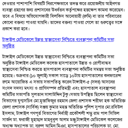
দেওয়ার পাশাপাশি বিষয়টি নিরপেক্ষভাবে তদন্ত করে প্রয়োজনীয় আইনগত
ব্যবস্থা গ্রহণের জন্য প্রশাসনের ঊর্ধ্বতন কর্তৃপক্ষের হস্তক্ষেপ কামনা করেছেন।
তবে এ বিষয়ে অভিযোগকারী বিলকিস আনোয়ারী (রুমি) বা তার পরিবারের
কোনো বক্তব্য পাওয়া যায়নি। তাদের বক্তব্য পাওয়া গেলে তা গুরুত্বের সঙ্গে
প্রকাশ করা হবে।
টাঙ্গাইল মেডিকেলে উন্নত স্বাস্থ্যসেবা নিশ্চিতে ব্যবস্থাপনা কমিটির সভা
অনুষ্ঠিত
টাঙ্গাইল মেডিকেলে উন্নত স্বাস্থ্যসেবা নিশ্চিতে ব্যবস্থাপনা কমিটির সভা
অনুষ্ঠিত টাঙ্গাইল মেডিকেল কলেজ হাসপাতালে উন্নত ও রোগীবান্ধব
স্বাস্থ্যসেবা নিশ্চিত করতে হাসপাতাল ব্যবস্থাপনা কমিটির সমন্বয় সভা অনুষ্ঠিত
হয়েছে। শুক্রবার (১০ জুলাই) সকাল সাড়ে ১০টায় হাসপাতালের কনফারেন্স
রুমে আয়োজিত এ সভায় সভাপতিত্ব করেন টাঙ্গাইল-৫ (সদর) আসনের
সংসদ সদস্য মৎস্য ও প্রাণিসম্পদ প্রতিমন্ত্রী এবং হাসপাতাল ব্যবস্থাপনা
কমিটির সভাপতি সুলতান সালাউদ্দিন টুকু।সভায় উপস্থিত ছিলেন স্বাস্থ্যসেবা
বিভাগের যুগ্মসচিব মো.মুস্তাফিজুর রহমান জেলা প্রশাসক শরীফা হক অতিরিক্ত
জেলা প্রশাসক (সার্বিক) সঞ্জয় কুমার মহন্ত অতিরিক্ত পুলিশ সুপার মো.রবিউল
ইসলাম, টাঙ্গাইল গণপূর্ত বিভাগের নির্বাহী প্রকৌশলী শম্ভু রাম পাল সিভিল
সার্জন ডা. ফরাজী মুহাম্মদ মাহবুবুল আলম মঞ্জু,টাঙ্গাইল মেডিকেল কলেজের
অধ্যক্ষ অধ্যাপক ডা. নূরুল আমিন মিঞা, হাসপাতালের পরিচালক ডা. মো.