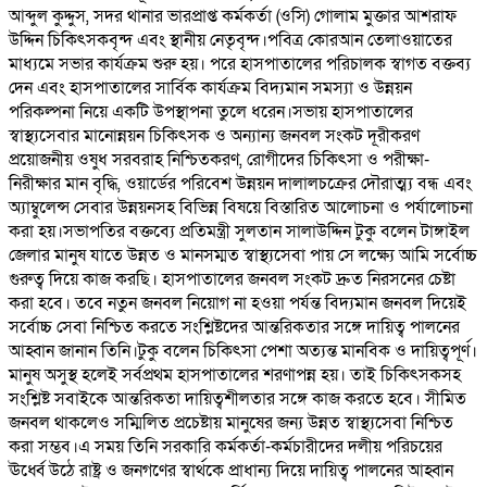
আব্দুল কুদ্দুস, সদর থানার ভারপ্রাপ্ত কর্মকর্তা (ওসি) গোলাম মুক্তার আশরাফ
উদ্দিন চিকিৎসকবৃন্দ এবং স্থানীয় নেতৃবৃন্দ।পবিত্র কোরআন তেলাওয়াতের
মাধ্যমে সভার কার্যক্রম শুরু হয়। পরে হাসপাতালের পরিচালক স্বাগত বক্তব্য
দেন এবং হাসপাতালের সার্বিক কার্যক্রম বিদ্যমান সমস্যা ও উন্নয়ন
পরিকল্পনা নিয়ে একটি উপস্থাপনা তুলে ধরেন।সভায় হাসপাতালের
স্বাস্থ্যসেবার মানোন্নয়ন চিকিৎসক ও অন্যান্য জনবল সংকট দূরীকরণ
প্রয়োজনীয় ওষুধ সরবরাহ নিশ্চিতকরণ, রোগীদের চিকিৎসা ও পরীক্ষা-
নিরীক্ষার মান বৃদ্ধি, ওয়ার্ডের পরিবেশ উন্নয়ন দালালচক্রের দৌরাত্ম্য বন্ধ এবং
অ্যাম্বুলেন্স সেবার উন্নয়নসহ বিভিন্ন বিষয়ে বিস্তারিত আলোচনা ও পর্যালোচনা
করা হয়।সভাপতির বক্তব্যে প্রতিমন্ত্রী সুলতান সালাউদ্দিন টুকু বলেন টাঙ্গাইল
জেলার মানুষ যাতে উন্নত ও মানসম্মত স্বাস্থ্যসেবা পায় সে লক্ষ্যে আমি সর্বোচ্চ
গুরুত্ব দিয়ে কাজ করছি। হাসপাতালের জনবল সংকট দ্রুত নিরসনের চেষ্টা
করা হবে। তবে নতুন জনবল নিয়োগ না হওয়া পর্যন্ত বিদ্যমান জনবল দিয়েই
সর্বোচ্চ সেবা নিশ্চিত করতে সংশ্লিষ্টদের আন্তরিকতার সঙ্গে দায়িত্ব পালনের
আহ্বান জানান তিনি।টুকু বলেন চিকিৎসা পেশা অত্যন্ত মানবিক ও দায়িত্বপূর্ণ।
মানুষ অসুস্থ হলেই সর্বপ্রথম হাসপাতালের শরণাপন্ন হয়। তাই চিকিৎসকসহ
সংশ্লিষ্ট সবাইকে আন্তরিকতা দায়িত্বশীলতার সঙ্গে কাজ করতে হবে। সীমিত
জনবল থাকলেও সম্মিলিত প্রচেষ্টায় মানুষের জন্য উন্নত স্বাস্থ্যসেবা নিশ্চিত
করা সম্ভব।এ সময় তিনি সরকারি কর্মকর্তা-কর্মচারীদের দলীয় পরিচয়ের
ঊর্ধ্বে উঠে রাষ্ট্র ও জনগণের স্বার্থকে প্রাধান্য দিয়ে দায়িত্ব পালনের আহ্বান