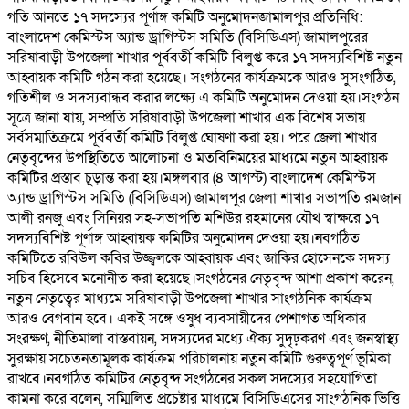
গতি আনতে ১৭ সদস্যের পূর্ণাঙ্গ কমিটি অনুমোদনজামালপুর প্রতিনিধি:
বাংলাদেশ কেমিস্টস অ্যান্ড ড্রাগিস্টস সমিতি (বিসিডিএস) জামালপুরের
সরিষাবাড়ী উপজেলা শাখার পূর্ববর্তী কমিটি বিলুপ্ত করে ১৭ সদস্যবিশিষ্ট নতুন
আহ্বায়ক কমিটি গঠন করা হয়েছে। সংগঠনের কার্যক্রমকে আরও সুসংগঠিত,
গতিশীল ও সদস্যবান্ধব করার লক্ষ্যে এ কমিটি অনুমোদন দেওয়া হয়।সংগঠন
সূত্রে জানা যায়, সম্প্রতি সরিষাবাড়ী উপজেলা শাখার এক বিশেষ সভায়
সর্বসম্মতিক্রমে পূর্ববর্তী কমিটি বিলুপ্ত ঘোষণা করা হয়। পরে জেলা শাখার
নেতৃবৃন্দের উপস্থিতিতে আলোচনা ও মতবিনিময়ের মাধ্যমে নতুন আহ্বায়ক
কমিটির প্রস্তাব চূড়ান্ত করা হয়।মঙ্গলবার (৪ আগস্ট) বাংলাদেশ কেমিস্টস
অ্যান্ড ড্রাগিস্টস সমিতি (বিসিডিএস) জামালপুর জেলা শাখার সভাপতি রমজান
আলী রনজু এবং সিনিয়র সহ-সভাপতি মশিউর রহমানের যৌথ স্বাক্ষরে ১৭
সদস্যবিশিষ্ট পূর্ণাঙ্গ আহ্বায়ক কমিটির অনুমোদন দেওয়া হয়।নবগঠিত
কমিটিতে রবিউল কবির উজ্জ্বলকে আহ্বায়ক এবং জাকির হোসেনকে সদস্য
সচিব হিসেবে মনোনীত করা হয়েছে।সংগঠনের নেতৃবৃন্দ আশা প্রকাশ করেন,
নতুন নেতৃত্বের মাধ্যমে সরিষাবাড়ী উপজেলা শাখার সাংগঠনিক কার্যক্রম
আরও বেগবান হবে। একই সঙ্গে ওষুধ ব্যবসায়ীদের পেশাগত অধিকার
সংরক্ষণ, নীতিমালা বাস্তবায়ন, সদস্যদের মধ্যে ঐক্য সুদৃঢ়করণ এবং জনস্বাস্থ্য
সুরক্ষায় সচেতনতামূলক কার্যক্রম পরিচালনায় নতুন কমিটি গুরুত্বপূর্ণ ভূমিকা
রাখবে।নবগঠিত কমিটির নেতৃবৃন্দ সংগঠনের সকল সদস্যের সহযোগিতা
কামনা করে বলেন, সম্মিলিত প্রচেষ্টার মাধ্যমে বিসিডিএসের সাংগঠনিক ভিত্তি