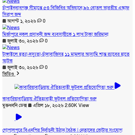
চাঁপাইনবাবগঞ্জ সীমান্তে ৫৩ বিজিবির অভিযানে ৯৬ বোতল ভারতীয় এস্কাফ
সিরাপ জব্দ
আগস্ট ১, ২০২৬
0
মির্জাপুরে নকল প্রসাধনী জব্দ ব্যবসায়ীকে ১ লাখ টাকা জরিমানা
জুলাই ৩০, ২০২৬
0
টাঙ্গাইলে হত্যা-দস্যুতা-চাঁদাবাজিসহ ১১ মামলার আসামি শান্ত র‍্যাবের হাতে
আটক
জুলাই ৩০, ২০২৬
0
ভিডিও
কাবারিয়াবাড়িয়ায় ঐতিহ্যবাহী ফুটবল প্রতিযোগিতা শুরু
মুক্তধ্বনি ডেক্স
এপ্রিল ১৮, ২০২৬
2.60K View
গোপালপুরে বিএনপির নির্বাচনী উঠান বৈঠক | নেতাদের ভোটার সংযোগ