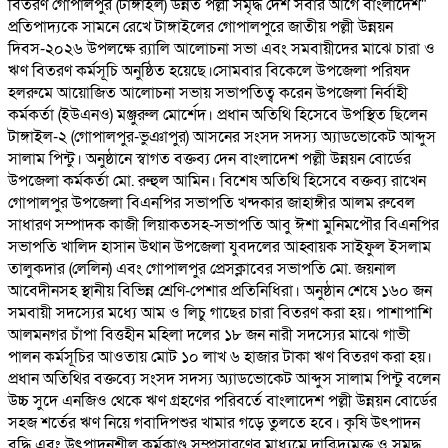
বিতরণ গোপালপুর (টাঙ্গাইল) উন্নত পল্লী সমৃদ্ধ দেশ সবার আগে বাংলাদেশ"
প্রতিপাদ্যকে সামনে রেখে টাঙ্গাইলের গোপালপুরে জাতীয় পল্লী উন্নয়ন
দিবস-২০২৬ উপলক্ষে র‍্যালি আলোচনা সভা এবং সমবায়ীদের মাঝে চারা ও
ঋণ বিতরণ কর্মসূচি অনুষ্ঠিত হয়েছে।সোমবার বিকেলে উপজেলা পরিষদ
হলরুমে আয়োজিত আলোচনা সভায় সভাপতিত্ব করেন উপজেলা নির্বাহী
কর্মকর্তা (ইউএনও) মঞ্জুরুল মোর্শেদ। প্রধান অতিথি হিসেবে উপস্থিত ছিলেন
টাঙ্গাইল-২ (গোপালপুর-ভুঞাপুর) আসনের সংসদ সদস্য অ্যাডভোকেট আব্দুস
সালাম পিন্টু। অনুষ্ঠানে স্বাগত বক্তব্য দেন বাংলাদেশ পল্লী উন্নয়ন বোর্ডের
উপজেলা কর্মকর্তা মো. রুহুল আমিন। বিশেষ অতিথি হিসেবে বক্তব্য রাখেন
গোপালপুর উপজেলা বিএনপির সভাপতি খন্দকার জাহাঙ্গীর আলম রুবেল
সাধারণ সম্পাদক কাজী লিয়াকতসহ-সভাপতি আবু ঈশা মুনিমপৌর বিএনপির
সভাপতি খালিদ হাসান উথান উপজেলা যুবদলের আহ্বায়ক সাইফুল ইসলাম
তালুকদার (লেলিন) এবং গোপালপুর প্রেসক্লাবের সভাপতি মো. জয়নাল
আবেদীনসহ স্থানীয় বিভিন্ন শ্রেণি-পেশার প্রতিনিধিরা। অনুষ্ঠান শেষে ১৬০ জন
সমবায়ী সদস্যের মধ্যে আম ও লিচু গাছের চারা বিতরণ করা হয়। পাশাপাশি
আলমনগর চাঁপা বিত্তহীন মহিলা দলের ১৮ জন নারী সদস্যের মাঝে গাভী
পালন কর্মসূচির আওতায় মোট ১০ লাখ ৬ হাজার টাকা ঋণ বিতরণ করা হয়।
প্রধান অতিথির বক্তব্যে সংসদ সদস্য অ্যাডভোকেট আব্দুস সালাম পিন্টু বলেন
উচ্চ সুদে এনজিও থেকে ঋণ গ্রহণের পরিবর্তে বাংলাদেশ পল্লী উন্নয়ন বোর্ডের
সহজ শর্তের ঋণ নিয়ে গবাদিপশুর খামার গড়ে তুলতে হবে। কৃষি উৎপাদন
বৃদ্ধি এবং উৎপাদনশীল কর্মকাণ্ড সম্প্রসারণের মাধ্যমে দারিদ্র্যমুক্ত ও সমৃদ্ধ