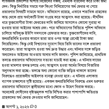
লাভজনক প্রকল্পের আশায় নিজেদের সঞ্চয়, এমনকি ধারদেনা করে টাকা জমা
দেন। কিন্তু নির্ধারিত সময়ে গরু কিংবা বিনিয়োগের অর্থ ফেরত না পেয়ে
প্রতারণার বিষয়টি সামনে আসে। অভিযোগ রয়েছে, এভাবে শতাধিক গ্রাহকের
কাছ থেকে প্রায় অর্ধকোটি টাকা সংগ্রহ করে আত্মসাৎ করা হয়েছে। দীর্ঘদিন
ধরে ভুক্তভোগীরা টাকা ফেরতের দাবি জানিয়ে আসলেও কোনো সুরাহা না
হওয়ায় তারা আইনের আশ্রয় নেন। পরে অভিযোগের ভিত্তিতে পুলিশ অভিযান
চালিয়ে অভিযুক্ত ইউপি সদস্যকে গ্রেফতার করে। ভুক্তভোগীদের দাবি,
জনপ্রতিনিধি হওয়ার কারণে তারা তার ওপর আস্থা রেখেই টাকা জমা
দিয়েছিলেন। কিন্তু সেই বিশ্বাসের সুযোগ নিয়ে তিনি তাদের সঙ্গে প্রতারণা
করেছেন। তারা আত্মসাৎ হওয়া অর্থ দ্রুত উদ্ধার এবং ঘটনার সঙ্গে জড়িত
অন্যদেরও আইনের আওতায় আনার দাবি জানান। পুলিশ জানিয়েছে, প্রাথমিক
তদন্তে প্রতারণার অভিযোগের সত্যতা যাচাই করা হচ্ছে। এ ঘটনায় দায়ের
হওয়া মামলার তদন্ত চলছে এবং আত্মসাৎ হওয়া অর্থের বিষয়ে বিস্তারিত
অনুসন্ধান করা হচ্ছে। তদন্তে অন্য কোনো ব্যক্তি জড়িত থাকলে তাদের
বিরুদ্ধেও প্রয়োজনীয় আইনগত ব্যবস্থা নেওয়া হবে। এ ঘটনায় এলাকায়
ব্যাপক চাঞ্চল্যের সৃষ্টি হয়েছে। একজন জনপ্রতিনিধির বিরুদ্ধে এমন গুরুতর
প্রতারণার অভিযোগে স্থানীয়দের মধ্যে ক্ষোভ ও উদ্বেগ বিরাজ করছে।
অনেকেই দোষীদের দৃষ্টান্তমূলক শাস্তি নিশ্চিত করার পাশাপাশি ক্ষতিগ্রস্ত
গ্রাহকদের অর্থ ফেরত দেওয়ার দাবি জানিয়েছেন।
আগস্ট ১, ২০২৬
0