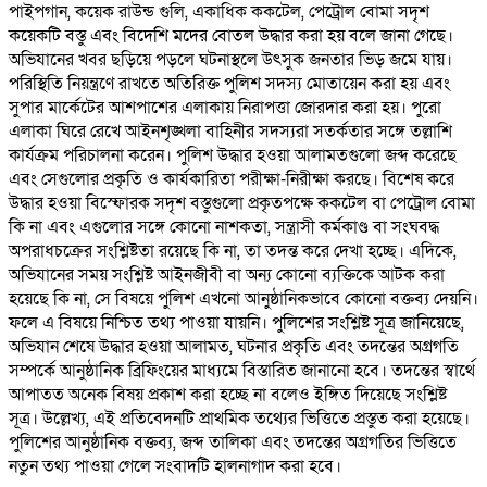
পাইপগান, কয়েক রাউন্ড গুলি, একাধিক ককটেল, পেট্রোল বোমা সদৃশ
কয়েকটি বস্তু এবং বিদেশি মদের বোতল উদ্ধার করা হয় বলে জানা গেছে।
অভিযানের খবর ছড়িয়ে পড়লে ঘটনাস্থলে উৎসুক জনতার ভিড় জমে যায়।
পরিস্থিতি নিয়ন্ত্রণে রাখতে অতিরিক্ত পুলিশ সদস্য মোতায়েন করা হয় এবং
সুপার মার্কেটের আশপাশের এলাকায় নিরাপত্তা জোরদার করা হয়। পুরো
এলাকা ঘিরে রেখে আইনশৃঙ্খলা বাহিনীর সদস্যরা সতর্কতার সঙ্গে তল্লাশি
কার্যক্রম পরিচালনা করেন। পুলিশ উদ্ধার হওয়া আলামতগুলো জব্দ করেছে
এবং সেগুলোর প্রকৃতি ও কার্যকারিতা পরীক্ষা-নিরীক্ষা করছে। বিশেষ করে
উদ্ধার হওয়া বিস্ফোরক সদৃশ বস্তুগুলো প্রকৃতপক্ষে ককটেল বা পেট্রোল বোমা
কি না এবং এগুলোর সঙ্গে কোনো নাশকতা, সন্ত্রাসী কর্মকাণ্ড বা সংঘবদ্ধ
অপরাধচক্রের সংশ্লিষ্টতা রয়েছে কি না, তা তদন্ত করে দেখা হচ্ছে। এদিকে,
অভিযানের সময় সংশ্লিষ্ট আইনজীবী বা অন্য কোনো ব্যক্তিকে আটক করা
হয়েছে কি না, সে বিষয়ে পুলিশ এখনো আনুষ্ঠানিকভাবে কোনো বক্তব্য দেয়নি।
ফলে এ বিষয়ে নিশ্চিত তথ্য পাওয়া যায়নি। পুলিশের সংশ্লিষ্ট সূত্র জানিয়েছে,
অভিযান শেষে উদ্ধার হওয়া আলামত, ঘটনার প্রকৃতি এবং তদন্তের অগ্রগতি
সম্পর্কে আনুষ্ঠানিক ব্রিফিংয়ের মাধ্যমে বিস্তারিত জানানো হবে। তদন্তের স্বার্থে
আপাতত অনেক বিষয় প্রকাশ করা হচ্ছে না বলেও ইঙ্গিত দিয়েছে সংশ্লিষ্ট
সূত্র। উল্লেখ্য, এই প্রতিবেদনটি প্রাথমিক তথ্যের ভিত্তিতে প্রস্তুত করা হয়েছে।
পুলিশের আনুষ্ঠানিক বক্তব্য, জব্দ তালিকা এবং তদন্তের অগ্রগতির ভিত্তিতে
নতুন তথ্য পাওয়া গেলে সংবাদটি হালনাগাদ করা হবে।