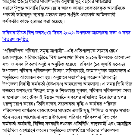
আইনের ৩৬(১) ধারার সারণি ৮(ক) অনুযায়ী দুই বছরের সাজাপ্রাপ্ত
ওয়ারেন্টভুক্ত আসামি ছিলেন।র‌্যাব আরও জানায় গ্রেফতারকৃত আসামিকে
পরবর্তী আইনানুগ ব্যবস্থা গ্রহণের জন্য সংশ্লিষ্ট ওয়ারেন্ট তামিলকারী
কর্মকর্তার কাছে হস্তান্তর করা হয়েছে।
সরিষাবাড়ীতে বিশ্ব জনসংখ্যা দিবস ২০২৬ উপলক্ষে আলোচনা সভা ও সনদ
বিতরণ অনুষ্ঠিত
"পরিকল্পিত পরিবার, সমৃদ্ধ আগামী"—এই প্রতিপাদ্যকে সামনে রেখে
জামালপুরের সরিষাবাড়ীতে বিশ্ব জনসংখ্যা দিবস ২০২৬ উপলক্ষে আলোচনা
সভা ও সনদ বিতরণ অনুষ্ঠান অনুষ্ঠিত হয়েছে। রবিবার (১২ জুলাই ২০২৬)
উপজেলা পরিবার পরিকল্পনা বিভাগ, সরিষাবাড়ী, জামালপুরের আয়োজনে এ
অনুষ্ঠানের আয়োজন করা হয়। অনুষ্ঠানে সভাপতিত্ব করেন সরিষাবাড়ী
উপজেলা নির্বাহী কর্মকর্তা (ইউএনও) আফরোজা আফসানা। এ সময় তিনি তাঁর
বক্তব্যে জনসংখ্যা নিয়ন্ত্রণ, মাতৃ ও শিশুস্বাস্থ্য সুরক্ষা, পরিবার পরিকল্পনা সেবা
সম্প্রসারণ এবং টেকসই উন্নয়ন অর্জনে সকলের সম্মিলিত উদ্যোগের ওপর
গুরুত্বারোপ করেন। তিনি বলেন, সচেতনতা বৃদ্ধি ও কার্যকর পরিবার
পরিকল্পনা কার্যক্রম বাস্তবায়নের মাধ্যমে একটি সুস্থ, শিক্ষিত ও সমৃদ্ধ সমাজ
গঠন সম্ভব। আলোচনা সভায় উপজেলা পরিবার পরিকল্পনা বিভাগের
কর্মকর্তা-কর্মচারী, বিভিন্ন সরকারি দপ্তরের প্রতিনিধি, স্বাস্থ্যকর্মী এবং আমন্ত্রিত
অতিথিরা অংশগ্রহণ করেন। অনুষ্ঠানের শেষপর্যায়ে পরিবার পরিকল্পনা