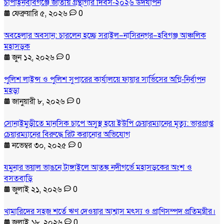
চাঁপাইনবাবগঞ্জে জাতীয় গ্রন্থাগার দিবস-২০২৬ উদযাপন
ফেব্রুয়ারি ৫, ২০২৬
0
অবহেলার অবসান: চারলেন হচ্ছে সরাইল–নাসিরনগর–হবিগঞ্জ আঞ্চলিক
মহাসড়ক
জুন ১২, ২০২৬
0
পুলিশ লাইন্স ও পুলিশ সুপারের কার্যালয়ে ফায়ার সার্ভিসের অগ্নি-নির্বাপন
মহড়া
জানুয়ারী ৮, ২০২৬
0
সোনাইমুড়ীতে মানসিক চাপে অসুস্থ হয়ে ইউপি চেয়ারম্যানের মৃত্যু: ভারপ্রাপ্ত
চেয়ারম্যানের বিরুদ্ধে রিট করানোর অভিযোগ
নভেম্বর ৩০, ২০২৫
0
যমুনার ভয়াল ভাঙনে টাঙ্গাইলে আতঙ্ক নদীগর্ভে মহাসড়কের অংশ ও
বসতবাড়ি
জুলাই ২১, ২০২৬
0
খামারিদের সহজ শর্তে ঋণ দেওয়ার আশ্বাস মৎস্য ও প্রাণিসম্পদ প্রতিমন্ত্রীর।
জুলাই ১৮, ২০২৬
0