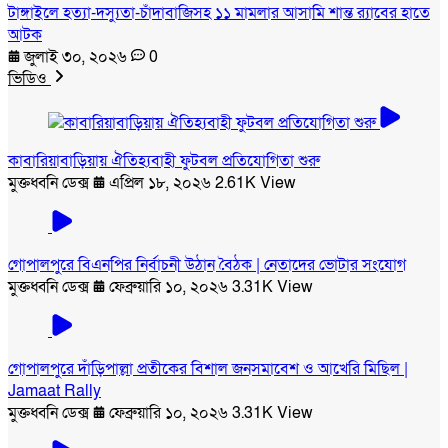
টাঙ্গাইলে হত্যা-দস্যুতা-চাঁদাবাজিসহ ১১ মামলার আসামি শান্ত র‍্যাবের হাতে
আটক
জুলাই ৩০, ২০২৬
0
ভিডিও
কাবারিয়াবাড়িয়ায় ঐতিহ্যবাহী ফুটবল প্রতিযোগিতা শুরু
মুক্তধ্বনি ডেক্স
এপ্রিল ১৮, ২০২৬
2.61K View
গোপালপুরে বিএনপির নির্বাচনী উঠান বৈঠক | নেতাদের ভোটার সংযোগ
মুক্তধ্বনি ডেক্স
ফেব্রুয়ারি ১০, ২০২৬
3.31K View
গোপালপুরে দাঁড়িপাল্লা প্রতীকের বিশাল জনসমাবেশ ও আখেরি মিছিল |
Jamaat Rally
মুক্তধ্বনি ডেক্স
ফেব্রুয়ারি ১০, ২০২৬
3.31K View