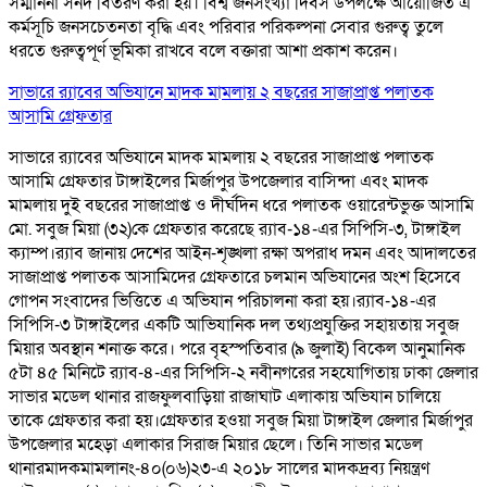
সম্মাননা সনদ বিতরণ করা হয়। বিশ্ব জনসংখ্যা দিবস উপলক্ষে আয়োজিত এ
কর্মসূচি জনসচেতনতা বৃদ্ধি এবং পরিবার পরিকল্পনা সেবার গুরুত্ব তুলে
ধরতে গুরুত্বপূর্ণ ভূমিকা রাখবে বলে বক্তারা আশা প্রকাশ করেন।
সাভারে র‌্যাবের অভিযানে মাদক মামলায় ২ বছরের সাজাপ্রাপ্ত পলাতক
আসামি গ্রেফতার
সাভারে র‌্যাবের অভিযানে মাদক মামলায় ২ বছরের সাজাপ্রাপ্ত পলাতক
আসামি গ্রেফতার টাঙ্গাইলের মির্জাপুর উপজেলার বাসিন্দা এবং মাদক
মামলায় দুই বছরের সাজাপ্রাপ্ত ও দীর্ঘদিন ধরে পলাতক ওয়ারেন্টভুক্ত আসামি
মো. সবুজ মিয়া (৩২)কে গ্রেফতার করেছে র‌্যাব-১৪-এর সিপিসি-৩, টাঙ্গাইল
ক্যাম্প।র‌্যাব জানায় দেশের আইন-শৃঙ্খলা রক্ষা অপরাধ দমন এবং আদালতের
সাজাপ্রাপ্ত পলাতক আসামিদের গ্রেফতারে চলমান অভিযানের অংশ হিসেবে
গোপন সংবাদের ভিত্তিতে এ অভিযান পরিচালনা করা হয়।র‌্যাব-১৪-এর
সিপিসি-৩ টাঙ্গাইলের একটি আভিযানিক দল তথ্যপ্রযুক্তির সহায়তায় সবুজ
মিয়ার অবস্থান শনাক্ত করে। পরে বৃহস্পতিবার (৯ জুলাই) বিকেল আনুমানিক
৫টা ৪৫ মিনিটে র‌্যাব-৪-এর সিপিসি-২ নবীনগরের সহযোগিতায় ঢাকা জেলার
সাভার মডেল থানার রাজফুলবাড়িয়া রাজাঘাট এলাকায় অভিযান চালিয়ে
তাকে গ্রেফতার করা হয়।গ্রেফতার হওয়া সবুজ মিয়া টাঙ্গাইল জেলার মির্জাপুর
উপজেলার মহেড়া এলাকার সিরাজ মিয়ার ছেলে। তিনি সাভার মডেল
থানারমাদকমামলানং-৪০(০৬)২৩-এ ২০১৮ সালের মাদকদ্রব্য নিয়ন্ত্রণ