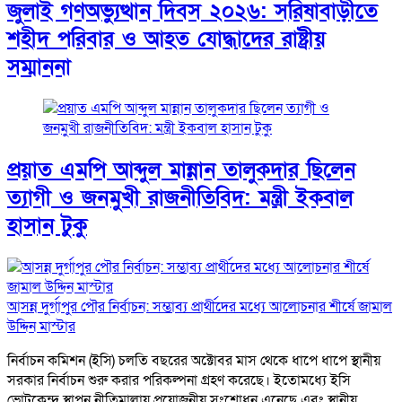
জুলাই গণঅভ্যুত্থান দিবস ২০২৬: সরিষাবাড়ীতে
শহীদ পরিবার ও আহত যোদ্ধাদের রাষ্ট্রীয়
সম্মাননা
প্রয়াত এমপি আব্দুল মান্নান তালুকদার ছিলেন
ত্যাগী ও জনমুখী রাজনীতিবিদ: মন্ত্রী ইকবাল
হাসান টুকু
আসন্ন দুর্গাপুর পৌর নির্বাচন: সম্ভাব্য প্রার্থীদের মধ্যে আলোচনার শীর্ষে জামাল
উদ্দিন মাস্টার
নির্বাচন কমিশন (ইসি) চলতি বছরের অক্টোবর মাস থেকে ধাপে ধাপে স্থানীয়
সরকার নির্বাচন শুরু করার পরিকল্পনা গ্রহণ করেছে। ইতোমধ্যে ইসি
ভোটকেন্দ্র স্থাপন নীতিমালায় প্রয়োজনীয় সংশোধন এনেছে এবং স্থানীয়