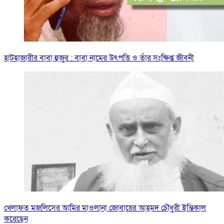
হাটহাজারীর বাবা হুজুর : বাবা নামের উৎপত্তি ও তাঁর সংক্ষিপ্ত জীবনী
খেলাফত মজলিসের আমির মাওলানা জোবায়ের আহমদ চৌধুরী ইন্তিকাল
করেছেন