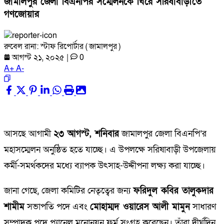
জামালপুর জেলা বিএনপির সম্মেলনকে ঘিরে সরিষাবাড়ীতে
গণজোয়ার
রুবেল রানা: স্টাফ রিপোর্টার ( জামালপুর )
আগস্ট ২১, ২০২৫
|
0
A
+
A
-
আসছে আগামী
২৩ আগস্ট, শনিবার
জামালপুর জেলা বিএনপি’র
মহাসম্মেলন অনুষ্ঠিত হতে যাচ্ছে। এ উপলক্ষে সরিষাবাড়ী উপজেলায়
কর্মী-সমর্থকদের মধ্যে ব্যাপক উৎসাহ-উদ্দীপনা লক্ষ্য করা যাচ্ছে।
জানা গেছে, জেলা কমিটির নেতৃত্বের জন্য
ফরিদুল কবির তালুকদার
শামীম
সভাপতি পদে এবং
মোহাম্মদ ওয়ারেস আলী মামুন
সাধারণ
সম্পাদক পদে প্যানেল মনোনয়ন ফর্ম সংগ্রহ করেছেন। তাঁরা দীর্ঘদিন