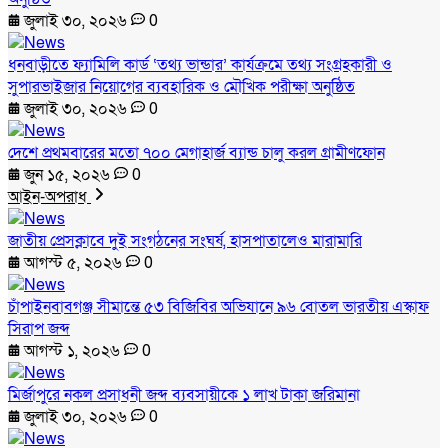
জুলাই ৩০, ২০২৬
0
ধনবাড়ীতে ফ্যামিলি কার্ড ‘তথ্য ভান্ডার’ কার্যক্রমে তথ্য সংগ্রহকারী ও
সুপারভাইজার নিয়োগের ব্যবহারিক ও মৌখিক পরীক্ষা অনুষ্ঠিত
জুলাই ৩০, ২০২৬
0
দেশে প্রথমবারের মতো ৭০০ মেগাহার্জ ব্যান্ড চালু করল গ্রামীণফোন
জুন ১৫, ২০২৬
0
আইন-অপরাধ
জাতীয় প্রেসক্লাবে দুই সংগঠনের সংঘর্ষ, হাসপাতালেও মারামারি
আগস্ট ৫, ২০২৬
0
চাঁপাইনবাবগঞ্জ সীমান্তে ৫৩ বিজিবির অভিযানে ৯৬ বোতল ভারতীয় এস্কাফ
সিরাপ জব্দ
আগস্ট ১, ২০২৬
0
মির্জাপুরে নকল প্রসাধনী জব্দ ব্যবসায়ীকে ১ লাখ টাকা জরিমানা
জুলাই ৩০, ২০২৬
0