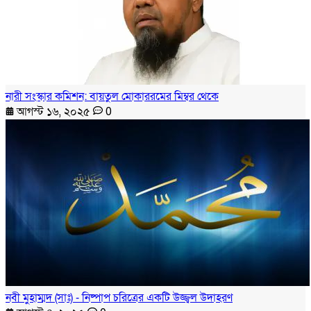
নারী সংস্কার কমিশন: বায়তুল মোকাররমের মিম্বর থেকে
আগস্ট ১৬, ২০২৫
0
নবী মুহাম্মদ (সাঃ) - নিষ্পাপ চরিত্রের একটি উজ্জ্বল উদাহরণ