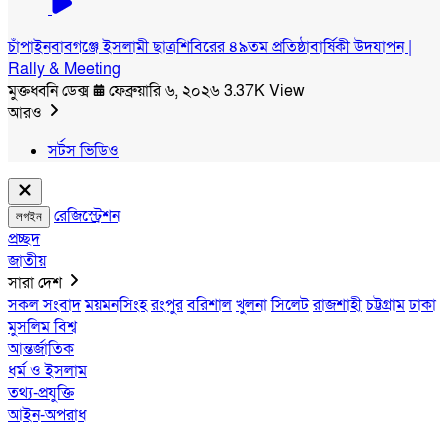
চাঁপাইনবাবগঞ্জে ইসলামী ছাত্রশিবিরের ৪৯তম প্রতিষ্ঠাবার্ষিকী উদযাপন |
Rally & Meeting
মুক্তধ্বনি ডেক্স
ফেব্রুয়ারি ৬, ২০২৬
3.37K View
আরও
সর্টস ভিডিও
রেজিস্ট্রেশন
লগইন
প্রচ্ছদ
জাতীয়
সারা দেশ
সকল সংবাদ
ময়মনসিংহ
রংপুর
বরিশাল
খুলনা
সিলেট
রাজশাহী
চট্টগ্রাম
ঢাকা
মুসলিম বিশ্ব
আন্তর্জাতিক
ধর্ম ও ইসলাম
তথ্য-প্রযুক্তি
আইন-অপরাধ