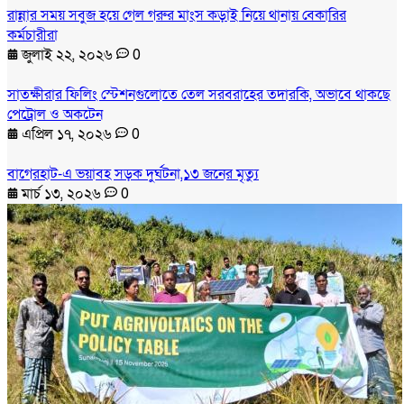
রান্নার সময় সবুজ হয়ে গেল গরুর মাংস কড়াই নিয়ে থানায় বেকারির
কর্মচারীরা
জুলাই ২২, ২০২৬
0
সাতক্ষীরার ফিলিং স্টেশনগুলোতে তেল সরবরাহের তদারকি, অভাবে থাকছে
পেট্রোল ও অকটেন
এপ্রিল ১৭, ২০২৬
0
বাগেরহাট-এ ভয়াবহ সড়ক দুর্ঘটনা,১৩ জনের মৃত্যু
মার্চ ১৩, ২০২৬
0