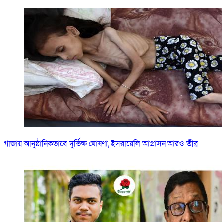
গাজায় আনুষ্ঠানিকভাবে দুর্ভিক্ষ ঘোষণা, ইসরায়েলি আগ্রাসন আরও তীব্র