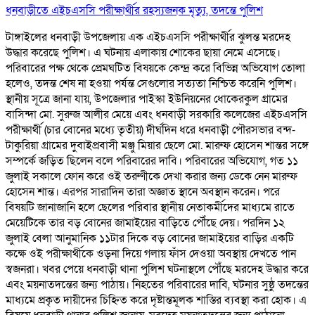
ধনবাড়ীতে এইচএসসি পরীক্ষার্থীর রহস্যজনক মৃত্যু, তদন্তে পুলিশ
টাঙ্গাইলের ধনবাড়ী উপজেলায় এক এইচএসসি পরীক্ষার্থীর ঝুলন্ত মরদেহ
উদ্ধার করেছে পুলিশ। এ ঘটনায় এলাকায় শোকের ছায়া নেমে এসেছে।
পরিবারের পক্ষ থেকে প্রেমঘটিত বিষয়কে কেন্দ্র করে বিভিন্ন অভিযোগ তোলা
হলেও, তদন্ত শেষ না হওয়া পর্যন্ত সেগুলোর সত্যতা নিশ্চিত করেনি পুলিশ।
স্থানীয় সূত্রে জানা যায়, উপজেলার পাইস্কা ইউনিয়নের ধোকেরকুল গ্রামের
বাসিন্দা মো. সুরুজ আলীর মেয়ে এবং ধনবাড়ী সরকারি কলেজের এইচএসসি
পরীক্ষার্থী (চার বোনের মধ্যে তৃতীয়) দীর্ঘদিন ধরে ধনবাড়ী পৌরসভার বন্দ-
টাকুরিয়া গ্রামের দুবাইপ্রবাসী মঞ্জু মিয়ার ছেলে মো. মারুফ হোসেন শান্তর সঙ্গে
সম্পর্কে জড়িত ছিলেন বলে পরিবারের দাবি। পরিবারের অভিযোগ, গত ১১
জুলাই সকালে ফোন করে ওই তরুণীকে দেখা করার জন্য ডেকে নেন মারুফ
হোসেন শান্ত। এরপর সারাদিন তারা অজ্ঞাত স্থানে অবস্থান করেন। পরে
বিষয়টি জানাজানি হলে ছেলের পরিবার স্থানীয় নেতাকর্মীদের মাধ্যমে রাতে
মেয়েটিকে তার বড় বোনের জামাইয়ের বাড়িতে পৌঁছে দেয়। পরদিন ১২
জুলাই বেলা আনুমানিক ১১টার দিকে বড় বোনের জামাইয়ের বাড়ির একটি
কক্ষে ওই পরীক্ষার্থীকে ওড়না দিয়ে গলায় ফাঁস দেওয়া অবস্থায় দেখতে পান
স্বজনরা। খবর পেয়ে ধনবাড়ী থানা পুলিশ ঘটনাস্থলে পৌঁছে মরদেহ উদ্ধার করে
এবং ময়নাতদন্তের জন্য পাঠায়। নিহতের পরিবারের দাবি, ঘটনার সুষ্ঠু তদন্তের
মাধ্যমে প্রকৃত দায়ীদের চিহ্নিত করে দৃষ্টান্তমূলক শাস্তির ব্যবস্থা করা হোক। এ