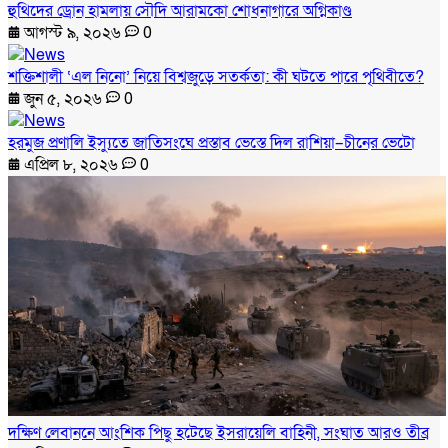
হুথিদের ড্রোন হামলায় সৌদি আরামকো শোধনাগারে অগ্নিকাণ্ড
আগস্ট ৯, ২০২৬
0
শক্তিশালী ‘এল নিনো’ নিয়ে বিশ্বজুড়ে সতর্কতা: কী ঘটতে পারে পৃথিবীতে?
জুন ৫, ২০২৬
0
হরমুজ প্রণালি ইস্যুতে জাতিসংঘে প্রস্তাব ভেস্তে দিল রাশিয়া–চীনের ভেটো
এপ্রিল ৮, ২০২৬
0
দক্ষিণ লেবাননে আংশিক পিছু হটেছে ইসরায়েলি বাহিনী, সংঘাত আরও তীব্র