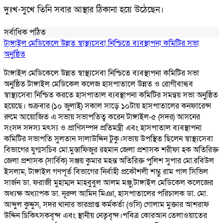
দুঃখ-সুখে তিনি সবার আস্থার ঠিকানা হয়ে উঠেছেন।
সর্বাধিক পঠিত
টাঙ্গাইল মেডিকেলে উন্নত স্বাস্থ্যসেবা নিশ্চিতে ব্যবস্থাপনা কমিটির সভা
অনুষ্ঠিত
টাঙ্গাইল মেডিকেলে উন্নত স্বাস্থ্যসেবা নিশ্চিতে ব্যবস্থাপনা কমিটির সভা
অনুষ্ঠিত টাঙ্গাইল মেডিকেল কলেজ হাসপাতালে উন্নত ও রোগীবান্ধব
স্বাস্থ্যসেবা নিশ্চিত করতে হাসপাতাল ব্যবস্থাপনা কমিটির সমন্বয় সভা অনুষ্ঠিত
হয়েছে। শুক্রবার (১০ জুলাই) সকাল সাড়ে ১০টায় হাসপাতালের কনফারেন্স
রুমে আয়োজিত এ সভায় সভাপতিত্ব করেন টাঙ্গাইল-৫ (সদর) আসনের
সংসদ সদস্য মৎস্য ও প্রাণিসম্পদ প্রতিমন্ত্রী এবং হাসপাতাল ব্যবস্থাপনা
কমিটির সভাপতি সুলতান সালাউদ্দিন টুকু।সভায় উপস্থিত ছিলেন স্বাস্থ্যসেবা
বিভাগের যুগ্মসচিব মো.মুস্তাফিজুর রহমান জেলা প্রশাসক শরীফা হক অতিরিক্ত
জেলা প্রশাসক (সার্বিক) সঞ্জয় কুমার মহন্ত অতিরিক্ত পুলিশ সুপার মো.রবিউল
ইসলাম, টাঙ্গাইল গণপূর্ত বিভাগের নির্বাহী প্রকৌশলী শম্ভু রাম পাল সিভিল
সার্জন ডা. ফরাজী মুহাম্মদ মাহবুবুল আলম মঞ্জু,টাঙ্গাইল মেডিকেল কলেজের
অধ্যক্ষ অধ্যাপক ডা. নূরুল আমিন মিঞা, হাসপাতালের পরিচালক ডা. মো.
আব্দুল কুদ্দুস, সদর থানার ভারপ্রাপ্ত কর্মকর্তা (ওসি) গোলাম মুক্তার আশরাফ
উদ্দিন চিকিৎসকবৃন্দ এবং স্থানীয় নেতৃবৃন্দ।পবিত্র কোরআন তেলাওয়াতের