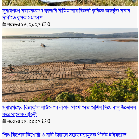
সুনামগঞ্জে নবায়নযোগ্য জ্বালানি নীতিমালায় বিজলী কৃষিকে অন্তর্ভুক্ত করার
দাবীতে কৃষক সমাবেশ
নভেম্বর ১৫, ২০২৫
0
সুনামগঞ্জের বিন্নাকুলি লাউরেগর রাস্তার পাশে সেভ মেশিন দিয়ে বালু উত্তোলন
করে মালেক বাহিনী
নভেম্বর ১৫, ২০২৫
0
শিশু কিশোর কিশোরী ও নারী উন্নয়নে সচেতনতামূলক শীর্ষক টাইফয়েড