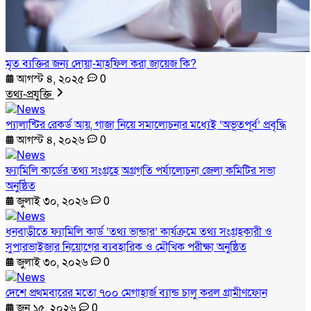
মৃত ব্যক্তির জন্য দোয়া-মাহফিল করা জায়েজ কি?
আগস্ট ৪, ২০২৫
0
তথ্য-প্রযুক্তি
প্যালান্টির রেকর্ড আয়, গাজা নিয়ে সমালোচনার মধ্যেই ‘অভূতপূর্ব’ প্রবৃদ্ধি
আগস্ট ৪, ২০২৬
0
ফ্যামিলি কার্ডের তথ্য সংগ্রহে অগ্রগতি পর্যালোচনা জেলা কমিটির সভা
অনুষ্ঠিত
জুলাই ৩০, ২০২৬
0
ধনবাড়ীতে ফ্যামিলি কার্ড ‘তথ্য ভান্ডার’ কার্যক্রমে তথ্য সংগ্রহকারী ও
সুপারভাইজার নিয়োগের ব্যবহারিক ও মৌখিক পরীক্ষা অনুষ্ঠিত
জুলাই ৩০, ২০২৬
0
দেশে প্রথমবারের মতো ৭০০ মেগাহার্জ ব্যান্ড চালু করল গ্রামীণফোন
জুন ১৫, ২০২৬
0