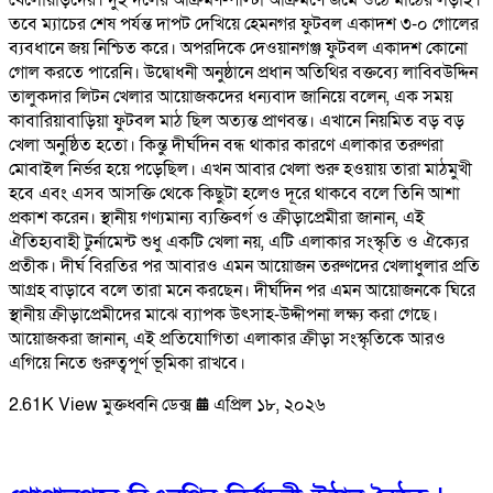
তবে ম্যাচের শেষ পর্যন্ত দাপট দেখিয়ে হেমনগর ফুটবল একাদশ ৩-০ গোলের
ব্যবধানে জয় নিশ্চিত করে। অপরদিকে দেওয়ানগঞ্জ ফুটবল একাদশ কোনো
গোল করতে পারেনি। উদ্বোধনী অনুষ্ঠানে প্রধান অতিথির বক্তব্যে লাবিবউদ্দিন
তালুকদার লিটন খেলার আয়োজকদের ধন্যবাদ জানিয়ে বলেন, এক সময়
কাবারিয়াবাড়িয়া ফুটবল মাঠ ছিল অত্যন্ত প্রাণবন্ত। এখানে নিয়মিত বড় বড়
খেলা অনুষ্ঠিত হতো। কিন্তু দীর্ঘদিন বন্ধ থাকার কারণে এলাকার তরুণরা
মোবাইল নির্ভর হয়ে পড়েছিল। এখন আবার খেলা শুরু হওয়ায় তারা মাঠমুখী
হবে এবং এসব আসক্তি থেকে কিছুটা হলেও দূরে থাকবে বলে তিনি আশা
প্রকাশ করেন। স্থানীয় গণ্যমান্য ব্যক্তিবর্গ ও ক্রীড়াপ্রেমীরা জানান, এই
ঐতিহ্যবাহী টুর্নামেন্ট শুধু একটি খেলা নয়, এটি এলাকার সংস্কৃতি ও ঐক্যের
প্রতীক। দীর্ঘ বিরতির পর আবারও এমন আয়োজন তরুণদের খেলাধুলার প্রতি
আগ্রহ বাড়াবে বলে তারা মনে করছেন। দীর্ঘদিন পর এমন আয়োজনকে ঘিরে
স্থানীয় ক্রীড়াপ্রেমীদের মাঝে ব্যাপক উৎসাহ-উদ্দীপনা লক্ষ্য করা গেছে।
আয়োজকরা জানান, এই প্রতিযোগিতা এলাকার ক্রীড়া সংস্কৃতিকে আরও
এগিয়ে নিতে গুরুত্বপূর্ণ ভূমিকা রাখবে।
2.61K View
মুক্তধ্বনি ডেক্স
এপ্রিল ১৮, ২০২৬