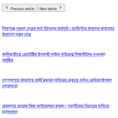
Previous article
Next article
শিবগঞ্জে পুরনো সেতুর কাঠ উঠানোর কর্মসূচি | ব্যারিস্টার কায়সার কামালের
উদ্যোগে নতুন সেতু
কালিহাতীতে প্রোটেক্টিভ ইসলামী লাইফ বৃত্তিপ্রাপ্ত শিক্ষার্থীদের সংবর্ধনা
অনুষ্ঠিত
গোপালপুরে জামায়াত প্রার্থী হুমায়ুন কবিরের নেতৃত্বে বর্ণাঢ্য মোটরসাইকেল
শোভাযাত্রা
হেমনগরে তারেক জিয়া ফাউন্ডেশনে হামলা | সন্ত্রাসীদের বিচারের দাবিতে
মানববন্ধন