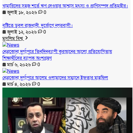
খামারিদের সহজ শর্তে ঋণ দেওয়ার আশ্বাস মৎস্য ও প্রাণিসম্পদ প্রতিমন্ত্রীর।
জুলাই ১৮, ২০২৬
0
বৃষ্টিতে ডুবল রাজধানী, দুর্ভোগে নগরবাসী।
জুলাই ১২, ২০২৬
0
মুসলিম বিশ্ব
নেত্রকোনা দুর্গাপুরে তিনদিনব্যাপী কুরআনের আলো প্রতিযোগিতায়
শিক্ষার্থীদের ব্যাপক অংশগ্রহণ
মার্চ ৬, ২০২৬
0
নেত্রকোনা দুর্গাপুরে আলেম ওলামাদের সম্মানে ইফতার মাহফিল
মার্চ ৪, ২০২৬
0