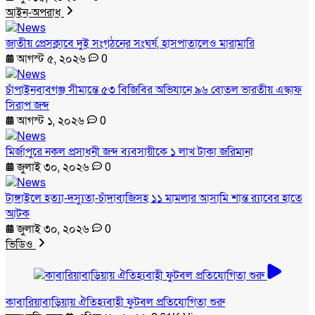
আইন-অপরাধ
জাতীয় প্রেসক্লাবে দুই সংগঠনের সংঘর্ষ, হাসপাতালেও মারামারি
আগস্ট ৫, ২০২৬
0
চাঁপাইনবাবগঞ্জ সীমান্তে ৫৩ বিজিবির অভিযানে ৯৬ বোতল ভারতীয় এস্কাফ
সিরাপ জব্দ
আগস্ট ১, ২০২৬
0
মির্জাপুরে নকল প্রসাধনী জব্দ ব্যবসায়ীকে ১ লাখ টাকা জরিমানা
জুলাই ৩০, ২০২৬
0
টাঙ্গাইলে হত্যা-দস্যুতা-চাঁদাবাজিসহ ১১ মামলার আসামি শান্ত র‍্যাবের হাতে
আটক
জুলাই ৩০, ২০২৬
0
ভিডিও
কাবারিয়াবাড়িয়ায় ঐতিহ্যবাহী ফুটবল প্রতিযোগিতা শুরু