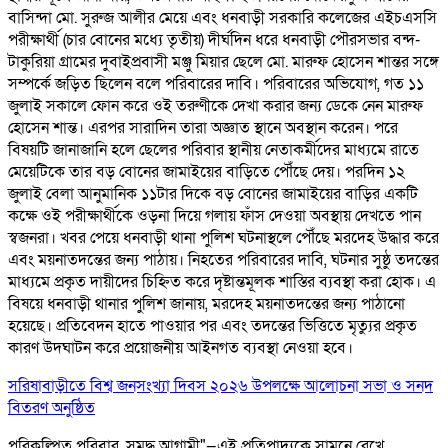
বাসিন্দা মো. সুরুজ আলীর মেয়ে এবং ধনবাড়ী সরকারি কলেজের এইচএসসি
পরীক্ষার্থী (চার বোনের মধ্যে তৃতীয়) দীর্ঘদিন ধরে ধনবাড়ী পৌরসভার বন্দ-
টাকুরিয়া গ্রামের দুবাইপ্রবাসী মঞ্জু মিয়ার ছেলে মো. মারুফ হোসেন শান্তর সঙ্গে
সম্পর্কে জড়িত ছিলেন বলে পরিবারের দাবি। পরিবারের অভিযোগ, গত ১১
জুলাই সকালে ফোন করে ওই তরুণীকে দেখা করার জন্য ডেকে নেন মারুফ
হোসেন শান্ত। এরপর সারাদিন তারা অজ্ঞাত স্থানে অবস্থান করেন। পরে
বিষয়টি জানাজানি হলে ছেলের পরিবার স্থানীয় নেতাকর্মীদের মাধ্যমে রাতে
মেয়েটিকে তার বড় বোনের জামাইয়ের বাড়িতে পৌঁছে দেয়। পরদিন ১২
জুলাই বেলা আনুমানিক ১১টার দিকে বড় বোনের জামাইয়ের বাড়ির একটি
কক্ষে ওই পরীক্ষার্থীকে ওড়না দিয়ে গলায় ফাঁস দেওয়া অবস্থায় দেখতে পান
স্বজনরা। খবর পেয়ে ধনবাড়ী থানা পুলিশ ঘটনাস্থলে পৌঁছে মরদেহ উদ্ধার করে
এবং ময়নাতদন্তের জন্য পাঠায়। নিহতের পরিবারের দাবি, ঘটনার সুষ্ঠু তদন্তের
মাধ্যমে প্রকৃত দায়ীদের চিহ্নিত করে দৃষ্টান্তমূলক শাস্তির ব্যবস্থা করা হোক। এ
বিষয়ে ধনবাড়ী থানার পুলিশ জানায়, মরদেহ ময়নাতদন্তের জন্য পাঠানো
হয়েছে। প্রতিবেদন হাতে পাওয়ার পর এবং তদন্তের ভিত্তিতে মৃত্যুর প্রকৃত
কারণ উদঘাটন করে প্রয়োজনীয় আইনগত ব্যবস্থা নেওয়া হবে।
সরিষাবাড়ীতে বিশ্ব জনসংখ্যা দিবস ২০২৬ উপলক্ষে আলোচনা সভা ও সনদ
বিতরণ অনুষ্ঠিত
পরিকল্পিত পরিবার, সমৃদ্ধ আগামী"—এই প্রতিপাদ্যকে সামনে রেখে