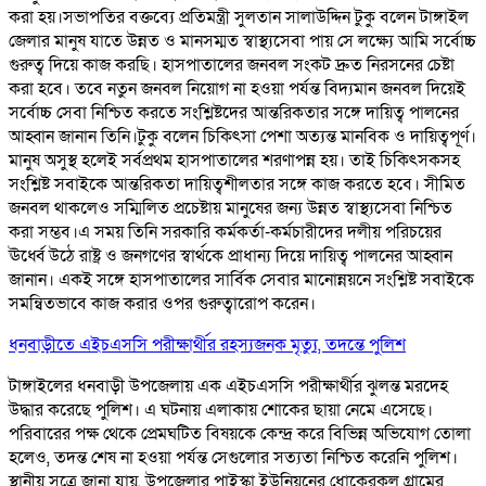
করা হয়।সভাপতির বক্তব্যে প্রতিমন্ত্রী সুলতান সালাউদ্দিন টুকু বলেন টাঙ্গাইল
জেলার মানুষ যাতে উন্নত ও মানসম্মত স্বাস্থ্যসেবা পায় সে লক্ষ্যে আমি সর্বোচ্চ
গুরুত্ব দিয়ে কাজ করছি। হাসপাতালের জনবল সংকট দ্রুত নিরসনের চেষ্টা
করা হবে। তবে নতুন জনবল নিয়োগ না হওয়া পর্যন্ত বিদ্যমান জনবল দিয়েই
সর্বোচ্চ সেবা নিশ্চিত করতে সংশ্লিষ্টদের আন্তরিকতার সঙ্গে দায়িত্ব পালনের
আহ্বান জানান তিনি।টুকু বলেন চিকিৎসা পেশা অত্যন্ত মানবিক ও দায়িত্বপূর্ণ।
মানুষ অসুস্থ হলেই সর্বপ্রথম হাসপাতালের শরণাপন্ন হয়। তাই চিকিৎসকসহ
সংশ্লিষ্ট সবাইকে আন্তরিকতা দায়িত্বশীলতার সঙ্গে কাজ করতে হবে। সীমিত
জনবল থাকলেও সম্মিলিত প্রচেষ্টায় মানুষের জন্য উন্নত স্বাস্থ্যসেবা নিশ্চিত
করা সম্ভব।এ সময় তিনি সরকারি কর্মকর্তা-কর্মচারীদের দলীয় পরিচয়ের
ঊর্ধ্বে উঠে রাষ্ট্র ও জনগণের স্বার্থকে প্রাধান্য দিয়ে দায়িত্ব পালনের আহ্বান
জানান। একই সঙ্গে হাসপাতালের সার্বিক সেবার মানোন্নয়নে সংশ্লিষ্ট সবাইকে
সমন্বিতভাবে কাজ করার ওপর গুরুত্বারোপ করেন।
ধনবাড়ীতে এইচএসসি পরীক্ষার্থীর রহস্যজনক মৃত্যু, তদন্তে পুলিশ
টাঙ্গাইলের ধনবাড়ী উপজেলায় এক এইচএসসি পরীক্ষার্থীর ঝুলন্ত মরদেহ
উদ্ধার করেছে পুলিশ। এ ঘটনায় এলাকায় শোকের ছায়া নেমে এসেছে।
পরিবারের পক্ষ থেকে প্রেমঘটিত বিষয়কে কেন্দ্র করে বিভিন্ন অভিযোগ তোলা
হলেও, তদন্ত শেষ না হওয়া পর্যন্ত সেগুলোর সত্যতা নিশ্চিত করেনি পুলিশ।
স্থানীয় সূত্রে জানা যায়, উপজেলার পাইস্কা ইউনিয়নের ধোকেরকুল গ্রামের