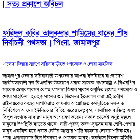
| সত্য প্রকাশে অবিচল
ফরিদুল কবির তালুকদার শামিমের ধানের শীষ
নির্বাচনী পথসভা | পিংনা, জামালপুর
খালেদা জিয়ার স্মরণে সরিষাবাড়ীতে গণভোজ ও দোয়া মাহফিল
জামালপুর জেলার সরিষাবাড়ী উপজেলার আওনা ইউনিয়নে বাংলাদেশ
জাতীয়তাবাদী দল বিএনপির উদ্যোগে প্রয়াত সাবেক প্রধানমন্ত্রী ও বিএনপির
সাবেক চেয়ারপারসন বেগম খালেদা জিয়ার স্মরণে অনুষ্ঠিত হয়েছে গণভোজ ও
দোয়া মাহফিল। ২০২৫ সালের ৩০ ডিসেম্বর ইন্তেকাল করা এই প্রবীণ
রাষ্ট্রনায়কের রুহের মাগফিরাত কামনায় আয়োজিত কর্মসূচিতে দল-মত
নির্বিশেষে আওনা ইউনিয়নের বিভিন্ন স্তরের নেতৃবৃন্দ, সামাজিক ব্যক্তিত্ব এবং
বিপুল সংখ্যক সাধারণ মানুষ অংশগ্রহণ করেন। সকাল থেকেই অনুষ্ঠানস্থলে
মানুষের উপস্থিতি বাড়তে থাকে। নারী-পুরুষ, তরুণ-বৃদ্ধসহ নানা শ্রেণি-পেশার
মানুষ একত্রিত হয়ে প্রয়াত নেত্রীর আত্মার শান্তি কামনায় দোয়ায় শরিক হন।
পুরো এলাকাজুড়ে ছিল নীরবতা ও শোকের আবহ। অনুষ্ঠানে বিশেষ অতিথি