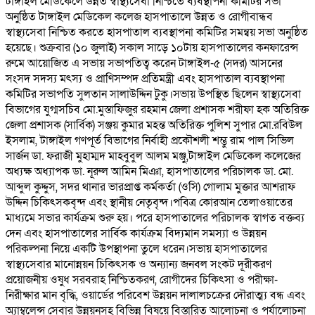
টাঙ্গাইল মেডিকেলে উন্নত স্বাস্থ্যসেবা নিশ্চিতে ব্যবস্থাপনা কমিটির সভা
অনুষ্ঠিত টাঙ্গাইল মেডিকেল কলেজ হাসপাতালে উন্নত ও রোগীবান্ধব
স্বাস্থ্যসেবা নিশ্চিত করতে হাসপাতাল ব্যবস্থাপনা কমিটির সমন্বয় সভা অনুষ্ঠিত
হয়েছে। শুক্রবার (১০ জুলাই) সকাল সাড়ে ১০টায় হাসপাতালের কনফারেন্স
রুমে আয়োজিত এ সভায় সভাপতিত্ব করেন টাঙ্গাইল-৫ (সদর) আসনের
সংসদ সদস্য মৎস্য ও প্রাণিসম্পদ প্রতিমন্ত্রী এবং হাসপাতাল ব্যবস্থাপনা
কমিটির সভাপতি সুলতান সালাউদ্দিন টুকু।সভায় উপস্থিত ছিলেন স্বাস্থ্যসেবা
বিভাগের যুগ্মসচিব মো.মুস্তাফিজুর রহমান জেলা প্রশাসক শরীফা হক অতিরিক্ত
জেলা প্রশাসক (সার্বিক) সঞ্জয় কুমার মহন্ত অতিরিক্ত পুলিশ সুপার মো.রবিউল
ইসলাম, টাঙ্গাইল গণপূর্ত বিভাগের নির্বাহী প্রকৌশলী শম্ভু রাম পাল সিভিল
সার্জন ডা. ফরাজী মুহাম্মদ মাহবুবুল আলম মঞ্জু,টাঙ্গাইল মেডিকেল কলেজের
অধ্যক্ষ অধ্যাপক ডা. নূরুল আমিন মিঞা, হাসপাতালের পরিচালক ডা. মো.
আব্দুল কুদ্দুস, সদর থানার ভারপ্রাপ্ত কর্মকর্তা (ওসি) গোলাম মুক্তার আশরাফ
উদ্দিন চিকিৎসকবৃন্দ এবং স্থানীয় নেতৃবৃন্দ।পবিত্র কোরআন তেলাওয়াতের
মাধ্যমে সভার কার্যক্রম শুরু হয়। পরে হাসপাতালের পরিচালক স্বাগত বক্তব্য
দেন এবং হাসপাতালের সার্বিক কার্যক্রম বিদ্যমান সমস্যা ও উন্নয়ন
পরিকল্পনা নিয়ে একটি উপস্থাপনা তুলে ধরেন।সভায় হাসপাতালের
স্বাস্থ্যসেবার মানোন্নয়ন চিকিৎসক ও অন্যান্য জনবল সংকট দূরীকরণ
প্রয়োজনীয় ওষুধ সরবরাহ নিশ্চিতকরণ, রোগীদের চিকিৎসা ও পরীক্ষা-
নিরীক্ষার মান বৃদ্ধি, ওয়ার্ডের পরিবেশ উন্নয়ন দালালচক্রের দৌরাত্ম্য বন্ধ এবং
অ্যাম্বুলেন্স সেবার উন্নয়নসহ বিভিন্ন বিষয়ে বিস্তারিত আলোচনা ও পর্যালোচনা