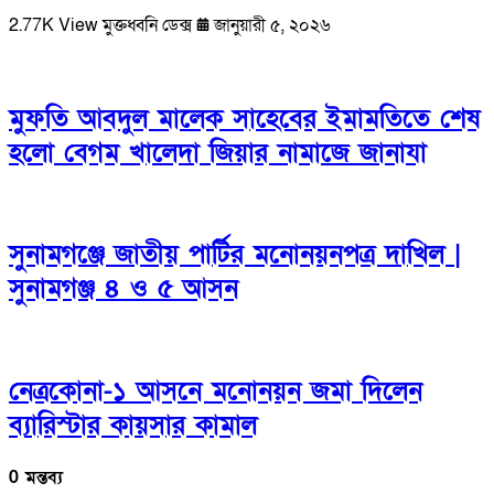
2.77K View
মুক্তধ্বনি ডেক্স
জানুয়ারী ৫, ২০২৬
মুফতি আবদুল মালেক সাহেবের ইমামতিতে শেষ
হলো বেগম খালেদা জিয়ার নামাজে জানাযা
সুনামগঞ্জে জাতীয় পার্টির মনোনয়নপত্র দাখিল |
সুনামগঞ্জ ৪ ও ৫ আসন
নেত্রকোনা-১ আসনে মনোনয়ন জমা দিলেন
ব্যারিস্টার কায়সার কামাল
0 মন্তব্য