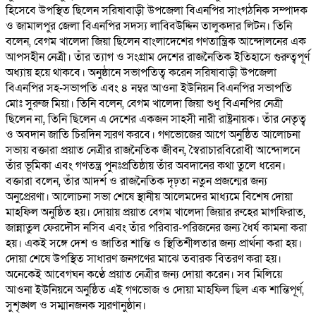
হিসেবে উপস্থিত ছিলেন সরিষাবাড়ী উপজেলা বিএনপির সাংগঠনিক সম্পাদক
ও জামালপুর জেলা বিএনপির সদস্য লাবিবউদ্দিন তালুকদার লিটন। তিনি
বলেন, বেগম খালেদা জিয়া ছিলেন বাংলাদেশের গণতান্ত্রিক আন্দোলনের এক
আপসহীন নেত্রী। তাঁর ত্যাগ ও সংগ্রাম দেশের রাজনৈতিক ইতিহাসে গুরুত্বপূর্ণ
অধ্যায় হয়ে থাকবে। অনুষ্ঠানে সভাপতিত্ব করেন সরিষাবাড়ী উপজেলা
বিএনপির সহ-সভাপতি এবং ৪ নম্বর আওনা ইউনিয়ন বিএনপির সভাপতি
মোঃ সুরুজ মিয়া। তিনি বলেন, বেগম খালেদা জিয়া শুধু বিএনপির নেত্রী
ছিলেন না, তিনি ছিলেন এ দেশের একজন সাহসী নারী রাষ্ট্রনায়ক। তাঁর নেতৃত্ব
ও অবদান জাতি চিরদিন স্মরণ করবে। গণভোজের আগে অনুষ্ঠিত আলোচনা
সভায় বক্তারা প্রয়াত নেত্রীর রাজনৈতিক জীবন, স্বৈরাচারবিরোধী আন্দোলনে
তাঁর ভূমিকা এবং গণতন্ত্র পুনঃপ্রতিষ্ঠায় তাঁর অবদানের কথা তুলে ধরেন।
বক্তারা বলেন, তাঁর আদর্শ ও রাজনৈতিক দৃঢ়তা নতুন প্রজন্মের জন্য
অনুপ্রেরণা। আলোচনা সভা শেষে স্থানীয় আলেমদের মাধ্যমে বিশেষ দোয়া
মাহফিল অনুষ্ঠিত হয়। দোয়ায় প্রয়াত বেগম খালেদা জিয়ার রুহের মাগফিরাত,
জান্নাতুল ফেরদৌস নসিব এবং তাঁর পরিবার-পরিজনের জন্য ধৈর্য কামনা করা
হয়। একই সঙ্গে দেশ ও জাতির শান্তি ও স্থিতিশীলতার জন্য প্রার্থনা করা হয়।
দোয়া শেষে উপস্থিত সাধারণ জনগণের মাঝে তবারক বিতরণ করা হয়।
অনেকেই আবেগঘন কণ্ঠে প্রয়াত নেত্রীর জন্য দোয়া করেন। সব মিলিয়ে
আওনা ইউনিয়নে অনুষ্ঠিত এই গণভোজ ও দোয়া মাহফিল ছিল এক শান্তিপূর্ণ,
সুশৃঙ্খল ও সম্মানজনক স্মরণানুষ্ঠান।