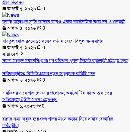
শ্রদ্ধা নিবেদন
আগস্ট ৫, ২০২৬
0
জুলাই অভ্যুত্থান স্মৃতি জাদুঘর কারও একক রাজনৈতিক ভাষ্য নয়: প্রধানমন্ত্রী
আগস্ট ৫, ২০২৬
0
বায়তুল মোকাররমে ১১ দলের গণসমাবেশে বিপুল জনসমাগম
আগস্ট ৫, ২০২৬
0
সারা দেশ
সকল সংবাদ
ময়মনসিংহ
রংপুর
বরিশাল
খুলনা
সিলেট
রাজশাহী
চট্টগ্রাম
ঢাকা
সরিষাবাড়ীতে বিসিডিএসের নতুন আহ্বায়ক কমিটি গঠন
আগস্ট ৬, ২০২৬
0
এনজিওর নামে গরু দেওয়ার প্রলোভন, অর্ধকোটি টাকা আত্মসাতের
অভিযোগে ইউপি সদস্য গ্রেফতার
আগস্ট ১, ২০২৬
0
রান্নার সময় সবুজ হয়ে গেল গরুর মাংস কড়াই নিয়ে থানায় বেকারির
কর্মচারীরা
জুলাই ২২, ২০২৬
0