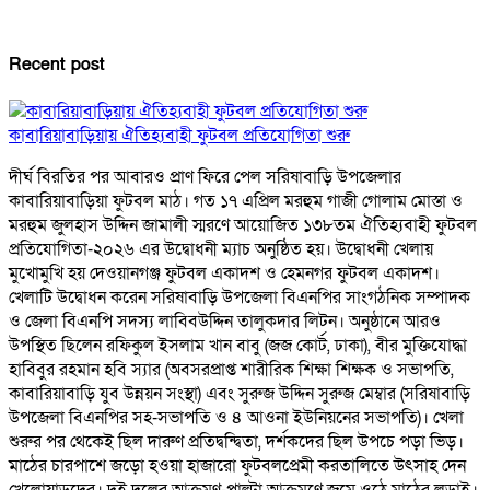
Recent post
কাবারিয়াবাড়িয়ায় ঐতিহ্যবাহী ফুটবল প্রতিযোগিতা শুরু
দীর্ঘ বিরতির পর আবারও প্রাণ ফিরে পেল সরিষাবাড়ি উপজেলার
কাবারিয়াবাড়িয়া ফুটবল মাঠ। গত ১৭ এপ্রিল মরহুম গাজী গোলাম মোস্তা ও
মরহুম জুলহাস উদ্দিন জামালী স্মরণে আয়োজিত ১৩৮তম ঐতিহ্যবাহী ফুটবল
প্রতিযোগিতা-২০২৬ এর উদ্বোধনী ম্যাচ অনুষ্ঠিত হয়। উদ্বোধনী খেলায়
মুখোমুখি হয় দেওয়ানগঞ্জ ফুটবল একাদশ ও হেমনগর ফুটবল একাদশ।
খেলাটি উদ্বোধন করেন সরিষাবাড়ি উপজেলা বিএনপির সাংগঠনিক সম্পাদক
ও জেলা বিএনপি সদস্য লাবিবউদ্দিন তালুকদার লিটন। অনুষ্ঠানে আরও
উপস্থিত ছিলেন রফিকুল ইসলাম খান বাবু (জজ কোর্ট, ঢাকা), বীর মুক্তিযোদ্ধা
হাবিবুর রহমান হবি স্যার (অবসরপ্রাপ্ত শারীরিক শিক্ষা শিক্ষক ও সভাপতি,
কাবারিয়াবাড়ি যুব উন্নয়ন সংস্থা) এবং সুরুজ উদ্দিন সুরুজ মেম্বার (সরিষাবাড়ি
উপজেলা বিএনপির সহ-সভাপতি ও ৪ আওনা ইউনিয়নের সভাপতি)। খেলা
শুরুর পর থেকেই ছিল দারুণ প্রতিদ্বন্দ্বিতা, দর্শকদের ছিল উপচে পড়া ভিড়।
মাঠের চারপাশে জড়ো হওয়া হাজারো ফুটবলপ্রেমী করতালিতে উৎসাহ দেন
খেলোয়াড়দের। দুই দলের আক্রমণ-পাল্টা আক্রমণে জমে ওঠে মাঠের লড়াই।