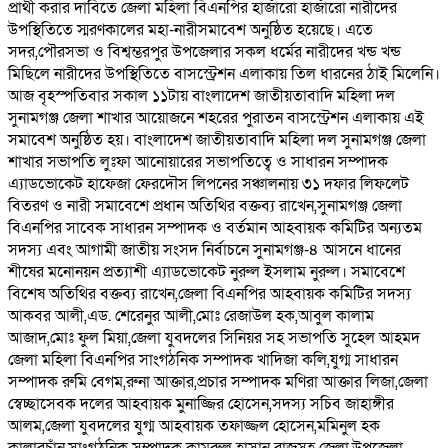
প্রার্থী করার দাবিতে জেলা মহিলা বিএনপির হাজাঁরো হাজাঁরো নারীদের
উপস্থিতিতে স্মরণকালের মহা-নারীসমাবেশ অনুষ্ঠিত হয়েছে। এতে
সদর,পৌরসভা ও বিশ্বম্ভরপুর উপজেলার সকল ধর্মের নারীদের খন্ড খন্ড
মিছিলে নারীদের উপস্থিতিতে বাসস্ট্রেশন এলাকায় তিল ধারনের ঠাই মিলেনি।
আজ বৃহস্পতিবার সকাল ১১টায় বাংলাদেশ জাতীয়তাবাদি মহিলা দল
সুনামগঞ্জ জেলা শাখার আয়োজনে শহরের পুরাতন বাসস্ট্রেশন এলাকায় এই
সমাবেশ অনুষ্ঠিত হয়। বাংলাদেশ জাতীয়তাবাদি মহিলা দল সুনামগঞ্জ জেলা
শাখার সভাপতি লুঃফা আনোয়ারের সভাপতিত্বে ও সাধারন সম্পাদক
এ্যাডভোকেট হাফেজা ফেরদৌস লিপনের সঞ্চালনায় ৩১ দফার লিফলেট
বিতরণ ও নারী সমাবেশে প্রধান অতিথির বক্তব্য রাখেন,সুনামগঞ্জ জেলা
বিএনপির সাবেক সাধারন সম্পাদক ও বর্তমান আহবায়ক কমিটির অন্যতম
সদস্য এবং আগামী জাতীয় সংসদ নির্বাচনে সুনামগঞ্জ-৪ আসনে ধানের
শীষের মনোনয়ন প্রত্যাশী এ্যাডভোকেট নুরুল ইসলাম নুরুল। সমাবেশে
বিশেষ অতিথির বক্তব্য রাখেন,জেলা বিএনপির আহবায়ক কমিটির সদস্য
আকবর আলী,এড. শেরেনুর আলী,মোঃ রেজাউল হক,আবুল কালাম
আজাদ,মোঃ ফুল মিয়া,জেলা যুবদলের সিনিয়র সহ সভাপতি সুহেল আহমদ
জেলা মহিলা বিএনপির সাংগঠনিক সম্পাদক খাদিজা কলি,যুগ্ম সাধারন
সম্পাদক রুমি বেগম,রুনা আক্তার,প্রচার সম্পাদক মণিরা আক্তার লিজা,জেলা
স্বেচ্ছাসেবক দলের আহবায়ক মুনাজ্জির হোসেন,সদস্য সচিব জাহাঙ্গীর
আলম,জেলা যুবদলের যুগ্ম আহবায়ক তফাজ্জল হোসেন,মমিনুল হক