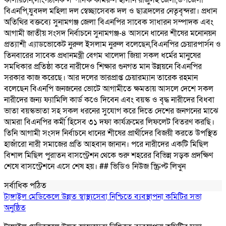
কালারচাঁন,সাংগঠনিক সম্পাদক কামরুল হাসান রাজুসহ জেলা,উপজেলা
বিএনপি,যুবদল মহিলা দল স্বেচ্ছাসেবক দল ও ছাত্রদলের নেতৃবৃন্দরা। প্রধান
অতিথির বক্তব্যে সুনামগঞ্জ জেলা বিএনপির সাবেক সাধারন সম্পাদক এবং
আগামী জাতীয় সংসদ নির্বাচনে সুনামগঞ্জ-৪ আসনে ধানের শীষের মনোনয়ন
প্রত্যাশী এ্যাডভোকেট নুরুল ইসলাম নুরুল বলেছেন,বিএনপির চেয়ারপার্সন ও
তিনবারের সাবেক প্রধানমন্ত্রী বেগম খালেদা জিয়া সকল ধর্মের মানুষের
সমধিকার প্রতিষ্ঠা করে নারীদেও শিক্ষার গুনগত মান উন্নয়নে বিএনপির
সরকার কাজ করেছে। আর দলের ভারপ্রাপ্ত চেয়ারম্যান তারেক রহমান
বলেছেন বিএনপি জনজনের ভোটে আগামীতে ক্ষমতায় আসলে দেশে সকল
নারীদের জন্য ফ্যামিলি কার্ড কওে দিবেন এবং বয়স্ক ও বৃদ্ধ নারীদের বিধবা
ভাতা বয়স্কভাতা সহ সকল ধরনের সুযোগ করে দিতে দেশের জনগনের মাঝে
আমরা বিএনপির কর্মী হিসেব ৩১ দফা কার্যক্রমের লিফলেট বিতরণ করছি।
তিনি আগামী সংসদ নির্বাচনে ধানের শীষের প্রার্থীদের বিজয়ী করতে উপস্থিত
হাজাঁরো নারী সমাজের প্রতি আহবান জানান। পরে নারীদের একটি মিছিল
বিশাল মিছিল পুরাতন বাসস্ট্রেশন থেকে শুরু শহরের বিভিন্ন সড়ক প্রদক্ষিণ
শেষে বাসস্ট্রেশনে এসে শেষ হয়। ## ভিডিও নিউজ স্ক্রিপ্ট লিখুন
সর্বাধিক পঠিত
টাঙ্গাইল মেডিকেলে উন্নত স্বাস্থ্যসেবা নিশ্চিতে ব্যবস্থাপনা কমিটির সভা
অনুষ্ঠিত