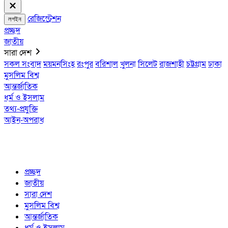
রেজিস্ট্রেশন
লগইন
প্রচ্ছদ
জাতীয়
সারা দেশ
সকল সংবাদ
ময়মনসিংহ
রংপুর
বরিশাল
খুলনা
সিলেট
রাজশাহী
চট্টগ্রাম
ঢাকা
মুসলিম বিশ্ব
আন্তর্জাতিক
ধর্ম ও ইসলাম
তথ্য-প্রযুক্তি
আইন-অপরাধ
প্রচ্ছদ
জাতীয়
সারা দেশ
মুসলিম বিশ্ব
আন্তর্জাতিক
ধর্ম ও ইসলাম