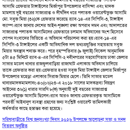
সাভারে র‌্যাবের অভিযানে মাদক মামলায় ২ বছরের সাজাপ্রাপ্ত পলাতক
আসামি গ্রেফতার টাঙ্গাইলের মির্জাপুর উপজেলার বাসিন্দা এবং মাদক
মামলায় দুই বছরের সাজাপ্রাপ্ত ও দীর্ঘদিন ধরে পলাতক ওয়ারেন্টভুক্ত আসামি
মো. সবুজ মিয়া (৩২)কে গ্রেফতার করেছে র‌্যাব-১৪-এর সিপিসি-৩, টাঙ্গাইল
ক্যাম্প।র‌্যাব জানায় দেশের আইন-শৃঙ্খলা রক্ষা অপরাধ দমন এবং আদালতের
সাজাপ্রাপ্ত পলাতক আসামিদের গ্রেফতারে চলমান অভিযানের অংশ হিসেবে
গোপন সংবাদের ভিত্তিতে এ অভিযান পরিচালনা করা হয়।র‌্যাব-১৪-এর
সিপিসি-৩ টাঙ্গাইলের একটি আভিযানিক দল তথ্যপ্রযুক্তির সহায়তায় সবুজ
মিয়ার অবস্থান শনাক্ত করে। পরে বৃহস্পতিবার (৯ জুলাই) বিকেল আনুমানিক
৫টা ৪৫ মিনিটে র‌্যাব-৪-এর সিপিসি-২ নবীনগরের সহযোগিতায় ঢাকা জেলার
সাভার মডেল থানার রাজফুলবাড়িয়া রাজাঘাট এলাকায় অভিযান চালিয়ে
তাকে গ্রেফতার করা হয়।গ্রেফতার হওয়া সবুজ মিয়া টাঙ্গাইল জেলার মির্জাপুর
উপজেলার মহেড়া এলাকার সিরাজ মিয়ার ছেলে। তিনি সাভার মডেল
থানারমাদকমামলানং-৪০(০৬)২৩-এ ২০১৮ সালের মাদকদ্রব্য নিয়ন্ত্রণ
আইনের ৩৬(১) ধারার সারণি ৮(ক) অনুযায়ী দুই বছরের সাজাপ্রাপ্ত
ওয়ারেন্টভুক্ত আসামি ছিলেন।র‌্যাব আরও জানায় গ্রেফতারকৃত আসামিকে
পরবর্তী আইনানুগ ব্যবস্থা গ্রহণের জন্য সংশ্লিষ্ট ওয়ারেন্ট তামিলকারী
কর্মকর্তার কাছে হস্তান্তর করা হয়েছে।
সরিষাবাড়ীতে বিশ্ব জনসংখ্যা দিবস ২০২৬ উপলক্ষে আলোচনা সভা ও সনদ
বিতরণ অনুষ্ঠিত