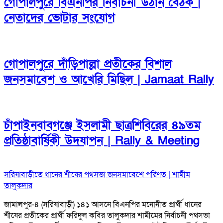
গোপালপুরে বিএনপির নির্বাচনী উঠান বৈঠক |
নেতাদের ভোটার সংযোগ
গোপালপুরে দাঁড়িপাল্লা প্রতীকের বিশাল
জনসমাবেশ ও আখেরি মিছিল | Jamaat Rally
চাঁপাইনবাবগঞ্জে ইসলামী ছাত্রশিবিরের ৪৯তম
প্রতিষ্ঠাবার্ষিকী উদযাপন | Rally & Meeting
সরিষাবাড়ীতে ধানের শীষের পথসভা জনসমাবেশে পরিণত | শামীম
তালুকদার
জামালপুর-৪ (সরিষাবাড়ী) ১৪১ আসনে বিএনপির মনোনীত প্রার্থী ধানের
শীষের প্রতীকের প্রার্থী ফরিদুল কবির তালুকদার শামীমের নির্বাচনী পথসভা