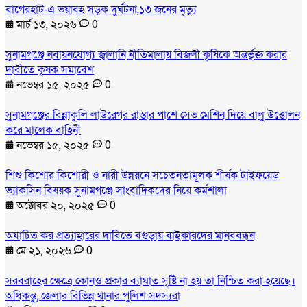
বাগেরহাট-এ ভয়াবহ সড়ক দুর্ঘটনা,১৩ জনের মৃত্যু
মার্চ ১৩, ২০২৬
0
সুনামগঞ্জে নবায়নযোগ্য জ্বালানি নীতিমালায় বিজলী কৃষিকে অন্তর্ভুক্ত করার
দাবীতে কৃষক সমাবেশ
নভেম্বর ১৫, ২০২৫
0
সুনামগঞ্জের বিন্নাকুলি লাউরেগর রাস্তার পাশে সেভ মেশিন দিয়ে বালু উত্তোলন
করে মালেক বাহিনী
নভেম্বর ১৫, ২০২৫
0
শিশু কিশোর কিশোরী ও নারী উন্নয়নে সচেতনতামূলক শীর্ষক টাইফয়েড
ভ্যাকসিন বিষয়ক সুনামগঞ্জে সাংবাদিকদের নিয়ে কর্মশালা
অক্টোবর ২০, ২০২৫
0
অযাচিত কর প্রত্যাহারের দাবিতে বগুড়ায় বাইকারদের মানববন্ধন
মে ২১, ২০২৬
0
সরবরাহের ক্ষেত্রে কোনও প্রকার ব্যাঘাত সৃষ্টি না হয় তা নিশ্চিত করা হয়েছে।
অধিকন্তু, জেলার বিভিন্ন থানার পুলিশ সদস্যরা