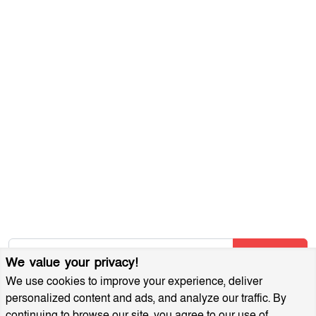
যোগাযোগ করুন
ব্যবহারের শর্তাবলী
গোপনীয়তা নীতি
আমাদের সম্পর্কে
আর্কাইভ
বিজ্ঞাপন প্যাকেজ
আমাদের নিউজলেটার জন্য সাইন আপ করুন
আমাদের নতুন নিবন্ধগুলি তাৎক্ষণিকভাবে পেতে আমাদের নিউজলেটারে
সাবস্ক্রাইব করুন!
Subscribe
We value your privacy!
We use cookies to improve your experience, deliver
personalized content and ads, and analyze our traffic. By
continuing to browse our site, you agree to our use of