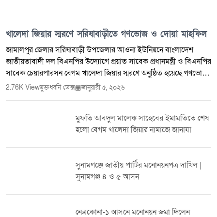
খালেদা জিয়ার স্মরণে সরিষাবাড়ীতে গণভোজ ও দোয়া মাহফিল
জামালপুর জেলার সরিষাবাড়ী উপজেলার আওনা ইউনিয়নে বাংলাদেশ
জাতীয়তাবাদী দল বিএনপির উদ্যোগে প্রয়াত সাবেক প্রধানমন্ত্রী ও বিএনপির
সাবেক চেয়ারপারসন বেগম খালেদা জিয়ার স্মরণে অনুষ্ঠিত হয়েছে গণভোজ
ও দোয়া মাহফিল। ২০২৫ সালের ৩০ ডিসেম্বর ইন্তেকাল করা এই প্রবীণ
2.76K View
মুক্তধ্বনি ডেক্স
জানুয়ারী ৫, ২০২৬
রাষ্ট্রনায়কের রুহের মাগফিরাত কামনায় আয়োজিত কর্মসূচিতে দল-মত
নির্বিশেষে আওনা ইউনিয়নের বিভিন্ন স্তরের নেতৃবৃন্দ, সামাজিক ব্যক্তিত্ব এবং
মুফতি আবদুল মালেক সাহেবের ইমামতিতে শেষ
বিপুল সংখ্যক সাধারণ মানুষ অংশগ্রহণ করেন। সকাল থেকেই অনুষ্ঠানস্থলে
হলো বেগম খালেদা জিয়ার নামাজে জানাযা
মানুষের উপস্থিতি বাড়তে থাকে। নারী-পুরুষ, তরুণ-বৃদ্ধসহ নানা শ্রেণি-পেশার
মানুষ একত্রিত হয়ে প্রয়াত নেত্রীর আত্মার শান্তি কামনায় দোয়ায় শরিক হন।
পুরো এলাকাজুড়ে ছিল নীরবতা ও শোকের আবহ। অনুষ্ঠানে বিশেষ অতিথি
সুনামগঞ্জে জাতীয় পার্টির মনোনয়নপত্র দাখিল |
হিসেবে উপস্থিত ছিলেন সরিষাবাড়ী উপজেলা বিএনপির সাংগঠনিক
সুনামগঞ্জ ৪ ও ৫ আসন
সম্পাদক ও জামালপুর জেলা বিএনপির সদস্য লাবিবউদ্দিন তালুকদার
লিটন। তিনি বলেন, বেগম খালেদা জিয়া ছিলেন বাংলাদেশের গণতান্ত্রিক
আন্দোলনের এক আপসহীন নেত্রী। তাঁর ত্যাগ ও সংগ্রাম দেশের রাজনৈতিক
নেত্রকোনা-১ আসনে মনোনয়ন জমা দিলেন
ইতিহাসে গুরুত্বপূর্ণ অধ্যায় হয়ে থাকবে। অনুষ্ঠানে সভাপতিত্ব করেন