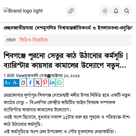
প্রচ্ছদ
জাতীয়
সারা দেশ
মুসলিম বিশ্ব
আন্তর্জাতিক
ধর্ম ও ইসলাম
তথ্য-প্রযুক্তি
আ
প্রচ্ছদ
ভিডিও বিস্তারিত
শিবগঞ্জে পুরনো সেতুর কাঠ উঠানোর কর্মসূচি |
ব্যারিস্টার কায়সার কামালের উদ্যোগে নতুন
সেতু
1.93K View
মুক্তধ্বনি ডেক্স
অক্টোবর ১৬, ২০২৫
A
+
A
-
নেত্রকোণার দুর্গাপুর-শিবগঞ্জ সোমেশ্বরী নদীর উপর নির্মিত হবে একটি নতুন
কাঠের সেতু — বিএনপির কেন্দ্রীয় কমিটির আইন বিষয়ক সম্পাদক
ব্যারিস্টার কায়সার কামালের উদ্যোগে।
এরই অংশ হিসেবে, বুধবার সকাল ১১টায় শুরু হয় পুরনো ও পরিত্যক্ত বাঁশ-
কাঠ উঠানোর কর্মসূচি।
এই কর্মসূচিতে অংশ নেন উপজেলা ও পৌর যুবদলের নেতাকর্মীরা।