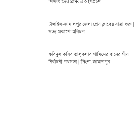
শিক্ষার্থীদের প্রাণবন্ত অংশগ্রহণ
সভায় উপস্থিত ছিলেন জেলা ও উপজেলা বিএনপির নেতৃবৃন্দ। নেতাকর্মীরা
ধানের শীষের বিজয় নিশ্চিত করতে ঐক্যবদ্ধ থাকার অঙ্গীকার ব্যক্ত করেন।
ভিডিওটি ভালো লাগলে লাইক দিন, কমেন্ট করুন এবং চ্যানেলটি
টাঙ্গাইল-জামালপুর জেলা প্রেস ক্লাবের যাত্রা শুরু |
সাবস্ক্রাইব করুন।
সত্য প্রকাশে অবিচল
ফরিদুল কবির তালুকদার শামিমের ধানের শীষ
নির্বাচনী পথসভা | পিংনা, জামালপুর