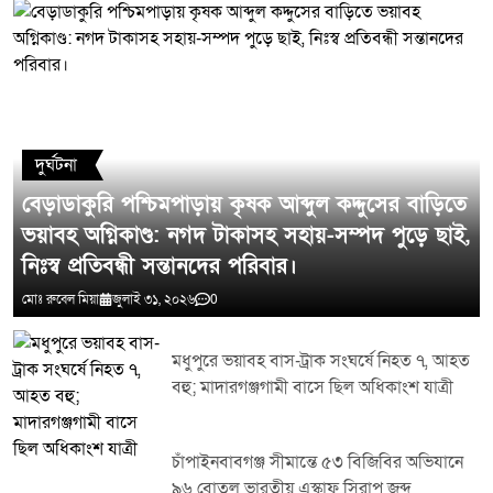
মন্তব্য লিখুন
দুর্ঘটনা
বেড়াডাকুরি পশ্চিমপাড়ায় কৃষক আব্দুল কদ্দুসের বাড়িতে
ভয়াবহ অগ্নিকাণ্ড: নগদ টাকাসহ সহায়-সম্পদ পুড়ে ছাই,
নিঃস্ব প্রতিবন্ধী সন্তানদের পরিবার।
মোঃ রুবেল মিয়া
জুলাই ৩১, ২০২৬
0
মধুপুরে ভয়াবহ বাস-ট্রাক সংঘর্ষে নিহত ৭, আহত
বহু; মাদারগঞ্জগামী বাসে ছিল অধিকাংশ যাত্রী
চাঁপাইনবাবগঞ্জ সীমান্তে ৫৩ বিজিবির অভিযানে
৯৬ বোতল ভারতীয় এস্কাফ সিরাপ জব্দ