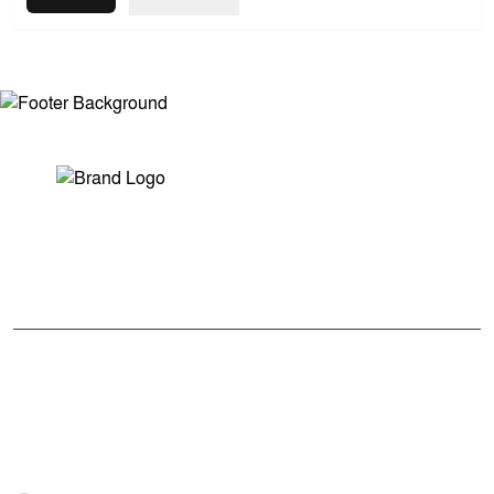
সম্পাদক ও প্রকাশকঃ মোঃ আরিফুল ইসলাম
ভারপ্রাপ্ত সম্পাদকঃ শেখ মাহদী হাসান শিবলী
আমাদের সম্পর্কে
মুক্তধ্বনি বাংলাদেশের একটি জনপ্রিয় বাংলা নিউজ পোর্টাল