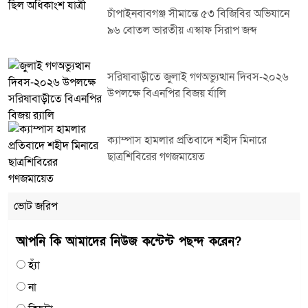
চাঁপাইনবাবগঞ্জ সীমান্তে ৫৩ বিজিবির অভিযানে
৯৬ বোতল ভারতীয় এস্কাফ সিরাপ জব্দ
সরিষাবাড়ীতে জুলাই গণঅভ্যুত্থান দিবস-২০২৬
উপলক্ষে বিএনপির বিজয় র্যালি
ক্যাম্পাস হামলার প্রতিবাদে শহীদ মিনারে
ছাত্রশিবিরের গণজমায়েত
ভোট জরিপ
আপনি কি আমাদের নিউজ কন্টেন্ট পছন্দ করেন?
হ্যাঁ
না