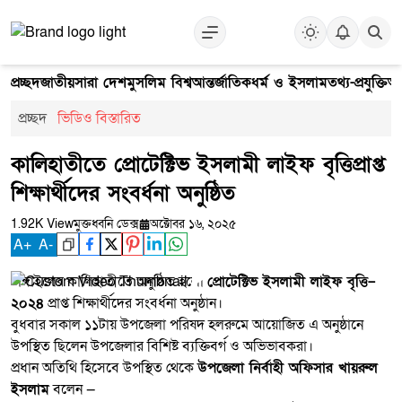
প্রচ্ছদ
জাতীয়
সারা দেশ
মুসলিম বিশ্ব
আন্তর্জাতিক
ধর্ম ও ইসলাম
তথ্য-প্রযুক্তি
আ
প্রচ্ছদ
ভিডিও বিস্তারিত
কালিহাতীতে প্রোটেক্টিভ ইসলামী লাইফ বৃত্তিপ্রাপ্ত
শিক্ষার্থীদের সংবর্ধনা অনুষ্ঠিত
1.92K View
মুক্তধ্বনি ডেক্স
অক্টোবর ১৬, ২০২৫
A
+
A
-
টাঙ্গাইলের কালিহাতীতে অনুষ্ঠিত হলো
প্রোটেক্টিভ ইসলামী লাইফ বৃত্তি–
২০২৪
প্রাপ্ত শিক্ষার্থীদের সংবর্ধনা অনুষ্ঠান।
বুধবার সকাল ১১টায় উপজেলা পরিষদ হলরুমে আয়োজিত এ অনুষ্ঠানে
উপস্থিত ছিলেন উপজেলার বিশিষ্ট ব্যক্তিবর্গ ও অভিভাবকরা।
প্রধান অতিথি হিসেবে উপস্থিত থেকে
উপজেলা নির্বাহী অফিসার খায়রুল
ইসলাম
বলেন —