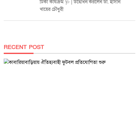
টিকা কার্যক্রম 🩺 | উদ্বোধন করলেন ডা. হাসান
এবং তদন্তের ভিত্তিতে মৃত্যুর প্রকৃত কারণ উদঘাটন করে প্রয়োজনীয় আইনগত
খায়ের চৌধুরী
ব্যবস্থা নেওয়া হবে।
RECENT POST