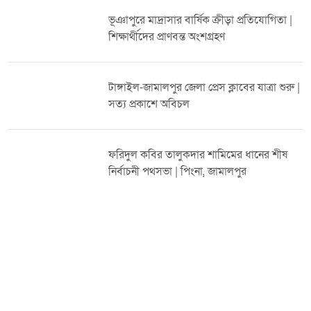
নির্বাচিত হলে ফ্যামেলী কার্ড, কৃষিকার্ড চালু করা হবে। পাশাপাশি শিক্ষা,
ভূঞাপুরে মাদ্রাসার বার্ষিক ক্রীড়া প্রতিযোগিতা |
স্বাস্থ্যসেবা ও স্থানীয় অবকাঠামো উন্নয়নকে সর্বোচ্চ অগ্রাধিকার দেওয়া হবে।
শিক্ষার্থীদের প্রাণবন্ত অংশগ্রহণ
সভায় উপস্থিত ছিলেন জেলা ও উপজেলা বিএনপির নেতৃবৃন্দ। নেতাকর্মীরা
ধানের শীষের বিজয় নিশ্চিত করতে ঐক্যবদ্ধ থাকার অঙ্গীকার ব্যক্ত করেন।
ভিডিওটি ভালো লাগলে লাইক দিন, কমেন্ট করুন এবং চ্যানেলটি
টাঙ্গাইল-জামালপুর জেলা প্রেস ক্লাবের যাত্রা শুরু |
সাবস্ক্রাইব করুন।
সত্য প্রকাশে অবিচল
ফরিদুল কবির তালুকদার শামিমের ধানের শীষ
নির্বাচনী পথসভা | পিংনা, জামালপুর