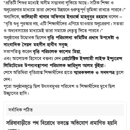
“প্রতিটি শিশুর মধ্যেই অসীম সম্ভাবনা লুকিয়ে আছে। সঠিক শিক্ষা ও
অনুপ্রেরণার মাধ্যমে তারা দেশের উন্নয়নে গুরুত্বপূর্ণ ভূমিকা রাখতে পারবে।”
অন্যদিকে,
কালিহাতী থানার অফিসার ইনচার্জ মাহবুবুর রহমান
বলেন —
“বৃত্তি শুধু পুরস্কার নয়, এটি শিক্ষার্থীদের এগিয়ে যাওয়ার অনুপ্রেরণা। সততা
ও অধ্যবসায়ের মাধ্যমেই তারা সমাজে নেতৃত্ব দিতে পারবে।”
অনুষ্ঠানের উদ্বোধক ছিলেন
বৃত্তি পরিচালনা কমিটির প্রধান উপদেষ্টা ও
সাংবাদিক সৈয়দ মহসীন হাবীব সবুজ
,
সভাপতিত্ব করেন
বৃত্তি পরিচালক কাশেম মিয়া
,
এবং আলোচক হিসেবে বক্তব্য দেন
প্রোটেক্টিভ ইসলামী লাইফ ইন্স্যুরেন্স
লিমিটেডের উপব্যবস্থাপনা পরিচালক জাহিদুল আলম ভুঁইয়া
।
শেষে অতিথিরা বৃত্তিপ্রাপ্ত শিক্ষার্থীদের হাতে
স্মারকফলক ও সনদপত্র
তুলে
দেন।
পুরো অনুষ্ঠানজুড়ে ছিল উৎসবমুখর পরিবেশ ও শিক্ষার্থীদের মুখে ছিল
উচ্ছ্বাসের হাসি।
সর্বাধিক পঠিত
সরিষাবাড়ীতে পথ বিরোধে তদন্তে অভিযোগ প্রমাণিত হয়নি