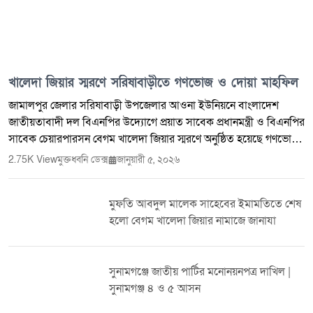
খালেদা জিয়ার স্মরণে সরিষাবাড়ীতে গণভোজ ও দোয়া মাহফিল
জামালপুর জেলার সরিষাবাড়ী উপজেলার আওনা ইউনিয়নে বাংলাদেশ
জাতীয়তাবাদী দল বিএনপির উদ্যোগে প্রয়াত সাবেক প্রধানমন্ত্রী ও বিএনপির
সাবেক চেয়ারপারসন বেগম খালেদা জিয়ার স্মরণে অনুষ্ঠিত হয়েছে গণভোজ
ও দোয়া মাহফিল। ২০২৫ সালের ৩০ ডিসেম্বর ইন্তেকাল করা এই প্রবীণ
2.75K View
মুক্তধ্বনি ডেক্স
জানুয়ারী ৫, ২০২৬
রাষ্ট্রনায়কের রুহের মাগফিরাত কামনায় আয়োজিত কর্মসূচিতে দল-মত
নির্বিশেষে আওনা ইউনিয়নের বিভিন্ন স্তরের নেতৃবৃন্দ, সামাজিক ব্যক্তিত্ব এবং
মুফতি আবদুল মালেক সাহেবের ইমামতিতে শেষ
বিপুল সংখ্যক সাধারণ মানুষ অংশগ্রহণ করেন। সকাল থেকেই অনুষ্ঠানস্থলে
হলো বেগম খালেদা জিয়ার নামাজে জানাযা
মানুষের উপস্থিতি বাড়তে থাকে। নারী-পুরুষ, তরুণ-বৃদ্ধসহ নানা শ্রেণি-পেশার
মানুষ একত্রিত হয়ে প্রয়াত নেত্রীর আত্মার শান্তি কামনায় দোয়ায় শরিক হন।
পুরো এলাকাজুড়ে ছিল নীরবতা ও শোকের আবহ। অনুষ্ঠানে বিশেষ অতিথি
সুনামগঞ্জে জাতীয় পার্টির মনোনয়নপত্র দাখিল |
হিসেবে উপস্থিত ছিলেন সরিষাবাড়ী উপজেলা বিএনপির সাংগঠনিক
সুনামগঞ্জ ৪ ও ৫ আসন
সম্পাদক ও জামালপুর জেলা বিএনপির সদস্য লাবিবউদ্দিন তালুকদার
লিটন। তিনি বলেন, বেগম খালেদা জিয়া ছিলেন বাংলাদেশের গণতান্ত্রিক