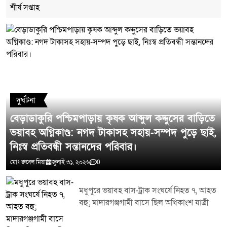
শীর্ষ সপ্তাহ
মন্তব্য লিখুন
দুর্ঘটনা
বেড়াডাকুরি পশ্চিমপাড়ায় কৃষক আব্দুল কদ্দুসের বাড়িতে
ভয়াবহ অগ্নিকাণ্ড: নগদ টাকাসহ সহায়-সম্পদ পুড়ে ছাই,
নিঃস্ব প্রতিবন্ধী সন্তানদের পরিবার।
মোঃ রুবেল মিয়া
জুলাই ৩১, ২০২৬
0
মধুপুরে ভয়াবহ বাস-ট্রাক সংঘর্ষে নিহত ৭, আহত
বহু; মাদারগঞ্জগামী বাসে ছিল অধিকাংশ যাত্রী