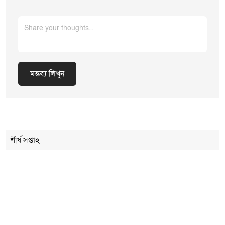
অবদানের কথা তুলে ধরেন। বক্তারা বলেন, তাঁর আদর্শ ও রাজনৈতিক দৃঢ়তা
নতুন প্রজন্মের জন্য অনুপ্রেরণা। আলোচনা সভা শেষে স্থানীয় আলেমদের
মাধ্যমে বিশেষ দোয়া মাহফিল অনুষ্ঠিত হয়। দোয়ায় প্রয়াত বেগম খালেদা
জিয়ার রুহের মাগফিরাত, জান্নাতুল ফেরদৌস নসিব এবং তাঁর পরিবার-
পরিজনের জন্য ধৈর্য কামনা করা হয়। একই সঙ্গে দেশ ও জাতির শান্তি ও
স্থিতিশীলতার জন্য প্রার্থনা করা হয়। দোয়া শেষে উপস্থিত সাধারণ জনগণের
মন্তব্য লিখুন
মাঝে তবারক বিতরণ করা হয়। অনেকেই আবেগঘন কণ্ঠে প্রয়াত নেত্রীর
জন্য দোয়া করেন। সব মিলিয়ে আওনা ইউনিয়নে অনুষ্ঠিত এই গণভোজ ও
দোয়া মাহফিল ছিল এক শান্তিপূর্ণ, সুশৃঙ্খল ও সম্মানজনক স্মরণানুষ্ঠান।
Cancel Replay
শীর্ষ সপ্তাহ
মন্তব্য লিখুন