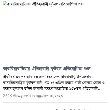
কাবারিয়াবাড়িয়ায় ঐতিহ্যবাহী ফুটবল প্রতিযোগিতা শুরু
দীর্ঘ বিরতির পর আবারও প্রাণ ফিরে পেল সরিষাবাড়ি উপজেলার
কাবারিয়াবাড়িয়া ফুটবল মাঠ। গত ১৭ এপ্রিল মরহুম গাজী গোলাম মোস্তা ও
মরহুম জুলহাস উদ্দিন জামালী স্মরণে আয়োজিত ১৩৮তম ঐতিহ্যবাহী
ফুটবল প্রতিযোগিতা-২০২৬ এর উদ্বোধনী ম্যাচ অনুষ্ঠিত হয়। উদ্বোধনী
2.60K View
মুক্তধ্বনি ডেক্স
এপ্রিল ১৮, ২০২৬
খেলায় মুখোমুখি হয় দেওয়ানগঞ্জ ফুটবল একাদশ ও হেমনগর ফুটবল
একাদশ। খেলাটি উদ্বোধন করেন সরিষাবাড়ি উপজেলা বিএনপির সাংগঠনিক