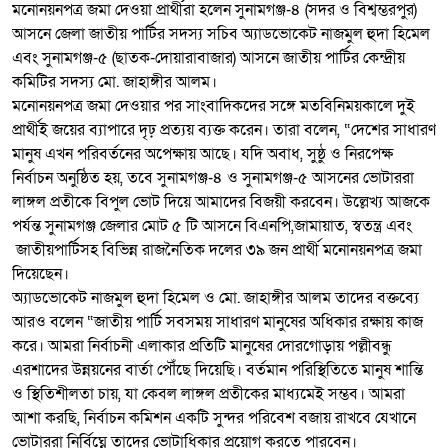
​মনোনয়নপত্র জমা দেওয়া প্রার্থীরা হলেন সুনামগঞ্জ-৪ (সদর ও বিশ্বম্ভরপুর)
আসনে জেলা জাতীয় পার্টির সদস্য সচিব অ্যাডভোকেট নাজমুল হুদা হিমেল
এবং সুনামগঞ্জ-৫ (ছাতক-দোয়ারাবাজার) আসনে জাতীয় পার্টির কেন্দ্রীয়
কমিটির সদস্য মো. জাহাঙ্গীর আলম।
​মনোনয়নপত্র জমা দেওয়ার পর সাংবাদিকদের সঙ্গে মতবিনিময়কালে দুই
প্রার্থীই জয়ের ব্যাপারে দৃঢ় প্রত্যয় ব্যক্ত করেন। তারা বলেন, “দেশের সাধারণ
মানুষ এখন পরিবর্তনের অপেক্ষায় আছে। যদি অবাধ, সুষ্ঠু ও নিরপেক্ষ
নির্বাচন অনুষ্ঠিত হয়, তবে সুনামগঞ্জ-৪ ও সুনামগঞ্জ-৫ আসনের ভোটাররা
লাঙ্গল প্রতীকে বিপুল ভোট দিয়ে আমাদের বিজয়ী করবেন। উল্লেখ্য আজকে
পর্যন্ত সুনামগঞ্জ জেলার মোট ৫ টি আসনে বিএনপি,জামায়াত, স্বতন্ত্র এবং
জাতীয়পার্টিসহ বিভিন্ন রাজনৈতিক দলের ৩৯ জন প্রার্থী মনোনয়নপত্র জমা
দিয়েছেন।
​অ্যাডভোকেট নাজমুল হুদা হিমেল ও মো. জাহাঙ্গীর আলম তাদের বক্তব্যে
আরও বলেন “জাতীয় পার্টি সবসময় সাধারণ মানুষের অধিকার রক্ষায় কাজ
করে। আমরা নির্বাচনী এলাকার প্রতিটি মানুষের দোরগোড়ায় পল্লীবন্ধু
এরশাদের উন্নয়নের বার্তা পৌঁছে দিয়েছি। বর্তমান পরিস্থিতিতে মানুষ শান্তি
ও স্থিতিশীলতা চায়, যা কেবল লাঙ্গল প্রতীকের মাধ্যমেই সম্ভব। আমরা
আশা করছি, নির্বাচন কমিশন একটি সুন্দর পরিবেশ বজায় রাখবে যেখানে
ভোটাররা নির্বিঘ্নে তাদের ভোটাধিকার প্রয়োগ করতে পারবেন।