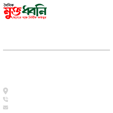
সম্পাদক ও প্রকাশকঃ মোঃ আরিফুল ইসলাম
ভারপ্রাপ্ত সম্পাদকঃ শেখ মাহদী হাসান শিবলী
আমাদের সম্পর্কে
মুক্তধ্বনি বাংলাদেশের একটি জনপ্রিয় বাংলা নিউজ পোর্টাল
জামালপুর, সরিষাবাড়ী, ২০৫৪
+8801997016631
info@muktodhoni.com