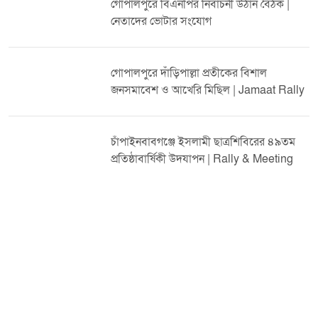
গোপালপুরে বিএনপির নির্বাচনী উঠান বৈঠক |
সম্পাদক ও জেলা বিএনপি সদস্য লাবিবউদ্দিন তালুকদার লিটন। অনুষ্ঠানে
নেতাদের ভোটার সংযোগ
আরও উপস্থিত ছিলেন রফিকুল ইসলাম খান বাবু (জজ কোর্ট, ঢাকা), বীর
মুক্তিযোদ্ধা হাবিবুর রহমান হবি স্যার (অবসরপ্রাপ্ত শারীরিক শিক্ষা শিক্ষক ও
সভাপতি, কাবারিয়াবাড়ি যুব উন্নয়ন সংস্থা) এবং সুরুজ উদ্দিন সুরুজ মেম্বার
গোপালপুরে দাঁড়িপাল্লা প্রতীকের বিশাল
(সরিষাবাড়ি উপজেলা বিএনপির সহ-সভাপতি ও ৪ আওনা ইউনিয়নের
জনসমাবেশ ও আখেরি মিছিল | Jamaat Rally
সভাপতি)। খেলা শুরুর পর থেকেই ছিল দারুণ প্রতিদ্বন্দ্বিতা, দর্শকদের ছিল
উপচে পড়া ভিড়। মাঠের চারপাশে জড়ো হওয়া হাজারো ফুটবলপ্রেমী
করতালিতে উৎসাহ দেন খেলোয়াড়দের। দুই দলের আক্রমণ-পাল্টা
চাঁপাইনবাবগঞ্জে ইসলামী ছাত্রশিবিরের ৪৯তম
আক্রমণে জমে ওঠে মাঠের লড়াই। তবে ম্যাচের শেষ পর্যন্ত দাপট দেখিয়ে
প্রতিষ্ঠাবার্ষিকী উদযাপন | Rally & Meeting
হেমনগর ফুটবল একাদশ ৩-০ গোলের ব্যবধানে জয় নিশ্চিত করে।
অপরদিকে দেওয়ানগঞ্জ ফুটবল একাদশ কোনো গোল করতে পারেনি।
উদ্বোধনী অনুষ্ঠানে প্রধান অতিথির বক্তব্যে লাবিবউদ্দিন তালুকদার লিটন
খেলার আয়োজকদের ধন্যবাদ জানিয়ে বলেন, এক সময় কাবারিয়াবাড়িয়া
ফুটবল মাঠ ছিল অত্যন্ত প্রাণবন্ত। এখানে নিয়মিত বড় বড় খেলা অনুষ্ঠিত
হতো। কিন্তু দীর্ঘদিন বন্ধ থাকার কারণে এলাকার তরুণরা মোবাইল নির্ভর
হয়ে পড়েছিল। এখন আবার খেলা শুরু হওয়ায় তারা মাঠমুখী হবে এবং এসব
আসক্তি থেকে কিছুটা হলেও দূরে থাকবে বলে তিনি আশা প্রকাশ করেন।
স্থানীয় গণ্যমান্য ব্যক্তিবর্গ ও ক্রীড়াপ্রেমীরা জানান, এই ঐতিহ্যবাহী টুর্নামেন্ট
শুধু একটি খেলা নয়, এটি এলাকার সংস্কৃতি ও ঐক্যের প্রতীক। দীর্ঘ বিরতির