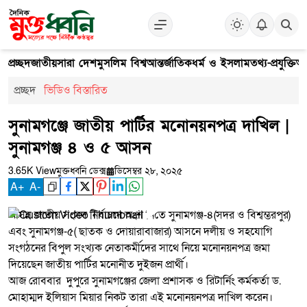
প্রচ্ছদ
জাতীয়
সারা দেশ
মুসলিম বিশ্ব
আন্তর্জাতিক
ধর্ম ও ইসলাম
তথ্য-প্রযুক্তি
আ
প্রচ্ছদ
ভিডিও বিস্তারিত
সুনামগঞ্জে জাতীয় পার্টির মনোনয়নপত্র দাখিল |
সুনামগঞ্জ ৪ ও ৫ আসন
3.65K View
মুক্তধ্বনি ডেক্স
ডিসেম্বর ২৮, ২০২৫
A
+
A
-
​আসন্ন জাতীয় সংসদ নির্বাচনে অংশ নিতে সুনামগঞ্জ-৪(সদর ও বিশ্বম্ভরপুর)
এবং সুনামগঞ্জ-৫( ছাতক ও দোয়ারাবাজার) আসনে দলীয় ও সহযোগি
সংগঠনের বিপুল সংখ্যক নেতাকর্মীদের সাথে নিয়ে মনোনয়নপত্র জমা
দিয়েছেন জাতীয় পার্টির মনোনীত দুইজন প্রার্থী।
আজ রোববার দুপুরে সুনামগঞ্জের জেলা প্রশাসক ও রিটার্নিং কর্মকর্তা ড.
মোহাম্মদ ইলিয়াস মিয়ার নিকট তারা এই মনোনয়নপত্র দাখিল করেন।