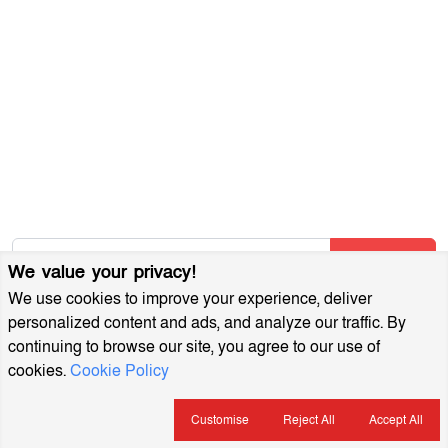
আমাদের সম্পর্কে
আর্কাইভ
বিজ্ঞাপন প্যাকেজ
আমাদের নিউজলেটার জন্য সাইন আপ করুন
আমাদের নতুন নিবন্ধগুলি তাৎক্ষণিকভাবে পেতে আমাদের নিউজলেটারে
সাবস্ক্রাইব করুন!
Subscribe
We value your privacy!
We use cookies to improve your experience, deliver
personalized content and ads, and analyze our traffic. By
continuing to browse our site, you agree to our use of
cookies.
Cookie Policy
MuktoDhoni © 2022. All Rights Reserved.
ইসলামিক বই
খেলাধুলা
Customise
Reject All
Accept All