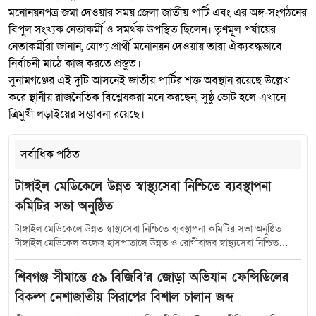
​মনোনয়নপত্র জমা দেওয়ার সময় জেলা জাতীয় পার্টি এবং এর অঙ্গ-সংগঠনের
বিপুল সংখ্যক নেতাকর্মী ও সমর্থক উপস্থিত ছিলেন। তৃণমূল পর্যায়ের
নেতাকর্মীরা জানান, যোগ্য প্রার্থী মনোনয়ন দেওয়ায় তারা ঐক্যবদ্ধভাবে
নির্বাচনী মাঠে কাজ করতে প্রস্তুত।
​সুনামগঞ্জের এই দুটি আসনেই জাতীয় পার্টির শক্ত অবস্থান রয়েছে উল্লেখ
করে স্থানীয় রাজনৈতিক বিশ্লেষকরা মনে করছেন, সুষ্ঠু ভোট হলে এখানে
ত্রিমুখী লড়াইয়ের সম্ভাবনা রয়েছে।
সর্বাধিক পঠিত
টাঙ্গাইল মেডিকেলে উন্নত স্বাস্থ্যসেবা নিশ্চিতে ব্যবস্থাপনা
কমিটির সভা অনুষ্ঠিত
টাঙ্গাইল মেডিকেলে উন্নত স্বাস্থ্যসেবা নিশ্চিতে ব্যবস্থাপনা কমিটির সভা অনুষ্ঠিত
টাঙ্গাইল মেডিকেল কলেজ হাসপাতালে উন্নত ও রোগীবান্ধব স্বাস্থ্যসেবা নিশ্চিত
করতে হাসপাতাল ব্যবস্থাপনা কমিটির সমন্বয় সভা অনুষ্ঠিত হয়েছে। শুক্রবার (১০
জুলাই) সকাল সাড়ে ১০টায় হাসপাতালের কনফারেন্স রুমে আয়োজিত এ সভায়
শিবগঞ্জ সীমান্তে ৫৯ বিজিবি’র জোড়া অভিযান ফেন্সিডিলের
সভাপতিত্ব করেন টাঙ্গাইল-৫ (সদর) আসনের সংসদ সদস্য মৎস্য ও প্রাণিসম্পদ
বিকল্প নেশাজাতীয় সিরাপের বিশাল চালান জব্দ
প্রতিমন্ত্রী এবং হাসপাতাল ব্যবস্থাপনা কমিটির সভাপতি সুলতান সালাউদ্দিন টুকু।
সভায় উপস্থিত ছিলেন স্বাস্থ্যসেবা বিভাগের যুগ্মসচিব মো.মুস্তাফিজুর রহমান জেলা