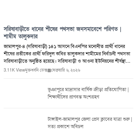
পর আবারও এমন আয়োজন তরুণদের খেলাধুলার প্রতি আগ্রহ বাড়াবে বলে
তারা মনে করছেন। দীর্ঘদিন পর এমন আয়োজনকে ঘিরে স্থানীয়
ক্রীড়াপ্রেমীদের মাঝে ব্যাপক উৎসাহ-উদ্দীপনা লক্ষ্য করা গেছে। আয়োজকরা
জানান, এই প্রতিযোগিতা এলাকার ক্রীড়া সংস্কৃতিকে আরও এগিয়ে নিতে
সরিষাবাড়ীতে ধানের শীষের পথসভা জনসমাবেশে পরিণত |
গুরুত্বপূর্ণ ভূমিকা রাখবে।
শামীম তালুকদার
জামালপুর-৪ (সরিষাবাড়ী) ১৪১ আসনে বিএনপির মনোনীত প্রার্থী ধানের
শীষের প্রতীকের প্রার্থী ফরিদুল কবির তালুকদার শামীমের নির্বাচনী পথসভা
সরিষাবাড়ীতে অনুষ্ঠিত হয়েছে। সরিষাবাড়ী ও আওনা ইউনিয়নের শীর্ষস্থানীয়
নেতৃবৃন্দ এবং বিপুল সংখ্যক সাধারণ মানুষের অংশগ্রহণে এই পথসভা
3.11K View
মুক্তধ্বনি ডেক্স
ফেব্রুয়ারি ৬, ২০২৬
একপর্যায়ে বৃহৎ জনসমাবেশে রূপ নেয়। সমাবেশে শামীম তালুকদার বলেন,
নির্বাচিত হলে ফ্যামেলী কার্ড, কৃষিকার্ড চালু করা হবে। পাশাপাশি শিক্ষা,
ভূঞাপুরে মাদ্রাসার বার্ষিক ক্রীড়া প্রতিযোগিতা |
স্বাস্থ্যসেবা ও স্থানীয় অবকাঠামো উন্নয়নকে সর্বোচ্চ অগ্রাধিকার দেওয়া হবে।
শিক্ষার্থীদের প্রাণবন্ত অংশগ্রহণ
সভায় উপস্থিত ছিলেন জেলা ও উপজেলা বিএনপির নেতৃবৃন্দ। নেতাকর্মীরা
ধানের শীষের বিজয় নিশ্চিত করতে ঐক্যবদ্ধ থাকার অঙ্গীকার ব্যক্ত করেন।
ভিডিওটি ভালো লাগলে লাইক দিন, কমেন্ট করুন এবং চ্যানেলটি
টাঙ্গাইল-জামালপুর জেলা প্রেস ক্লাবের যাত্রা শুরু |
সাবস্ক্রাইব করুন।
সত্য প্রকাশে অবিচল