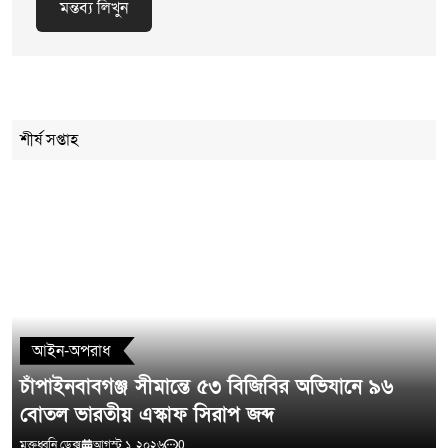
মন্তব্য লিখুন
Cancel Replay
শীর্ষ সপ্তাহ
মন্তব্য লিখুন
আইন-অপরাধ
চাঁপাইনবাবগঞ্জ সীমান্তে ৫৩ বিজিবির অভিযানে ৯৬
বোতল ভারতীয় এস্কাফ সিরাপ জব্দ
মুক্তধ্বনি ডেক্স
আগস্ট ১, ২০২৬
0