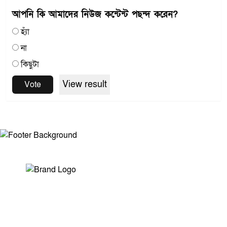
আপনি কি আমাদের নিউজ কন্টেন্ট পছন্দ করেন?
হ্যাঁ
না
কিছুটা
View result
Vote
সম্পাদক ও প্রকাশকঃ মোঃ আরিফুল ইসলাম
ভারপ্রাপ্ত সম্পাদকঃ শেখ মাহদী হাসান শিবলী