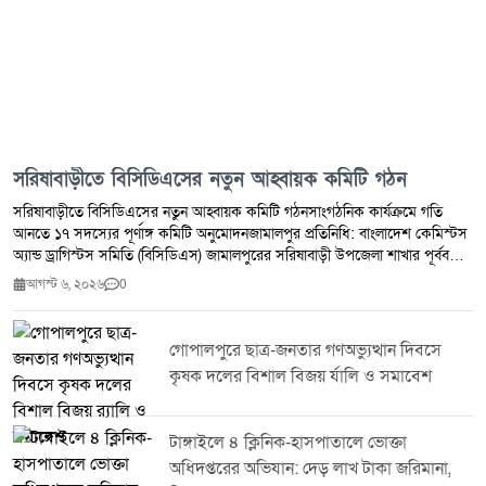
সরিষাবাড়ীতে বিসিডিএসের নতুন আহ্বায়ক কমিটি গঠন
সরিষাবাড়ীতে বিসিডিএসের নতুন আহ্বায়ক কমিটি গঠনসাংগঠনিক কার্যক্রমে গতি
আনতে ১৭ সদস্যের পূর্ণাঙ্গ কমিটি অনুমোদনজামালপুর প্রতিনিধি: বাংলাদেশ কেমিস্টস
অ্যান্ড ড্রাগিস্টস সমিতি (বিসিডিএস) জামালপুরের সরিষাবাড়ী উপজেলা শাখার পূর্ববর্তী
কমিটি বিলুপ্ত করে ১৭ সদস্যবিশিষ্ট নতুন আহ্বায়ক কমিটি গঠন করা হয়েছে।
আগস্ট ৬, ২০২৬
0
সংগঠনের কার্যক্রমকে আরও সুসংগঠিত, গতিশীল ও সদস্যবান্ধব করার লক্ষ্যে এ কমিটি
অনুমোদন দেওয়া হয়।সংগঠন সূত্রে জানা যায়, সম্প্রতি সরিষাবাড়ী উপজেলা শাখার এক
বিশেষ সভায় সর্বসম্মতিক্রমে পূর্ববর্তী কমিটি বিলুপ্ত ঘোষণা করা হয়। পরে জেলা শাখার
গোপালপুরে ছাত্র-জনতার গণঅভ্যুত্থান দিবসে
নেতৃবৃন্দের উপস্থিতিতে আলোচনা ও মতবিনিময়ের মাধ্যমে নতুন আহ্বায়ক কমিটির
কৃষক দলের বিশাল বিজয় র্যালি ও সমাবেশ
প্রস্তাব চূড়ান্ত করা হয়।মঙ্গলবার (৪ আগস্ট) বাংলাদেশ কেমিস্টস অ্যান্ড ড্রাগিস্টস
সমিতি (বিসিডিএস) জামালপুর জেলা শাখার সভাপতি রমজান আলী রনজু এবং সিনিয়র
সহ-সভাপতি মশিউর রহমানের যৌথ স্বাক্ষরে ১৭ সদস্যবিশিষ্ট পূর্ণাঙ্গ আহ্বায়ক কমিটির
টাঙ্গাইলে ৪ ক্লিনিক-হাসপাতালে ভোক্তা
অনুমোদন দেওয়া হয়।নবগঠিত কমিটিতে রবিউল কবির উজ্জ্বলকে আহ্বায়ক এবং
অধিদপ্তরের অভিযান: দেড় লাখ টাকা জরিমানা,
জাকির হোসেনকে সদস্য সচিব হিসেবে মনোনীত করা হয়েছে।সংগঠনের নেতৃবৃন্দ