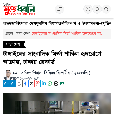
প্রচ্ছদ
জাতীয়
সারা দেশ
মুসলিম বিশ্ব
আন্তর্জাতিক
ধর্ম ও ইসলাম
তথ্য-প্রযুক্তি
আ
প্রচ্ছদ
সারা দেশ
টাঙ্গাইলের সাংবাদিক মির্জা শাকিল হৃদরোগে আক্রান্ত,
ঢাকায় রেফার্ড
সারা দেশ
টাঙ্গাইলের সাংবাদিক মির্জা শাকিল হৃদরোগে
আক্রান্ত, ঢাকায় রেফার্ড
মো: সাজিদ পিয়াল: সিনিয়র রিপোর্টার ( মুক্তধ্বনি )
মে ১২, ২০২৬
|
0
A
+
A
-