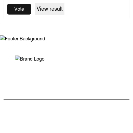
View result
Vote
সম্পাদক ও প্রকাশকঃ মোঃ আরিফুল ইসলাম
ভারপ্রাপ্ত সম্পাদকঃ শেখ মাহদী হাসান শিবলী
আমাদের সম্পর্কে
মুক্তধ্বনি বাংলাদেশের একটি জনপ্রিয় বাংলা নিউজ পোর্টাল