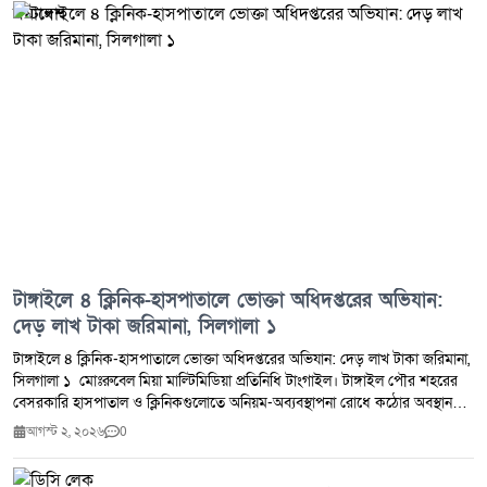
পরিস্থিতি স্বাভাবিক রাখতে এবং কোনো ধরনের অপ্রীতিকর ঘটনা এড়াতে গোপালপুর
থানা পুলিশ সতর্ক অবস্থানে রয়েছে বলে জানানো হয়েছে।
টাঙ্গাইলে ৪ ক্লিনিক-হাসপাতালে ভোক্তা অধিদপ্তরের অভিযান:
দেড় লাখ টাকা জরিমানা, সিলগালা ১
টাঙ্গাইলে ৪ ক্লিনিক-হাসপাতালে ভোক্তা অধিদপ্তরের অভিযান: দেড় লাখ টাকা জরিমানা,
সিলগালা ১ ​ মোঃরুবেল মিয়া মাল্টিমিডিয়া প্রতিনিধি টাংগাইল। টাঙ্গাইল পৌর শহরের
বেসরকারি হাসপাতাল ও ক্লিনিকগুলোতে অনিয়ম-অব্যবস্থাপনা রোধে কঠোর অবস্থান
নিয়েছে জাতীয় ভোক্তা অধিকার সংরক্ষণ অধিদপ্তর। শহরের ভিন্ন ভিন্ন এলাকায় সাঁড়াশি
আগস্ট ২, ২০২৬
0
অভিযান চালিয়ে অনিয়মের অভিযোগে চারটি ক্লিনিক ও হাসপাতালকে মোট ১ লাখ ৫০
হাজার টাকা জরিমানা করা হয়েছে। একই সাথে মারাত্মক অনিয়মের দায়ে ‘পাইলট