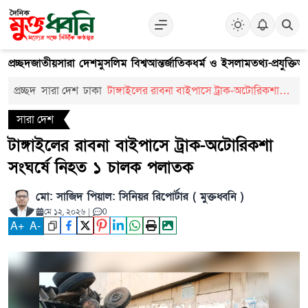
প্রচ্ছদ
জাতীয়
সারা দেশ
মুসলিম বিশ্ব
আন্তর্জাতিক
ধর্ম ও ইসলাম
তথ্য-প্রযুক্তি
আ
প্রচ্ছদ
সারা দেশ
ঢাকা
টাঙ্গাইলের রাবনা বাইপাসে ট্রাক-অটোরিকশা
সংঘর্ষে নিহত ১ চালক পলাতক
সারা দেশ
টাঙ্গাইলের রাবনা বাইপাসে ট্রাক-অটোরিকশা
সংঘর্ষে নিহত ১ চালক পলাতক
মো: সাজিদ পিয়াল: সিনিয়র রিপোর্টার ( মুক্তধ্বনি )
মে ১২, ২০২৬
|
0
A
+
A
-