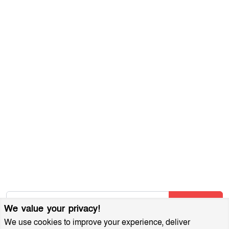
সম্পাদকীয় নীতিমালা
যোগাযোগ করুন
ব্যবহারের শর্তাবলী
গোপনীয়তা নীতি
আমাদের সম্পর্কে
আর্কাইভ
বিজ্ঞাপন প্যাকেজ
আমাদের নিউজলেটার জন্য সাইন আপ করুন
আমাদের নতুন নিবন্ধগুলি তাৎক্ষণিকভাবে পেতে আমাদের নিউজলেটারে
সাবস্ক্রাইব করুন!
Subscribe
We value your privacy!
We use cookies to improve your experience, deliver