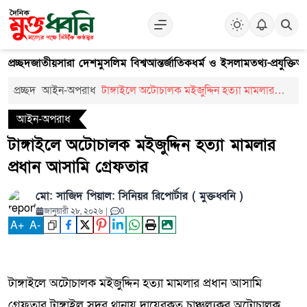
প্রচ্ছদ
জাতীয়
সারা দেশ
মুসলিম বিশ্ব
আন্তর্জাতিক
ধর্ম ও ইসলাম
তথ্য-প্রযুক্তি
আ
প্রচ্ছদ
আইন-অপরাধ
টাঙ্গাইলে অটোচালক মইজুদ্দিন হত্যা মামলার
প্রধান আসামি গ্রেফতার
আইন-অপরাধ
টাঙ্গাইলে অটোচালক মইজুদ্দিন হত্যা মামলার
প্রধান আসামি গ্রেফতার
মো: সাজিদ পিয়াল: সিনিয়র রিপোর্টার ( মুক্তধ্বনি )
জানুয়ারী ২৮, ২০২৬
|
0
A
+
A
-
টাঙ্গাইলে অটোচালক মইজুদ্দিন হত্যা মামলার প্রধান আসামি
গ্রেফতার টাঙ্গাইল সদর থানায় দায়েরকৃত চাঞ্চল্যকর অটোচালক