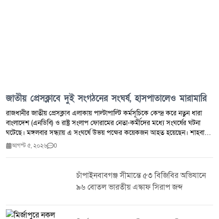
জাতীয় প্রেসক্লাবে দুই সংগঠনের সংঘর্ষ, হাসপাতালেও মারামারি
রাজধানীর জাতীয় প্রেসক্লাব এলাকায় পাল্টাপাল্টি কর্মসূচিকে কেন্দ্র করে নতুন ধারা
বাংলাদেশ (এনডিবি) ও রাষ্ট্র সংলাপ ফোরামের নেতা-কর্মীদের মধ্যে সংঘর্ষের ঘটনা
ঘটেছে। মঙ্গলবার সন্ধ্যায় এ সংঘর্ষে উভয় পক্ষের কয়েকজন আহত হয়েছেন। শাহবাগ
থানা-পুলিশ সূত্রে জানা যায়, গত শনিবার জুলাই গণ-অভ্যুত্থান ও শহীদদের নিয়ে কটূক্তি
আগস্ট ৫, ২০২৬
0
করার অভিযোগ তুলে রাষ্ট্র সংলাপ ফোরামের সদস্যসচিব আ ন ম আয়াস নতুন ধারা
বাংলাদেশের ভাইস চেয়ারম্যান শান্তা ফারজানাকে চড় মারেন। এর আগে ১ আগস্ট
এনডিবির কার্যালয়ে শান্তা ফারজানাকে মারধরের অভিযোগও রয়েছে। প্রত্যক্ষদর্শী ও
চাঁপাইনবাবগঞ্জ সীমান্তে ৫৩ বিজিবির অভিযানে
পুলিশ জানায়, ওই ঘটনার জেরে মঙ্গলবার সন্ধ্যায় জাতীয় প্রেসক্লাব এলাকায় দুই সংগঠন
৯৬ বোতল ভারতীয় এস্কাফ সিরাপ জব্দ
আলাদা কর্মসূচি পালন করছিল। একপর্যায়ে উভয় পক্ষের নেতা-কর্মীরা মারামারিতে
জড়িয়ে পড়েন। সামাজিক যোগাযোগ মাধ্যমে ছড়িয়ে পড়া ভিডিওতে দেখা যায়, শান্তা
ফারজানাসহ কয়েকজন আ ন ম আয়াসকে মারধর করছেন। একপর্যায়ে আয়াস মাটিতে