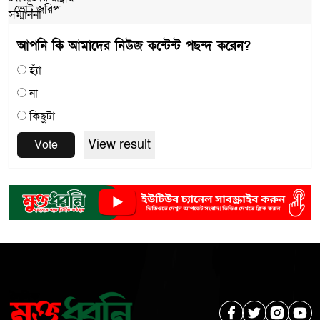
ভোট জরিপ
আপনি কি আমাদের নিউজ কন্টেন্ট পছন্দ করেন?
হ্যাঁ
না
কিছুটা
View result
Vote