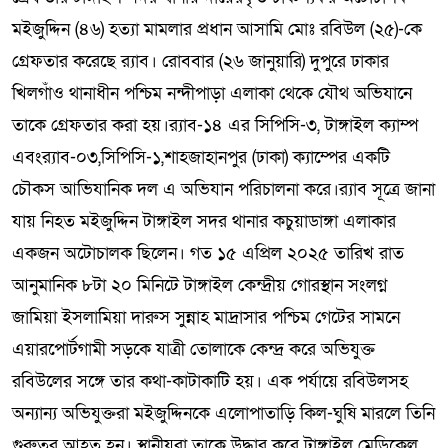
মইজুদ্দিন (৪৬) হত্যা মামলার প্রধান আসামি মোঃ রবিউল (২৫)-কে
গ্রেফতার করেছে র‌্যাব। রোববার (২৬ জানুয়ারি) দুপুরে ঢাকার
খিলগাঁও থানাধীন পশ্চিম নন্দীপাড়া এলাকা থেকে যৌথ অভিযানে
তাকে গ্রেফতার করা হয়।র‌্যাব-১৪ এর সিপিসি-৩, টাঙ্গাইল ক্যাম্প
এবংর‌্যাব-০৩,সিপিসি-১,শাহজাহানপুর (ঢাকা) ক্যাম্পের একটি
চৌকস আভিযানিক দল এ অভিযান পরিচালনা করে।র‌্যাব সূত্রে জানা
যায় নিহত মইজুদ্দিন টাঙ্গাইল সদর থানার কচুয়াডাঙ্গা এলাকার
একজন অটোচালক ছিলেন। গত ১৫ এপ্রিল ২০২৫ তারিখ রাত
আনুমানিক ৮টা ২০ মিনিটে টাঙ্গাইল কেন্দ্রীয় গোরস্থান সংলগ্ন
জামিয়া ইসলামিয়া দারুস সুন্নাহ মাদ্রাসার পশ্চিম গেটের সামনে
এয়ারপোর্টগামী সড়কে যাত্রী তোলাকে কেন্দ্র করে অভিযুক্ত
রবিউলের সঙ্গে তার কথা-কাটাকাটি হয়। এক পর্যায়ে রবিউলসহ
অন্যান্য অভিযুক্তরা মইজুদ্দিনকে এলোপাতাড়ি কিল-ঘুষি মারলে তিনি
গুরুতর আহত হন। স্থানীয়রা তাকে উদ্ধার করে টাঙ্গাইল মেডিকেল