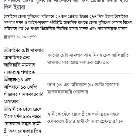
টাঙ্গাইলে জেলা পুলিশের অভিযানে ২৫ জন গ্রেপ্তার উদ্ধার ২৭৫
পিস ইয়াবা
টাঙ্গাইলে জেলা পুলিশের অভিযানে ২৫ জন গ্রেপ্তার, উদ্ধার ২৭৫ পিস ইয়াবা টাঙ্গাইলে
অপরাধ দমন ও আইন-শৃঙ্খলা পরিস্থিতি স্বাভাবিক রাখতে জেলা পুলিশের চলমান বিশেষ
অভিযানে গত ২৪ ঘণ্টায় প্রিভেন্টিভ নিয়মিত মামলা মাদক এবং পরোয়ানাভুক্ত মামলায়
মোট ২৫ জনকে গ্রেপ্তার করা হয়েছে।জেলা পুলিশ সূত্র জানায় সম্মানিত পুলিশ সুপারের
জুলাই ৩০, ২০২৬
0
নির্দেশনায় জেলার সকল থানা ও ইউনিটের ইনচার্জদের নেতৃত্বে পরিচালিত এ অভিযানে
২৭৫ পিস ইয়াবা উদ্ধার করা হয়। একই সঙ্গে ৭ জন মাদক ব্যবসায়ীকে গ্রেপ্তার করা
হয়েছে।টাঙ্গাইল জেলা পুলিশ জানিয়েছে মাদক,সন্ত্রাস ও অন্যান্য অপরাধ দমনে এ
ধর্ষণের চেষ্টা মামলার আসামিসহ চেক জালিয়াতি
ধরনের অভিযান অব্যাহত থাকবে। অপরাধ নিয়ন্ত্রণে জনগণের সহযোগিতা কামনা করে
মামলার সাজাপ্রাপ্ত পলাতক গ্রেফতার
পুলিশ সবাইকে অপরাধ ও অপরাধীদের বিষয়ে তথ্য দিয়ে আইন-শৃঙ্খলা রক্ষায় সহায়তা
করার আহ্বান জানিয়েছে।
র‌্যাব-১৪-এর অভিযানে ১০ কেজি গাঁজাসহ
মাদককারবারি গ্রেফতার
স্বামীকে বেঁধে রেখে স্ত্রীকে ধর্ষন ৯৯৯ নম্বরে
ফোনকলে উদ্ধার স্বামী-স্ত্রী এবং গ্রেফতার তিন