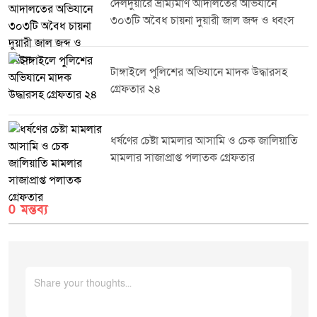
দেলদুয়ারে ভ্রাম্যমাণ আদালতের অভিযানে
প্রমাণ পাওয়ায় ঔষধ ও কসমেটিক আইন ২০২৩-এর ৪০(খ) ও ৪০(গ) ধারায় তিনটি
৩০৩টি অবৈধ চায়না দুয়ারী জাল জব্দ ও ধ্বংস
ফার্মেসিকে সর্বমোট ১৯,০০০ (উনিশ হাজার) টাকা অর্থদণ্ড করা হয়।সংশ্লিষ্ট কর্তৃপক্ষ
জানিয়েছে, জনস্বাস্থ্য সুরক্ষা এবং নিরাপদ ওষুধ সরবরাহ নিশ্চিত করতে এ ধরনের
অভিযান ভবিষ্যতেও নিয়মিতভাবে অব্যাহত থাকবে।
টাঙ্গাইলে পুলিশের অভিযানে মাদক উদ্ধারসহ
গ্রেফতার ২৪
ধর্ষণের চেষ্টা মামলার আসামি ও চেক জালিয়াতি
মামলার সাজাপ্রাপ্ত পলাতক গ্রেফতার
0 মন্তব্য