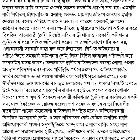
সমাধান হয়নি বলে দাবি করেন স্থানীয়রা। এলাকাবাসীর ভাষ্য, চলাচলের পথ
উন্মুক্ত করার দাবি জানাতে গেলেই তাদের ভয়ভীতি প্রদর্শন করা হয়। এমনকি
নারী নির্যাতন, চাঁদাবাজি ও অন্যান্য গুরুতর মামলায় জড়িয়ে দেওয়ার হুমকি
দেওয়া হয় বলেও অভিযোগ করেন তারা। এ কারণে অনেকেই প্রকাশ্যে
প্রতিবাদ করতে সাহস পান না। অন্যদিকে, স্থানীয়দের অভিযোগ অস্বীকার করে
বিলকিস আনোয়ারী (রুমি) নিজেই সরিষাবাড়ী থানা ও সহকারী কমিশনার
(ভূমি) কার্যালয়ে লিখিত অভিযোগ করেন। তার অভিযোগে দাবি করা হয়,
এলাকাবাসী সরকারি রাস্তা বন্ধ করে দিয়েছেন। লিখিত অভিযোগের
পরিপ্রেক্ষিতে সহকারী কমিশনার (ভূমি) লিজা রিছিল ঘটনাস্থল পরিদর্শন করে
সরেজমিন তদন্ত করেন। তদন্তকালে স্থানীয় বাসিন্দাদের বক্তব্য শোনা, পথের
অবস্থান পরিদর্শন এবং বাস্তব পরিস্থিতি পর্যবেক্ষণের পর অভিযোগকারীর
দাবির কোনো সত্যতা পাওয়া যায়নি বলে সংশ্লিষ্ট সূত্রে জানা গেছে। বরং
দীর্ঘদিন ধরে জনসাধারণের ব্যবহৃত চলাচলের পথ বন্ধ থাকার বিষয়টি তদন্তে
উঠে আসে। বিরোধের শান্তিপূর্ণ সমাধান এবং উভয় পক্ষের বক্তব্য শোনার
উদ্দেশ্যে গত ৭ জুলাই বিকেলে সহকারী কমিশনার (ভূমি) তার কার্যালয়ে একটি
সমঝোতা বৈঠকের আয়োজন করেন। প্রশাসনের আহ্বানে সাড়া দিয়ে বীর
বড়বাড়ীয়া গ্রামের ভুক্তভোগী বাসিন্দারা উপস্থিত হলেও অভিযোগকারী
বিলকিস আনোয়ারী (রুমি) ও তার পরিবারের কেউ বৈঠকে উপস্থিত হননি।
অভিযোগকারী পক্ষের অনুপস্থিতিকে কেন্দ্র করে এলাকাবাসীর মধ্যে নানা
আলোচনা-সমালোচনার সৃষ্টি হয়েছে। স্থানীয়দের দাবি, তদন্তে অভিযোগের
ভিত্তি না পাওয়ায় প্রশাসনের সামনে নিজেদের অবস্থান ব্যাখ্যা করতে না পেরে