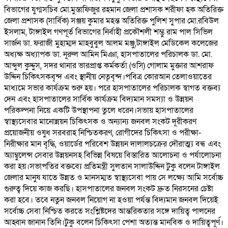
বিভাগের যুগ্মসচিব মো.মুস্তাফিজুর রহমান জেলা প্রশাসক শরীফা হক অতিরিক্ত
জেলা প্রশাসক (সার্বিক) সঞ্জয় কুমার মহন্ত অতিরিক্ত পুলিশ সুপার মো.রবিউল
ইসলাম, টাঙ্গাইল গণপূর্ত বিভাগের নির্বাহী প্রকৌশলী শম্ভু রাম পাল সিভিল
সার্জন ডা. ফরাজী মুহাম্মদ মাহবুবুল আলম মঞ্জু,টাঙ্গাইল মেডিকেল কলেজের
অধ্যক্ষ অধ্যাপক ডা. নূরুল আমিন মিঞা, হাসপাতালের পরিচালক ডা. মো.
আব্দুল কুদ্দুস, সদর থানার ভারপ্রাপ্ত কর্মকর্তা (ওসি) গোলাম মুক্তার আশরাফ
উদ্দিন চিকিৎসকবৃন্দ এবং স্থানীয় নেতৃবৃন্দ।পবিত্র কোরআন তেলাওয়াতের
মাধ্যমে সভার কার্যক্রম শুরু হয়। পরে হাসপাতালের পরিচালক স্বাগত বক্তব্য
দেন এবং হাসপাতালের সার্বিক কার্যক্রম বিদ্যমান সমস্যা ও উন্নয়ন
পরিকল্পনা নিয়ে একটি উপস্থাপনা তুলে ধরেন।সভায় হাসপাতালের
স্বাস্থ্যসেবার মানোন্নয়ন চিকিৎসক ও অন্যান্য জনবল সংকট দূরীকরণ
প্রয়োজনীয় ওষুধ সরবরাহ নিশ্চিতকরণ, রোগীদের চিকিৎসা ও পরীক্ষা-
নিরীক্ষার মান বৃদ্ধি, ওয়ার্ডের পরিবেশ উন্নয়ন দালালচক্রের দৌরাত্ম্য বন্ধ এবং
অ্যাম্বুলেন্স সেবার উন্নয়নসহ বিভিন্ন বিষয়ে বিস্তারিত আলোচনা ও পর্যালোচনা
করা হয়।সভাপতির বক্তব্যে প্রতিমন্ত্রী সুলতান সালাউদ্দিন টুকু বলেন টাঙ্গাইল
জেলার মানুষ যাতে উন্নত ও মানসম্মত স্বাস্থ্যসেবা পায় সে লক্ষ্যে আমি সর্বোচ্চ
গুরুত্ব দিয়ে কাজ করছি। হাসপাতালের জনবল সংকট দ্রুত নিরসনের চেষ্টা
করা হবে। তবে নতুন জনবল নিয়োগ না হওয়া পর্যন্ত বিদ্যমান জনবল দিয়েই
সর্বোচ্চ সেবা নিশ্চিত করতে সংশ্লিষ্টদের আন্তরিকতার সঙ্গে দায়িত্ব পালনের
আহ্বান জানান তিনি।টুকু বলেন চিকিৎসা পেশা অত্যন্ত মানবিক ও দায়িত্বপূর্ণ।