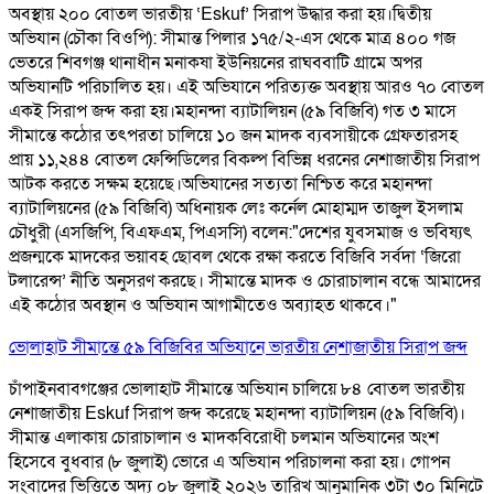
অবস্থায় ২০০ বোতল ভারতীয় ‘Eskuf’ সিরাপ উদ্ধার করা হয়। ​দ্বিতীয়
অভিযান (চৌকা বিওপি): সীমান্ত পিলার ১৭৫/২-এস থেকে মাত্র ৪০০ গজ
ভেতরে শিবগঞ্জ থানাধীন মনাকষা ইউনিয়নের রাঘববাটি গ্রামে অপর
অভিযানটি পরিচালিত হয়। এই অভিযানে পরিত্যক্ত অবস্থায় আরও ৭০ বোতল
একই সিরাপ জব্দ করা হয়। ​ মহানন্দা ব্যাটালিয়ন (৫৯ বিজিবি) গত ৩ মাসে
সীমান্তে কঠোর তৎপরতা চালিয়ে ১০ জন মাদক ব্যবসায়ীকে গ্রেফতারসহ
প্রায় ১১,২৪৪ বোতল ফেন্সিডিলের বিকল্প বিভিন্ন ধরনের নেশাজাতীয় সিরাপ
আটক করতে সক্ষম হয়েছে। ​ ​অভিযানের সত্যতা নিশ্চিত করে মহানন্দা
ব্যাটালিয়নের (৫৯ বিজিবি) অধিনায়ক লেঃ কর্নেল মোহাম্মদ তাজুল ইসলাম
চৌধুরী (এসজিপি, বিএফএম, পিএসসি) বলেন: ​"দেশের যুবসমাজ ও ভবিষ্যৎ
প্রজন্মকে মাদকের ভয়াবহ ছোবল থেকে রক্ষা করতে বিজিবি সর্বদা ‘জিরো
টলারেন্স’ নীতি অনুসরণ করছে। সীমান্তে মাদক ও চোরাচালান বন্ধে আমাদের
এই কঠোর অবস্থান ও অভিযান আগামীতেও অব্যাহত থাকবে।"
ভোলাহাট সীমান্তে ৫৯ বিজিবির অভিযানে ভারতীয় নেশাজাতীয় সিরাপ জব্দ
চাঁপাইনবাবগঞ্জের ভোলাহাট সীমান্তে অভিযান চালিয়ে ৮৪ বোতল ভারতীয়
নেশাজাতীয় Eskuf সিরাপ জব্দ করেছে মহানন্দা ব্যাটালিয়ন (৫৯ বিজিবি)।
সীমান্ত এলাকায় চোরাচালান ও মাদকবিরোধী চলমান অভিযানের অংশ
হিসেবে বুধবার (৮ জুলাই) ভোরে এ অভিযান পরিচালনা করা হয়। গোপন
সংবাদের ভিত্তিতে অদ্য ০৮ জুলাই ২০২৬ তারিখ আনুমানিক ৩টা ৩০ মিনিটে