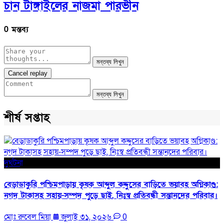
চান টাঙ্গাইলের নাজমা পারভীন
0 মন্তব্য
মন্তব্য লিখুন
Cancel replay
মন্তব্য লিখুন
শীর্ষ সপ্তাহ
দুর্ঘটনা
বেড়াডাকুরি পশ্চিমপাড়ায় কৃষক আব্দুল কদ্দুসের বাড়িতে ভয়াবহ অগ্নিকাণ্ড:
নগদ টাকাসহ সহায়-সম্পদ পুড়ে ছাই, নিঃস্ব প্রতিবন্ধী সন্তানদের পরিবার।
মোঃ রুবেল মিয়া
জুলাই ৩১, ২০২৬
0