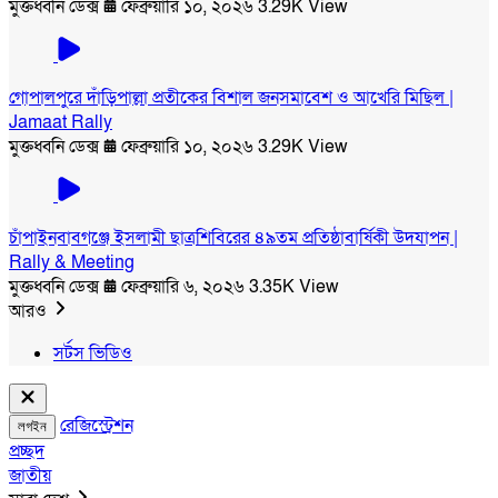
মুক্তধ্বনি ডেক্স
ফেব্রুয়ারি ১০, ২০২৬
3.29K View
গোপালপুরে দাঁড়িপাল্লা প্রতীকের বিশাল জনসমাবেশ ও আখেরি মিছিল |
Jamaat Rally
মুক্তধ্বনি ডেক্স
ফেব্রুয়ারি ১০, ২০২৬
3.29K View
চাঁপাইনবাবগঞ্জে ইসলামী ছাত্রশিবিরের ৪৯তম প্রতিষ্ঠাবার্ষিকী উদযাপন |
Rally & Meeting
মুক্তধ্বনি ডেক্স
ফেব্রুয়ারি ৬, ২০২৬
3.35K View
আরও
সর্টস ভিডিও
রেজিস্ট্রেশন
লগইন
প্রচ্ছদ
জাতীয়