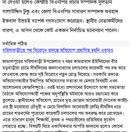
না দেওয়া হলেও কেন্দ্রীয় বিএনপির প্রচার সম্পাদক সুলতান
সালাউদ্দিন টুকু এবং জেলা বিএনপির সাধারণ সম্পাদক ফরহাদ
ইকবাল উভয়ই ব্যাপক গণসংযোগ করেছেন। স্থানীয় নেতাকর্মীদের
ধারণা, এ আসন থেকে কেউ একজন নির্বাচিত মনোনয়ন পাবেন।
সর্বাধিক পঠিত
সরিষাবাড়ীতে পথ বিরোধে তদন্তে অভিযোগ প্রমাণিত হয়নি এবারও
জামালপুরের সরিষাবাড়ী উপজেলার ৭ নম্বর কামরাবাদ ইউনিয়নের বীর
বড়বাড়ীয়া গ্রামে দীর্ঘদিনের জনসাধারণের চলাচলের কয়েকটি পথ বন্ধ করে
দেওয়াকে কেন্দ্র করে সৃষ্ট বিরোধে নতুন মোড় নিয়েছে। সরকারি তদন্তে
অভিযোগকারীর উত্থাপিত অভিযোগের সত্যতা না মেলায় বিষয়টি এখন
আলোচনার কেন্দ্রবিন্দুতে। এরই মধ্যে প্রশাসনের উদ্যোগে ডাকা সমঝোতা
বৈঠকে অভিযোগকারী পক্ষের অনুপস্থিতি ঘটনাকে আরও রহস্যময় করে
তুলেছে। স্থানীয়দের অভিযোগ, গ্রামের মৃত মোস্তান আনোয়ারী (সাবেক কাজী)-
এর স্ত্রী মনোয়ারা চৌধুরী ও মেয়ে বিলকিস আনোয়ারী (রুমি) দীর্ঘদিন ধরে
গ্রামের শতবর্ষের পুরোনো কয়েকটি চলাচলের পথ অবরুদ্ধ করে রেখেছেন।
এতে সাধারণ মানুষ, শিক্ষার্থী, কৃষক ও পথচারীদের প্রতিনিয়ত দুর্ভোগ
পোহাতে হচ্ছে। বিষয়টি নিয়ে একাধিকবার আপত্তি জানানো হলেও কোনো