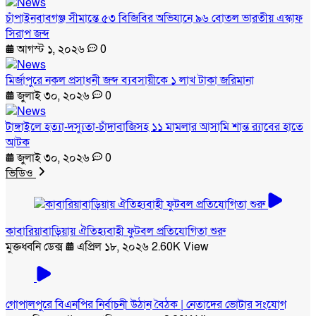
চাঁপাইনবাবগঞ্জ সীমান্তে ৫৩ বিজিবির অভিযানে ৯৬ বোতল ভারতীয় এস্কাফ
সিরাপ জব্দ
আগস্ট ১, ২০২৬
0
মির্জাপুরে নকল প্রসাধনী জব্দ ব্যবসায়ীকে ১ লাখ টাকা জরিমানা
জুলাই ৩০, ২০২৬
0
টাঙ্গাইলে হত্যা-দস্যুতা-চাঁদাবাজিসহ ১১ মামলার আসামি শান্ত র‍্যাবের হাতে
আটক
জুলাই ৩০, ২০২৬
0
ভিডিও
কাবারিয়াবাড়িয়ায় ঐতিহ্যবাহী ফুটবল প্রতিযোগিতা শুরু
মুক্তধ্বনি ডেক্স
এপ্রিল ১৮, ২০২৬
2.60K View
গোপালপুরে বিএনপির নির্বাচনী উঠান বৈঠক | নেতাদের ভোটার সংযোগ