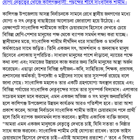
যোগ্য নেতৃত্বের খোঁজে কালিগঞ্জবাসী: পছন্দের শীর্ষে সাংবাদিক শামীম।
কালিগঞ্জ উপজেলায় আসন্ন নির্বাচনকে সামনে রেখে স্থানীয় জনগণের মধ্যে
যোগ্য ও সৎ নেতৃত্ব বাছাইয়ের আলোচনা জোরালো হয়ে উঠেছে। এ
প্রেক্ষাপটে সাংবাদিক শামীমকে ভাইস চেয়ারম্যান হিসেবে দেখতে চেয়ে
বিভিন্ন শ্রেণি-পেশার মানুষের পক্ষ থেকে ব্যাপক সমর্থন লক্ষ্য করা যাচ্ছে।
স্থানীয়দের মতে, সাংবাদিক শামীম দীর্ঘদিন ধরে সামাজিক ও মানবিক
কর্মকাণ্ডের সাথে জড়িত। তিনি একজন সৎ, আদর্শবান ও জনবান্ধব মানুষ
হিসেবে এলাকায় সুপরিচিত। সাধারণ মানুষের পাশে দাঁড়ানো, ন্যায়ের পক্ষে
কথা বলা এবং সমাজের উন্নয়নে কাজ করার জন্য তিনি মানুষের আস্থা অর্জন
করেছেন। এছাড়া দেশের বিভিন্ন গুণীজন—কবি, সাহিত্যিক, শিক্ষক, প্রভাষক,
প্রশাসনের কর্মকর্তা, উপদেষ্টা ও মন্ত্রীদের সাথে তার সুসম্পর্ক রয়েছে বলে
জানা গেছে। সাংবাদিক মহলেও তার একটি গ্রহণযোগ্য অবস্থান রয়েছে এবং
বিভিন্ন পর্যায়ের সাংবাদিক নেতৃবৃন্দের সাথে তার সুসম্পর্ক বিদ্যমান। এলাকার
সচেতন মহল মনে করছেন, এমন একজন অভিজ্ঞ ও সৎ মানুষ জনপ্রতিনিধি
হলে কালিগঞ্জ উপজেলার উন্নয়ন কার্যক্রম আরও গতিশীল হবে। তারা আশা
প্রকাশ করেন, আসন্ন নির্বাচনে সাংবাদিক শামীম ভাইস চেয়ারম্যান পদে প্রার্থী
হলে তিনি ব্যাপক জনসমর্থন লাভ করবেন। স্থানীয় একাধিক ব্যক্তি জানান,
“আমরা এমন একজন মানুষকে নেতৃত্বে দেখতে চাই, যিনি সততা ও নিষ্ঠার
সাথে কাজ করবেন। সাংবাদিক শামীম সেই যোগ্যতা রাখেন। তাকে ভাইস
চেয়ারম্যান হিসেবে দেখতে চাই—এটাই আমাদের প্রত্যাশা।” তবে এ বিষয়ে