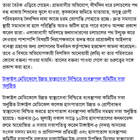
তারা বৈঠক এড়িয়ে গেছেন। গ্রামবাসীর অভিযোগ, দীর্ঘদিন ধরে চলাচলের পথ
বন্ধ থাকায় শিশুদের স্কুলে যাওয়া, কৃষকদের জমিতে যাতায়াত, অসুস্থ রোগী
পরিবহনসহ দৈনন্দিন নানা কাজে চরম ভোগান্তি পোহাতে হচ্ছে। দ্রুত সমস্যার
স্থায়ী সমাধান না হলে পরিস্থিতি আরও জটিল হতে পারে বলেও আশঙ্কা প্রকাশ
করেন তারা। এলাকাবাসী অবিলম্বে জনসাধারণের চলাচলের পথ উন্মুক্ত করে
দেওয়ার পাশাপাশি বিষয়টি নিরপেক্ষভাবে তদন্ত করে প্রয়োজনীয় আইনগত
ব্যবস্থা গ্রহণের জন্য প্রশাসনের ঊর্ধ্বতন কর্তৃপক্ষের হস্তক্ষেপ কামনা করেছেন।
তবে এ বিষয়ে অভিযোগকারী বিলকিস আনোয়ারী (রুমি) বা তার পরিবারের
কোনো বক্তব্য পাওয়া যায়নি। তাদের বক্তব্য পাওয়া গেলে তা গুরুত্বের সঙ্গে
প্রকাশ করা হবে।
টাঙ্গাইল মেডিকেলে উন্নত স্বাস্থ্যসেবা নিশ্চিতে ব্যবস্থাপনা কমিটির সভা
অনুষ্ঠিত
টাঙ্গাইল মেডিকেলে উন্নত স্বাস্থ্যসেবা নিশ্চিতে ব্যবস্থাপনা কমিটির সভা
অনুষ্ঠিত টাঙ্গাইল মেডিকেল কলেজ হাসপাতালে উন্নত ও রোগীবান্ধব
স্বাস্থ্যসেবা নিশ্চিত করতে হাসপাতাল ব্যবস্থাপনা কমিটির সমন্বয় সভা অনুষ্ঠিত
হয়েছে। শুক্রবার (১০ জুলাই) সকাল সাড়ে ১০টায় হাসপাতালের কনফারেন্স
রুমে আয়োজিত এ সভায় সভাপতিত্ব করেন টাঙ্গাইল-৫ (সদর) আসনের
সংসদ সদস্য মৎস্য ও প্রাণিসম্পদ প্রতিমন্ত্রী এবং হাসপাতাল ব্যবস্থাপনা
কমিটির সভাপতি সুলতান সালাউদ্দিন টুকু।সভায় উপস্থিত ছিলেন স্বাস্থ্যসেবা