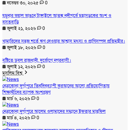
নভেম্বর ৩০, ২০২৫
0
যমুনার ভয়াল ভাঙনে টাঙ্গাইলে আতঙ্ক নদীগর্ভে মহাসড়কের অংশ ও
বসতবাড়ি
জুলাই ২১, ২০২৬
0
খামারিদের সহজ শর্তে ঋণ দেওয়ার আশ্বাস মৎস্য ও প্রাণিসম্পদ প্রতিমন্ত্রীর।
জুলাই ১৮, ২০২৬
0
বৃষ্টিতে ডুবল রাজধানী, দুর্ভোগে নগরবাসী।
জুলাই ১২, ২০২৬
0
মুসলিম বিশ্ব
নেত্রকোনা দুর্গাপুরে তিনদিনব্যাপী কুরআনের আলো প্রতিযোগিতায়
শিক্ষার্থীদের ব্যাপক অংশগ্রহণ
মার্চ ৬, ২০২৬
0
নেত্রকোনা দুর্গাপুরে আলেম ওলামাদের সম্মানে ইফতার মাহফিল
মার্চ ৪, ২০২৬
0