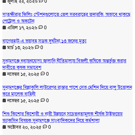
জুলাই ২২, ২০২৬
0
সাতক্ষীরার ফিলিং স্টেশনগুলোতে তেল সরবরাহের তদারকি, অভাবে থাকছে
পেট্রোল ও অকটেন
এপ্রিল ১৭, ২০২৬
0
বাগেরহাট-এ ভয়াবহ সড়ক দুর্ঘটনা,১৩ জনের মৃত্যু
মার্চ ১৩, ২০২৬
0
সুনামগঞ্জে নবায়নযোগ্য জ্বালানি নীতিমালায় বিজলী কৃষিকে অন্তর্ভুক্ত করার
দাবীতে কৃষক সমাবেশ
নভেম্বর ১৫, ২০২৫
0
সুনামগঞ্জের বিন্নাকুলি লাউরেগর রাস্তার পাশে সেভ মেশিন দিয়ে বালু উত্তোলন
করে মালেক বাহিনী
নভেম্বর ১৫, ২০২৫
0
শিশু কিশোর কিশোরী ও নারী উন্নয়নে সচেতনতামূলক শীর্ষক টাইফয়েড
ভ্যাকসিন বিষয়ক সুনামগঞ্জে সাংবাদিকদের নিয়ে কর্মশালা
অক্টোবর ২০, ২০২৫
0