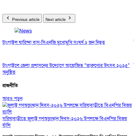
Previous article
Next article
টাংগাইল ঘারিন্দা বাস-সিএনজি মুখোমুখি সংঘর্ষ ২ জন নিহত
ট
টাংগাইলে জেলা প্রশাসনের উদ্যোগে আয়োজিত "তারুণ্যের উৎসব ২০২৫"
ট
অনুষ্ঠিত
রাজনীতি
আরও পড়ুন
সরিষাবাড়ীতে জুলাই গণঅভ্যুত্থান দিবস-২০২৬ উপলক্ষে বিএনপির বিজয়
র্যালি