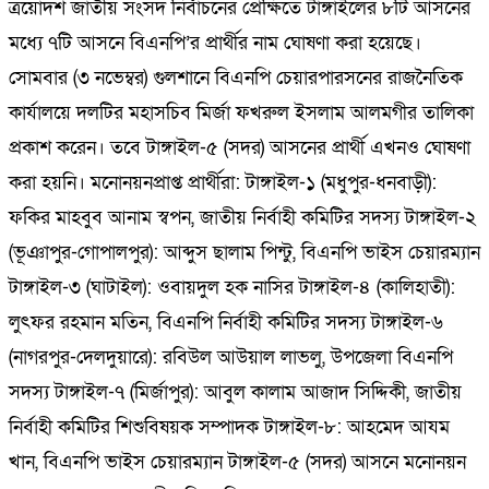
ত্রয়োদশ জাতীয় সংসদ নির্বাচনের প্রেক্ষিতে টাঙ্গাইলের ৮টি আসনের
মধ্যে ৭টি আসনে বিএনপি’র প্রার্থীর নাম ঘোষণা করা হয়েছে।
সোমবার (৩ নভেম্বর) গুলশানে বিএনপি চেয়ারপারসনের রাজনৈতিক
কার্যালয়ে দলটির মহাসচিব মির্জা ফখরুল ইসলাম আলমগীর তালিকা
প্রকাশ করেন। তবে টাঙ্গাইল-৫ (সদর) আসনের প্রার্থী এখনও ঘোষণা
করা হয়নি। মনোনয়নপ্রাপ্ত প্রার্থীরা: টাঙ্গাইল-১ (মধুপুর-ধনবাড়ী):
ফকির মাহবুব আনাম স্বপন, জাতীয় নির্বাহী কমিটির সদস্য টাঙ্গাইল-২
(ভূঞাপুর-গোপালপুর): আব্দুস ছালাম পিন্টু, বিএনপি ভাইস চেয়ারম্যান
টাঙ্গাইল-৩ (ঘাটাইল): ওবায়দুল হক নাসির টাঙ্গাইল-৪ (কালিহাতী):
লুৎফর রহমান মতিন, বিএনপি নির্বাহী কমিটির সদস্য টাঙ্গাইল-৬
(নাগরপুর-দেলদুয়ারে): রবিউল আউয়াল লাভলু, উপজেলা বিএনপি
সদস্য টাঙ্গাইল-৭ (মির্জাপুর): আবুল কালাম আজাদ সিদ্দিকী, জাতীয়
নির্বাহী কমিটির শিশুবিষয়ক সম্পাদক টাঙ্গাইল-৮: আহমেদ আযম
খান, বিএনপি ভাইস চেয়ারম্যান টাঙ্গাইল-৫ (সদর) আসনে মনোনয়ন