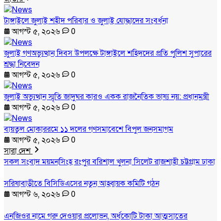
টাঙ্গাইলে জুলাই শহীদ পরিবার ও জুলাই যোদ্ধাদের সংবর্ধনা
আগস্ট ৫, ২০২৬
0
জুলাই গণঅভ্যুত্থান দিবস উপলক্ষে টাঙ্গাইলে শহিদদের প্রতি পুলিশ সুপারের
শ্রদ্ধা নিবেদন
আগস্ট ৫, ২০২৬
0
জুলাই অভ্যুত্থান স্মৃতি জাদুঘর কারও একক রাজনৈতিক ভাষ্য নয়: প্রধানমন্ত্রী
আগস্ট ৫, ২০২৬
0
বায়তুল মোকাররমে ১১ দলের গণসমাবেশে বিপুল জনসমাগম
আগস্ট ৫, ২০২৬
0
সারা দেশ
সকল সংবাদ
ময়মনসিংহ
রংপুর
বরিশাল
খুলনা
সিলেট
রাজশাহী
চট্টগ্রাম
ঢাকা
সরিষাবাড়ীতে বিসিডিএসের নতুন আহ্বায়ক কমিটি গঠন
আগস্ট ৬, ২০২৬
0
এনজিওর নামে গরু দেওয়ার প্রলোভন, অর্ধকোটি টাকা আত্মসাতের