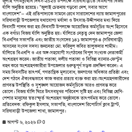
জুলাই গণঅভ্যুত্থান দিবস-২০২৬ উপলক্ষে সরিষাবাড়ীতে বিএনপির বিজয়
র্যালি অনুষ্ঠিত হয়েছে। "জুলাই চেতনায় গড়বো দেশ, সবার আগে
বাংলাদেশ"— এই প্রতিপাদ্যকে সামনে রেখে সারাদেশের ন্যায় জামালপুরের
সরিষাবাড়ী উপজেলায় যথাযোগ্য মর্যাদা ও উৎসাহ-উদ্দীপনার মধ্য দিয়ে
দিবসটি পালন করা হয়।দিবসটি উপলক্ষে আয়োজিত কর্মসূচির অংশ হিসেবে
এক বর্ণাঢ্য বিজয় র্যালি অনুষ্ঠিত হয়। র্যালিতে নেতৃত্ব দেন জামালপুর জেলা
বিএনপির সভাপতি এবং জাতীয় সংসদের ১৪১ জামালপুর-৪ (সরিষাবাড়ী)
আসনের সংসদ সদস্য জননেতা মো. ফরিদুল কবির তালুকদার শামীম।
র্যালিতে বিএনপি ও এর অঙ্গ-সহযোগী সংগঠনের বিপুল সংখ্যক নেতাকর্মী
অংশগ্রহণ করেন। জাতীয় পতাকা, দলীয় পতাকা ও বিভিন্ন ব্যানার-ফেস্টুন
বহন করে অংশগ্রহণকারীরা উপজেলার গুরুত্বপূর্ণ সড়ক প্রদক্ষিণ করেন। এ
সময় দিবসটির তাৎপর্য, গণতান্ত্রিক মূল্যবোধ, জনগণের অধিকার প্রতিষ্ঠা এবং
দেশ গঠনে ঐক্যবদ্ধভাবে কাজ করার প্রত্যয় ব্যক্ত করা হয়।অংশগ্রহণকারীদের
প্রাণবন্ত উপস্থিতি ও সুশৃঙ্খল আয়োজন কর্মসূচিকে আরও প্রাণবন্ত করে
তোলে। বিজয় র্যালি ঘিরে উৎসবমুখর পরিবেশ সৃষ্টি হয় এবং বিভিন্ন শ্রেণি-
পেশার মানুষের স্বতঃস্ফূর্ত অংশগ্রহণ অনুষ্ঠানকে তাৎপর্যময় করে তোলে।
প্রতিবেদক: রফিকুল ইসলাম, সভাপতি, বাংলাদেশ রিপোর্টার্স ক্লাব ট্রাস্ট,
সরিষাবাড়ী উপজেলা শাখা, জামালপুর।
আগস্ট ৬, ২০২৬
0