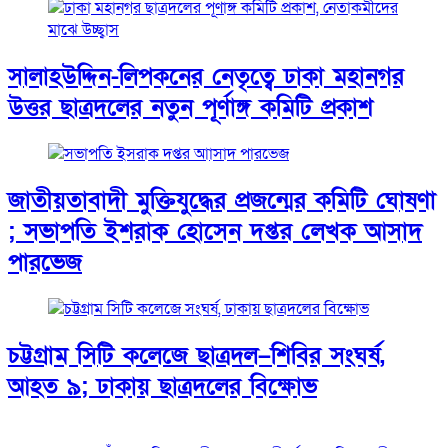
সালাহউদ্দিন-লিপকনের নেতৃত্বে ঢাকা মহানগর
উত্তর ছাত্রদলের নতুন পূর্ণাঙ্গ কমিটি প্রকাশ
জাতীয়তাবাদী মুক্তিযুদ্ধের প্রজন্মের কমিটি ঘোষণা
; সভাপতি ইশরাক হোসেন দপ্তর লেখক আসাদ
পারভেজ
চট্টগ্রাম সিটি কলেজে ছাত্রদল–শিবির সংঘর্ষ,
আহত ৯; ঢাকায় ছাত্রদলের বিক্ষোভ