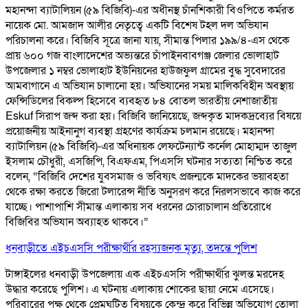
মহানন্দা ব্যাটালিয়ন (৫৯ বিজিবি)-এর অধীনস্থ চাঁনশিকারী বিওপিতে কর্মরত
নায়েক মো. আমজাদ আলীর নেতৃত্বে একটি বিশেষ টহল দল অভিযান
পরিচালনা করে। বিজিবি সূত্রে জানা যায়, সীমান্ত পিলার ১৯৯/৪-এস থেকে
প্রায় ৬০০ গজ বাংলাদেশের অভ্যন্তরে চাঁপাইনবাবগঞ্জ জেলার ভোলাহাট
উপজেলার ১ নম্বর ভোলাহাট ইউনিয়নের হাউজফুল গ্রামের বুদ্ধ সুবেদারের
আমবাগানে এ অভিযান চালানো হয়। অভিযানের সময় মালিকবিহীন অবস্থায়
ফেন্সিডিলের বিকল্প হিসেবে ব্যবহৃত ৮৪ বোতল ভারতীয় নেশাজাতীয়
Eskuf সিরাপ জব্দ করা হয়। বিজিবি জানিয়েছে, জব্দকৃত মাদকদ্রব্যের বিষয়ে
প্রয়োজনীয় আইনানুগ ব্যবস্থা গ্রহণের কার্যক্রম চলমান রয়েছে। মহানন্দা
ব্যাটালিয়ন (৫৯ বিজিবি)-এর অধিনায়ক লেফটেন্যান্ট কর্নেল মোহাম্মদ তাজুল
ইসলাম চৌধুরী, এসজিপি, বিএফএম, পিএসসি ঘটনার সত্যতা নিশ্চিত করে
বলেন, “বিজিবি দেশের যুবসমাজ ও ভবিষ্যৎ প্রজন্মকে মাদকের ভয়াবহতা
থেকে রক্ষা করতে জিরো টলারেন্স নীতি অনুসরণ করে নিরলসভাবে কাজ করে
যাচ্ছে। পাশাপাশি সীমান্ত এলাকায় সব ধরনের চোরাচালান প্রতিরোধে
বিজিবির অভিযান অব্যাহত থাকবে।”
ধনবাড়ীতে এইচএসসি পরীক্ষার্থীর রহস্যজনক মৃত্যু, তদন্তে পুলিশ
টাঙ্গাইলের ধনবাড়ী উপজেলায় এক এইচএসসি পরীক্ষার্থীর ঝুলন্ত মরদেহ
উদ্ধার করেছে পুলিশ। এ ঘটনায় এলাকায় শোকের ছায়া নেমে এসেছে।
পরিবারের পক্ষ থেকে প্রেমঘটিত বিষয়কে কেন্দ্র করে বিভিন্ন অভিযোগ তোলা