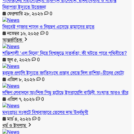
পাকিস্তানের সমালোচনায় আফগান তালেবান: মানবাধিকার ও সীমান্ত
নিরাপত্তা ইস্যুতে উত্তেজনা
ফেব্রুয়ারি ২৮, ২০২৬
0
নিরবেই গাজার শাসন ও নিয়ন্ত্রণ এসেছে হামাসের হাতে
নভেম্বর ১৬, ২০২৫
0
আন্তর্জাতিক
শক্তিশালী ‘এল নিনো’ নিয়ে বিশ্বজুড়ে সতর্কতা: কী ঘটতে পারে পৃথিবীতে?
জুন ৫, ২০২৬
0
হরমুজ প্রণালি ইস্যুতে জাতিসংঘে প্রস্তাব ভেস্তে দিল রাশিয়া–চীনের ভেটো
এপ্রিল ৮, ২০২৬
0
দক্ষিণ লেবাননে আংশিক পিছু হটেছে ইসরায়েলি বাহিনী, সংঘাত আরও তীব্র
এপ্রিল ৭, ২০২৬
0
মধ্যপ্রাচ্য সংকটে বিশ্ববাজারে তেলের দাম ঊর্ধ্বমুখী
মার্চ ৪, ২০২৬
0
ধর্ম ও ইসলাম