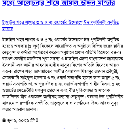
মধ্যে আলোচনার শীর্ষে জামাল উদ্দিন মাস্টার
টাঙ্গাইল শহর শাখার ৩ ও ৫ নং ওয়ার্ডের উদ্যোগে ঈদ পুনর্মিলনী অনুষ্ঠিত
হয়েছে
টাঙ্গাইল শহর শাখার ৩ ও ৫ নং ওয়ার্ডের উদ্যোগে ঈদ পুনর্মিলনী অনুষ্ঠিত
হয়েছে শুক্রবার (৫ জুন) বিকেলে আয়োজিত এ অনুষ্ঠানে বিভিন্ন স্তরের স্থানীয়
নেতৃবৃন্দ ও কর্মীরা অংশগ্রহণ করেন।অনুষ্ঠানে প্রধান অতিথি হিসেবে বক্তব্য
রাখেন কেন্দ্রীয় মজলিসে শূরা সদস্য ও টাঙ্গাইল জেলা বাংলাদেশ জামায়াতে
ইসলামী-এর আমীর আহসান হাবীব মাসুদ।বিশেষ অতিথি হিসেবে আরও
বক্তব্য রাখেন শহর জামায়াতের আমীর অধ্যাপক মিজানুর রহমান চৌধুরী,
সেক্রেটারি সাইফুল ইসলাম ৩ নং ওয়ার্ড সভাপতি হাসান আল মামুন ৫ নং
ওয়ার্ড সভাপতি ডা. আব্দুর রউফ ৯ নং ওয়ার্ড সভাপতি শাহীন মিঞা, ৫ নং
ওয়ার্ডের সেক্রেটারি মকবুল হোসেন এবং বীর মুক্তিযোদ্ধা ও সাবেক
কাউন্সিলর মীর ওয়াজেদ আলীসহ অন্যান্য নেতৃবৃন্দ। বক্তারা ঈদ পুনর্মিলনীর
মাধ্যমে পারস্পরিক সম্প্রীতি, ভ্রাতৃত্ববোধ ও সংগঠনের ঐক্য আরও সুদৃঢ়
করার আহ্বান জানান।
জুন ৬, ২০২৬
0