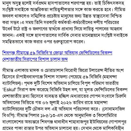
মানুষ অসুস্থ হলেই সর্বপ্রথম হাসপাতালের শরণাপন্ন হয়। তাই চিকিৎসকসহ
সংশ্লিষ্ট সবাইকে আন্তরিকতা দায়িত্বশীলতার সঙ্গে কাজ করতে হবে। সীমিত
জনবল থাকলেও সম্মিলিত প্রচেষ্টায় মানুষের জন্য উন্নত স্বাস্থ্যসেবা নিশ্চিত
করা সম্ভব।এ সময় তিনি সরকারি কর্মকর্তা-কর্মচারীদের দলীয় পরিচয়ের
ঊর্ধ্বে উঠে রাষ্ট্র ও জনগণের স্বার্থকে প্রাধান্য দিয়ে দায়িত্ব পালনের আহ্বান
জানান। একই সঙ্গে হাসপাতালের সার্বিক সেবার মানোন্নয়নে সংশ্লিষ্ট সবাইকে
সমন্বিতভাবে কাজ করার ওপর গুরুত্বারোপ করেন।
শিবগঞ্জ সীমান্তে ৫৯ বিজিবি’র জোড়া অভিযান ফেন্সিডিলের বিকল্প
নেশাজাতীয় সিরাপের বিশাল চালান জব্দ
সীমান্ত এলাকায় মাদক ও চোরাচালান বিরোধী জিরো টলারেন্স নীতির অংশ
হিসেবে চাঁপাইনবাবগঞ্জে বিশাল সাফল্য পেয়েছে ৫৯ বিজিবি (মহানন্দা
ব্যাটালিয়ন)। পৃথক দুটি বিশেষ অভিযান চালিয়ে বিপুল পরিমাণ ভারতীয়
‘Eskuf’ সিরাপ জব্দ করেছে বিজিবি টহল দল, যা মূলত ফেন্সিডিলের বিকল্প
নেশাজাতীয় দ্রব্য হিসেবে ব্যবহৃত হচ্ছিল। ​মধ্যরাতের গোপন সংবাদে চিরুনি
অভিযানের ভিত্তিতে গত ০৬ জুলাই ২০২৬ তারিখ রাতে মহানন্দা
ব্যাটালিয়নের দুটি চৌকস দল এই অভিযান পরিচালনা করে। ​ (সোনামসজিদ
বিওপি): সীমান্ত পিলার ১৮৫/১৩-এস থেকে আনুমানিক ৩ কিলোমিটার
বাংলাদেশের অভ্যন্তরে শিবগঞ্জ থানাধীন শাহাবাজপুর ইউনিয়নের গোপালপুর
গ্রামের পাকা রাস্তার উপর অভিযান চালানো হয়। সেখান থেকে মালিকবিহীন