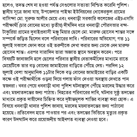
হলেও, তদন্ত শেষ না হওয়া পর্যন্ত সেগুলোর সত্যতা নিশ্চিত করেনি পুলিশ।
স্থানীয় সূত্রে জানা যায়, উপজেলার পাইস্কা ইউনিয়নের ধোকেরকুল গ্রামের
বাসিন্দা মো. সুরুজ আলীর মেয়ে এবং ধনবাড়ী সরকারি কলেজের এইচএসসি
পরীক্ষার্থী (চার বোনের মধ্যে তৃতীয়) দীর্ঘদিন ধরে ধনবাড়ী পৌরসভার বন্দ-
টাকুরিয়া গ্রামের দুবাইপ্রবাসী মঞ্জু মিয়ার ছেলে মো. মারুফ হোসেন শান্তর সঙ্গে
সম্পর্কে জড়িত ছিলেন বলে পরিবারের দাবি। পরিবারের অভিযোগ, গত ১১
জুলাই সকালে ফোন করে ওই তরুণীকে দেখা করার জন্য ডেকে নেন মারুফ
হোসেন শান্ত। এরপর সারাদিন তারা অজ্ঞাত স্থানে অবস্থান করেন। পরে
বিষয়টি জানাজানি হলে ছেলের পরিবার স্থানীয় নেতাকর্মীদের মাধ্যমে রাতে
মেয়েটিকে তার বড় বোনের জামাইয়ের বাড়িতে পৌঁছে দেয়। পরদিন ১২
জুলাই বেলা আনুমানিক ১১টার দিকে বড় বোনের জামাইয়ের বাড়ির একটি
কক্ষে ওই পরীক্ষার্থীকে ওড়না দিয়ে গলায় ফাঁস দেওয়া অবস্থায় দেখতে পান
স্বজনরা। খবর পেয়ে ধনবাড়ী থানা পুলিশ ঘটনাস্থলে পৌঁছে মরদেহ উদ্ধার করে
এবং ময়নাতদন্তের জন্য পাঠায়। নিহতের পরিবারের দাবি, ঘটনার সুষ্ঠু তদন্তের
মাধ্যমে প্রকৃত দায়ীদের চিহ্নিত করে দৃষ্টান্তমূলক শাস্তির ব্যবস্থা করা হোক। এ
বিষয়ে ধনবাড়ী থানার পুলিশ জানায়, মরদেহ ময়নাতদন্তের জন্য পাঠানো
হয়েছে। প্রতিবেদন হাতে পাওয়ার পর এবং তদন্তের ভিত্তিতে মৃত্যুর প্রকৃত
কারণ উদঘাটন করে প্রয়োজনীয় আইনগত ব্যবস্থা নেওয়া হবে।