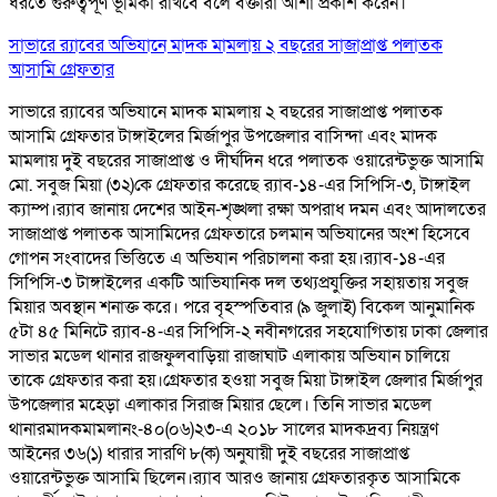
ধরতে গুরুত্বপূর্ণ ভূমিকা রাখবে বলে বক্তারা আশা প্রকাশ করেন।
সাভারে র‌্যাবের অভিযানে মাদক মামলায় ২ বছরের সাজাপ্রাপ্ত পলাতক
আসামি গ্রেফতার
সাভারে র‌্যাবের অভিযানে মাদক মামলায় ২ বছরের সাজাপ্রাপ্ত পলাতক
আসামি গ্রেফতার টাঙ্গাইলের মির্জাপুর উপজেলার বাসিন্দা এবং মাদক
মামলায় দুই বছরের সাজাপ্রাপ্ত ও দীর্ঘদিন ধরে পলাতক ওয়ারেন্টভুক্ত আসামি
মো. সবুজ মিয়া (৩২)কে গ্রেফতার করেছে র‌্যাব-১৪-এর সিপিসি-৩, টাঙ্গাইল
ক্যাম্প।র‌্যাব জানায় দেশের আইন-শৃঙ্খলা রক্ষা অপরাধ দমন এবং আদালতের
সাজাপ্রাপ্ত পলাতক আসামিদের গ্রেফতারে চলমান অভিযানের অংশ হিসেবে
গোপন সংবাদের ভিত্তিতে এ অভিযান পরিচালনা করা হয়।র‌্যাব-১৪-এর
সিপিসি-৩ টাঙ্গাইলের একটি আভিযানিক দল তথ্যপ্রযুক্তির সহায়তায় সবুজ
মিয়ার অবস্থান শনাক্ত করে। পরে বৃহস্পতিবার (৯ জুলাই) বিকেল আনুমানিক
৫টা ৪৫ মিনিটে র‌্যাব-৪-এর সিপিসি-২ নবীনগরের সহযোগিতায় ঢাকা জেলার
সাভার মডেল থানার রাজফুলবাড়িয়া রাজাঘাট এলাকায় অভিযান চালিয়ে
তাকে গ্রেফতার করা হয়।গ্রেফতার হওয়া সবুজ মিয়া টাঙ্গাইল জেলার মির্জাপুর
উপজেলার মহেড়া এলাকার সিরাজ মিয়ার ছেলে। তিনি সাভার মডেল
থানারমাদকমামলানং-৪০(০৬)২৩-এ ২০১৮ সালের মাদকদ্রব্য নিয়ন্ত্রণ
আইনের ৩৬(১) ধারার সারণি ৮(ক) অনুযায়ী দুই বছরের সাজাপ্রাপ্ত
ওয়ারেন্টভুক্ত আসামি ছিলেন।র‌্যাব আরও জানায় গ্রেফতারকৃত আসামিকে