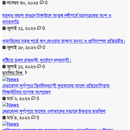
নভেম্বর ৩০, ২০২৫
0
যমুনার ভয়াল ভাঙনে টাঙ্গাইলে আতঙ্ক নদীগর্ভে মহাসড়কের অংশ ও
বসতবাড়ি
জুলাই ২১, ২০২৬
0
খামারিদের সহজ শর্তে ঋণ দেওয়ার আশ্বাস মৎস্য ও প্রাণিসম্পদ প্রতিমন্ত্রীর।
জুলাই ১৮, ২০২৬
0
বৃষ্টিতে ডুবল রাজধানী, দুর্ভোগে নগরবাসী।
জুলাই ১২, ২০২৬
0
মুসলিম বিশ্ব
নেত্রকোনা দুর্গাপুরে তিনদিনব্যাপী কুরআনের আলো প্রতিযোগিতায়
শিক্ষার্থীদের ব্যাপক অংশগ্রহণ
মার্চ ৬, ২০২৬
0
নেত্রকোনা দুর্গাপুরে আলেম ওলামাদের সম্মানে ইফতার মাহফিল
মার্চ ৪, ২০২৬
0