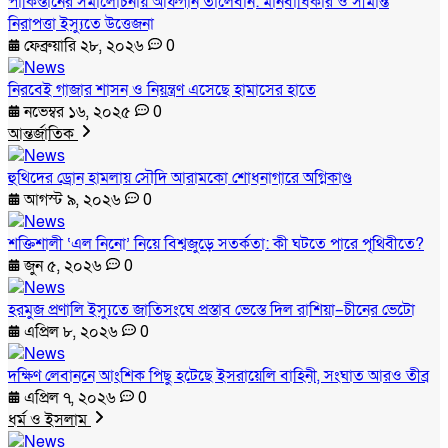
পাকিস্তানের সমালোচনায় আফগান তালেবান: মানবাধিকার ও সীমান্ত
নিরাপত্তা ইস্যুতে উত্তেজনা
ফেব্রুয়ারি ২৮, ২০২৬
0
নিরবেই গাজার শাসন ও নিয়ন্ত্রণ এসেছে হামাসের হাতে
নভেম্বর ১৬, ২০২৫
0
আন্তর্জাতিক
হুথিদের ড্রোন হামলায় সৌদি আরামকো শোধনাগারে অগ্নিকাণ্ড
আগস্ট ৯, ২০২৬
0
শক্তিশালী ‘এল নিনো’ নিয়ে বিশ্বজুড়ে সতর্কতা: কী ঘটতে পারে পৃথিবীতে?
জুন ৫, ২০২৬
0
হরমুজ প্রণালি ইস্যুতে জাতিসংঘে প্রস্তাব ভেস্তে দিল রাশিয়া–চীনের ভেটো
এপ্রিল ৮, ২০২৬
0
দক্ষিণ লেবাননে আংশিক পিছু হটেছে ইসরায়েলি বাহিনী, সংঘাত আরও তীব্র
এপ্রিল ৭, ২০২৬
0
ধর্ম ও ইসলাম