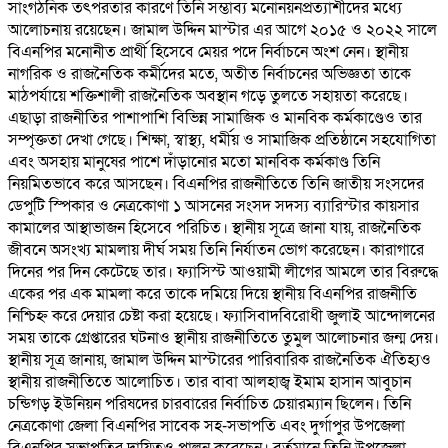
সাংগঠনিক তৎপরতার কারণে তিনি সম্ভাব্য মনোনয়নপ্রত্যাশীদের মধ্যে
আলোচনায় রয়েছেন। জামাল উদ্দিন মাস্টার এর আগে ২০১৫ ও ২০২২ সালে
বিএনপির মনোনীত প্রার্থী হিসেবে মেয়র পদে নির্বাচনে অংশ নেন। স্থানীয়
নাগরিক ও রাজনৈতিক কর্মীদের মতে, অতীত নির্বাচনের অভিজ্ঞতা তাকে
মাঠপর্যায়ে শক্তিশালী রাজনৈতিক অবস্থান গড়ে তুলতে সহায়তা করেছে।
এছাড়া রাজনীতির পাশাপাশি বিভিন্ন সামাজিক ও মানবিক কর্মকাণ্ডেও তার
সম্পৃক্ততা দেখা গেছে। শিক্ষা, স্বাস্থ্য, ধর্মীয় ও সামাজিক প্রতিষ্ঠানে সহযোগিতা
এবং অসহায় মানুষের পাশে দাঁড়ানোর মতো মানবিক কর্মকাণ্ড তিনি
নিয়মিতভাবে করে আসছেন। বিএনপির রাজনীতিতে তিনি জাতীয় সংসদের
ডেপুটি স্পিকার ও নেত্রকোণা ১ আসনের সংসদ সদস্য ব্যারিস্টার কায়সার
কামালের আস্থাভাজন হিসেবে পরিচিত। স্থানীয় সূত্রে জানা যায়, রাজনৈতিক
জীবনে অসংখ্য মামলায় দীর্ঘ সময় তিনি নির্যাতন ভোগ করেছেন। কারাগারে
দিনের পর দিন কেটেছে তার। ফ্যাসিস্ট আওয়ামী লীগের আমলে তার বিরুদ্ধে
একের পর এক মামলা করে তাকে দমিয়ে দিয়ে স্থানীয় বিএনপির রাজনীতি
নিশ্চিহ্ন করে দেয়ার চেষ্টা করা হয়েছে। ফ্যাসিবাদবিরোধী জুলাই আন্দোলনের
সময় তাকে গ্রেপ্তারের ঘটনাও স্থানীয় রাজনীতিতে তুমুল আলোচনার জন্ম দেয়।
স্থানীয় সূত্র জানায়, জামাল উদ্দিন মাস্টারের পারিবারিক রাজনৈতিক ঐতিহ্যও
স্থানীয় রাজনীতিতে আলোচিত। তার বাবা আলহাজ্ব ইমাম হাসান আবুচান
চন্ডিগড় ইউনিয়ন পরিষদের চারবারের নির্বাচিত চেয়ারম্যান ছিলেন। তিনি
নেত্রকোণা জেলা বিএনপির সাবেক সহ-সভাপতি এবং দুর্গাপুর উপজেলা