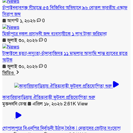
চাঁপাইনবাবগঞ্জ সীমান্তে ৫৩ বিজিবির অভিযানে ৯৬ বোতল ভারতীয় এস্কাফ
সিরাপ জব্দ
আগস্ট ১, ২০২৬
0
মির্জাপুরে নকল প্রসাধনী জব্দ ব্যবসায়ীকে ১ লাখ টাকা জরিমানা
জুলাই ৩০, ২০২৬
0
টাঙ্গাইলে হত্যা-দস্যুতা-চাঁদাবাজিসহ ১১ মামলার আসামি শান্ত র‍্যাবের হাতে
আটক
জুলাই ৩০, ২০২৬
0
ভিডিও
কাবারিয়াবাড়িয়ায় ঐতিহ্যবাহী ফুটবল প্রতিযোগিতা শুরু
মুক্তধ্বনি ডেক্স
এপ্রিল ১৮, ২০২৬
2.61K View
গোপালপুরে বিএনপির নির্বাচনী উঠান বৈঠক | নেতাদের ভোটার সংযোগ