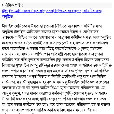
সর্বাধিক পঠিত
টাঙ্গাইল মেডিকেলে উন্নত স্বাস্থ্যসেবা নিশ্চিতে ব্যবস্থাপনা কমিটির সভা
অনুষ্ঠিত
টাঙ্গাইল মেডিকেলে উন্নত স্বাস্থ্যসেবা নিশ্চিতে ব্যবস্থাপনা কমিটির সভা
অনুষ্ঠিত টাঙ্গাইল মেডিকেল কলেজ হাসপাতালে উন্নত ও রোগীবান্ধব
স্বাস্থ্যসেবা নিশ্চিত করতে হাসপাতাল ব্যবস্থাপনা কমিটির সমন্বয় সভা অনুষ্ঠিত
হয়েছে। শুক্রবার (১০ জুলাই) সকাল সাড়ে ১০টায় হাসপাতালের কনফারেন্স
রুমে আয়োজিত এ সভায় সভাপতিত্ব করেন টাঙ্গাইল-৫ (সদর) আসনের
সংসদ সদস্য মৎস্য ও প্রাণিসম্পদ প্রতিমন্ত্রী এবং হাসপাতাল ব্যবস্থাপনা
কমিটির সভাপতি সুলতান সালাউদ্দিন টুকু।সভায় উপস্থিত ছিলেন স্বাস্থ্যসেবা
বিভাগের যুগ্মসচিব মো.মুস্তাফিজুর রহমান জেলা প্রশাসক শরীফা হক অতিরিক্ত
জেলা প্রশাসক (সার্বিক) সঞ্জয় কুমার মহন্ত অতিরিক্ত পুলিশ সুপার মো.রবিউল
ইসলাম, টাঙ্গাইল গণপূর্ত বিভাগের নির্বাহী প্রকৌশলী শম্ভু রাম পাল সিভিল
সার্জন ডা. ফরাজী মুহাম্মদ মাহবুবুল আলম মঞ্জু,টাঙ্গাইল মেডিকেল কলেজের
অধ্যক্ষ অধ্যাপক ডা. নূরুল আমিন মিঞা, হাসপাতালের পরিচালক ডা. মো.
আব্দুল কুদ্দুস, সদর থানার ভারপ্রাপ্ত কর্মকর্তা (ওসি) গোলাম মুক্তার আশরাফ
উদ্দিন চিকিৎসকবৃন্দ এবং স্থানীয় নেতৃবৃন্দ।পবিত্র কোরআন তেলাওয়াতের
মাধ্যমে সভার কার্যক্রম শুরু হয়। পরে হাসপাতালের পরিচালক স্বাগত বক্তব্য
দেন এবং হাসপাতালের সার্বিক কার্যক্রম বিদ্যমান সমস্যা ও উন্নয়ন