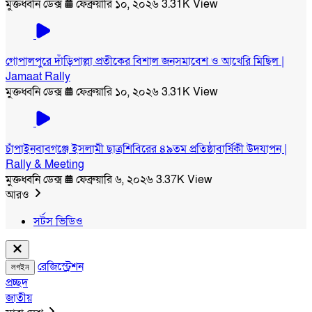
মুক্তধ্বনি ডেক্স
ফেব্রুয়ারি ১০, ২০২৬
3.31K View
গোপালপুরে দাঁড়িপাল্লা প্রতীকের বিশাল জনসমাবেশ ও আখেরি মিছিল |
Jamaat Rally
মুক্তধ্বনি ডেক্স
ফেব্রুয়ারি ১০, ২০২৬
3.31K View
চাঁপাইনবাবগঞ্জে ইসলামী ছাত্রশিবিরের ৪৯তম প্রতিষ্ঠাবার্ষিকী উদযাপন |
Rally & Meeting
মুক্তধ্বনি ডেক্স
ফেব্রুয়ারি ৬, ২০২৬
3.37K View
আরও
সর্টস ভিডিও
রেজিস্ট্রেশন
লগইন
প্রচ্ছদ
জাতীয়