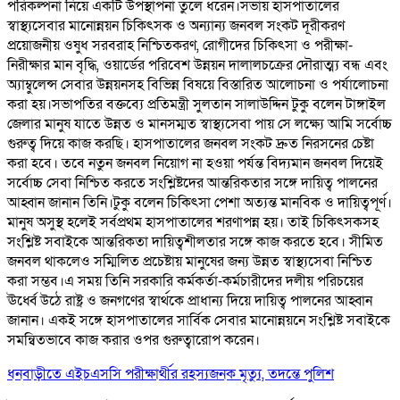
পরিকল্পনা নিয়ে একটি উপস্থাপনা তুলে ধরেন।সভায় হাসপাতালের
স্বাস্থ্যসেবার মানোন্নয়ন চিকিৎসক ও অন্যান্য জনবল সংকট দূরীকরণ
প্রয়োজনীয় ওষুধ সরবরাহ নিশ্চিতকরণ, রোগীদের চিকিৎসা ও পরীক্ষা-
নিরীক্ষার মান বৃদ্ধি, ওয়ার্ডের পরিবেশ উন্নয়ন দালালচক্রের দৌরাত্ম্য বন্ধ এবং
অ্যাম্বুলেন্স সেবার উন্নয়নসহ বিভিন্ন বিষয়ে বিস্তারিত আলোচনা ও পর্যালোচনা
করা হয়।সভাপতির বক্তব্যে প্রতিমন্ত্রী সুলতান সালাউদ্দিন টুকু বলেন টাঙ্গাইল
জেলার মানুষ যাতে উন্নত ও মানসম্মত স্বাস্থ্যসেবা পায় সে লক্ষ্যে আমি সর্বোচ্চ
গুরুত্ব দিয়ে কাজ করছি। হাসপাতালের জনবল সংকট দ্রুত নিরসনের চেষ্টা
করা হবে। তবে নতুন জনবল নিয়োগ না হওয়া পর্যন্ত বিদ্যমান জনবল দিয়েই
সর্বোচ্চ সেবা নিশ্চিত করতে সংশ্লিষ্টদের আন্তরিকতার সঙ্গে দায়িত্ব পালনের
আহ্বান জানান তিনি।টুকু বলেন চিকিৎসা পেশা অত্যন্ত মানবিক ও দায়িত্বপূর্ণ।
মানুষ অসুস্থ হলেই সর্বপ্রথম হাসপাতালের শরণাপন্ন হয়। তাই চিকিৎসকসহ
সংশ্লিষ্ট সবাইকে আন্তরিকতা দায়িত্বশীলতার সঙ্গে কাজ করতে হবে। সীমিত
জনবল থাকলেও সম্মিলিত প্রচেষ্টায় মানুষের জন্য উন্নত স্বাস্থ্যসেবা নিশ্চিত
করা সম্ভব।এ সময় তিনি সরকারি কর্মকর্তা-কর্মচারীদের দলীয় পরিচয়ের
ঊর্ধ্বে উঠে রাষ্ট্র ও জনগণের স্বার্থকে প্রাধান্য দিয়ে দায়িত্ব পালনের আহ্বান
জানান। একই সঙ্গে হাসপাতালের সার্বিক সেবার মানোন্নয়নে সংশ্লিষ্ট সবাইকে
সমন্বিতভাবে কাজ করার ওপর গুরুত্বারোপ করেন।
ধনবাড়ীতে এইচএসসি পরীক্ষার্থীর রহস্যজনক মৃত্যু, তদন্তে পুলিশ