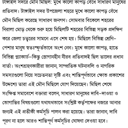
টাঙ্গাইল সদরে মৌন মিছিল: মুখে কালো কাপড় বেঁধে সাধারণ মানুষের
প্রতিবাদ। টাঙ্গাইল সদর উপজেলা শহরে মুখে কালো কাপড় বেঁধে
মৌন মিছিল করেছে সাধারণ জনগণ। সোমবার বিকেলে শহরের
নিরালা মোড় থেকে শুরু হয়ে মিছিলটি শহরের বিভিন্ন সড়ক প্রদক্ষিণ
করে জেলা চত্বরের সামনে এসে শেষ হয়। মিছিলে বিভিন্ন শ্রেণি–
পেশার মানুষ স্বতঃস্ফূর্তভাবে অংশ নেন। মুখে কালো কাপড়, হাতে
বিভিন্ন প্ল্যাকার্ড—কিন্তু স্লোগানহীন নীরব প্রতিবাদই ছিল তাদের প্রধান
বার্তা। অংশগ্রহণকারীরা জানান, সাম্প্রতিক ঘটনাবলি ও নাগরিক
সমস্যাগুলো নিয়ে সচেতনতা সৃষ্টি এবং শান্তিপূর্ণভাবে ক্ষোভ প্রকাশের
উদ্দেশ্যে তারা এই মৌন মিছিলে যোগ দিয়েছেন। মিছিল শেষে
সংক্ষিপ্ত সমাবেশে বক্তারা বলেন, সাধারণ মানুষের দাবি–দাওয়া ও
ভোগান্তির বিষয়গুলো যথাযথভাবে সংশ্লিষ্ট কর্তৃপক্ষের নজরে আনার
জন্যই এই প্রতীকী কর্মসূচি পালন করা হয়েছে। তারা জানান, দাবি
পূরণ না হলে আরও শান্তিপূর্ণ কর্মসূচির ঘোষণা দেওয়া হবে।