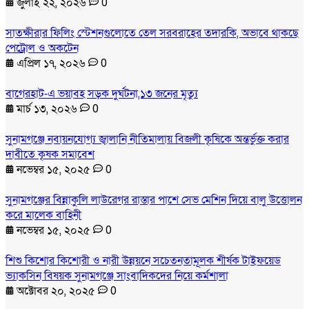
জুলাই ২২, ২০২৬
0
সাতক্ষীরার ফিলিং স্টেশনগুলোতে তেল সরবরাহের তদারকি, অভাবে থাকছে
পেট্রোল ও অকটেন
এপ্রিল ১৭, ২০২৬
0
বাগেরহাট-এ ভয়াবহ সড়ক দুর্ঘটনা,১৩ জনের মৃত্যু
মার্চ ১৩, ২০২৬
0
সুনামগঞ্জে নবায়নযোগ্য জ্বালানি নীতিমালায় বিজলী কৃষিকে অন্তর্ভুক্ত করার
দাবীতে কৃষক সমাবেশ
নভেম্বর ১৫, ২০২৫
0
সুনামগঞ্জের বিন্নাকুলি লাউরেগর রাস্তার পাশে সেভ মেশিন দিয়ে বালু উত্তোলন
করে মালেক বাহিনী
নভেম্বর ১৫, ২০২৫
0
শিশু কিশোর কিশোরী ও নারী উন্নয়নে সচেতনতামূলক শীর্ষক টাইফয়েড
ভ্যাকসিন বিষয়ক সুনামগঞ্জে সাংবাদিকদের নিয়ে কর্মশালা
অক্টোবর ২০, ২০২৫
0