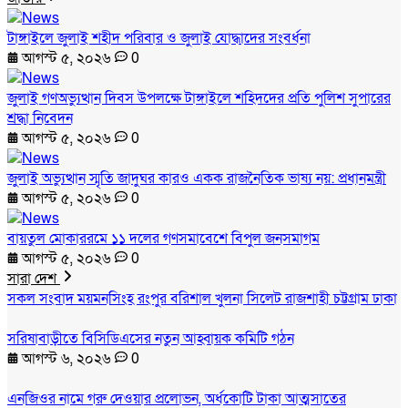
টাঙ্গাইলে জুলাই শহীদ পরিবার ও জুলাই যোদ্ধাদের সংবর্ধনা
আগস্ট ৫, ২০২৬
0
জুলাই গণঅভ্যুত্থান দিবস উপলক্ষে টাঙ্গাইলে শহিদদের প্রতি পুলিশ সুপারের
শ্রদ্ধা নিবেদন
আগস্ট ৫, ২০২৬
0
জুলাই অভ্যুত্থান স্মৃতি জাদুঘর কারও একক রাজনৈতিক ভাষ্য নয়: প্রধানমন্ত্রী
আগস্ট ৫, ২০২৬
0
বায়তুল মোকাররমে ১১ দলের গণসমাবেশে বিপুল জনসমাগম
আগস্ট ৫, ২০২৬
0
সারা দেশ
সকল সংবাদ
ময়মনসিংহ
রংপুর
বরিশাল
খুলনা
সিলেট
রাজশাহী
চট্টগ্রাম
ঢাকা
সরিষাবাড়ীতে বিসিডিএসের নতুন আহ্বায়ক কমিটি গঠন
আগস্ট ৬, ২০২৬
0
এনজিওর নামে গরু দেওয়ার প্রলোভন, অর্ধকোটি টাকা আত্মসাতের