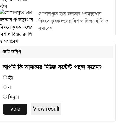
গোপালপুরে ছাত্র-জনতার গণঅভ্যুত্থান
দিবসে কৃষক দলের বিশাল বিজয় র্যালি ও
সমাবেশ
ভোট জরিপ
আপনি কি আমাদের নিউজ কন্টেন্ট পছন্দ করেন?
হ্যাঁ
না
কিছুটা
View result
Vote