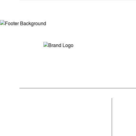
মন্তব্য লিখুন
সম্পাদক ও প্রকাশকঃ মোঃ আরিফুল ইসলাম
ভারপ্রাপ্ত সম্পাদকঃ শেখ মাহদী হাসান শিবলী
আমাদের সম্পর্কে
বিভাগ
মুক্তধ্বনি বাংলাদেশের একটি জনপ্রিয় বাংলা নিউজ
গ্রাম বাংল
পোর্টাল
সাহিত্য স