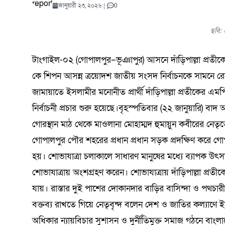
যোদ্ধাদের সংবর্ধনা
কুরআনের আলো প্রতিযোগিতায়
সতর্কতা: কী ঘটতে পারে পৃথিবীতে?
সমালোচনার মধ্যেই ‘অভূতপূর্ব’ প্রবৃদ্ধি
হাসপাতালেও মারামারি
প্রতিযোগিতা শুরু
কমিটি গঠন
টাঙ্গাইল
সম্মানে
ভেস্তে দ
মোকাররম
পর্যালোচ
অভিযানে
বৈঠক | 
ডিসেম্বর ২২, ২০২৫
0
কমিটি গঠন
কড়াই নিয়ে থানায় 
বিজলী কৃষিকে অন্
বাইকারদের মানবব
নাসিরনগর–হবিগঞ
নদীগর্ভে মহাসড়
জানুয়ারী ২৩, ২০২৬
|
0
শিক্ষার্থীদের ব্যাপক অংশগ্রহণ
শ্রদ্ধা ন
সিরাপ জব
চট্টগ্রাম
মুক্তধ্বনি ডেক্স
আগস্ট ৫, ২০২৬
মার্চ ৬, ২০২৬
জুন ৫, ২০২৬
আগস্ট ৪, ২০২৬
আগস্ট ৫, ২০২৬
এপ্রিল ১৮, ২০২৬
0
0
0
0
0
2.60K View
সমাবেশ
আগস্ট ৬, ২০২
মুক্তধ্বনি ডে
আগস্ট ৫
মার্চ ৪, 
এপ্রিল ৮
আগস্ট ১
জুলাই ৩
আগস্ট ১
আগস্ট ৬, ২০২৬
জুলাই ২২, ২০২৬
নভেম্বর ১৫, ২০২৫
মে ২১, ২০২৬
জুন ১২, ২০২৬
জুলাই ২১, ২০২৬
0
0
0
ঢাকা
ছবি:
টাংগাইল-০২ (গোপালপুর–ভূঞাপুর) আসনে দাঁড়িপাল্লা প্রতীকের 
কে শিপন আসন্ন ত্রয়োদশ জাতীয় সংসদ নির্বাচনকে সামনে 
জামায়াতে ইসলামীর মনোনীত প্রার্থী দাঁড়িপাল্লা প্রতীকের এমপি 
নির্বাচনী প্রচার শুরু হয়েছে।বৃহস্পতিবার (২২ জানুয়ারি) 
গোরস্থান মাঠ থেকে মাওলানা মোহাম্মদ হুমায়ুন কবীরের নেতৃত্
গোপালপুর পৌর শহরের প্রধান প্রধান সড়ক প্রদক্ষিণ করে গ
হয়। শোভাযাত্রা চলাকালে সাধারণ মানুষের মধ্যে ব্যাপক উৎসাহ-
শোভাযাত্রায় অংশগ্রহণ করেন। শোভাযাত্রায় দাঁড়িপাল্লা প্রতীক
যায়। রাস্তার দুই পাশের দোকানদার বাড়ির বাসিন্দা ও পথচার
বক্তব্য রাখতে গিয়ে নেতৃবৃন্দ বলেন দেশ ও জাতির কল্যাণে
অধিকার ন্যায়বিচার সুশাসন ও দুর্নীতিমুক্ত সমাজ গঠনে বাংলা