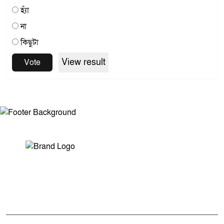
হ্যাঁ
না
কিছুটা
View result
Vote
সম্পাদক ও প্রকাশকঃ মোঃ আরিফুল ইসলাম
ভারপ্রাপ্ত সম্পাদকঃ শেখ মাহদী হাসান শিবলী