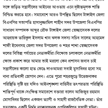
সঙ্গে জড়িত সন্ত্রাসীদের আইনের আওতায় এনে দৃষ্টান্তমূলক শাস্তি
নিশ্চিত করতে হবে। সমাবেশে আরও উপস্থিত ছিলেন টাঙ্গাইল জেলা
বিএনপির সভাপতি হাসানুজ্জামিল শাহীন সদর উপজেলা বিএনপির
সাধারণ সম্পাদক আব্দুর রৌফ টাঙ্গাইল জেলা স্বেচ্ছাসেবক দলের
আহ্বায়ক তারিকুল ইসলাম খান ঝলক সদস্য সচিব সালেহ আহমেদ
শাফী ইথেনসহ জেলা সদর উপজেলা ও শহর শাখা স্বেচ্ছাসেবক
দলের বিভিন্ন পর্যায়ের নেতাকর্মীরা।বিক্ষোভ চলাকালে নেতাকর্মীরা
ক্ষোভ প্রকাশ করে আমার ভাই মরলো কেন প্রশাসন জবাব চাই
সন্ত্রাসীদের কালো হাত ভেঙে দাওআমরা সবাই মুসাব্বির হবো সহ
নানা প্রতিবাদী স্লোগান দেন। এতে পুরো শহরজুড়ে উত্তেজনাকর
পরিস্থিতি সৃষ্টি হয় যদিও আইনশৃঙ্খলা বাহিনীর তৎপরতায় পরিস্থিতি
শান্তিপূর্ণ থাকে।সংক্ষিপ্ত সমাবেশে বক্তারা বলেন আজিজুর রহমান
মোসাব্বির ছিলেন একজন ত্যাগী ও সাহসী রাজনৈতিক নেতা। তাঁর
হত্যাকাণ্ড একটি নির্মম ন্যাক্কারজনক ওপরিকল্পিত সন্ত্রাসী ঘটনা।