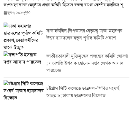
অংশগ্রহণ করেন।অনুষ্ঠানে প্রধান অতিথি হিসেবে বক্তব্য রাখেন কেন্দ্রীয় মজলিসে শূরা
সদস্য ও টাঙ্গাইল জেলা বাংলাদেশ জামায়াতে ইসলামী-এর আমীর আহসান হাবীব
জুন ৬, ২০২৬
0
মাসুদ।বিশেষ অতিথি হিসেবে আরও বক্তব্য রাখেন শহর জামায়াতের আমীর অধ্যাপক
মিজানুর রহমান চৌধুরী, সেক্রেটারি সাইফুল ইসলাম ৩ নং ওয়ার্ড সভাপতি হাসান আল
মামুন ৫ নং ওয়ার্ড সভাপতি ডা. আব্দুর রউফ ৯ নং ওয়ার্ড সভাপতি শাহীন মিঞা, ৫ নং
সালাহউদ্দিন-লিপকনের নেতৃত্বে ঢাকা মহানগর
ওয়ার্ডের সেক্রেটারি মকবুল হোসেন এবং বীর মুক্তিযোদ্ধা ও সাবেক কাউন্সিলর মীর
উত্তর ছাত্রদলের নতুন পূর্ণাঙ্গ কমিটি প্রকাশ
ওয়াজেদ আলীসহ অন্যান্য নেতৃবৃন্দ। বক্তারা ঈদ পুনর্মিলনীর মাধ্যমে পারস্পরিক
সম্প্রীতি, ভ্রাতৃত্ববোধ ও সংগঠনের ঐক্য আরও সুদৃঢ় করার আহ্বান জানান।
জাতীয়তাবাদী মুক্তিযুদ্ধের প্রজন্মের কমিটি ঘোষণা
; সভাপতি ইশরাক হোসেন দপ্তর লেখক আসাদ
পারভেজ
চট্টগ্রাম সিটি কলেজে ছাত্রদল–শিবির সংঘর্ষ,
আহত ৯; ঢাকায় ছাত্রদলের বিক্ষোভ