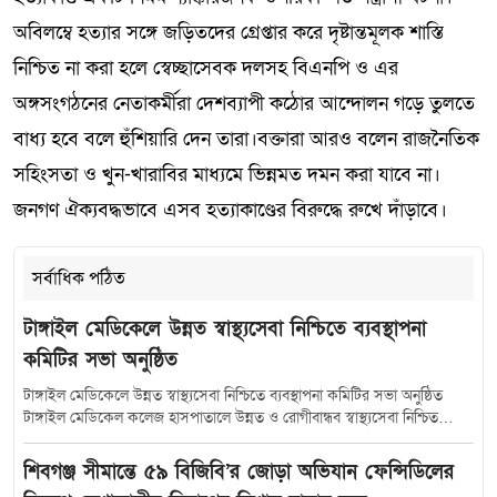
অবিলম্বে হত্যার সঙ্গে জড়িতদের গ্রেপ্তার করে দৃষ্টান্তমূলক শাস্তি
নিশ্চিত না করা হলে স্বেচ্ছাসেবক দলসহ বিএনপি ও এর
অঙ্গসংগঠনের নেতাকর্মীরা দেশব্যাপী কঠোর আন্দোলন গড়ে তুলতে
বাধ্য হবে বলে হুঁশিয়ারি দেন তারা।বক্তারা আরও বলেন রাজনৈতিক
সহিংসতা ও খুন-খারাবির মাধ্যমে ভিন্নমত দমন করা যাবে না।
জনগণ ঐক্যবদ্ধভাবে এসব হত্যাকাণ্ডের বিরুদ্ধে রুখে দাঁড়াবে।
সর্বাধিক পঠিত
টাঙ্গাইল মেডিকেলে উন্নত স্বাস্থ্যসেবা নিশ্চিতে ব্যবস্থাপনা
কমিটির সভা অনুষ্ঠিত
টাঙ্গাইল মেডিকেলে উন্নত স্বাস্থ্যসেবা নিশ্চিতে ব্যবস্থাপনা কমিটির সভা অনুষ্ঠিত
টাঙ্গাইল মেডিকেল কলেজ হাসপাতালে উন্নত ও রোগীবান্ধব স্বাস্থ্যসেবা নিশ্চিত
করতে হাসপাতাল ব্যবস্থাপনা কমিটির সমন্বয় সভা অনুষ্ঠিত হয়েছে। শুক্রবার (১০
জুলাই) সকাল সাড়ে ১০টায় হাসপাতালের কনফারেন্স রুমে আয়োজিত এ সভায়
শিবগঞ্জ সীমান্তে ৫৯ বিজিবি’র জোড়া অভিযান ফেন্সিডিলের
সভাপতিত্ব করেন টাঙ্গাইল-৫ (সদর) আসনের সংসদ সদস্য মৎস্য ও প্রাণিসম্পদ