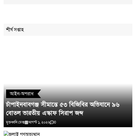
Cancel Replay
শীর্ষ সপ্তাহ
মন্তব্য লিখুন
আইন-অপরাধ
চাঁপাইনবাবগঞ্জ সীমান্তে ৫৩ বিজিবির অভিযানে ৯৬
বোতল ভারতীয় এস্কাফ সিরাপ জব্দ
মুক্তধ্বনি ডেক্স
আগস্ট ১, ২০২৬
0