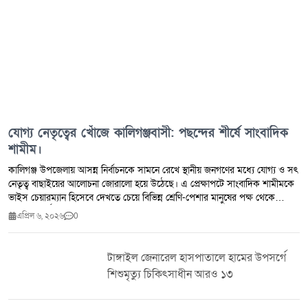
যোগ্য নেতৃত্বের খোঁজে কালিগঞ্জবাসী: পছন্দের শীর্ষে সাংবাদিক
শামীম।
কালিগঞ্জ উপজেলায় আসন্ন নির্বাচনকে সামনে রেখে স্থানীয় জনগণের মধ্যে যোগ্য ও সৎ
নেতৃত্ব বাছাইয়ের আলোচনা জোরালো হয়ে উঠেছে। এ প্রেক্ষাপটে সাংবাদিক শামীমকে
ভাইস চেয়ারম্যান হিসেবে দেখতে চেয়ে বিভিন্ন শ্রেণি-পেশার মানুষের পক্ষ থেকে
ব্যাপক সমর্থন লক্ষ্য করা যাচ্ছে। স্থানীয়দের মতে, সাংবাদিক শামীম দীর্ঘদিন ধরে
এপ্রিল ৬, ২০২৬
0
সামাজিক ও মানবিক কর্মকাণ্ডের সাথে জড়িত। তিনি একজন সৎ, আদর্শবান ও
জনবান্ধব মানুষ হিসেবে এলাকায় সুপরিচিত। সাধারণ মানুষের পাশে দাঁড়ানো, ন্যায়ের
পক্ষে কথা বলা এবং সমাজের উন্নয়নে কাজ করার জন্য তিনি মানুষের আস্থা অর্জন
টাঙ্গাইল জেনারেল হাসপাতালে হামের উপসর্গে
করেছেন। এছাড়া দেশের বিভিন্ন গুণীজন—কবি, সাহিত্যিক, শিক্ষক, প্রভাষক, প্রশাসনের
শিশুমৃত্যু চিকিৎসাধীন আরও ১৩
কর্মকর্তা, উপদেষ্টা ও মন্ত্রীদের সাথে তার সুসম্পর্ক রয়েছে বলে জানা গেছে। সাংবাদিক
মহলেও তার একটি গ্রহণযোগ্য অবস্থান রয়েছে এবং বিভিন্ন পর্যায়ের সাংবাদিক
নেতৃবৃন্দের সাথে তার সুসম্পর্ক বিদ্যমান। এলাকার সচেতন মহল মনে করছেন, এমন