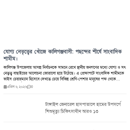
যোগ্য নেতৃত্বের খোঁজে কালিগঞ্জবাসী: পছন্দের শীর্ষে সাংবাদিক
শামীম।
কালিগঞ্জ উপজেলায় আসন্ন নির্বাচনকে সামনে রেখে স্থানীয় জনগণের মধ্যে যোগ্য ও সৎ
নেতৃত্ব বাছাইয়ের আলোচনা জোরালো হয়ে উঠেছে। এ প্রেক্ষাপটে সাংবাদিক শামীমকে
ভাইস চেয়ারম্যান হিসেবে দেখতে চেয়ে বিভিন্ন শ্রেণি-পেশার মানুষের পক্ষ থেকে
ব্যাপক সমর্থন লক্ষ্য করা যাচ্ছে। স্থানীয়দের মতে, সাংবাদিক শামীম দীর্ঘদিন ধরে
এপ্রিল ৬, ২০২৬
0
সামাজিক ও মানবিক কর্মকাণ্ডের সাথে জড়িত। তিনি একজন সৎ, আদর্শবান ও
জনবান্ধব মানুষ হিসেবে এলাকায় সুপরিচিত। সাধারণ মানুষের পাশে দাঁড়ানো, ন্যায়ের
পক্ষে কথা বলা এবং সমাজের উন্নয়নে কাজ করার জন্য তিনি মানুষের আস্থা অর্জন
টাঙ্গাইল জেনারেল হাসপাতালে হামের উপসর্গে
করেছেন। এছাড়া দেশের বিভিন্ন গুণীজন—কবি, সাহিত্যিক, শিক্ষক, প্রভাষক, প্রশাসনের
শিশুমৃত্যু চিকিৎসাধীন আরও ১৩
কর্মকর্তা, উপদেষ্টা ও মন্ত্রীদের সাথে তার সুসম্পর্ক রয়েছে বলে জানা গেছে। সাংবাদিক
মহলেও তার একটি গ্রহণযোগ্য অবস্থান রয়েছে এবং বিভিন্ন পর্যায়ের সাংবাদিক
নেতৃবৃন্দের সাথে তার সুসম্পর্ক বিদ্যমান। এলাকার সচেতন মহল মনে করছেন, এমন