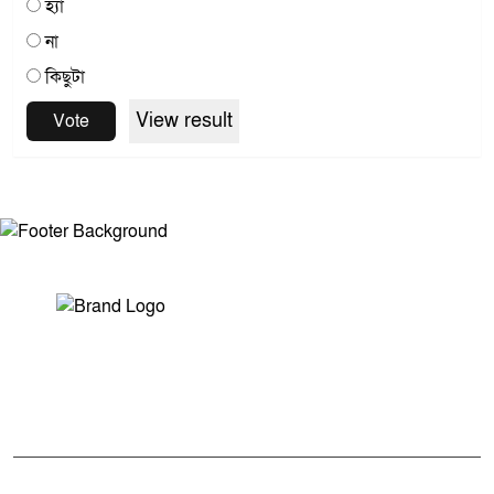
হ্যাঁ
না
কিছুটা
View result
Vote
সম্পাদক ও প্রকাশকঃ মোঃ আরিফুল ইসলাম
ভারপ্রাপ্ত সম্পাদকঃ শেখ মাহদী হাসান শিবলী