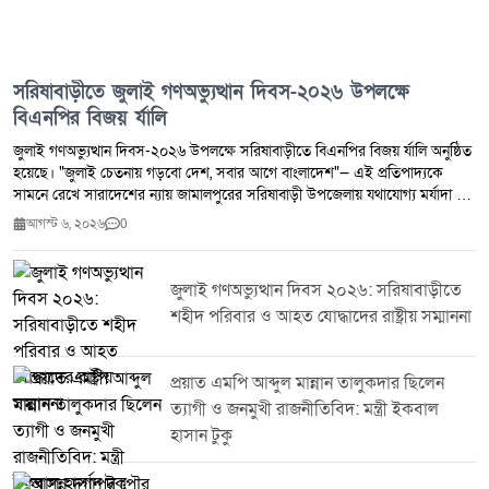
সরিষাবাড়ীতে জুলাই গণঅভ্যুত্থান দিবস-২০২৬ উপলক্ষে
বিএনপির বিজয় র্যালি
জুলাই গণঅভ্যুত্থান দিবস-২০২৬ উপলক্ষে সরিষাবাড়ীতে বিএনপির বিজয় র্যালি অনুষ্ঠিত
হয়েছে। "জুলাই চেতনায় গড়বো দেশ, সবার আগে বাংলাদেশ"— এই প্রতিপাদ্যকে
সামনে রেখে সারাদেশের ন্যায় জামালপুরের সরিষাবাড়ী উপজেলায় যথাযোগ্য মর্যাদা ও
উৎসাহ-উদ্দীপনার মধ্য দিয়ে দিবসটি পালন করা হয়।দিবসটি উপলক্ষে আয়োজিত
আগস্ট ৬, ২০২৬
0
কর্মসূচির অংশ হিসেবে এক বর্ণাঢ্য বিজয় র্যালি অনুষ্ঠিত হয়। র্যালিতে নেতৃত্ব দেন
জামালপুর জেলা বিএনপির সভাপতি এবং জাতীয় সংসদের ১৪১ জামালপুর-৪
(সরিষাবাড়ী) আসনের সংসদ সদস্য জননেতা মো. ফরিদুল কবির তালুকদার শামীম।
জুলাই গণঅভ্যুত্থান দিবস ২০২৬: সরিষাবাড়ীতে
র্যালিতে বিএনপি ও এর অঙ্গ-সহযোগী সংগঠনের বিপুল সংখ্যক নেতাকর্মী অংশগ্রহণ
শহীদ পরিবার ও আহত যোদ্ধাদের রাষ্ট্রীয় সম্মাননা
করেন। জাতীয় পতাকা, দলীয় পতাকা ও বিভিন্ন ব্যানার-ফেস্টুন বহন করে
অংশগ্রহণকারীরা উপজেলার গুরুত্বপূর্ণ সড়ক প্রদক্ষিণ করেন। এ সময় দিবসটির
তাৎপর্য, গণতান্ত্রিক মূল্যবোধ, জনগণের অধিকার প্রতিষ্ঠা এবং দেশ গঠনে ঐক্যবদ্ধভাবে
প্রয়াত এমপি আব্দুল মান্নান তালুকদার ছিলেন
কাজ করার প্রত্যয় ব্যক্ত করা হয়।অংশগ্রহণকারীদের প্রাণবন্ত উপস্থিতি ও সুশৃঙ্খল
ত্যাগী ও জনমুখী রাজনীতিবিদ: মন্ত্রী ইকবাল
আয়োজন কর্মসূচিকে আরও প্রাণবন্ত করে তোলে। বিজয় র্যালি ঘিরে উৎসবমুখর
হাসান টুকু
পরিবেশ সৃষ্টি হয় এবং বিভিন্ন শ্রেণি-পেশার মানুষের স্বতঃস্ফূর্ত অংশগ্রহণ অনুষ্ঠানকে
তাৎপর্যময় করে তোলে।প্রতিবেদক: রফিকুল ইসলাম, সভাপতি, বাংলাদেশ রিপোর্টার্স
ক্লাব ট্রাস্ট, সরিষাবাড়ী উপজেলা শাখা, জামালপুর।