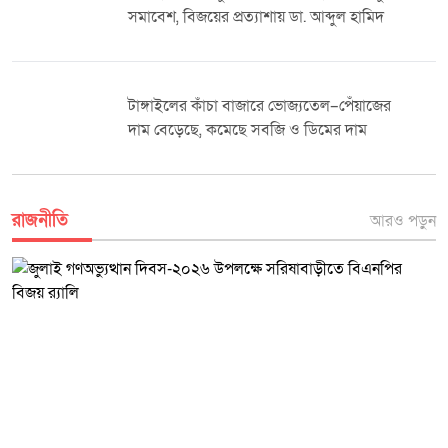
করা হয়। বিশ্ব জনসংখ্যা দিবস উপলক্ষে আয়োজিত এ কর্মসূচি জনসচেতনতা বৃদ্ধি
ঘাটাইলে উৎসবমুখর স্বেচ্ছাসেবক দিবস পালন
এবং পরিবার পরিকল্পনা সেবার গুরুত্ব তুলে ধরতে গুরুত্বপূর্ণ ভূমিকা রাখবে বলে
বক্তারা আশা প্রকাশ করেন। রফিকুল ইসলাম দৈনিক মুক্তধ্বনি
সিরাজগঞ্জে নূরানী স্কলারশীপ বৃত্তি পরীক্ষা অনুষ্ঠিত
রাজনীতি
আরও পড়ুন