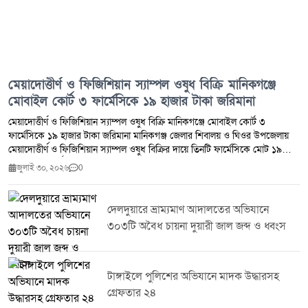
মেয়াদোত্তীর্ণ ও ফিজিশিয়ান স্যাম্পল ওষুধ বিক্রি মানিকগঞ্জে
মোবাইল কোর্ট ৩ ফার্মেসিকে ১৯ হাজার টাকা জরিমানা
মেয়াদোত্তীর্ণ ও ফিজিশিয়ান স্যাম্পল ওষুধ বিক্রি মানিকগঞ্জে মোবাইল কোর্ট ৩
ফার্মেসিকে ১৯ হাজার টাকা জরিমানা মানিকগঞ্জ জেলার শিবালয় ও ঘিওর উপজেলায়
মেয়াদোত্তীর্ণ ও ফিজিশিয়ান স্যাম্পল ওষুধ বিক্রির দায়ে তিনটি ফার্মেসিকে মোট ১৯
হাজার টাকা অর্থদণ্ড প্রদান করেছে ভ্রাম্যমাণ আদালত।মঙ্গলবার (২৮ জুলাই ২০২৬)
জুলাই ৩০, ২০২৬
0
ঔষধ প্রশাসন জেলা কার্যালয় মানিকগঞ্জ এবং জেলা প্রশাসন মানিকগঞ্জের সমন্বয়ে
শিবালয় ও ঘিওর উপজেলার মোট পাঁচটি ফার্মেসিতে মোবাইল কোর্ট পরিচালিত হয়।
অভিযান চলাকালে মেয়াদোত্তীর্ণ ওষুধ সংরক্ষণ ও বিক্রি এবং ফিজিশিয়ান স্যাম্পল বিক্রির
দেলদুয়ারে ভ্রাম্যমাণ আদালতের অভিযানে
প্রমাণ পাওয়ায় ঔষধ ও কসমেটিক আইন ২০২৩-এর ৪০(খ) ও ৪০(গ) ধারায় তিনটি
৩০৩টি অবৈধ চায়না দুয়ারী জাল জব্দ ও ধ্বংস
ফার্মেসিকে সর্বমোট ১৯,০০০ (উনিশ হাজার) টাকা অর্থদণ্ড করা হয়।সংশ্লিষ্ট কর্তৃপক্ষ
জানিয়েছে, জনস্বাস্থ্য সুরক্ষা এবং নিরাপদ ওষুধ সরবরাহ নিশ্চিত করতে এ ধরনের
অভিযান ভবিষ্যতেও নিয়মিতভাবে অব্যাহত থাকবে।
টাঙ্গাইলে পুলিশের অভিযানে মাদক উদ্ধারসহ
গ্রেফতার ২৪