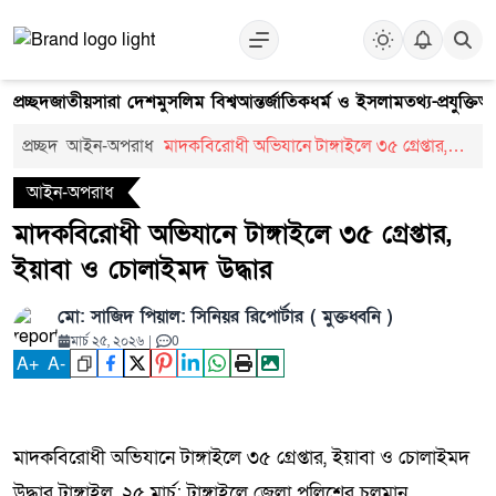
প্রচ্ছদ
জাতীয়
সারা দেশ
মুসলিম বিশ্ব
আন্তর্জাতিক
ধর্ম ও ইসলাম
তথ্য-প্রযুক্তি
আ
প্রচ্ছদ
আইন-অপরাধ
মাদকবিরোধী অভিযানে টাঙ্গাইলে ৩৫ গ্রেপ্তার,
ইয়াবা ও চোলাইমদ উদ্ধার
আইন-অপরাধ
মাদকবিরোধী অভিযানে টাঙ্গাইলে ৩৫ গ্রেপ্তার,
ইয়াবা ও চোলাইমদ উদ্ধার
মো: সাজিদ পিয়াল: সিনিয়র রিপোর্টার ( মুক্তধ্বনি )
মার্চ ২৫, ২০২৬
|
0
A
+
A
-
মাদকবিরোধী অভিযানে টাঙ্গাইলে ৩৫ গ্রেপ্তার, ইয়াবা ও চোলাইমদ
উদ্ধার টাঙ্গাইল, ২৫ মার্চ: টাঙ্গাইলে জেলা পুলিশের চলমান