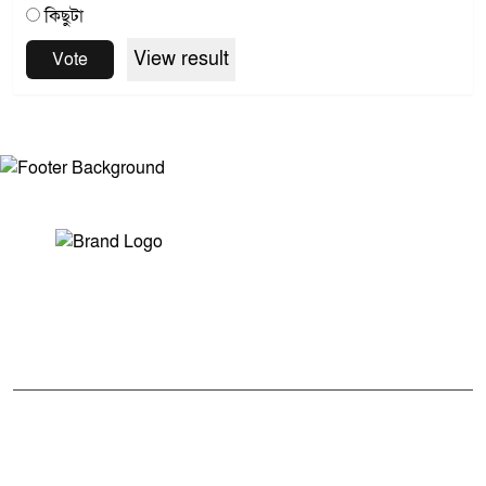
কিছুটা
View result
Vote
সম্পাদক ও প্রকাশকঃ মোঃ আরিফুল ইসলাম
ভারপ্রাপ্ত সম্পাদকঃ শেখ মাহদী হাসান শিবলী
আমাদের সম্পর্কে