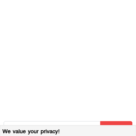
সম্পাদকীয় নীতিমালা
যোগাযোগ করুন
ব্যবহারের শর্তাবলী
গোপনীয়তা নীতি
আমাদের সম্পর্কে
আর্কাইভ
বিজ্ঞাপন প্যাকেজ
আমাদের নিউজলেটার জন্য সাইন আপ করুন
আমাদের নতুন নিবন্ধগুলি তাৎক্ষণিকভাবে পেতে আমাদের নিউজলেটারে
সাবস্ক্রাইব করুন!
Subscribe
We value your privacy!