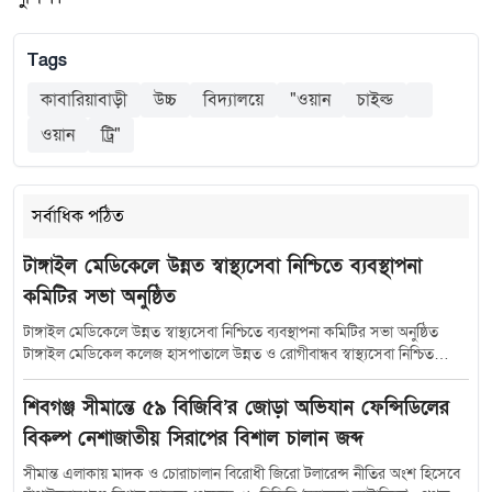
Tags
কাবারিয়াবাড়ী
উচ্চ
বিদ্যালয়ে
"ওয়ান
চাইল্ড
ওয়ান
ট্রি"
সর্বাধিক পঠিত
টাঙ্গাইল মেডিকেলে উন্নত স্বাস্থ্যসেবা নিশ্চিতে ব্যবস্থাপনা
কমিটির সভা অনুষ্ঠিত
টাঙ্গাইল মেডিকেলে উন্নত স্বাস্থ্যসেবা নিশ্চিতে ব্যবস্থাপনা কমিটির সভা অনুষ্ঠিত
টাঙ্গাইল মেডিকেল কলেজ হাসপাতালে উন্নত ও রোগীবান্ধব স্বাস্থ্যসেবা নিশ্চিত
করতে হাসপাতাল ব্যবস্থাপনা কমিটির সমন্বয় সভা অনুষ্ঠিত হয়েছে। শুক্রবার (১০
জুলাই) সকাল সাড়ে ১০টায় হাসপাতালের কনফারেন্স রুমে আয়োজিত এ সভায়
শিবগঞ্জ সীমান্তে ৫৯ বিজিবি’র জোড়া অভিযান ফেন্সিডিলের
সভাপতিত্ব করেন টাঙ্গাইল-৫ (সদর) আসনের সংসদ সদস্য মৎস্য ও প্রাণিসম্পদ
বিকল্প নেশাজাতীয় সিরাপের বিশাল চালান জব্দ
প্রতিমন্ত্রী এবং হাসপাতাল ব্যবস্থাপনা কমিটির সভাপতি সুলতান সালাউদ্দিন টুকু।
সভায় উপস্থিত ছিলেন স্বাস্থ্যসেবা বিভাগের যুগ্মসচিব মো.মুস্তাফিজুর রহমান জেলা
সীমান্ত এলাকায় মাদক ও চোরাচালান বিরোধী জিরো টলারেন্স নীতির অংশ হিসেবে
প্রশাসক শরীফা হক অতিরিক্ত জেলা প্রশাসক (সার্বিক) সঞ্জয় কুমার মহন্ত অতিরিক্ত