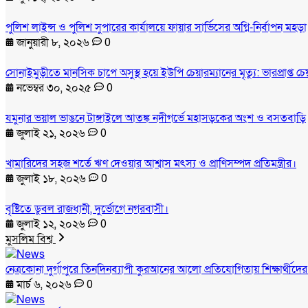
পুলিশ লাইন্স ও পুলিশ সুপারের কার্যালয়ে ফায়ার সার্ভিসের অগ্নি-নির্বাপন মহড়া
জানুয়ারী ৮, ২০২৬
0
সোনাইমুড়ীতে মানসিক চাপে অসুস্থ হয়ে ইউপি চেয়ারম্যানের মৃত্যু: ভারপ্রাপ্ত 
নভেম্বর ৩০, ২০২৫
0
যমুনার ভয়াল ভাঙনে টাঙ্গাইলে আতঙ্ক নদীগর্ভে মহাসড়কের অংশ ও বসতবাড়ি
জুলাই ২১, ২০২৬
0
খামারিদের সহজ শর্তে ঋণ দেওয়ার আশ্বাস মৎস্য ও প্রাণিসম্পদ প্রতিমন্ত্রীর।
জুলাই ১৮, ২০২৬
0
বৃষ্টিতে ডুবল রাজধানী, দুর্ভোগে নগরবাসী।
জুলাই ১২, ২০২৬
0
মুসলিম বিশ্ব
নেত্রকোনা দুর্গাপুরে তিনদিনব্যাপী কুরআনের আলো প্রতিযোগিতায় শিক্ষার্থীদে
মার্চ ৬, ২০২৬
0