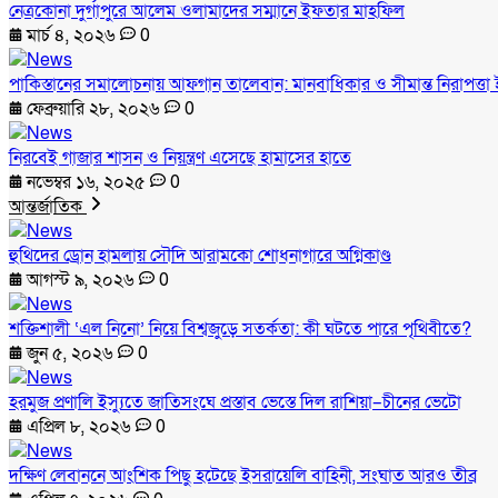
নেত্রকোনা দুর্গাপুরে আলেম ওলামাদের সম্মানে ইফতার মাহফিল
মার্চ ৪, ২০২৬
0
পাকিস্তানের সমালোচনায় আফগান তালেবান: মানবাধিকার ও সীমান্ত নিরাপত্তা ই
ফেব্রুয়ারি ২৮, ২০২৬
0
নিরবেই গাজার শাসন ও নিয়ন্ত্রণ এসেছে হামাসের হাতে
নভেম্বর ১৬, ২০২৫
0
আন্তর্জাতিক
হুথিদের ড্রোন হামলায় সৌদি আরামকো শোধনাগারে অগ্নিকাণ্ড
আগস্ট ৯, ২০২৬
0
শক্তিশালী ‘এল নিনো’ নিয়ে বিশ্বজুড়ে সতর্কতা: কী ঘটতে পারে পৃথিবীতে?
জুন ৫, ২০২৬
0
হরমুজ প্রণালি ইস্যুতে জাতিসংঘে প্রস্তাব ভেস্তে দিল রাশিয়া–চীনের ভেটো
এপ্রিল ৮, ২০২৬
0
দক্ষিণ লেবাননে আংশিক পিছু হটেছে ইসরায়েলি বাহিনী, সংঘাত আরও তীব্র