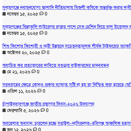
সুনামগঞ্জে নবায়নযোগ্য জ্বালানি নীতিমালায় বিজলী কৃষিকে অন্তর্ভুক্ত করার 
নভেম্বর ১৫, ২০২৫
0
সুনামগঞ্জের বিন্নাকুলি লাউরেগর রাস্তার পাশে সেভ মেশিন দিয়ে বালু উত্তোলন
নভেম্বর ১৫, ২০২৫
0
শিশু কিশোর কিশোরী ও নারী উন্নয়নে সচেতনতামূলক শীর্ষক টাইফয়েড ভ্যাকসি
অক্টোবর ২০, ২০২৫
0
অযাচিত কর প্রত্যাহারের দাবিতে বগুড়ায় বাইকারদের মানববন্ধন
মে ২১, ২০২৬
0
সরবরাহের ক্ষেত্রে কোনও প্রকার ব্যাঘাত সৃষ্টি না হয় তা নিশ্চিত করা হয়েছে।অ
এপ্রিল ১১, ২০২৬
0
চাঁপাইনবাবগঞ্জে জাতীয় গ্রন্থাগার দিবস-২০২৬ উদযাপন
ফেব্রুয়ারি ৫, ২০২৬
0
অবহেলার অবসান: চারলেন হচ্ছে সরাইল–নাসিরনগর–হবিগঞ্জ আঞ্চলিক মহা
জুন ১২, ২০২৬
0