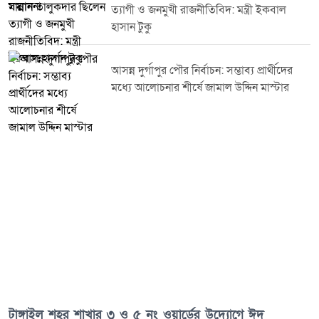
ত্যাগী ও জনমুখী রাজনীতিবিদ: মন্ত্রী ইকবাল
আয়োজন কর্মসূচিকে আরও প্রাণবন্ত করে তোলে। বিজয় র্যালি ঘিরে উৎসবমুখর
হাসান টুকু
পরিবেশ সৃষ্টি হয় এবং বিভিন্ন শ্রেণি-পেশার মানুষের স্বতঃস্ফূর্ত অংশগ্রহণ অনুষ্ঠানকে
তাৎপর্যময় করে তোলে।প্রতিবেদক: রফিকুল ইসলাম, সভাপতি, বাংলাদেশ রিপোর্টার্স
ক্লাব ট্রাস্ট, সরিষাবাড়ী উপজেলা শাখা, জামালপুর।
আসন্ন দুর্গাপুর পৌর নির্বাচন: সম্ভাব্য প্রার্থীদের
মধ্যে আলোচনার শীর্ষে জামাল উদ্দিন মাস্টার
টাঙ্গাইল শহর শাখার ৩ ও ৫ নং ওয়ার্ডের উদ্যোগে ঈদ