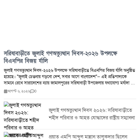
সরিষাবাড়ীতে জুলাই গণঅভ্যুত্থান দিবস-২০২৬ উপলক্ষে
বিএনপির বিজয় র্যালি
জুলাই গণঅভ্যুত্থান দিবস-২০২৬ উপলক্ষে সরিষাবাড়ীতে বিএনপির বিজয় র্যালি অনুষ্ঠিত
হয়েছে। "জুলাই চেতনায় গড়বো দেশ, সবার আগে বাংলাদেশ"— এই প্রতিপাদ্যকে
সামনে রেখে সারাদেশের ন্যায় জামালপুরের সরিষাবাড়ী উপজেলায় যথাযোগ্য মর্যাদা ও
উৎসাহ-উদ্দীপনার মধ্য দিয়ে দিবসটি পালন করা হয়।দিবসটি উপলক্ষে আয়োজিত
আগস্ট ৬, ২০২৬
0
কর্মসূচির অংশ হিসেবে এক বর্ণাঢ্য বিজয় র্যালি অনুষ্ঠিত হয়। র্যালিতে নেতৃত্ব দেন
জামালপুর জেলা বিএনপির সভাপতি এবং জাতীয় সংসদের ১৪১ জামালপুর-৪
(সরিষাবাড়ী) আসনের সংসদ সদস্য জননেতা মো. ফরিদুল কবির তালুকদার শামীম।
জুলাই গণঅভ্যুত্থান দিবস ২০২৬: সরিষাবাড়ীতে
র্যালিতে বিএনপি ও এর অঙ্গ-সহযোগী সংগঠনের বিপুল সংখ্যক নেতাকর্মী অংশগ্রহণ
শহীদ পরিবার ও আহত যোদ্ধাদের রাষ্ট্রীয় সম্মাননা
করেন। জাতীয় পতাকা, দলীয় পতাকা ও বিভিন্ন ব্যানার-ফেস্টুন বহন করে
অংশগ্রহণকারীরা উপজেলার গুরুত্বপূর্ণ সড়ক প্রদক্ষিণ করেন। এ সময় দিবসটির
তাৎপর্য, গণতান্ত্রিক মূল্যবোধ, জনগণের অধিকার প্রতিষ্ঠা এবং দেশ গঠনে ঐক্যবদ্ধভাবে
প্রয়াত এমপি আব্দুল মান্নান তালুকদার ছিলেন
কাজ করার প্রত্যয় ব্যক্ত করা হয়।অংশগ্রহণকারীদের প্রাণবন্ত উপস্থিতি ও সুশৃঙ্খল