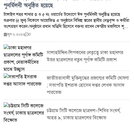
পুনর্মিলনী অনুষ্ঠিত হয়েছে
টাঙ্গাইল শহর শাখার ৩ ও ৫ নং ওয়ার্ডের উদ্যোগে ঈদ পুনর্মিলনী অনুষ্ঠিত হয়েছে
শুক্রবার (৫ জুন) বিকেলে আয়োজিত এ অনুষ্ঠানে বিভিন্ন স্তরের স্থানীয় নেতৃবৃন্দ ও কর্মীরা
অংশগ্রহণ করেন।অনুষ্ঠানে প্রধান অতিথি হিসেবে বক্তব্য রাখেন কেন্দ্রীয় মজলিসে শূরা
সদস্য ও টাঙ্গাইল জেলা বাংলাদেশ জামায়াতে ইসলামী-এর আমীর আহসান হাবীব
জুন ৬, ২০২৬
0
মাসুদ।বিশেষ অতিথি হিসেবে আরও বক্তব্য রাখেন শহর জামায়াতের আমীর অধ্যাপক
মিজানুর রহমান চৌধুরী, সেক্রেটারি সাইফুল ইসলাম ৩ নং ওয়ার্ড সভাপতি হাসান আল
মামুন ৫ নং ওয়ার্ড সভাপতি ডা. আব্দুর রউফ ৯ নং ওয়ার্ড সভাপতি শাহীন মিঞা, ৫ নং
সালাহউদ্দিন-লিপকনের নেতৃত্বে ঢাকা মহানগর
ওয়ার্ডের সেক্রেটারি মকবুল হোসেন এবং বীর মুক্তিযোদ্ধা ও সাবেক কাউন্সিলর মীর
উত্তর ছাত্রদলের নতুন পূর্ণাঙ্গ কমিটি প্রকাশ
ওয়াজেদ আলীসহ অন্যান্য নেতৃবৃন্দ। বক্তারা ঈদ পুনর্মিলনীর মাধ্যমে পারস্পরিক
সম্প্রীতি, ভ্রাতৃত্ববোধ ও সংগঠনের ঐক্য আরও সুদৃঢ় করার আহ্বান জানান।
জাতীয়তাবাদী মুক্তিযুদ্ধের প্রজন্মের কমিটি ঘোষণা
; সভাপতি ইশরাক হোসেন দপ্তর লেখক আসাদ
পারভেজ
চট্টগ্রাম সিটি কলেজে ছাত্রদল–শিবির সংঘর্ষ,
আহত ৯; ঢাকায় ছাত্রদলের বিক্ষোভ