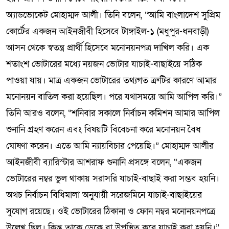
অ্যাডভোকেট মোহাম্মদ আলী। তিনি বলেন, “আমি বাংলাদেশ সুপ্রিম
কোর্টের একজন আইনজীবী হিসেবে টাঙ্গাইল-১ (মধুপুর-ধনবাড়ী)
আসন থেকে স্বতন্ত্র প্রার্থী হিসেবে মনোনয়নপত্র দাখিল করি। এক
শতাংশ ভোটারের মধ্যে নয়জন ভোটার যাচাই-বাছাইয়ে সঠিক
পাওয়া যায়। মাত্র একজন ভোটারের তথ্যগত ত্রুটির কারণে আমার
মনোনয়ন বাতিল করা হয়েছিল। পরে যথাসময়ে আমি আপিল করি।”
তিনি আরও বলেন, “শনিবার সকালে নির্বাচন কমিশন আমার আপিল
শুনানি গ্রহণ করেন এবং বিষয়টি বিবেচনা করে মনোনয়ন বৈধ
ঘোষণা করেন। এতে আমি ন্যায়বিচার পেয়েছি।” মোহাম্মদ আলীর
আইনজীবী ব্যারিস্টার আশরাফ শুনানি প্রসঙ্গে বলেন, “একজন
ভোটারের নম্বর ভুল থাকায় সরাসরি যাচাই-বাছাই করা সম্ভব হয়নি।
অথচ নির্বাচন বিধিমালা অনুযায়ী সরেজমিনে যাচাই-বাছাইয়ের
সুযোগ রয়েছে। ওই ভোটারের ঠিকানা ও ফোন নম্বর মনোনয়নপত্রে
উল্লেখ ছিল। কিন্তু তাকে ডেকে বা উপস্থিত করে যাচাই করা হয়নি।”