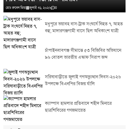
মোঃ রুবেল মিয়া
জুলাই ৩১, ২০২৬
0
মধুপুরে ভয়াবহ বাস-ট্রাক সংঘর্ষে নিহত ৭, আহত
বহু; মাদারগঞ্জগামী বাসে ছিল অধিকাংশ যাত্রী
চাঁপাইনবাবগঞ্জ সীমান্তে ৫৩ বিজিবির অভিযানে
৯৬ বোতল ভারতীয় এস্কাফ সিরাপ জব্দ
সরিষাবাড়ীতে জুলাই গণঅভ্যুত্থান দিবস-২০২৬
উপলক্ষে বিএনপির বিজয় র্যালি
ক্যাম্পাস হামলার প্রতিবাদে শহীদ মিনারে
ছাত্রশিবিরের গণজমায়েত