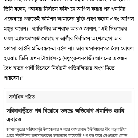
তিনি বলেন, “আমরা নির্বাচন কমিশনে আপিল করার পর শুনানির
একেবারে শুরুতেই কমিশন আমাদের যুক্তি গ্রহণ করেন এবং আপিল
মঞ্জুর করেন।” ব্যারিস্টার আশরাফ আরও জানান, “এই সিদ্ধান্তের
ফলে অ্যাডভোকেট মোহাম্মদ আলীর নির্বাচনে অংশগ্রহণে আর
কোনো আইনি প্রতিবন্ধকতা রইল না। তার মনোনয়নপত্র বৈধ ঘোষণা
হওয়ায় তিনি এখন টাঙ্গাইল-১ (মধুপুর-ধনবাড়ী) আসনের একজন
বৈধ স্বতন্ত্র প্রার্থী হিসেবে নির্বাচনী প্রতিদ্বন্দ্বিতায় অংশ নিতে
পারবেন।”
সর্বাধিক পঠিত
সরিষাবাড়ীতে পথ বিরোধে তদন্তে অভিযোগ প্রমাণিত হয়নি
এবারও
জামালপুরের সরিষাবাড়ী উপজেলার ৭ নম্বর কামরাবাদ ইউনিয়নের বীর বড়বাড়ীয়া
গ্রামে দীর্ঘদিনের জনসাধারণের চলাচলের কয়েকটি পথ বন্ধ করে দেওয়াকে কেন্দ্র