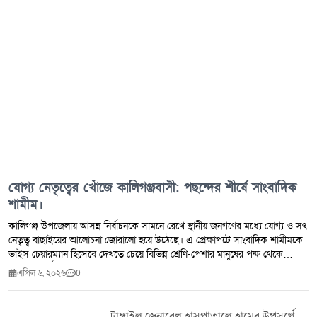
যোগ্য নেতৃত্বের খোঁজে কালিগঞ্জবাসী: পছন্দের শীর্ষে সাংবাদিক
শামীম।
কালিগঞ্জ উপজেলায় আসন্ন নির্বাচনকে সামনে রেখে স্থানীয় জনগণের মধ্যে যোগ্য ও সৎ
নেতৃত্ব বাছাইয়ের আলোচনা জোরালো হয়ে উঠেছে। এ প্রেক্ষাপটে সাংবাদিক শামীমকে
ভাইস চেয়ারম্যান হিসেবে দেখতে চেয়ে বিভিন্ন শ্রেণি-পেশার মানুষের পক্ষ থেকে
ব্যাপক সমর্থন লক্ষ্য করা যাচ্ছে। স্থানীয়দের মতে, সাংবাদিক শামীম দীর্ঘদিন ধরে
এপ্রিল ৬, ২০২৬
0
সামাজিক ও মানবিক কর্মকাণ্ডের সাথে জড়িত। তিনি একজন সৎ, আদর্শবান ও
জনবান্ধব মানুষ হিসেবে এলাকায় সুপরিচিত। সাধারণ মানুষের পাশে দাঁড়ানো, ন্যায়ের
পক্ষে কথা বলা এবং সমাজের উন্নয়নে কাজ করার জন্য তিনি মানুষের আস্থা অর্জন
টাঙ্গাইল জেনারেল হাসপাতালে হামের উপসর্গে