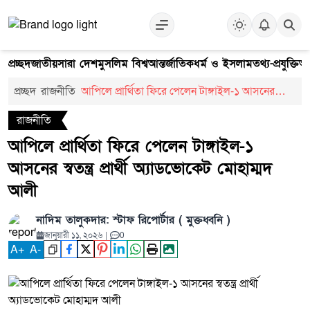
প্রচ্ছদ
জাতীয়
সারা দেশ
মুসলিম বিশ্ব
আন্তর্জাতিক
ধর্ম ও ইসলাম
তথ্য-প্রযুক্তি
আ
প্রচ্ছদ
রাজনীতি
আপিলে প্রার্থিতা ফিরে পেলেন টাঙ্গাইল-১ আসনের
স্বতন্ত্র প্রার্থী অ্যাডভোকেট মোহাম্মদ আলী
রাজনীতি
আপিলে প্রার্থিতা ফিরে পেলেন টাঙ্গাইল-১
আসনের স্বতন্ত্র প্রার্থী অ্যাডভোকেট মোহাম্মদ
আলী
নাদিম তালুকদার: স্টাফ রিপোর্টার ( মুক্তধ্বনি )
জানুয়ারী ১১, ২০২৬
|
0
A
+
A
-