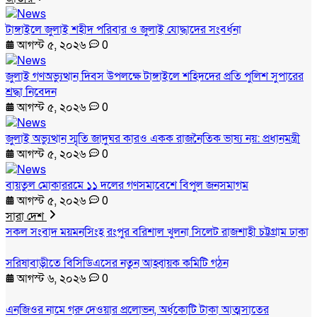
টাঙ্গাইলে জুলাই শহীদ পরিবার ও জুলাই যোদ্ধাদের সংবর্ধনা
আগস্ট ৫, ২০২৬
0
জুলাই গণঅভ্যুত্থান দিবস উপলক্ষে টাঙ্গাইলে শহিদদের প্রতি পুলিশ সুপারের
শ্রদ্ধা নিবেদন
আগস্ট ৫, ২০২৬
0
জুলাই অভ্যুত্থান স্মৃতি জাদুঘর কারও একক রাজনৈতিক ভাষ্য নয়: প্রধানমন্ত্রী
আগস্ট ৫, ২০২৬
0
বায়তুল মোকাররমে ১১ দলের গণসমাবেশে বিপুল জনসমাগম
আগস্ট ৫, ২০২৬
0
সারা দেশ
সকল সংবাদ
ময়মনসিংহ
রংপুর
বরিশাল
খুলনা
সিলেট
রাজশাহী
চট্টগ্রাম
ঢাকা
সরিষাবাড়ীতে বিসিডিএসের নতুন আহ্বায়ক কমিটি গঠন
আগস্ট ৬, ২০২৬
0
এনজিওর নামে গরু দেওয়ার প্রলোভন, অর্ধকোটি টাকা আত্মসাতের