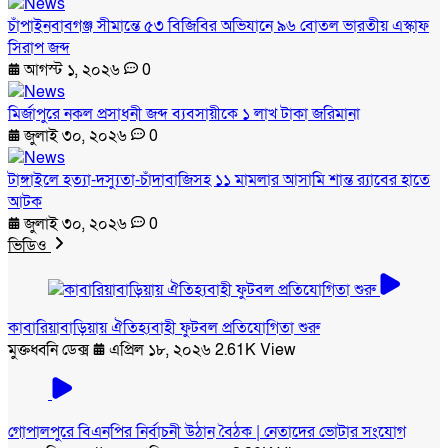
চাঁপাইনবাবগঞ্জ সীমান্তে ৫৩ বিজিবির অভিযানে ৯৬ বোতল ভারতীয় এস্কাফ
সিরাপ জব্দ
আগস্ট ১, ২০২৬
0
মির্জাপুরে নকল প্রসাধনী জব্দ ব্যবসায়ীকে ১ লাখ টাকা জরিমানা
জুলাই ৩০, ২০২৬
0
টাঙ্গাইলে হত্যা-দস্যুতা-চাঁদাবাজিসহ ১১ মামলার আসামি শান্ত র‍্যাবের হাতে
আটক
জুলাই ৩০, ২০২৬
0
ভিডিও
কাবারিয়াবাড়িয়ায় ঐতিহ্যবাহী ফুটবল প্রতিযোগিতা শুরু
মুক্তধ্বনি ডেক্স
এপ্রিল ১৮, ২০২৬
2.61K View
গোপালপুরে বিএনপির নির্বাচনী উঠান বৈঠক | নেতাদের ভোটার সংযোগ