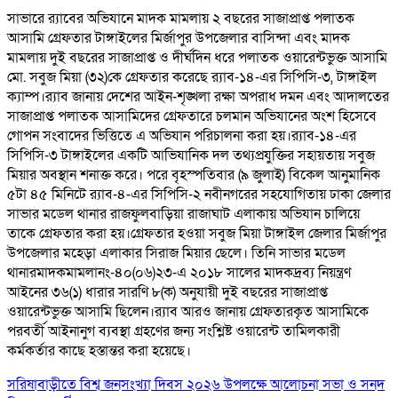
সাভারে র‌্যাবের অভিযানে মাদক মামলায় ২ বছরের সাজাপ্রাপ্ত পলাতক
আসামি গ্রেফতার টাঙ্গাইলের মির্জাপুর উপজেলার বাসিন্দা এবং মাদক
মামলায় দুই বছরের সাজাপ্রাপ্ত ও দীর্ঘদিন ধরে পলাতক ওয়ারেন্টভুক্ত আসামি
মো. সবুজ মিয়া (৩২)কে গ্রেফতার করেছে র‌্যাব-১৪-এর সিপিসি-৩, টাঙ্গাইল
ক্যাম্প।র‌্যাব জানায় দেশের আইন-শৃঙ্খলা রক্ষা অপরাধ দমন এবং আদালতের
সাজাপ্রাপ্ত পলাতক আসামিদের গ্রেফতারে চলমান অভিযানের অংশ হিসেবে
গোপন সংবাদের ভিত্তিতে এ অভিযান পরিচালনা করা হয়।র‌্যাব-১৪-এর
সিপিসি-৩ টাঙ্গাইলের একটি আভিযানিক দল তথ্যপ্রযুক্তির সহায়তায় সবুজ
মিয়ার অবস্থান শনাক্ত করে। পরে বৃহস্পতিবার (৯ জুলাই) বিকেল আনুমানিক
৫টা ৪৫ মিনিটে র‌্যাব-৪-এর সিপিসি-২ নবীনগরের সহযোগিতায় ঢাকা জেলার
সাভার মডেল থানার রাজফুলবাড়িয়া রাজাঘাট এলাকায় অভিযান চালিয়ে
তাকে গ্রেফতার করা হয়।গ্রেফতার হওয়া সবুজ মিয়া টাঙ্গাইল জেলার মির্জাপুর
উপজেলার মহেড়া এলাকার সিরাজ মিয়ার ছেলে। তিনি সাভার মডেল
থানারমাদকমামলানং-৪০(০৬)২৩-এ ২০১৮ সালের মাদকদ্রব্য নিয়ন্ত্রণ
আইনের ৩৬(১) ধারার সারণি ৮(ক) অনুযায়ী দুই বছরের সাজাপ্রাপ্ত
ওয়ারেন্টভুক্ত আসামি ছিলেন।র‌্যাব আরও জানায় গ্রেফতারকৃত আসামিকে
পরবর্তী আইনানুগ ব্যবস্থা গ্রহণের জন্য সংশ্লিষ্ট ওয়ারেন্ট তামিলকারী
কর্মকর্তার কাছে হস্তান্তর করা হয়েছে।
সরিষাবাড়ীতে বিশ্ব জনসংখ্যা দিবস ২০২৬ উপলক্ষে আলোচনা সভা ও সনদ