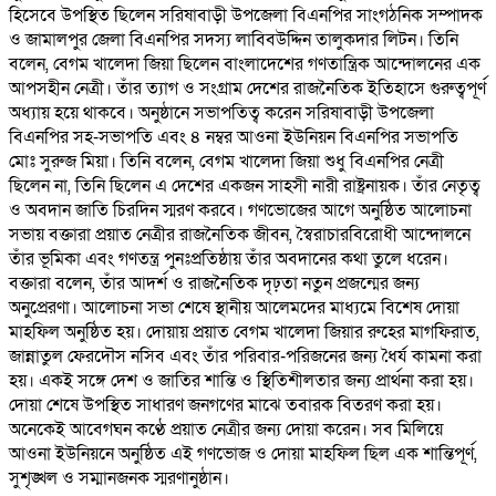
হিসেবে উপস্থিত ছিলেন সরিষাবাড়ী উপজেলা বিএনপির সাংগঠনিক সম্পাদক
ও জামালপুর জেলা বিএনপির সদস্য লাবিবউদ্দিন তালুকদার লিটন। তিনি
বলেন, বেগম খালেদা জিয়া ছিলেন বাংলাদেশের গণতান্ত্রিক আন্দোলনের এক
আপসহীন নেত্রী। তাঁর ত্যাগ ও সংগ্রাম দেশের রাজনৈতিক ইতিহাসে গুরুত্বপূর্ণ
অধ্যায় হয়ে থাকবে। অনুষ্ঠানে সভাপতিত্ব করেন সরিষাবাড়ী উপজেলা
বিএনপির সহ-সভাপতি এবং ৪ নম্বর আওনা ইউনিয়ন বিএনপির সভাপতি
মোঃ সুরুজ মিয়া। তিনি বলেন, বেগম খালেদা জিয়া শুধু বিএনপির নেত্রী
ছিলেন না, তিনি ছিলেন এ দেশের একজন সাহসী নারী রাষ্ট্রনায়ক। তাঁর নেতৃত্ব
ও অবদান জাতি চিরদিন স্মরণ করবে। গণভোজের আগে অনুষ্ঠিত আলোচনা
সভায় বক্তারা প্রয়াত নেত্রীর রাজনৈতিক জীবন, স্বৈরাচারবিরোধী আন্দোলনে
তাঁর ভূমিকা এবং গণতন্ত্র পুনঃপ্রতিষ্ঠায় তাঁর অবদানের কথা তুলে ধরেন।
বক্তারা বলেন, তাঁর আদর্শ ও রাজনৈতিক দৃঢ়তা নতুন প্রজন্মের জন্য
অনুপ্রেরণা। আলোচনা সভা শেষে স্থানীয় আলেমদের মাধ্যমে বিশেষ দোয়া
মাহফিল অনুষ্ঠিত হয়। দোয়ায় প্রয়াত বেগম খালেদা জিয়ার রুহের মাগফিরাত,
জান্নাতুল ফেরদৌস নসিব এবং তাঁর পরিবার-পরিজনের জন্য ধৈর্য কামনা করা
হয়। একই সঙ্গে দেশ ও জাতির শান্তি ও স্থিতিশীলতার জন্য প্রার্থনা করা হয়।
দোয়া শেষে উপস্থিত সাধারণ জনগণের মাঝে তবারক বিতরণ করা হয়।
অনেকেই আবেগঘন কণ্ঠে প্রয়াত নেত্রীর জন্য দোয়া করেন। সব মিলিয়ে
আওনা ইউনিয়নে অনুষ্ঠিত এই গণভোজ ও দোয়া মাহফিল ছিল এক শান্তিপূর্ণ,
সুশৃঙ্খল ও সম্মানজনক স্মরণানুষ্ঠান।