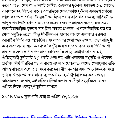
তবে ম্যাচের শেষ পর্যন্ত দাপট দেখিয়ে হেমনগর ফুটবল একাদশ ৩-০ গোলের
ব্যবধানে জয় নিশ্চিত করে। অপরদিকে দেওয়ানগঞ্জ ফুটবল একাদশ কোনো
গোল করতে পারেনি। উদ্বোধনী অনুষ্ঠানে প্রধান অতিথির বক্তব্যে লাবিবউদ্দিন
তালুকদার লিটন খেলার আয়োজকদের ধন্যবাদ জানিয়ে বলেন, এক সময়
কাবারিয়াবাড়িয়া ফুটবল মাঠ ছিল অত্যন্ত প্রাণবন্ত। এখানে নিয়মিত বড় বড়
খেলা অনুষ্ঠিত হতো। কিন্তু দীর্ঘদিন বন্ধ থাকার কারণে এলাকার তরুণরা
মোবাইল নির্ভর হয়ে পড়েছিল। এখন আবার খেলা শুরু হওয়ায় তারা মাঠমুখী
হবে এবং এসব আসক্তি থেকে কিছুটা হলেও দূরে থাকবে বলে তিনি আশা
প্রকাশ করেন। স্থানীয় গণ্যমান্য ব্যক্তিবর্গ ও ক্রীড়াপ্রেমীরা জানান, এই
ঐতিহ্যবাহী টুর্নামেন্ট শুধু একটি খেলা নয়, এটি এলাকার সংস্কৃতি ও ঐক্যের
প্রতীক। দীর্ঘ বিরতির পর আবারও এমন আয়োজন তরুণদের খেলাধুলার প্রতি
আগ্রহ বাড়াবে বলে তারা মনে করছেন। দীর্ঘদিন পর এমন আয়োজনকে ঘিরে
স্থানীয় ক্রীড়াপ্রেমীদের মাঝে ব্যাপক উৎসাহ-উদ্দীপনা লক্ষ্য করা গেছে।
আয়োজকরা জানান, এই প্রতিযোগিতা এলাকার ক্রীড়া সংস্কৃতিকে আরও
এগিয়ে নিতে গুরুত্বপূর্ণ ভূমিকা রাখবে।
2.61K View
মুক্তধ্বনি ডেক্স
এপ্রিল ১৮, ২০২৬