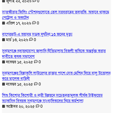
জুলাই ২২, ২০২৬
0
সাতক্ষীরার ফিলিং স্টেশনগুলোতে তেল সরবরাহের তদারকি, অভাবে থাকছে
পেট্রোল ও অকটেন
এপ্রিল ১৭, ২০২৬
0
বাগেরহাট-এ ভয়াবহ সড়ক দুর্ঘটনা,১৩ জনের মৃত্যু
মার্চ ১৩, ২০২৬
0
সুনামগঞ্জে নবায়নযোগ্য জ্বালানি নীতিমালায় বিজলী কৃষিকে অন্তর্ভুক্ত করার
দাবীতে কৃষক সমাবেশ
নভেম্বর ১৫, ২০২৫
0
সুনামগঞ্জের বিন্নাকুলি লাউরেগর রাস্তার পাশে সেভ মেশিন দিয়ে বালু উত্তোলন
করে মালেক বাহিনী
নভেম্বর ১৫, ২০২৫
0
শিশু কিশোর কিশোরী ও নারী উন্নয়নে সচেতনতামূলক শীর্ষক টাইফয়েড
ভ্যাকসিন বিষয়ক সুনামগঞ্জে সাংবাদিকদের নিয়ে কর্মশালা
অক্টোবর ২০, ২০২৫
0