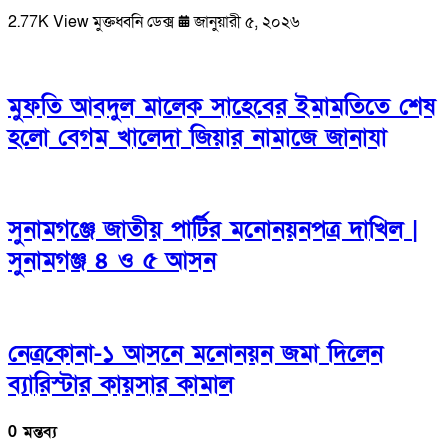
2.77K View
মুক্তধ্বনি ডেক্স
জানুয়ারী ৫, ২০২৬
মুফতি আবদুল মালেক সাহেবের ইমামতিতে শেষ
হলো বেগম খালেদা জিয়ার নামাজে জানাযা
সুনামগঞ্জে জাতীয় পার্টির মনোনয়নপত্র দাখিল |
সুনামগঞ্জ ৪ ও ৫ আসন
নেত্রকোনা-১ আসনে মনোনয়ন জমা দিলেন
ব্যারিস্টার কায়সার কামাল
0 মন্তব্য