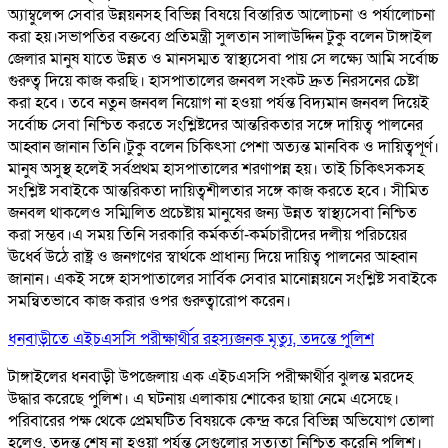
অ্যাম্বুলেন্স সেবার উন্নয়নসহ বিভিন্ন বিষয়ে বিস্তারিত আলোচনা ও পর্যালোচনা
করা হয়।সভাপতির বক্তব্যে প্রতিমন্ত্রী সুলতান সালাউদ্দিন টুকু বলেন টাঙ্গাইল
জেলার মানুষ যাতে উন্নত ও মানসম্মত স্বাস্থ্যসেবা পায় সে লক্ষ্যে আমি সর্বোচ্চ
গুরুত্ব দিয়ে কাজ করছি। হাসপাতালের জনবল সংকট দ্রুত নিরসনের চেষ্টা
করা হবে। তবে নতুন জনবল নিয়োগ না হওয়া পর্যন্ত বিদ্যমান জনবল দিয়েই
সর্বোচ্চ সেবা নিশ্চিত করতে সংশ্লিষ্টদের আন্তরিকতার সঙ্গে দায়িত্ব পালনের
আহ্বান জানান তিনি।টুকু বলেন চিকিৎসা পেশা অত্যন্ত মানবিক ও দায়িত্বপূর্ণ।
মানুষ অসুস্থ হলেই সর্বপ্রথম হাসপাতালের শরণাপন্ন হয়। তাই চিকিৎসকসহ
সংশ্লিষ্ট সবাইকে আন্তরিকতা দায়িত্বশীলতার সঙ্গে কাজ করতে হবে। সীমিত
জনবল থাকলেও সম্মিলিত প্রচেষ্টায় মানুষের জন্য উন্নত স্বাস্থ্যসেবা নিশ্চিত
করা সম্ভব।এ সময় তিনি সরকারি কর্মকর্তা-কর্মচারীদের দলীয় পরিচয়ের
ঊর্ধ্বে উঠে রাষ্ট্র ও জনগণের স্বার্থকে প্রাধান্য দিয়ে দায়িত্ব পালনের আহ্বান
জানান। একই সঙ্গে হাসপাতালের সার্বিক সেবার মানোন্নয়নে সংশ্লিষ্ট সবাইকে
সমন্বিতভাবে কাজ করার ওপর গুরুত্বারোপ করেন।
ধনবাড়ীতে এইচএসসি পরীক্ষার্থীর রহস্যজনক মৃত্যু, তদন্তে পুলিশ
টাঙ্গাইলের ধনবাড়ী উপজেলায় এক এইচএসসি পরীক্ষার্থীর ঝুলন্ত মরদেহ
উদ্ধার করেছে পুলিশ। এ ঘটনায় এলাকায় শোকের ছায়া নেমে এসেছে।
পরিবারের পক্ষ থেকে প্রেমঘটিত বিষয়কে কেন্দ্র করে বিভিন্ন অভিযোগ তোলা
হলেও, তদন্ত শেষ না হওয়া পর্যন্ত সেগুলোর সত্যতা নিশ্চিত করেনি পুলিশ।