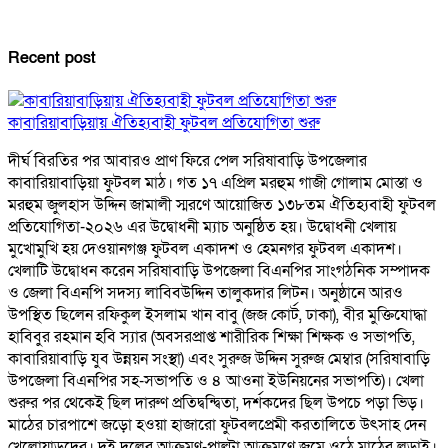
Recent post
কাবারিয়াবাড়িয়ায় ঐতিহ্যবাহী ফুটবল প্রতিযোগিতা শুরু
দীর্ঘ বিরতির পর আবারও প্রাণ ফিরে পেল সরিষাবাড়ি উপজেলার
কাবারিয়াবাড়িয়া ফুটবল মাঠ। গত ১৭ এপ্রিল মরহুম গাজী গোলাম মোস্তা ও
মরহুম জুলহাস উদ্দিন জামালী স্মরণে আয়োজিত ১৩৮তম ঐতিহ্যবাহী ফুটবল
প্রতিযোগিতা-২০২৬ এর উদ্বোধনী ম্যাচ অনুষ্ঠিত হয়। উদ্বোধনী খেলায়
মুখোমুখি হয় দেওয়ানগঞ্জ ফুটবল একাদশ ও হেমনগর ফুটবল একাদশ।
খেলাটি উদ্বোধন করেন সরিষাবাড়ি উপজেলা বিএনপির সাংগঠনিক সম্পাদক
ও জেলা বিএনপি সদস্য লাবিবউদ্দিন তালুকদার লিটন। অনুষ্ঠানে আরও
উপস্থিত ছিলেন রফিকুল ইসলাম খান বাবু (জজ কোর্ট, ঢাকা), বীর মুক্তিযোদ্ধা
হাবিবুর রহমান হবি স্যার (অবসরপ্রাপ্ত শারীরিক শিক্ষা শিক্ষক ও সভাপতি,
কাবারিয়াবাড়ি যুব উন্নয়ন সংস্থা) এবং সুরুজ উদ্দিন সুরুজ মেম্বার (সরিষাবাড়ি
উপজেলা বিএনপির সহ-সভাপতি ও ৪ আওনা ইউনিয়নের সভাপতি)। খেলা
শুরুর পর থেকেই ছিল দারুণ প্রতিদ্বন্দ্বিতা, দর্শকদের ছিল উপচে পড়া ভিড়।
মাঠের চারপাশে জড়ো হওয়া হাজারো ফুটবলপ্রেমী করতালিতে উৎসাহ দেন
খেলোয়াড়দের। দুই দলের আক্রমণ-পাল্টা আক্রমণে জমে ওঠে মাঠের লড়াই।