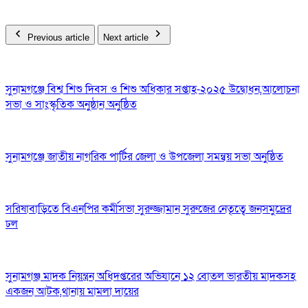
Previous article
Next article
সুনামগঞ্জে বিশ্ব শিশু দিবস ও শিশু অধিকার সপ্তাহ-২০২৫ উদ্বোধন,আলোচনা
সভা ও সাংস্কৃতিক অনুষ্ঠান অনুষ্ঠিত
সুনামগঞ্জে জাতীয় নাগরিক পার্টির জেলা ও উপজেলা সমন্বয় সভা অনুষ্ঠিত
সরিষাবাড়িতে বিএনপির কর্মীসভা সুরুজ্জামান সুরুজের নেতৃত্বে জনসমুদ্রের
ঢল
সুনামগঞ্জ মাদক নিয়ন্ত্রন অধিদপ্তরের অভিযানে ১২ বোতল ভারতীয় মাদকসহ
একজন আটক,থানায় মামলা দায়ের