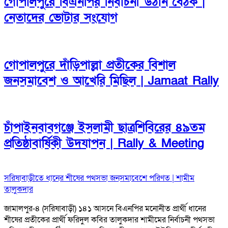
গোপালপুরে বিএনপির নির্বাচনী উঠান বৈঠক |
নেতাদের ভোটার সংযোগ
গোপালপুরে দাঁড়িপাল্লা প্রতীকের বিশাল
জনসমাবেশ ও আখেরি মিছিল | Jamaat Rally
চাঁপাইনবাবগঞ্জে ইসলামী ছাত্রশিবিরের ৪৯তম
প্রতিষ্ঠাবার্ষিকী উদযাপন | Rally & Meeting
সরিষাবাড়ীতে ধানের শীষের পথসভা জনসমাবেশে পরিণত | শামীম
তালুকদার
জামালপুর-৪ (সরিষাবাড়ী) ১৪১ আসনে বিএনপির মনোনীত প্রার্থী ধানের
শীষের প্রতীকের প্রার্থী ফরিদুল কবির তালুকদার শামীমের নির্বাচনী পথসভা