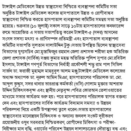
টাঙ্গাইল মেডিকেলে উন্নত স্বাস্থ্যসেবা নিশ্চিতে ব্যবস্থাপনা কমিটির সভা
অনুষ্ঠিত টাঙ্গাইল মেডিকেল কলেজ হাসপাতালে উন্নত ও রোগীবান্ধব
স্বাস্থ্যসেবা নিশ্চিত করতে হাসপাতাল ব্যবস্থাপনা কমিটির সমন্বয় সভা অনুষ্ঠিত
হয়েছে। শুক্রবার (১০ জুলাই) সকাল সাড়ে ১০টায় হাসপাতালের কনফারেন্স
রুমে আয়োজিত এ সভায় সভাপতিত্ব করেন টাঙ্গাইল-৫ (সদর) আসনের
সংসদ সদস্য মৎস্য ও প্রাণিসম্পদ প্রতিমন্ত্রী এবং হাসপাতাল ব্যবস্থাপনা
কমিটির সভাপতি সুলতান সালাউদ্দিন টুকু।সভায় উপস্থিত ছিলেন স্বাস্থ্যসেবা
বিভাগের যুগ্মসচিব মো.মুস্তাফিজুর রহমান জেলা প্রশাসক শরীফা হক অতিরিক্ত
জেলা প্রশাসক (সার্বিক) সঞ্জয় কুমার মহন্ত অতিরিক্ত পুলিশ সুপার মো.রবিউল
ইসলাম, টাঙ্গাইল গণপূর্ত বিভাগের নির্বাহী প্রকৌশলী শম্ভু রাম পাল সিভিল
সার্জন ডা. ফরাজী মুহাম্মদ মাহবুবুল আলম মঞ্জু,টাঙ্গাইল মেডিকেল কলেজের
অধ্যক্ষ অধ্যাপক ডা. নূরুল আমিন মিঞা, হাসপাতালের পরিচালক ডা. মো.
আব্দুল কুদ্দুস, সদর থানার ভারপ্রাপ্ত কর্মকর্তা (ওসি) গোলাম মুক্তার আশরাফ
উদ্দিন চিকিৎসকবৃন্দ এবং স্থানীয় নেতৃবৃন্দ।পবিত্র কোরআন তেলাওয়াতের
মাধ্যমে সভার কার্যক্রম শুরু হয়। পরে হাসপাতালের পরিচালক স্বাগত বক্তব্য
দেন এবং হাসপাতালের সার্বিক কার্যক্রম বিদ্যমান সমস্যা ও উন্নয়ন
পরিকল্পনা নিয়ে একটি উপস্থাপনা তুলে ধরেন।সভায় হাসপাতালের
স্বাস্থ্যসেবার মানোন্নয়ন চিকিৎসক ও অন্যান্য জনবল সংকট দূরীকরণ
প্রয়োজনীয় ওষুধ সরবরাহ নিশ্চিতকরণ, রোগীদের চিকিৎসা ও পরীক্ষা-
নিরীক্ষার মান বৃদ্ধি, ওয়ার্ডের পরিবেশ উন্নয়ন দালালচক্রের দৌরাত্ম্য বন্ধ এবং