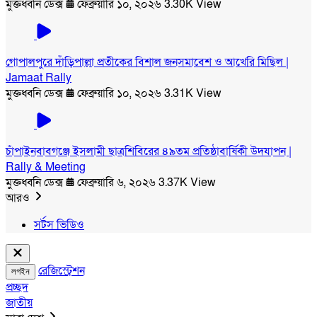
মুক্তধ্বনি ডেক্স
ফেব্রুয়ারি ১০, ২০২৬
3.30K View
গোপালপুরে দাঁড়িপাল্লা প্রতীকের বিশাল জনসমাবেশ ও আখেরি মিছিল |
Jamaat Rally
মুক্তধ্বনি ডেক্স
ফেব্রুয়ারি ১০, ২০২৬
3.31K View
চাঁপাইনবাবগঞ্জে ইসলামী ছাত্রশিবিরের ৪৯তম প্রতিষ্ঠাবার্ষিকী উদযাপন |
Rally & Meeting
মুক্তধ্বনি ডেক্স
ফেব্রুয়ারি ৬, ২০২৬
3.37K View
আরও
সর্টস ভিডিও
রেজিস্ট্রেশন
লগইন
প্রচ্ছদ
জাতীয়