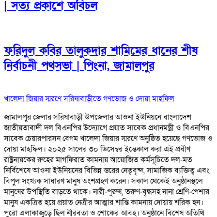
| সত্য প্রকাশে অবিচল
ফরিদুল কবির তালুকদার শামিমের ধানের শীষ
নির্বাচনী পথসভা | পিংনা, জামালপুর
খালেদা জিয়ার স্মরণে সরিষাবাড়ীতে গণভোজ ও দোয়া মাহফিল
জামালপুর জেলার সরিষাবাড়ী উপজেলার আওনা ইউনিয়নে বাংলাদেশ
জাতীয়তাবাদী দল বিএনপির উদ্যোগে প্রয়াত সাবেক প্রধানমন্ত্রী ও বিএনপির
সাবেক চেয়ারপারসন বেগম খালেদা জিয়ার স্মরণে অনুষ্ঠিত হয়েছে গণভোজ ও
দোয়া মাহফিল। ২০২৫ সালের ৩০ ডিসেম্বর ইন্তেকাল করা এই প্রবীণ
রাষ্ট্রনায়কের রুহের মাগফিরাত কামনায় আয়োজিত কর্মসূচিতে দল-মত
নির্বিশেষে আওনা ইউনিয়নের বিভিন্ন স্তরের নেতৃবৃন্দ, সামাজিক ব্যক্তিত্ব এবং
বিপুল সংখ্যক সাধারণ মানুষ অংশগ্রহণ করেন। সকাল থেকেই অনুষ্ঠানস্থলে
মানুষের উপস্থিতি বাড়তে থাকে। নারী-পুরুষ, তরুণ-বৃদ্ধসহ নানা শ্রেণি-পেশার
মানুষ একত্রিত হয়ে প্রয়াত নেত্রীর আত্মার শান্তি কামনায় দোয়ায় শরিক হন।
পুরো এলাকাজুড়ে ছিল নীরবতা ও শোকের আবহ। অনুষ্ঠানে বিশেষ অতিথি