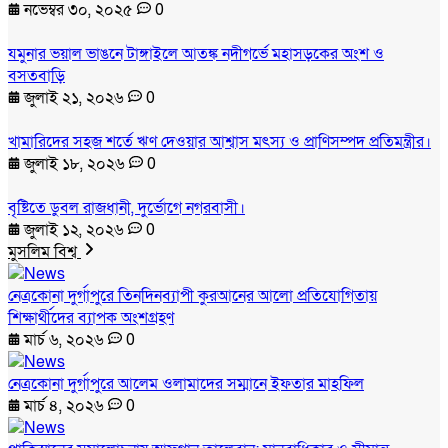
নভেম্বর ৩০, ২০২৫
0
যমুনার ভয়াল ভাঙনে টাঙ্গাইলে আতঙ্ক নদীগর্ভে মহাসড়কের অংশ ও
বসতবাড়ি
জুলাই ২১, ২০২৬
0
খামারিদের সহজ শর্তে ঋণ দেওয়ার আশ্বাস মৎস্য ও প্রাণিসম্পদ প্রতিমন্ত্রীর।
জুলাই ১৮, ২০২৬
0
বৃষ্টিতে ডুবল রাজধানী, দুর্ভোগে নগরবাসী।
জুলাই ১২, ২০২৬
0
মুসলিম বিশ্ব
নেত্রকোনা দুর্গাপুরে তিনদিনব্যাপী কুরআনের আলো প্রতিযোগিতায়
শিক্ষার্থীদের ব্যাপক অংশগ্রহণ
মার্চ ৬, ২০২৬
0
নেত্রকোনা দুর্গাপুরে আলেম ওলামাদের সম্মানে ইফতার মাহফিল
মার্চ ৪, ২০২৬
0