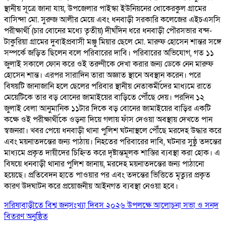
স্থানীয় সূত্রে জানা যায়, উপজেলার পাইস্কা ইউনিয়নের ধোকেরকুল গ্রামের
বাসিন্দা মো. সুরুজ আলীর মেয়ে এবং ধনবাড়ী সরকারি কলেজের এইচএসসি
পরীক্ষার্থী (চার বোনের মধ্যে তৃতীয়) দীর্ঘদিন ধরে ধনবাড়ী পৌরসভার বন্দ-
টাকুরিয়া গ্রামের দুবাইপ্রবাসী মঞ্জু মিয়ার ছেলে মো. মারুফ হোসেন শান্তর সঙ্গে
সম্পর্কে জড়িত ছিলেন বলে পরিবারের দাবি। পরিবারের অভিযোগ, গত ১১
জুলাই সকালে ফোন করে ওই তরুণীকে দেখা করার জন্য ডেকে নেন মারুফ
হোসেন শান্ত। এরপর সারাদিন তারা অজ্ঞাত স্থানে অবস্থান করেন। পরে
বিষয়টি জানাজানি হলে ছেলের পরিবার স্থানীয় নেতাকর্মীদের মাধ্যমে রাতে
মেয়েটিকে তার বড় বোনের জামাইয়ের বাড়িতে পৌঁছে দেয়। পরদিন ১২
জুলাই বেলা আনুমানিক ১১টার দিকে বড় বোনের জামাইয়ের বাড়ির একটি
কক্ষে ওই পরীক্ষার্থীকে ওড়না দিয়ে গলায় ফাঁস দেওয়া অবস্থায় দেখতে পান
স্বজনরা। খবর পেয়ে ধনবাড়ী থানা পুলিশ ঘটনাস্থলে পৌঁছে মরদেহ উদ্ধার করে
এবং ময়নাতদন্তের জন্য পাঠায়। নিহতের পরিবারের দাবি, ঘটনার সুষ্ঠু তদন্তের
মাধ্যমে প্রকৃত দায়ীদের চিহ্নিত করে দৃষ্টান্তমূলক শাস্তির ব্যবস্থা করা হোক। এ
বিষয়ে ধনবাড়ী থানার পুলিশ জানায়, মরদেহ ময়নাতদন্তের জন্য পাঠানো
হয়েছে। প্রতিবেদন হাতে পাওয়ার পর এবং তদন্তের ভিত্তিতে মৃত্যুর প্রকৃত
কারণ উদঘাটন করে প্রয়োজনীয় আইনগত ব্যবস্থা নেওয়া হবে।
সরিষাবাড়ীতে বিশ্ব জনসংখ্যা দিবস ২০২৬ উপলক্ষে আলোচনা সভা ও সনদ
বিতরণ অনুষ্ঠিত