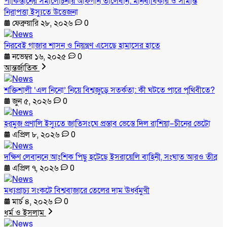
পাকিস্তানের সমালোচনায় আফগান তালেবান: মানবাধিকার ও সীমান্ত
নিরাপত্তা ইস্যুতে উত্তেজনা
ফেব্রুয়ারি ২৮, ২০২৬
0
নিরবেই গাজার শাসন ও নিয়ন্ত্রণ এসেছে হামাসের হাতে
নভেম্বর ১৬, ২০২৫
0
আন্তর্জাতিক
শক্তিশালী ‘এল নিনো’ নিয়ে বিশ্বজুড়ে সতর্কতা: কী ঘটতে পারে পৃথিবীতে?
জুন ৫, ২০২৬
0
হরমুজ প্রণালি ইস্যুতে জাতিসংঘে প্রস্তাব ভেস্তে দিল রাশিয়া–চীনের ভেটো
এপ্রিল ৮, ২০২৬
0
দক্ষিণ লেবাননে আংশিক পিছু হটেছে ইসরায়েলি বাহিনী, সংঘাত আরও তীব্র
এপ্রিল ৭, ২০২৬
0
মধ্যপ্রাচ্য সংকটে বিশ্ববাজারে তেলের দাম ঊর্ধ্বমুখী
মার্চ ৪, ২০২৬
0
ধর্ম ও ইসলাম