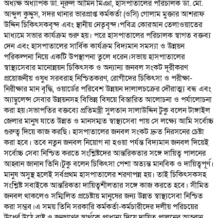
অধ্যক্ষ অধ্যাপক ডা. নূরুল আমিন মিঞা, হাসপাতালের পরিচালক ডা. মো.
আব্দুল কুদ্দুস, সদর থানার ভারপ্রাপ্ত কর্মকর্তা (ওসি) গোলাম মুক্তার আশরাফ
উদ্দিন চিকিৎসকবৃন্দ এবং স্থানীয় নেতৃবৃন্দ।পবিত্র কোরআন তেলাওয়াতের
মাধ্যমে সভার কার্যক্রম শুরু হয়। পরে হাসপাতালের পরিচালক স্বাগত বক্তব্য
দেন এবং হাসপাতালের সার্বিক কার্যক্রম বিদ্যমান সমস্যা ও উন্নয়ন
পরিকল্পনা নিয়ে একটি উপস্থাপনা তুলে ধরেন।সভায় হাসপাতালের
স্বাস্থ্যসেবার মানোন্নয়ন চিকিৎসক ও অন্যান্য জনবল সংকট দূরীকরণ
প্রয়োজনীয় ওষুধ সরবরাহ নিশ্চিতকরণ, রোগীদের চিকিৎসা ও পরীক্ষা-
নিরীক্ষার মান বৃদ্ধি, ওয়ার্ডের পরিবেশ উন্নয়ন দালালচক্রের দৌরাত্ম্য বন্ধ এবং
অ্যাম্বুলেন্স সেবার উন্নয়নসহ বিভিন্ন বিষয়ে বিস্তারিত আলোচনা ও পর্যালোচনা
করা হয়।সভাপতির বক্তব্যে প্রতিমন্ত্রী সুলতান সালাউদ্দিন টুকু বলেন টাঙ্গাইল
জেলার মানুষ যাতে উন্নত ও মানসম্মত স্বাস্থ্যসেবা পায় সে লক্ষ্যে আমি সর্বোচ্চ
গুরুত্ব দিয়ে কাজ করছি। হাসপাতালের জনবল সংকট দ্রুত নিরসনের চেষ্টা
করা হবে। তবে নতুন জনবল নিয়োগ না হওয়া পর্যন্ত বিদ্যমান জনবল দিয়েই
সর্বোচ্চ সেবা নিশ্চিত করতে সংশ্লিষ্টদের আন্তরিকতার সঙ্গে দায়িত্ব পালনের
আহ্বান জানান তিনি।টুকু বলেন চিকিৎসা পেশা অত্যন্ত মানবিক ও দায়িত্বপূর্ণ।
মানুষ অসুস্থ হলেই সর্বপ্রথম হাসপাতালের শরণাপন্ন হয়। তাই চিকিৎসকসহ
সংশ্লিষ্ট সবাইকে আন্তরিকতা দায়িত্বশীলতার সঙ্গে কাজ করতে হবে। সীমিত
জনবল থাকলেও সম্মিলিত প্রচেষ্টায় মানুষের জন্য উন্নত স্বাস্থ্যসেবা নিশ্চিত
করা সম্ভব।এ সময় তিনি সরকারি কর্মকর্তা-কর্মচারীদের দলীয় পরিচয়ের
ঊর্ধ্বে উঠে রাষ্ট্র ও জনগণের স্বার্থকে প্রাধান্য দিয়ে দায়িত্ব পালনের আহ্বান