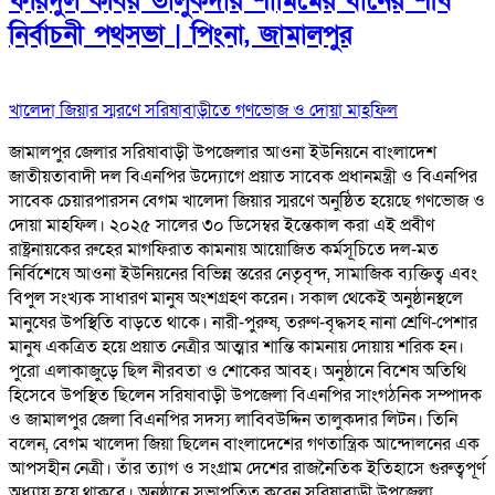
ফরিদুল কবির তালুকদার শামিমের ধানের শীষ
নির্বাচনী পথসভা | পিংনা, জামালপুর
খালেদা জিয়ার স্মরণে সরিষাবাড়ীতে গণভোজ ও দোয়া মাহফিল
জামালপুর জেলার সরিষাবাড়ী উপজেলার আওনা ইউনিয়নে বাংলাদেশ
জাতীয়তাবাদী দল বিএনপির উদ্যোগে প্রয়াত সাবেক প্রধানমন্ত্রী ও বিএনপির
সাবেক চেয়ারপারসন বেগম খালেদা জিয়ার স্মরণে অনুষ্ঠিত হয়েছে গণভোজ ও
দোয়া মাহফিল। ২০২৫ সালের ৩০ ডিসেম্বর ইন্তেকাল করা এই প্রবীণ
রাষ্ট্রনায়কের রুহের মাগফিরাত কামনায় আয়োজিত কর্মসূচিতে দল-মত
নির্বিশেষে আওনা ইউনিয়নের বিভিন্ন স্তরের নেতৃবৃন্দ, সামাজিক ব্যক্তিত্ব এবং
বিপুল সংখ্যক সাধারণ মানুষ অংশগ্রহণ করেন। সকাল থেকেই অনুষ্ঠানস্থলে
মানুষের উপস্থিতি বাড়তে থাকে। নারী-পুরুষ, তরুণ-বৃদ্ধসহ নানা শ্রেণি-পেশার
মানুষ একত্রিত হয়ে প্রয়াত নেত্রীর আত্মার শান্তি কামনায় দোয়ায় শরিক হন।
পুরো এলাকাজুড়ে ছিল নীরবতা ও শোকের আবহ। অনুষ্ঠানে বিশেষ অতিথি
হিসেবে উপস্থিত ছিলেন সরিষাবাড়ী উপজেলা বিএনপির সাংগঠনিক সম্পাদক
ও জামালপুর জেলা বিএনপির সদস্য লাবিবউদ্দিন তালুকদার লিটন। তিনি
বলেন, বেগম খালেদা জিয়া ছিলেন বাংলাদেশের গণতান্ত্রিক আন্দোলনের এক
আপসহীন নেত্রী। তাঁর ত্যাগ ও সংগ্রাম দেশের রাজনৈতিক ইতিহাসে গুরুত্বপূর্ণ
অধ্যায় হয়ে থাকবে। অনুষ্ঠানে সভাপতিত্ব করেন সরিষাবাড়ী উপজেলা