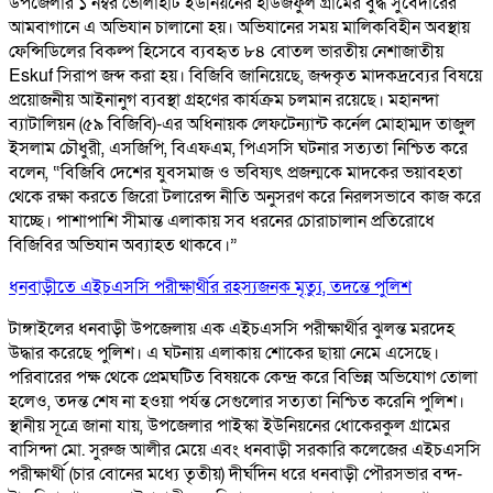
উপজেলার ১ নম্বর ভোলাহাট ইউনিয়নের হাউজফুল গ্রামের বুদ্ধ সুবেদারের
আমবাগানে এ অভিযান চালানো হয়। অভিযানের সময় মালিকবিহীন অবস্থায়
ফেন্সিডিলের বিকল্প হিসেবে ব্যবহৃত ৮৪ বোতল ভারতীয় নেশাজাতীয়
Eskuf সিরাপ জব্দ করা হয়। বিজিবি জানিয়েছে, জব্দকৃত মাদকদ্রব্যের বিষয়ে
প্রয়োজনীয় আইনানুগ ব্যবস্থা গ্রহণের কার্যক্রম চলমান রয়েছে। মহানন্দা
ব্যাটালিয়ন (৫৯ বিজিবি)-এর অধিনায়ক লেফটেন্যান্ট কর্নেল মোহাম্মদ তাজুল
ইসলাম চৌধুরী, এসজিপি, বিএফএম, পিএসসি ঘটনার সত্যতা নিশ্চিত করে
বলেন, “বিজিবি দেশের যুবসমাজ ও ভবিষ্যৎ প্রজন্মকে মাদকের ভয়াবহতা
থেকে রক্ষা করতে জিরো টলারেন্স নীতি অনুসরণ করে নিরলসভাবে কাজ করে
যাচ্ছে। পাশাপাশি সীমান্ত এলাকায় সব ধরনের চোরাচালান প্রতিরোধে
বিজিবির অভিযান অব্যাহত থাকবে।”
ধনবাড়ীতে এইচএসসি পরীক্ষার্থীর রহস্যজনক মৃত্যু, তদন্তে পুলিশ
টাঙ্গাইলের ধনবাড়ী উপজেলায় এক এইচএসসি পরীক্ষার্থীর ঝুলন্ত মরদেহ
উদ্ধার করেছে পুলিশ। এ ঘটনায় এলাকায় শোকের ছায়া নেমে এসেছে।
পরিবারের পক্ষ থেকে প্রেমঘটিত বিষয়কে কেন্দ্র করে বিভিন্ন অভিযোগ তোলা
হলেও, তদন্ত শেষ না হওয়া পর্যন্ত সেগুলোর সত্যতা নিশ্চিত করেনি পুলিশ।
স্থানীয় সূত্রে জানা যায়, উপজেলার পাইস্কা ইউনিয়নের ধোকেরকুল গ্রামের
বাসিন্দা মো. সুরুজ আলীর মেয়ে এবং ধনবাড়ী সরকারি কলেজের এইচএসসি
পরীক্ষার্থী (চার বোনের মধ্যে তৃতীয়) দীর্ঘদিন ধরে ধনবাড়ী পৌরসভার বন্দ-