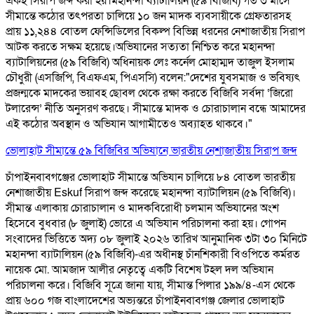
একই সিরাপ জব্দ করা হয়। ​ মহানন্দা ব্যাটালিয়ন (৫৯ বিজিবি) গত ৩ মাসে
সীমান্তে কঠোর তৎপরতা চালিয়ে ১০ জন মাদক ব্যবসায়ীকে গ্রেফতারসহ
প্রায় ১১,২৪৪ বোতল ফেন্সিডিলের বিকল্প বিভিন্ন ধরনের নেশাজাতীয় সিরাপ
আটক করতে সক্ষম হয়েছে। ​ ​অভিযানের সত্যতা নিশ্চিত করে মহানন্দা
ব্যাটালিয়নের (৫৯ বিজিবি) অধিনায়ক লেঃ কর্নেল মোহাম্মদ তাজুল ইসলাম
চৌধুরী (এসজিপি, বিএফএম, পিএসসি) বলেন: ​"দেশের যুবসমাজ ও ভবিষ্যৎ
প্রজন্মকে মাদকের ভয়াবহ ছোবল থেকে রক্ষা করতে বিজিবি সর্বদা ‘জিরো
টলারেন্স’ নীতি অনুসরণ করছে। সীমান্তে মাদক ও চোরাচালান বন্ধে আমাদের
এই কঠোর অবস্থান ও অভিযান আগামীতেও অব্যাহত থাকবে।"
ভোলাহাট সীমান্তে ৫৯ বিজিবির অভিযানে ভারতীয় নেশাজাতীয় সিরাপ জব্দ
চাঁপাইনবাবগঞ্জের ভোলাহাট সীমান্তে অভিযান চালিয়ে ৮৪ বোতল ভারতীয়
নেশাজাতীয় Eskuf সিরাপ জব্দ করেছে মহানন্দা ব্যাটালিয়ন (৫৯ বিজিবি)।
সীমান্ত এলাকায় চোরাচালান ও মাদকবিরোধী চলমান অভিযানের অংশ
হিসেবে বুধবার (৮ জুলাই) ভোরে এ অভিযান পরিচালনা করা হয়। গোপন
সংবাদের ভিত্তিতে অদ্য ০৮ জুলাই ২০২৬ তারিখ আনুমানিক ৩টা ৩০ মিনিটে
মহানন্দা ব্যাটালিয়ন (৫৯ বিজিবি)-এর অধীনস্থ চাঁনশিকারী বিওপিতে কর্মরত
নায়েক মো. আমজাদ আলীর নেতৃত্বে একটি বিশেষ টহল দল অভিযান
পরিচালনা করে। বিজিবি সূত্রে জানা যায়, সীমান্ত পিলার ১৯৯/৪-এস থেকে
প্রায় ৬০০ গজ বাংলাদেশের অভ্যন্তরে চাঁপাইনবাবগঞ্জ জেলার ভোলাহাট