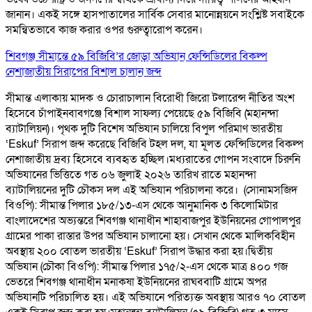
জানান। একই সঙ্গে হাসপাতালের সার্বিক সেবার মানোন্নয়নে সংশ্লিষ্ট সবাইকে
সমন্বিতভাবে কাজ করার ওপর গুরুত্বারোপ করেন।
শিবগঞ্জ সীমান্তে ৫৯ বিজিবি’র জোড়া অভিযান ফেন্সিডিলের বিকল্প
নেশাজাতীয় সিরাপের বিশাল চালান জব্দ
সীমান্ত এলাকায় মাদক ও চোরাচালান বিরোধী জিরো টলারেন্স নীতির অংশ
হিসেবে চাঁপাইনবাবগঞ্জে বিশাল সাফল্য পেয়েছে ৫৯ বিজিবি (মহানন্দা
ব্যাটালিয়ন)। পৃথক দুটি বিশেষ অভিযান চালিয়ে বিপুল পরিমাণ ভারতীয়
‘Eskuf’ সিরাপ জব্দ করেছে বিজিবি টহল দল, যা মূলত ফেন্সিডিলের বিকল্প
নেশাজাতীয় দ্রব্য হিসেবে ব্যবহৃত হচ্ছিল। ​মধ্যরাতের গোপন সংবাদে চিরুনি
অভিযানের ভিত্তিতে গত ০৬ জুলাই ২০২৬ তারিখ রাতে মহানন্দা
ব্যাটালিয়নের দুটি চৌকস দল এই অভিযান পরিচালনা করে। ​ (সোনামসজিদ
বিওপি): সীমান্ত পিলার ১৮৫/১৩-এস থেকে আনুমানিক ৩ কিলোমিটার
বাংলাদেশের অভ্যন্তরে শিবগঞ্জ থানাধীন শাহাবাজপুর ইউনিয়নের গোপালপুর
গ্রামের পাকা রাস্তার উপর অভিযান চালানো হয়। সেখান থেকে মালিকবিহীন
অবস্থায় ২০০ বোতল ভারতীয় ‘Eskuf’ সিরাপ উদ্ধার করা হয়। ​দ্বিতীয়
অভিযান (চৌকা বিওপি): সীমান্ত পিলার ১৭৫/২-এস থেকে মাত্র ৪০০ গজ
ভেতরে শিবগঞ্জ থানাধীন মনাকষা ইউনিয়নের রাঘববাটি গ্রামে অপর
অভিযানটি পরিচালিত হয়। এই অভিযানে পরিত্যক্ত অবস্থায় আরও ৭০ বোতল