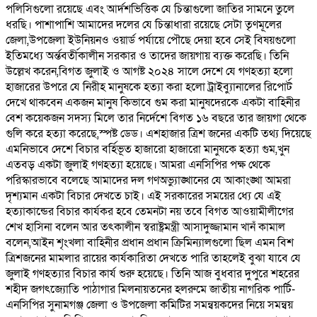
পলিসিগুলো রয়েছে এবং আর্দশভিত্তিক যে চিন্তাগুলো জাতির সামনে তুলে
ধরছি। পাশাপাশি আমাদের দলের যে চিন্তাধারা রয়েছে সেটা তৃণমূলের
জেলা,উপজেলা ইউনিয়নও ওয়ার্ড পর্যায়ে পৌছে দেয়া হবে সেই বিষয়গুলো
ইতিমধ্যে অর্ন্তবর্তীকালীন সরকার ও তাদের জায়গায় ব্যক্ত করেছি। তিনি
উল্লেখ করেন,বিগত জুলাই ও আগষ্ট ২০২৪ সালে দেশে যে গণহত্যা হলো
হাজারের উপরে যে নিরীহ মানুষকে হত্যা করা হলো ট্রাইব্যুানালের রিপোর্ট
দেখে থাকবেন একজন মানুষ কিভাবে গুম করা মানুষদেরকে একটা বাহিনীর
বেশ কয়েকজন সদস্য মিলে তার নির্দেশে বিগত ১৬ বছরে তার জায়গা থেকে
গুলি করে হত্যা করেছে,স্পষ্ট ডেড। এশহাজার ত্রিশ জনের একটি তথ্য দিয়েছে
এমনিভাবে দেশে বিচার বর্হিভূত হাজারো হাজারো মানুষকে হত্যা গুম,খুন
এতবড় একটা জুলাই গণহত্যা হয়েছে। আমরা এনসিপির পক্ষ থেকে
পরিস্কারভাবে বলেছে আমাদের দল গণঅভ্যুাঙ্খানের যে আকাংঙ্খা আমরা
দৃশ্যমান একটা বিচার দেখতে চাই। এই সরকারের সময়ের ধ্যে যে এই
হত্যাকান্ডের বিচার কার্যকর হবে তেমনটা নয় তবে বিগত আওয়ামীলীগের
শেখ হাসিনা বলেন আর তৎকালীন স্বরাষ্ট্রমন্ত্রী আসাদুজ্জামান খানঁ কামাল
বলেন,আইন শৃংখলা বাহিনীর প্রধান প্রধান ক্রিমিন্যালগুলো ছিল এমন বিশ
ত্রিশজনের মামলার রায়ের কার্যকারিতা দেখতে পারি তাহলেই বুঝা যাবে যে
জুলাই গণহত্যার বিচার কার্য শুরু হয়েছে। তিনি আজ বুধবার দুপুরে শহরের
শহীদ জগৎজ্যোতি পাঠাগার মিলনায়তনের হলরুমে জাতীয় নাগরিক পার্টি-
এনসিপির সুনামগঞ্জ জেলা ও উপজেলা কমিটির সমন্বয়কদের নিয়ে সমন্বয়