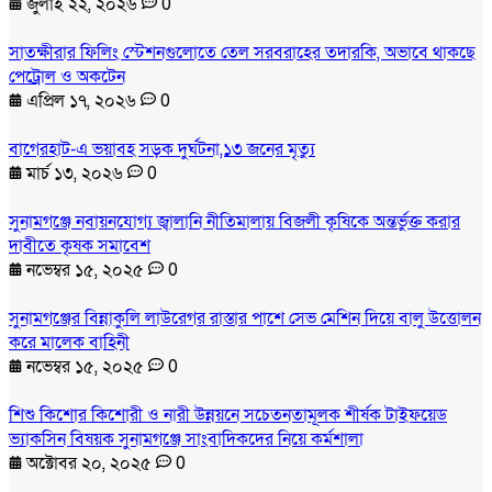
জুলাই ২২, ২০২৬
0
সাতক্ষীরার ফিলিং স্টেশনগুলোতে তেল সরবরাহের তদারকি, অভাবে থাকছে
পেট্রোল ও অকটেন
এপ্রিল ১৭, ২০২৬
0
বাগেরহাট-এ ভয়াবহ সড়ক দুর্ঘটনা,১৩ জনের মৃত্যু
মার্চ ১৩, ২০২৬
0
সুনামগঞ্জে নবায়নযোগ্য জ্বালানি নীতিমালায় বিজলী কৃষিকে অন্তর্ভুক্ত করার
দাবীতে কৃষক সমাবেশ
নভেম্বর ১৫, ২০২৫
0
সুনামগঞ্জের বিন্নাকুলি লাউরেগর রাস্তার পাশে সেভ মেশিন দিয়ে বালু উত্তোলন
করে মালেক বাহিনী
নভেম্বর ১৫, ২০২৫
0
শিশু কিশোর কিশোরী ও নারী উন্নয়নে সচেতনতামূলক শীর্ষক টাইফয়েড
ভ্যাকসিন বিষয়ক সুনামগঞ্জে সাংবাদিকদের নিয়ে কর্মশালা
অক্টোবর ২০, ২০২৫
0