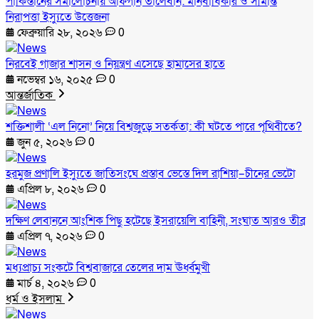
পাকিস্তানের সমালোচনায় আফগান তালেবান: মানবাধিকার ও সীমান্ত
নিরাপত্তা ইস্যুতে উত্তেজনা
ফেব্রুয়ারি ২৮, ২০২৬
0
নিরবেই গাজার শাসন ও নিয়ন্ত্রণ এসেছে হামাসের হাতে
নভেম্বর ১৬, ২০২৫
0
আন্তর্জাতিক
শক্তিশালী ‘এল নিনো’ নিয়ে বিশ্বজুড়ে সতর্কতা: কী ঘটতে পারে পৃথিবীতে?
জুন ৫, ২০২৬
0
হরমুজ প্রণালি ইস্যুতে জাতিসংঘে প্রস্তাব ভেস্তে দিল রাশিয়া–চীনের ভেটো
এপ্রিল ৮, ২০২৬
0
দক্ষিণ লেবাননে আংশিক পিছু হটেছে ইসরায়েলি বাহিনী, সংঘাত আরও তীব্র
এপ্রিল ৭, ২০২৬
0
মধ্যপ্রাচ্য সংকটে বিশ্ববাজারে তেলের দাম ঊর্ধ্বমুখী
মার্চ ৪, ২০২৬
0
ধর্ম ও ইসলাম