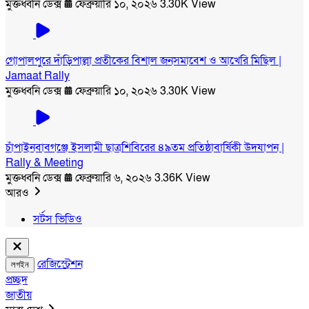
মুক্তধ্বনি ডেক্স
ফেব্রুয়ারি ১০, ২০২৬
3.30K View
গোপালপুরে দাঁড়িপাল্লা প্রতীকের বিশাল জনসমাবেশ ও আখেরি মিছিল |
Jamaat Rally
মুক্তধ্বনি ডেক্স
ফেব্রুয়ারি ১০, ২০২৬
3.30K View
চাঁপাইনবাবগঞ্জে ইসলামী ছাত্রশিবিরের ৪৯তম প্রতিষ্ঠাবার্ষিকী উদযাপন |
Rally & Meeting
মুক্তধ্বনি ডেক্স
ফেব্রুয়ারি ৬, ২০২৬
3.36K View
আরও
সর্টস ভিডিও
রেজিস্ট্রেশন
লগইন
প্রচ্ছদ
জাতীয়