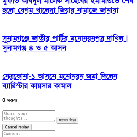
মুফতি আবদুল মালেক সাহেবের ইমামতিতে শেষ
হলো বেগম খালেদা জিয়ার নামাজে জানাযা
সুনামগঞ্জে জাতীয় পার্টির মনোনয়নপত্র দাখিল |
সুনামগঞ্জ ৪ ও ৫ আসন
নেত্রকোনা-১ আসনে মনোনয়ন জমা দিলেন
ব্যারিস্টার কায়সার কামাল
0 মন্তব্য
মন্তব্য লিখুন
Cancel replay