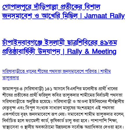
গোপালপুরে দাঁড়িপাল্লা প্রতীকের বিশাল
জনসমাবেশ ও আখেরি মিছিল | Jamaat Rally
চাঁপাইনবাবগঞ্জে ইসলামী ছাত্রশিবিরের ৪৯তম
প্রতিষ্ঠাবার্ষিকী উদযাপন | Rally & Meeting
সরিষাবাড়ীতে ধানের শীষের পথসভা জনসমাবেশে পরিণত | শামীম
তালুকদার
জামালপুর-৪ (সরিষাবাড়ী) ১৪১ আসনে বিএনপির মনোনীত প্রার্থী ধানের
শীষের প্রতীকের প্রার্থী ফরিদুল কবির তালুকদার শামীমের নির্বাচনী পথসভা
সরিষাবাড়ীতে অনুষ্ঠিত হয়েছে। সরিষাবাড়ী ও আওনা ইউনিয়নের শীর্ষস্থানীয়
নেতৃবৃন্দ এবং বিপুল সংখ্যক সাধারণ মানুষের অংশগ্রহণে এই পথসভা
একপর্যায়ে বৃহৎ জনসমাবেশে রূপ নেয়। সমাবেশে শামীম তালুকদার বলেন,
নির্বাচিত হলে ফ্যামেলী কার্ড, কৃষিকার্ড চালু করা হবে। পাশাপাশি শিক্ষা,
স্বাস্থ্যসেবা ও স্থানীয় অবকাঠামো উন্নয়নকে সর্বোচ্চ অগ্রাধিকার দেওয়া হবে।