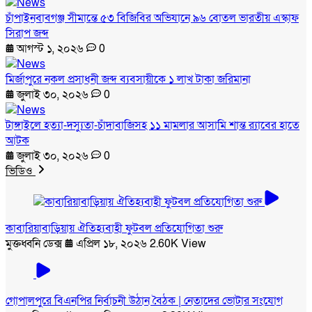
চাঁপাইনবাবগঞ্জ সীমান্তে ৫৩ বিজিবির অভিযানে ৯৬ বোতল ভারতীয় এস্কাফ
সিরাপ জব্দ
আগস্ট ১, ২০২৬
0
মির্জাপুরে নকল প্রসাধনী জব্দ ব্যবসায়ীকে ১ লাখ টাকা জরিমানা
জুলাই ৩০, ২০২৬
0
টাঙ্গাইলে হত্যা-দস্যুতা-চাঁদাবাজিসহ ১১ মামলার আসামি শান্ত র‍্যাবের হাতে
আটক
জুলাই ৩০, ২০২৬
0
ভিডিও
কাবারিয়াবাড়িয়ায় ঐতিহ্যবাহী ফুটবল প্রতিযোগিতা শুরু
মুক্তধ্বনি ডেক্স
এপ্রিল ১৮, ২০২৬
2.60K View
গোপালপুরে বিএনপির নির্বাচনী উঠান বৈঠক | নেতাদের ভোটার সংযোগ