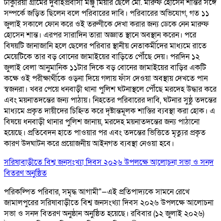
টাকুরিয়া গ্রামের দুবাইপ্রবাসী মঞ্জু মিয়ার ছেলে মো. মারুফ হোসেন শান্তর সঙ্গে
সম্পর্কে জড়িত ছিলেন বলে পরিবারের দাবি। পরিবারের অভিযোগ, গত ১১
জুলাই সকালে ফোন করে ওই তরুণীকে দেখা করার জন্য ডেকে নেন মারুফ
হোসেন শান্ত। এরপর সারাদিন তারা অজ্ঞাত স্থানে অবস্থান করেন। পরে
বিষয়টি জানাজানি হলে ছেলের পরিবার স্থানীয় নেতাকর্মীদের মাধ্যমে রাতে
মেয়েটিকে তার বড় বোনের জামাইয়ের বাড়িতে পৌঁছে দেয়। পরদিন ১২
জুলাই বেলা আনুমানিক ১১টার দিকে বড় বোনের জামাইয়ের বাড়ির একটি
কক্ষে ওই পরীক্ষার্থীকে ওড়না দিয়ে গলায় ফাঁস দেওয়া অবস্থায় দেখতে পান
স্বজনরা। খবর পেয়ে ধনবাড়ী থানা পুলিশ ঘটনাস্থলে পৌঁছে মরদেহ উদ্ধার করে
এবং ময়নাতদন্তের জন্য পাঠায়। নিহতের পরিবারের দাবি, ঘটনার সুষ্ঠু তদন্তের
মাধ্যমে প্রকৃত দায়ীদের চিহ্নিত করে দৃষ্টান্তমূলক শাস্তির ব্যবস্থা করা হোক। এ
বিষয়ে ধনবাড়ী থানার পুলিশ জানায়, মরদেহ ময়নাতদন্তের জন্য পাঠানো
হয়েছে। প্রতিবেদন হাতে পাওয়ার পর এবং তদন্তের ভিত্তিতে মৃত্যুর প্রকৃত
কারণ উদঘাটন করে প্রয়োজনীয় আইনগত ব্যবস্থা নেওয়া হবে।
সরিষাবাড়ীতে বিশ্ব জনসংখ্যা দিবস ২০২৬ উপলক্ষে আলোচনা সভা ও সনদ
বিতরণ অনুষ্ঠিত
পরিকল্পিত পরিবার, সমৃদ্ধ আগামী"—এই প্রতিপাদ্যকে সামনে রেখে
জামালপুরের সরিষাবাড়ীতে বিশ্ব জনসংখ্যা দিবস ২০২৬ উপলক্ষে আলোচনা
সভা ও সনদ বিতরণ অনুষ্ঠান অনুষ্ঠিত হয়েছে। রবিবার (১২ জুলাই ২০২৬)