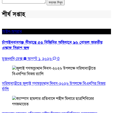
মন্তব্য লিখুন
শীর্ষ সপ্তাহ
আইন-অপরাধ
চাঁপাইনবাবগঞ্জ সীমান্তে ৫৩ বিজিবির অভিযানে ৯৬ বোতল ভারতীয়
এস্কাফ সিরাপ জব্দ
মুক্তধ্বনি ডেক্স
আগস্ট ১, ২০২৬
0
সরিষাবাড়ীতে জুলাই গণঅভ্যুত্থান দিবস-২০২৬ উপলক্ষে বিএনপির বিজয়
র্যালি