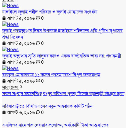
টাঙ্গাইলে জুলাই শহীদ পরিবার ও জুলাই যোদ্ধাদের সংবর্ধনা
আগস্ট ৫, ২০২৬
0
জুলাই গণঅভ্যুত্থান দিবস উপলক্ষে টাঙ্গাইলে শহিদদের প্রতি পুলিশ সুপারের
শ্রদ্ধা নিবেদন
আগস্ট ৫, ২০২৬
0
জুলাই অভ্যুত্থান স্মৃতি জাদুঘর কারও একক রাজনৈতিক ভাষ্য নয়: প্রধানমন্ত্রী
আগস্ট ৫, ২০২৬
0
বায়তুল মোকাররমে ১১ দলের গণসমাবেশে বিপুল জনসমাগম
আগস্ট ৫, ২০২৬
0
সারা দেশ
সকল সংবাদ
ময়মনসিংহ
রংপুর
বরিশাল
খুলনা
সিলেট
রাজশাহী
চট্টগ্রাম
ঢাকা
সরিষাবাড়ীতে বিসিডিএসের নতুন আহ্বায়ক কমিটি গঠন
আগস্ট ৬, ২০২৬
0
এনজিওর নামে গরু দেওয়ার প্রলোভন, অর্ধকোটি টাকা আত্মসাতের