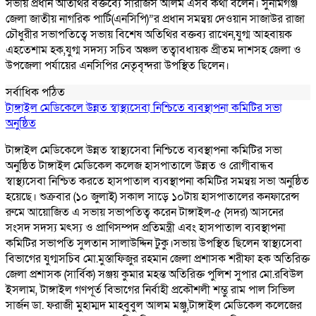
সভায় প্রধান অতিথির বক্তব্যে সারজিস আলম এসব কথা বলেন। সুনামগঞ্জ
জেলা জাতীয় নাগরিক পার্টি(এনসিপি)”র প্রধান সমন্বয় দেওয়ান সাজাউর রাজা
চৌধুরীর সভাপতিত্বে সভায় বিশেষ অতিথির বক্তব্য রাখেন,যুগ্ম আহবায়ক
এহতেশাম হক,যুগ্ম সদস্য সচিব অঞ্চল তত্বাবধায়ক প্রীতম দাশসহ জেলা ও
উপজেলা পর্যায়ের এনসিপির নেতৃবৃন্দরা উপস্থিত ছিলেন।
সর্বাধিক পঠিত
টাঙ্গাইল মেডিকেলে উন্নত স্বাস্থ্যসেবা নিশ্চিতে ব্যবস্থাপনা কমিটির সভা
অনুষ্ঠিত
টাঙ্গাইল মেডিকেলে উন্নত স্বাস্থ্যসেবা নিশ্চিতে ব্যবস্থাপনা কমিটির সভা
অনুষ্ঠিত টাঙ্গাইল মেডিকেল কলেজ হাসপাতালে উন্নত ও রোগীবান্ধব
স্বাস্থ্যসেবা নিশ্চিত করতে হাসপাতাল ব্যবস্থাপনা কমিটির সমন্বয় সভা অনুষ্ঠিত
হয়েছে। শুক্রবার (১০ জুলাই) সকাল সাড়ে ১০টায় হাসপাতালের কনফারেন্স
রুমে আয়োজিত এ সভায় সভাপতিত্ব করেন টাঙ্গাইল-৫ (সদর) আসনের
সংসদ সদস্য মৎস্য ও প্রাণিসম্পদ প্রতিমন্ত্রী এবং হাসপাতাল ব্যবস্থাপনা
কমিটির সভাপতি সুলতান সালাউদ্দিন টুকু।সভায় উপস্থিত ছিলেন স্বাস্থ্যসেবা
বিভাগের যুগ্মসচিব মো.মুস্তাফিজুর রহমান জেলা প্রশাসক শরীফা হক অতিরিক্ত
জেলা প্রশাসক (সার্বিক) সঞ্জয় কুমার মহন্ত অতিরিক্ত পুলিশ সুপার মো.রবিউল
ইসলাম, টাঙ্গাইল গণপূর্ত বিভাগের নির্বাহী প্রকৌশলী শম্ভু রাম পাল সিভিল
সার্জন ডা. ফরাজী মুহাম্মদ মাহবুবুল আলম মঞ্জু,টাঙ্গাইল মেডিকেল কলেজের