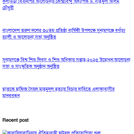
কুলাউড়া বিএনপির আলোচনায় কেন্দ্রবিন্দু অধ্যাপক ড. সাইফুল আলম
চৌধুরী
বাংলাদেশ তরুণ দলের ৩০তম প্রতিষ্ঠা বার্ষিকী উপলক্ষে সুনামগঞ্জে বর্ণাঢ্য
র‌্যালী ও আলোচনা সভা অনুষ্ঠিত
সুনামগঞ্জে বিশ্ব শিশু দিবস ও শিশু অধিকার সপ্তাহ-২০২৫ উদ্বোধন,আলোচনা
সভা ও সাংস্কৃতিক অনুষ্ঠান অনুষ্ঠিত
ছাতকে হাফিজ সৈয়দ মাহমুদুল হত্যার বিচার দাবিতে এলাকাবাসীর
মানববন্ধন
Recent post