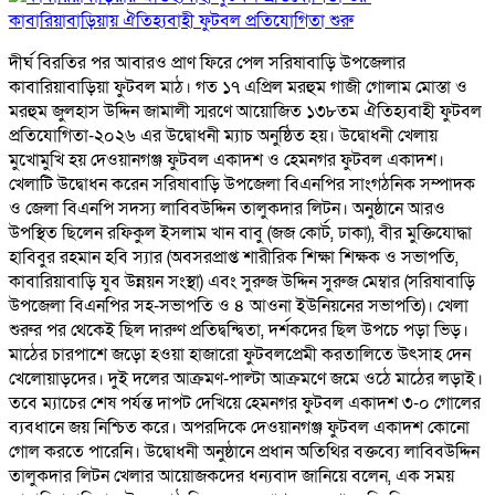
কাবারিয়াবাড়িয়ায় ঐতিহ্যবাহী ফুটবল প্রতিযোগিতা শুরু
দীর্ঘ বিরতির পর আবারও প্রাণ ফিরে পেল সরিষাবাড়ি উপজেলার
কাবারিয়াবাড়িয়া ফুটবল মাঠ। গত ১৭ এপ্রিল মরহুম গাজী গোলাম মোস্তা ও
মরহুম জুলহাস উদ্দিন জামালী স্মরণে আয়োজিত ১৩৮তম ঐতিহ্যবাহী ফুটবল
প্রতিযোগিতা-২০২৬ এর উদ্বোধনী ম্যাচ অনুষ্ঠিত হয়। উদ্বোধনী খেলায়
মুখোমুখি হয় দেওয়ানগঞ্জ ফুটবল একাদশ ও হেমনগর ফুটবল একাদশ।
খেলাটি উদ্বোধন করেন সরিষাবাড়ি উপজেলা বিএনপির সাংগঠনিক সম্পাদক
ও জেলা বিএনপি সদস্য লাবিবউদ্দিন তালুকদার লিটন। অনুষ্ঠানে আরও
উপস্থিত ছিলেন রফিকুল ইসলাম খান বাবু (জজ কোর্ট, ঢাকা), বীর মুক্তিযোদ্ধা
হাবিবুর রহমান হবি স্যার (অবসরপ্রাপ্ত শারীরিক শিক্ষা শিক্ষক ও সভাপতি,
কাবারিয়াবাড়ি যুব উন্নয়ন সংস্থা) এবং সুরুজ উদ্দিন সুরুজ মেম্বার (সরিষাবাড়ি
উপজেলা বিএনপির সহ-সভাপতি ও ৪ আওনা ইউনিয়নের সভাপতি)। খেলা
শুরুর পর থেকেই ছিল দারুণ প্রতিদ্বন্দ্বিতা, দর্শকদের ছিল উপচে পড়া ভিড়।
মাঠের চারপাশে জড়ো হওয়া হাজারো ফুটবলপ্রেমী করতালিতে উৎসাহ দেন
খেলোয়াড়দের। দুই দলের আক্রমণ-পাল্টা আক্রমণে জমে ওঠে মাঠের লড়াই।
তবে ম্যাচের শেষ পর্যন্ত দাপট দেখিয়ে হেমনগর ফুটবল একাদশ ৩-০ গোলের
ব্যবধানে জয় নিশ্চিত করে। অপরদিকে দেওয়ানগঞ্জ ফুটবল একাদশ কোনো
গোল করতে পারেনি। উদ্বোধনী অনুষ্ঠানে প্রধান অতিথির বক্তব্যে লাবিবউদ্দিন
তালুকদার লিটন খেলার আয়োজকদের ধন্যবাদ জানিয়ে বলেন, এক সময়