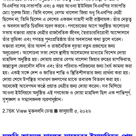
বিএনপির সহ-সভাপতি এবং ৪ নম্বর আওনা ইউনিয়ন বিএনপির সভাপতি
মোঃ সুরুজ মিয়া। তিনি বলেন, বেগম খালেদা জিয়া শুধু বিএনপির নেত্রী
ছিলেন না, তিনি ছিলেন এ দেশের একজন সাহসী নারী রাষ্ট্রনায়ক। তাঁর নেতৃত্ব
ও অবদান জাতি চিরদিন স্মরণ করবে। গণভোজের আগে অনুষ্ঠিত আলোচনা
সভায় বক্তারা প্রয়াত নেত্রীর রাজনৈতিক জীবন, স্বৈরাচারবিরোধী আন্দোলনে
তাঁর ভূমিকা এবং গণতন্ত্র পুনঃপ্রতিষ্ঠায় তাঁর অবদানের কথা তুলে ধরেন।
বক্তারা বলেন, তাঁর আদর্শ ও রাজনৈতিক দৃঢ়তা নতুন প্রজন্মের জন্য
অনুপ্রেরণা। আলোচনা সভা শেষে স্থানীয় আলেমদের মাধ্যমে বিশেষ দোয়া
মাহফিল অনুষ্ঠিত হয়। দোয়ায় প্রয়াত বেগম খালেদা জিয়ার রুহের মাগফিরাত,
জান্নাতুল ফেরদৌস নসিব এবং তাঁর পরিবার-পরিজনের জন্য ধৈর্য কামনা করা
হয়। একই সঙ্গে দেশ ও জাতির শান্তি ও স্থিতিশীলতার জন্য প্রার্থনা করা হয়।
দোয়া শেষে উপস্থিত সাধারণ জনগণের মাঝে তবারক বিতরণ করা হয়।
অনেকেই আবেগঘন কণ্ঠে প্রয়াত নেত্রীর জন্য দোয়া করেন। সব মিলিয়ে
আওনা ইউনিয়নে অনুষ্ঠিত এই গণভোজ ও দোয়া মাহফিল ছিল এক শান্তিপূর্ণ,
সুশৃঙ্খল ও সম্মানজনক স্মরণানুষ্ঠান।
2.76K View
মুক্তধ্বনি ডেক্স
জানুয়ারী ৫, ২০২৬