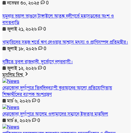
নভেম্বর ৩০, ২০২৫
0
যমুনার ভয়াল ভাঙনে টাঙ্গাইলে আতঙ্ক নদীগর্ভে মহাসড়কের অংশ ও
বসতবাড়ি
জুলাই ২১, ২০২৬
0
খামারিদের সহজ শর্তে ঋণ দেওয়ার আশ্বাস মৎস্য ও প্রাণিসম্পদ প্রতিমন্ত্রীর।
জুলাই ১৮, ২০২৬
0
বৃষ্টিতে ডুবল রাজধানী, দুর্ভোগে নগরবাসী।
জুলাই ১২, ২০২৬
0
মুসলিম বিশ্ব
নেত্রকোনা দুর্গাপুরে তিনদিনব্যাপী কুরআনের আলো প্রতিযোগিতায়
শিক্ষার্থীদের ব্যাপক অংশগ্রহণ
মার্চ ৬, ২০২৬
0
নেত্রকোনা দুর্গাপুরে আলেম ওলামাদের সম্মানে ইফতার মাহফিল
মার্চ ৪, ২০২৬
0