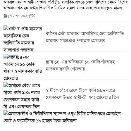
অপরাধ দমন ও আইন-শৃঙ্খলা পরিস্থিতি স্বাভাবিক রাখতে জেলা পুলিশের চলমান বিশেষ
অভিযানে গত ২৪ ঘণ্টায় প্রিভেন্টিভ নিয়মিত মামলা মাদক এবং পরোয়ানাভুক্ত মামলায়
মোট ২৫ জনকে গ্রেপ্তার করা হয়েছে।জেলা পুলিশ সূত্র জানায় সম্মানিত পুলিশ সুপারের
জুলাই ৩০, ২০২৬
0
নির্দেশনায় জেলার সকল থানা ও ইউনিটের ইনচার্জদের নেতৃত্বে পরিচালিত এ অভিযানে
২৭৫ পিস ইয়াবা উদ্ধার করা হয়। একই সঙ্গে ৭ জন মাদক ব্যবসায়ীকে গ্রেপ্তার করা
হয়েছে।টাঙ্গাইল জেলা পুলিশ জানিয়েছে মাদক,সন্ত্রাস ও অন্যান্য অপরাধ দমনে এ
ধর্ষণের চেষ্টা মামলার আসামিসহ চেক জালিয়াতি
ধরনের অভিযান অব্যাহত থাকবে। অপরাধ নিয়ন্ত্রণে জনগণের সহযোগিতা কামনা করে
মামলার সাজাপ্রাপ্ত পলাতক গ্রেফতার
পুলিশ সবাইকে অপরাধ ও অপরাধীদের বিষয়ে তথ্য দিয়ে আইন-শৃঙ্খলা রক্ষায় সহায়তা
করার আহ্বান জানিয়েছে।
র‌্যাব-১৪-এর অভিযানে ১০ কেজি গাঁজাসহ
মাদককারবারি গ্রেফতার
স্বামীকে বেঁধে রেখে স্ত্রীকে ধর্ষন ৯৯৯ নম্বরে
ফোনকলে উদ্ধার স্বামী-স্ত্রী এবং গ্রেফতার তিন