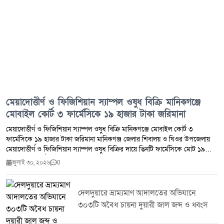
মেয়াদোত্তীর্ণ ও ফিজিশিয়ান স্যাম্পল ওষুধ বিক্রি মানিকগঞ্জে
মোবাইল কোর্ট ৩ ফার্মেসিকে ১৯ হাজার টাকা জরিমানা
মেয়াদোত্তীর্ণ ও ফিজিশিয়ান স্যাম্পল ওষুধ বিক্রি মানিকগঞ্জে মোবাইল কোর্ট ৩
ফার্মেসিকে ১৯ হাজার টাকা জরিমানা মানিকগঞ্জ জেলার শিবালয় ও ঘিওর উপজেলায়
মেয়াদোত্তীর্ণ ও ফিজিশিয়ান স্যাম্পল ওষুধ বিক্রির দায়ে তিনটি ফার্মেসিকে মোট ১৯
হাজার টাকা অর্থদণ্ড প্রদান করেছে ভ্রাম্যমাণ আদালত।মঙ্গলবার (২৮ জুলাই ২০২৬)
জুলাই ৩০, ২০২৬
0
ঔষধ প্রশাসন জেলা কার্যালয় মানিকগঞ্জ এবং জেলা প্রশাসন মানিকগঞ্জের সমন্বয়ে
শিবালয় ও ঘিওর উপজেলার মোট পাঁচটি ফার্মেসিতে মোবাইল কোর্ট পরিচালিত হয়।
অভিযান চলাকালে মেয়াদোত্তীর্ণ ওষুধ সংরক্ষণ ও বিক্রি এবং ফিজিশিয়ান স্যাম্পল বিক্রির
দেলদুয়ারে ভ্রাম্যমাণ আদালতের অভিযানে
প্রমাণ পাওয়ায় ঔষধ ও কসমেটিক আইন ২০২৩-এর ৪০(খ) ও ৪০(গ) ধারায় তিনটি
৩০৩টি অবৈধ চায়না দুয়ারী জাল জব্দ ও ধ্বংস
ফার্মেসিকে সর্বমোট ১৯,০০০ (উনিশ হাজার) টাকা অর্থদণ্ড করা হয়।সংশ্লিষ্ট কর্তৃপক্ষ
জানিয়েছে, জনস্বাস্থ্য সুরক্ষা এবং নিরাপদ ওষুধ সরবরাহ নিশ্চিত করতে এ ধরনের