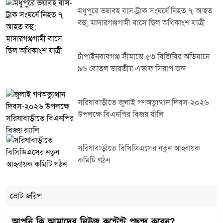
মধুপুরে ভয়াবহ বাস-ট্রাক সংঘর্ষে নিহত ৭, আহত
বহু; মাদারগঞ্জগামী বাসে ছিল অধিকাংশ যাত্রী
চাঁপাইনবাবগঞ্জ সীমান্তে ৫৩ বিজিবির অভিযানে
৯৬ বোতল ভারতীয় এস্কাফ সিরাপ জব্দ
সরিষাবাড়ীতে জুলাই গণঅভ্যুত্থান দিবস-২০২৬
উপলক্ষে বিএনপির বিজয় র্যালি
সরিষাবাড়ীতে বিসিডিএসের নতুন আহ্বায়ক
কমিটি গঠন
ভোট জরিপ
আপনি কি আমাদের নিউজ কন্টেন্ট পছন্দ করেন?