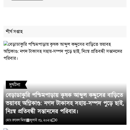
Cancel Replay
শীর্ষ সপ্তাহ
মন্তব্য লিখুন
দুর্ঘটনা
বেড়াডাকুরি পশ্চিমপাড়ায় কৃষক আব্দুল কদ্দুসের বাড়িতে
ভয়াবহ অগ্নিকাণ্ড: নগদ টাকাসহ সহায়-সম্পদ পুড়ে ছাই,
নিঃস্ব প্রতিবন্ধী সন্তানদের পরিবার।
মোঃ রুবেল মিয়া
জুলাই ৩১, ২০২৬
0