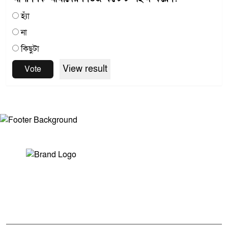
হ্যাঁ
না
কিছুটা
View result
Vote
সম্পাদক ও প্রকাশকঃ মোঃ আরিফুল ইসলাম
ভারপ্রাপ্ত সম্পাদকঃ শেখ মাহদী হাসান শিবলী