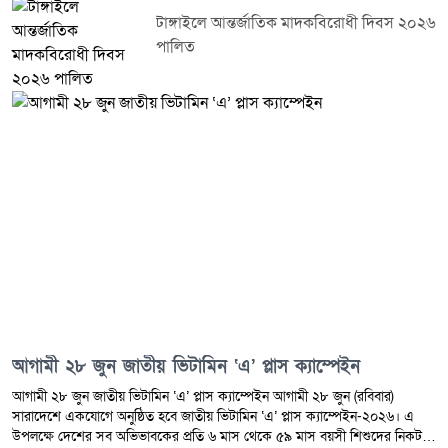
শক্তিশালী করেছেন। রিকশাচালক, শ্রমজীবী মানুষ, পেশাজীবী, চিকিৎসক এবং প্রবাসী
বাংলাদেশিরাও তাঁদের সমর্থন জানিয়েছেন। অধ্যাপক ইউনূস বলেন, জুলাইয়ে নারীদের
টাঙ্গাইলে আন্তর্জাতিক মাদকবিরোধী দিবস ২০২৬
অসীম সাহসিকতা আগামী প্রজন্মের নারীদের অনুপ্রাণিত করবে। শিক্ষার্থীদের নেতৃত্ব
পালিত
ভবিষ্যতের তরুণদের জন্য অনুপ্রেরণার উৎস হয়ে থাকবে। তিনি আরও বলেন, ঐক্যবদ্ধ
জাতি হিসেবে আমরা যে গণতান্ত্রিক, অর্থনৈতিক ও সামাজিক অগ্রযাত্রা শুরু করেছি, তা
অব্যাহত রাখতে আমাদের দৃঢ় সংকল্প নিতে হবে।
আগামী ২৮ জুন জাতীয় ভিটামিন ‘এ’ প্লাস ক্যাম্পেইন
আগামী ২৮ জুন জাতীয় ভিটামিন ‘এ’ প্লাস ক্যাম্পেইন আগামী ২৮ জুন (রবিবার)
সারাদেশে একযোগে অনুষ্ঠিত হবে জাতীয় ভিটামিন ‘এ’ প্লাস ক্যাম্পেইন-২০২৬। এ
উপলক্ষে দেশের সব অভিভাবকের প্রতি ৬ মাস থেকে ৫৯ মাস বয়সী শিশুদের নিকটস্থ