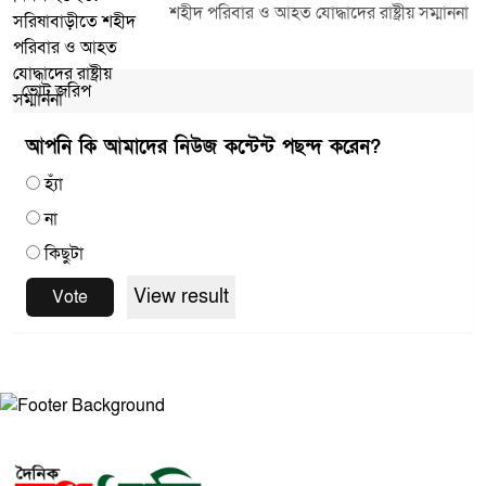
শহীদ পরিবার ও আহত যোদ্ধাদের রাষ্ট্রীয় সম্মাননা
ভোট জরিপ
আপনি কি আমাদের নিউজ কন্টেন্ট পছন্দ করেন?
হ্যাঁ
না
কিছুটা
View result
Vote