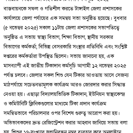
বাস্তবায়নকে সফল ও গতিশীল করতে টাঙ্গাইল জেলা প্রশাসকের
কার্যালয়ে জেলা পর্যায়ের এক সমন্বয় সভা অনুষ্ঠিত হয়েছে। বুধবার
(৫ নভেম্বর ২০২৫) সকাল ১১টায় জেলা প্রশাসকের সভাপতিত্বে
অনুষ্ঠিত এ সভায় স্বাস্থ্য বিভাগ, শিক্ষা বিভাগ, স্থানীয় সরকার
বিভাগের কর্মকর্তা, বিভিন্ন বেসরকারি সংস্থার প্রতিনিধি এবং সংশ্লিষ্ট
দপ্তরের কর্মকর্তারা উপস্থিত ছিলেন। সভায় জানানো হয়, এক
মাসব্যাপী এই জাতীয় টিকাদান কর্মসূচি আগামী ১২ নভেম্বর ২০২৫
পর্যন্ত চলবে। জেলার সকল শিশু যেন টিকার আওতায় আসে সেজন্য
মাঠপর্যায়ে সচেতনতামূলক কার্যক্রম আরও জোরদার করার সিদ্ধান্ত
নেওয়া হয়। এছাড়া বিদ্যালয়ভিত্তিক টিকাদান, ইউনিয়ন স্বাস্থ্যকেন্দ্র
ও কমিউনিটি ক্লিনিকগুলোর মাধ্যমে টিকা প্রদান কার্যক্রম
সমন্বিতভাবে পরিচালনার ওপর বিশেষ গুরুত্ব আরোপ করা হয়।
অভিভাবকদের দ্রুত রেজিস্ট্রেশন করার আহ্বান জানিয়ে সভায় বলা
হয়, শিশুর ১৭-সংখ্যার জন্মনিবন্ধন নম্বর ব্যবহার করে অনলাইনে