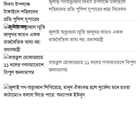
জুলাই গণঅভ্যুত্থান দিবস উপলক্ষে টাঙ্গাইলে
বৈষম্যহীন, গণতান্ত্রিক ও সমৃদ্ধ বাংলাদেশ গড়ে তুলতে সবাইকে ঐক্যবদ্ধভাবে কাজ
শহিদদের প্রতি পুলিশ সুপারের শ্রদ্ধা নিবেদন
করার আহ্বান জানান।অনুষ্ঠানে জুলাই শহীদ পরিবারের সদস্য ও জুলাই যোদ্ধাদের
সম্মাননা প্রদান করা হয়। এ সময় বিভিন্ন পর্যায়ের সরকারি কর্মকর্তা, রাজনৈতিক
নেতৃবৃন্দ, মুক্তিযোদ্ধা, সামাজিক ও সাংস্কৃতিক ব্যক্তিত্বসহ সুধীজন উপস্থিত ছিলেন।
আলোচনা সভায় বক্তারা বলেন, জুলাই গণঅভ্যুত্থানের চেতনা নতুন প্রজন্মের মাঝে
জুলাই অভ্যুত্থান স্মৃতি জাদুঘর কারও একক
ছড়িয়ে দিতে এবং শহীদদের আত্মত্যাগের ইতিহাস সংরক্ষণে সবাইকে সম্মিলিতভাবে
রাজনৈতিক ভাষ্য নয়: প্রধানমন্ত্রী
কাজ করতে হবে।
বায়তুল মোকাররমে ১১ দলের গণসমাবেশে বিপুল
জনসমাগম