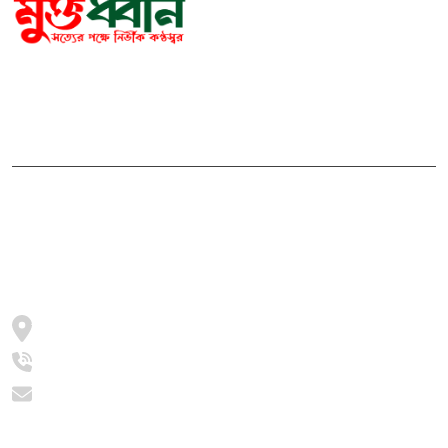
সম্পাদক ও প্রকাশকঃ মোঃ আরিফুল ইসলাম
ভারপ্রাপ্ত সম্পাদকঃ শেখ মাহদী হাসান শিবলী
আমাদের সম্পর্কে
মুক্তধ্বনি বাংলাদেশের একটি জনপ্রিয় বাংলা নিউজ পোর্টাল
জামালপুর, সরিষাবাড়ী, ২০৫৪
+8801997016631
info@muktodhoni.com
বিভাগ