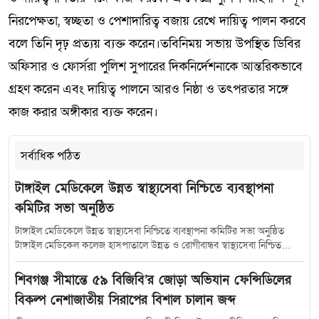
নিরপেক্ষতা, স্বচ্ছতা ও পেশাদারিত্ব বজায় রেখে দায়িত্ব পালন করবে
বলে তিনি দৃঢ় প্রত্যয় ব্যক্ত করেন।তবিনিময় সভায় উপস্থিত ডিবির
অফিসার ও ফোর্সরা পুলিশ সুপারের দিকনির্দেশনাকে আন্তরিকভাবে
গ্রহণ করেন এবং দায়িত্ব পালনে আরও নিষ্ঠা ও তৎপরতার সঙ্গে
কাজ করার অঙ্গীকার ব্যক্ত করেন।
সর্বাধিক পঠিত
টাঙ্গাইল মেডিকেলে উন্নত স্বাস্থ্যসেবা নিশ্চিতে ব্যবস্থাপনা
কমিটির সভা অনুষ্ঠিত
টাঙ্গাইল মেডিকেলে উন্নত স্বাস্থ্যসেবা নিশ্চিতে ব্যবস্থাপনা কমিটির সভা অনুষ্ঠিত
টাঙ্গাইল মেডিকেল কলেজ হাসপাতালে উন্নত ও রোগীবান্ধব স্বাস্থ্যসেবা নিশ্চিত
করতে হাসপাতাল ব্যবস্থাপনা কমিটির সমন্বয় সভা অনুষ্ঠিত হয়েছে। শুক্রবার (১০
জুলাই) সকাল সাড়ে ১০টায় হাসপাতালের কনফারেন্স রুমে আয়োজিত এ সভায়
শিবগঞ্জ সীমান্তে ৫৯ বিজিবি’র জোড়া অভিযান ফেন্সিডিলের
সভাপতিত্ব করেন টাঙ্গাইল-৫ (সদর) আসনের সংসদ সদস্য মৎস্য ও প্রাণিসম্পদ
বিকল্প নেশাজাতীয় সিরাপের বিশাল চালান জব্দ
প্রতিমন্ত্রী এবং হাসপাতাল ব্যবস্থাপনা কমিটির সভাপতি সুলতান সালাউদ্দিন টুকু।
সভায় উপস্থিত ছিলেন স্বাস্থ্যসেবা বিভাগের যুগ্মসচিব মো.মুস্তাফিজুর রহমান জেলা