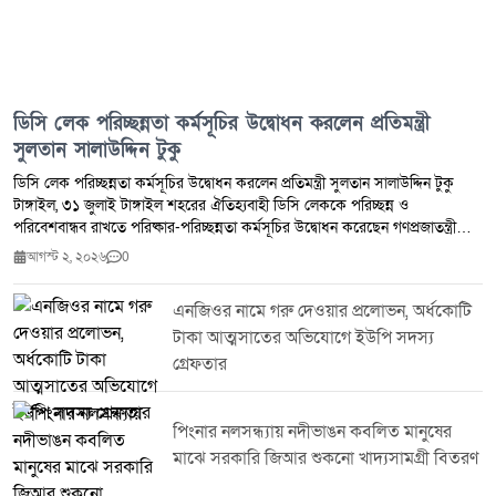
ডিসি লেক পরিচ্ছন্নতা কর্মসূচির উদ্বোধন করলেন প্রতিমন্ত্রী
সুলতান সালাউদ্দিন টুকু
ডিসি লেক পরিচ্ছন্নতা কর্মসূচির উদ্বোধন করলেন প্রতিমন্ত্রী সুলতান সালাউদ্দিন টুকু
টাঙ্গাইল, ৩১ জুলাই টাঙ্গাইল শহরের ঐতিহ্যবাহী ডিসি লেককে পরিচ্ছন্ন ও
পরিবেশবান্ধব রাখতে পরিষ্কার-পরিচ্ছন্নতা কর্মসূচির উদ্বোধন করেছেন গণপ্রজাতন্ত্রী
বাংলাদেশ সরকারের মৎস্য ও প্রাণিসম্পদ প্রতিমন্ত্রী জনাব সুলতান সালাউদ্দিন টুকু,
আগস্ট ২, ২০২৬
0
এমপি।শুক্রবার (৩১ জুলাই) আয়োজিত এ কর্মসূচির উদ্বোধনকালে প্রতিমন্ত্রী বলেন,
একটি পরিচ্ছন্ন ও বাসযোগ্য টাঙ্গাইল গড়ে তুলতে সরকারি উদ্যোগের পাশাপাশি
এনজিওর নামে গরু দেওয়ার প্রলোভন, অর্ধকোটি
সর্বস্তরের জনগণের স্বতঃস্ফূর্ত অংশগ্রহণ প্রয়োজন। পরিবেশ সংরক্ষণ এবং
টাকা আত্মসাতের অভিযোগে ইউপি সদস্য
জনসচেতনতা বৃদ্ধির মাধ্যমে টাঙ্গাইলকে একটি সবুজ, সুন্দর ও পরিচ্ছন্ন জেলায় পরিণত
করা সম্ভব বলে তিনি আশাবাদ ব্যক্ত করেন।এ সময় তিনি ডিসি লেকের সৌন্দর্য ও
গ্রেফতার
পরিবেশগত ভারসাম্য রক্ষায় নিয়মিত পরিচ্ছন্নতা কার্যক্রম পরিচালনার ওপর গুরুত্বারোপ
করেন এবং এ ধরনের উদ্যোগে সবাইকে সম্পৃক্ত হওয়ার আহ্বান জানান।কর্মসূচিতে
জেলা প্রশাসনের ঊর্ধ্বতন কর্মকর্তা বিভিন্ন সরকারি দপ্তরের প্রতিনিধি স্বেচ্ছাসেবী
পিংনার নলসন্ধ্যায় নদীভাঙন কবলিত মানুষের
সংগঠনের সদস্যসহ বিভিন্ন শ্রেণি-পেশার মানুষ অংশ নেন।
মাঝে সরকারি জিআর শুকনো খাদ্যসামগ্রী বিতরণ