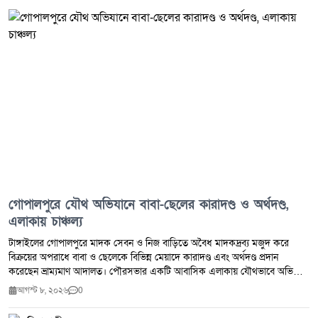
গোপালপুরে যৌথ অভিযানে বাবা-ছেলের কারাদণ্ড ও অর্থদণ্ড,
এলাকায় চাঞ্চল্য
টাঙ্গাইলের গোপালপুরে মাদক সেবন ও নিজ বাড়িতে অবৈধ মাদকদ্রব্য মজুদ করে
বিক্রয়ের অপরাধে বাবা ও ছেলেকে বিভিন্ন মেয়াদে কারাদণ্ড এবং অর্থদণ্ড প্রদান
করেছেন ভ্রাম্যমাণ আদালত। পৌরসভার একটি আবাসিক এলাকায় যৌথভাবে অভিযান
পরিচালনা করে তাদের হাতেনাতে গ্রেপ্তার করার পর তাৎক্ষণিকভাবে এই দণ্ডাদেশ
আগস্ট ৮, ২০২৬
0
ঘোষণা করা হয়। এ ঘটনার পর স্থানীয় বাসিন্দাদের মাঝে ব্যাপক আলোড়ন সৃষ্টি হয়েছে।
বৃহস্পতিবার (৬ আগস্ট) দুপুরে উপজেলার গোপালপুর পৌরসভার আভুঙ্গী মহল্লায় এ