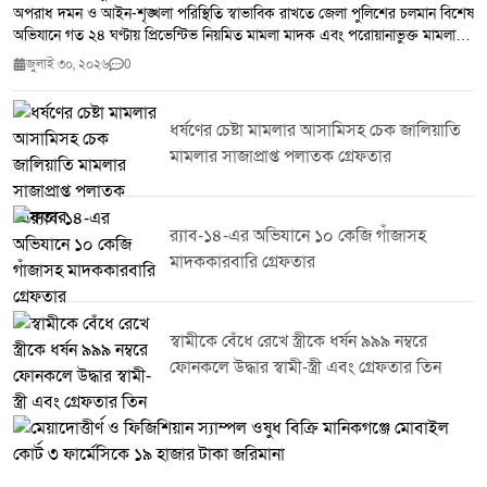
অপরাধ দমন ও আইন-শৃঙ্খলা পরিস্থিতি স্বাভাবিক রাখতে জেলা পুলিশের চলমান বিশেষ
অভিযানে গত ২৪ ঘণ্টায় প্রিভেন্টিভ নিয়মিত মামলা মাদক এবং পরোয়ানাভুক্ত মামলায়
মোট ২৫ জনকে গ্রেপ্তার করা হয়েছে।জেলা পুলিশ সূত্র জানায় সম্মানিত পুলিশ সুপারের
জুলাই ৩০, ২০২৬
0
নির্দেশনায় জেলার সকল থানা ও ইউনিটের ইনচার্জদের নেতৃত্বে পরিচালিত এ অভিযানে
২৭৫ পিস ইয়াবা উদ্ধার করা হয়। একই সঙ্গে ৭ জন মাদক ব্যবসায়ীকে গ্রেপ্তার করা
হয়েছে।টাঙ্গাইল জেলা পুলিশ জানিয়েছে মাদক,সন্ত্রাস ও অন্যান্য অপরাধ দমনে এ
ধর্ষণের চেষ্টা মামলার আসামিসহ চেক জালিয়াতি
ধরনের অভিযান অব্যাহত থাকবে। অপরাধ নিয়ন্ত্রণে জনগণের সহযোগিতা কামনা করে
মামলার সাজাপ্রাপ্ত পলাতক গ্রেফতার
পুলিশ সবাইকে অপরাধ ও অপরাধীদের বিষয়ে তথ্য দিয়ে আইন-শৃঙ্খলা রক্ষায় সহায়তা
করার আহ্বান জানিয়েছে।
র‌্যাব-১৪-এর অভিযানে ১০ কেজি গাঁজাসহ
মাদককারবারি গ্রেফতার
স্বামীকে বেঁধে রেখে স্ত্রীকে ধর্ষন ৯৯৯ নম্বরে
ফোনকলে উদ্ধার স্বামী-স্ত্রী এবং গ্রেফতার তিন