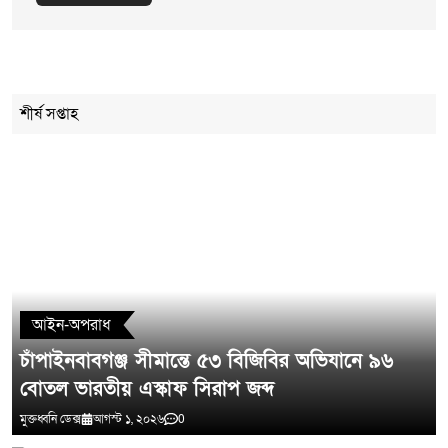
Cancel Replay
শীর্ষ সপ্তাহ
মন্তব্য লিখুন
আইন-অপরাধ
চাঁপাইনবাবগঞ্জ সীমান্তে ৫৩ বিজিবির অভিযানে ৯৬
বোতল ভারতীয় এস্কাফ সিরাপ জব্দ
মুক্তধ্বনি ডেক্স
আগস্ট ১, ২০২৬
0