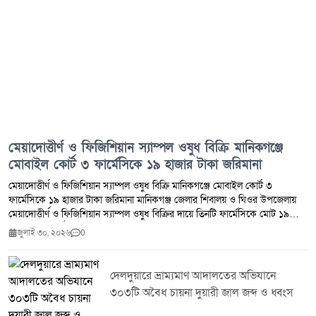
মেয়াদোত্তীর্ণ ও ফিজিশিয়ান স্যাম্পল ওষুধ বিক্রি মানিকগঞ্জে
মোবাইল কোর্ট ৩ ফার্মেসিকে ১৯ হাজার টাকা জরিমানা
মেয়াদোত্তীর্ণ ও ফিজিশিয়ান স্যাম্পল ওষুধ বিক্রি মানিকগঞ্জে মোবাইল কোর্ট ৩
ফার্মেসিকে ১৯ হাজার টাকা জরিমানা মানিকগঞ্জ জেলার শিবালয় ও ঘিওর উপজেলায়
মেয়াদোত্তীর্ণ ও ফিজিশিয়ান স্যাম্পল ওষুধ বিক্রির দায়ে তিনটি ফার্মেসিকে মোট ১৯
হাজার টাকা অর্থদণ্ড প্রদান করেছে ভ্রাম্যমাণ আদালত।মঙ্গলবার (২৮ জুলাই ২০২৬)
জুলাই ৩০, ২০২৬
0
ঔষধ প্রশাসন জেলা কার্যালয় মানিকগঞ্জ এবং জেলা প্রশাসন মানিকগঞ্জের সমন্বয়ে
শিবালয় ও ঘিওর উপজেলার মোট পাঁচটি ফার্মেসিতে মোবাইল কোর্ট পরিচালিত হয়।
অভিযান চলাকালে মেয়াদোত্তীর্ণ ওষুধ সংরক্ষণ ও বিক্রি এবং ফিজিশিয়ান স্যাম্পল বিক্রির
দেলদুয়ারে ভ্রাম্যমাণ আদালতের অভিযানে
প্রমাণ পাওয়ায় ঔষধ ও কসমেটিক আইন ২০২৩-এর ৪০(খ) ও ৪০(গ) ধারায় তিনটি
৩০৩টি অবৈধ চায়না দুয়ারী জাল জব্দ ও ধ্বংস
ফার্মেসিকে সর্বমোট ১৯,০০০ (উনিশ হাজার) টাকা অর্থদণ্ড করা হয়।সংশ্লিষ্ট কর্তৃপক্ষ
জানিয়েছে, জনস্বাস্থ্য সুরক্ষা এবং নিরাপদ ওষুধ সরবরাহ নিশ্চিত করতে এ ধরনের