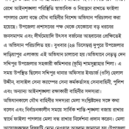
রেখে আইনশৃঙ্খলা পরিস্থিতি স্বাভাবিক ও নিয়ন্ত্রণে রাখতে ফাইলা
পাগলার মেলা বন্ধে যৌথ বাহিনীর বিশেষ অভিযান পরিচালনা করা
হয়েছে। উপজেলা প্রশাসনের পক্ষ থেকে যেকোনো বড় ধরনের
জনসমাগম এবং দীর্ঘমেয়াদি উৎসব বর্জনের আহ্বানের প্রেক্ষিতেই
এ অভিযান পরিচালিত হয়। বুধবার (২৪ ডিসেম্বর) দুপুরে উপজেলার
দাড়িয়াপুর এলাকায় এই অভিযান চালানো হয়।অভিযানে নেতৃত্ব দেন
সখিপুর উপজেলার সহকারী কমিশনার (ভূমি) শামসুন্নাহার শিলা। এ
সময় উপস্থিত ছিলেন সখিপুর থানার অফিসার ইনচার্জ (ওসি) হেলাল
উদ্দীন, বাসাইল সেনা ক্যাম্পের সেনা কর্মকর্তাসহ সেনাবাহিনী, পুলিশ
এবং অন্যান্য আইনশৃঙ্খলা রক্ষাকারী বাহিনীর সদস্যরা।
অভিযানকালে যৌথ বাহিনীর সদস্যরা মেলা সংশ্লিষ্টদের সঙ্গে কথা
বলেন এবং নির্বাচনকালীন সময়ে সার্বিক শান্তি-শৃঙ্খলা বজায় রাখার
স্বার্থে ফাইলা পাগলার মেলা বন্ধ রাখার নির্দেশনা প্রদান করেন। মেলা
আয়োজকদের বিষয়টি মেনে নেওয়ার আহ্বান জানানো হয়।উপজেলা