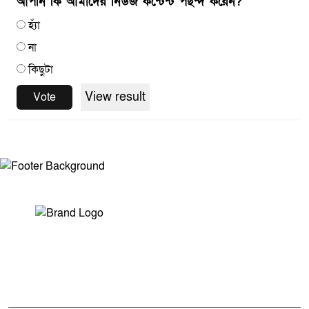
আপনি কি আমাদের নিউজ কন্টেন্ট পছন্দ করেন?
হ্যাঁ
না
কিছুটা
View result
Vote
সম্পাদক ও প্রকাশকঃ মোঃ আরিফুল ইসলাম
ভারপ্রাপ্ত সম্পাদকঃ শেখ মাহদী হাসান শিবলী