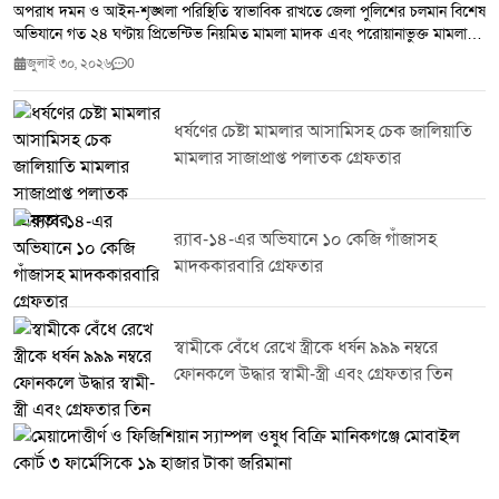
অপরাধ দমন ও আইন-শৃঙ্খলা পরিস্থিতি স্বাভাবিক রাখতে জেলা পুলিশের চলমান বিশেষ
অভিযানে গত ২৪ ঘণ্টায় প্রিভেন্টিভ নিয়মিত মামলা মাদক এবং পরোয়ানাভুক্ত মামলায়
মোট ২৫ জনকে গ্রেপ্তার করা হয়েছে।জেলা পুলিশ সূত্র জানায় সম্মানিত পুলিশ সুপারের
জুলাই ৩০, ২০২৬
0
নির্দেশনায় জেলার সকল থানা ও ইউনিটের ইনচার্জদের নেতৃত্বে পরিচালিত এ অভিযানে
২৭৫ পিস ইয়াবা উদ্ধার করা হয়। একই সঙ্গে ৭ জন মাদক ব্যবসায়ীকে গ্রেপ্তার করা
হয়েছে।টাঙ্গাইল জেলা পুলিশ জানিয়েছে মাদক,সন্ত্রাস ও অন্যান্য অপরাধ দমনে এ
ধর্ষণের চেষ্টা মামলার আসামিসহ চেক জালিয়াতি
ধরনের অভিযান অব্যাহত থাকবে। অপরাধ নিয়ন্ত্রণে জনগণের সহযোগিতা কামনা করে
মামলার সাজাপ্রাপ্ত পলাতক গ্রেফতার
পুলিশ সবাইকে অপরাধ ও অপরাধীদের বিষয়ে তথ্য দিয়ে আইন-শৃঙ্খলা রক্ষায় সহায়তা
করার আহ্বান জানিয়েছে।
র‌্যাব-১৪-এর অভিযানে ১০ কেজি গাঁজাসহ
মাদককারবারি গ্রেফতার
স্বামীকে বেঁধে রেখে স্ত্রীকে ধর্ষন ৯৯৯ নম্বরে
ফোনকলে উদ্ধার স্বামী-স্ত্রী এবং গ্রেফতার তিন