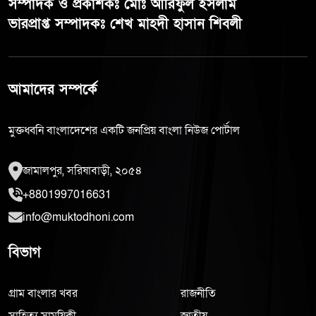
সম্পাদক ও প্রকাশকঃ মোঃ আরিফুল ইসলাম
ভারপ্রাপ্ত সম্পাদকঃ শেখ মাহদী হাসান শিবলী
আমাদের সম্পর্কে
মুক্তধ্বনি বাংলাদেশের একটি জনপ্রিয় বাংলা নিউজ পোর্টাল
জামালপুর, সরিষাবাড়ী, ২০৫৪
+8801997016631
info@muktodhoni.com
বিভাগ
গ্রাম বাংলার খবর
রাজনীতি
সাহিত্য সাময়িকী
জাতীয়