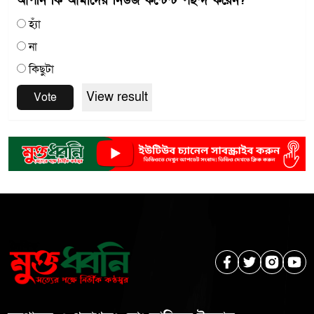
আপনি কি আমাদের নিউজ কন্টেন্ট পছন্দ করেন?
হ্যাঁ
না
কিছুটা
View result
Vote