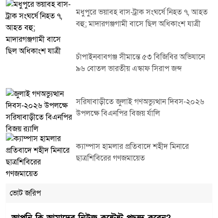
মধুপুরে ভয়াবহ বাস-ট্রাক সংঘর্ষে নিহত ৭, আহত
বহু; মাদারগঞ্জগামী বাসে ছিল অধিকাংশ যাত্রী
চাঁপাইনবাবগঞ্জ সীমান্তে ৫৩ বিজিবির অভিযানে
৯৬ বোতল ভারতীয় এস্কাফ সিরাপ জব্দ
সরিষাবাড়ীতে জুলাই গণঅভ্যুত্থান দিবস-২০২৬
উপলক্ষে বিএনপির বিজয় র্যালি
ক্যাম্পাস হামলার প্রতিবাদে শহীদ মিনারে
ছাত্রশিবিরের গণজমায়েত
ভোট জরিপ