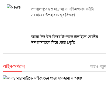
চিহ্নিত করে দৃষ্টান্তমূলক শাস্তির ব্যবস্থা করা হোক। এ বিষয়ে ধনবাড়ী থানার পুলিশ
জানায়, মরদেহ ময়নাতদন্তের জন্য পাঠানো হয়েছে। প্রতিবেদন হাতে পাওয়ার পর
টাঙ্গাইল বিসিকে ভয়াবহ সড়ক দুর্ঘটনা গুরুতর
এবং তদন্তের ভিত্তিতে মৃত্যুর প্রকৃত কারণ উদঘাটন করে প্রয়োজনীয় আইনগত
আহত এক ব্যক্তি
ব্যবস্থা নেওয়া হবে।
প্রাকৃতিক সম্পদ রক্ষা ও পর্যটন বিকাশে দুর্গাপুরকে
ঘিরে বড় পরিকল্পনার কথা জানালেন কায়সার
কামাল
আইন-অপরাধ
আরও পড়ুন