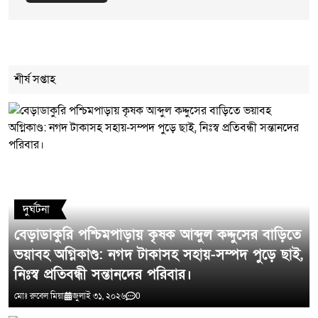
Cancel Replay
শীর্ষ সপ্তাহ
মন্তব্য লিখুন
দুর্ঘটনা
বেড়াডাকুরি পশ্চিমপাড়ায় কৃষক আব্দুল কদ্দুসের বাড়িতে
ভয়াবহ অগ্নিকাণ্ড: নগদ টাকাসহ সহায়-সম্পদ পুড়ে ছাই,
নিঃস্ব প্রতিবন্ধী সন্তানদের পরিবার।
মোঃ রুবেল মিয়া
জুলাই ৩১, ২০২৬
0