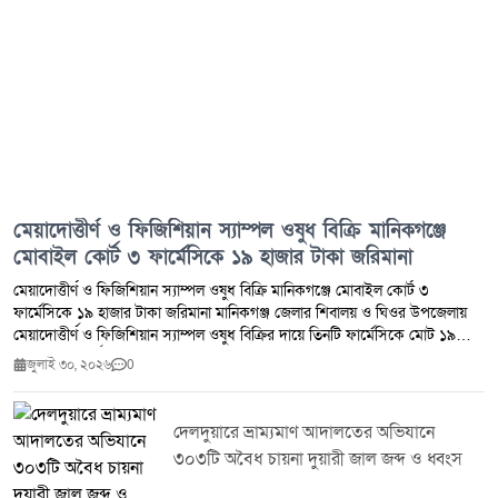
মেয়াদোত্তীর্ণ ও ফিজিশিয়ান স্যাম্পল ওষুধ বিক্রি মানিকগঞ্জে
মোবাইল কোর্ট ৩ ফার্মেসিকে ১৯ হাজার টাকা জরিমানা
মেয়াদোত্তীর্ণ ও ফিজিশিয়ান স্যাম্পল ওষুধ বিক্রি মানিকগঞ্জে মোবাইল কোর্ট ৩
ফার্মেসিকে ১৯ হাজার টাকা জরিমানা মানিকগঞ্জ জেলার শিবালয় ও ঘিওর উপজেলায়
মেয়াদোত্তীর্ণ ও ফিজিশিয়ান স্যাম্পল ওষুধ বিক্রির দায়ে তিনটি ফার্মেসিকে মোট ১৯
হাজার টাকা অর্থদণ্ড প্রদান করেছে ভ্রাম্যমাণ আদালত।মঙ্গলবার (২৮ জুলাই ২০২৬)
জুলাই ৩০, ২০২৬
0
ঔষধ প্রশাসন জেলা কার্যালয় মানিকগঞ্জ এবং জেলা প্রশাসন মানিকগঞ্জের সমন্বয়ে
শিবালয় ও ঘিওর উপজেলার মোট পাঁচটি ফার্মেসিতে মোবাইল কোর্ট পরিচালিত হয়।
অভিযান চলাকালে মেয়াদোত্তীর্ণ ওষুধ সংরক্ষণ ও বিক্রি এবং ফিজিশিয়ান স্যাম্পল বিক্রির
দেলদুয়ারে ভ্রাম্যমাণ আদালতের অভিযানে
প্রমাণ পাওয়ায় ঔষধ ও কসমেটিক আইন ২০২৩-এর ৪০(খ) ও ৪০(গ) ধারায় তিনটি
৩০৩টি অবৈধ চায়না দুয়ারী জাল জব্দ ও ধ্বংস
ফার্মেসিকে সর্বমোট ১৯,০০০ (উনিশ হাজার) টাকা অর্থদণ্ড করা হয়।সংশ্লিষ্ট কর্তৃপক্ষ
জানিয়েছে, জনস্বাস্থ্য সুরক্ষা এবং নিরাপদ ওষুধ সরবরাহ নিশ্চিত করতে এ ধরনের