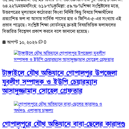
৬৪.২২%ময়মনসিংহ: ৬১.৮৭%কুমিল্লা: ৫৯.৭৮%শিক্ষা সংশ্লিষ্টদের মতে,
উত্তরপত্রের মূল্যায়নে কঠোরতা কিংবা নির্দিষ্ট কিছু বিষয়ে শিক্ষার্থীদের
প্রত্যাশিত ফল না আসায় সার্বিক পাসের হার ও জিপিএ-৫-এর সংখ্যায় এই
প্রভাব পড়েছে। সংশ্লিষ্ট শিক্ষা বোর্ডসমূহ দ্রুতই বিষয়ভিত্তিক ফলাফলের
বিস্তারিত বিশ্লেষণ প্রকাশ করবে বলে জানানো হয়েছে।
আগস্ট ১০, ২০২৬
0
টাঙ্গাইলে যৌথ অভিযানে গোপালপুর উপজেলা
যুবলীগ সম্পাদক ও ইউপি চেয়ারম্যান
আসাদুজ্জামান সোহেল গ্রেফতার
গোপালপুরে যৌথ অভিযানে বাবা-ছেলের কারাদণ্ড