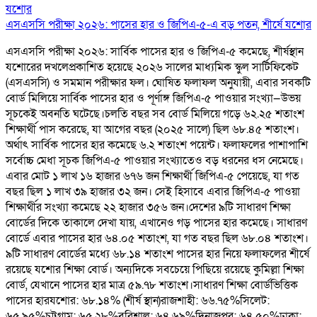
এসএসসি পরীক্ষা ২০২৬: পাসের হার ও জিপিএ-৫-এ বড় পতন, শীর্ষে যশোর
এসএসসি পরীক্ষা ২০২৬: সার্বিক পাসের হার ও জিপিএ-৫ কমেছে, শীর্ষস্থান
যশোরের দখলেপ্রকাশিত হয়েছে ২০২৬ সালের মাধ্যমিক স্কুল সার্টিফিকেট
(এসএসসি) ও সমমান পরীক্ষার ফল। ঘোষিত ফলাফল অনুযায়ী, এবার সবকটি
বোর্ড মিলিয়ে সার্বিক পাসের হার ও পূর্ণাঙ্গ জিপিএ-৫ পাওয়ার সংখ্যা—উভয়
সূচকেই অবনতি ঘটেছে।চলতি বছর সব বোর্ড মিলিয়ে গড়ে ৬২.২৫ শতাংশ
শিক্ষার্থী পাস করেছে, যা আগের বছর (২০২৫ সালে) ছিল ৬৮.৪৫ শতাংশ।
অর্থাৎ সার্বিক পাসের হার কমেছে ৬.২ শতাংশ পয়েন্ট। ফলাফলের পাশাপাশি
সর্বোচ্চ মেধা সূচক জিপিএ-৫ পাওয়ার সংখ্যাতেও বড় ধরনের ধস নেমেছে।
এবার মোট ১ লাখ ১৬ হাজার ৬৭৬ জন শিক্ষার্থী জিপিএ-৫ পেয়েছে, যা গত
বছর ছিল ১ লাখ ৩৯ হাজার ৩২ জন। সেই হিসাবে এবার জিপিএ-৫ পাওয়া
শিক্ষার্থীর সংখ্যা কমেছে ২২ হাজার ৩৫৬ জন।দেশের ৯টি সাধারণ শিক্ষা
বোর্ডের দিকে তাকালে দেখা যায়, এখানেও গড় পাসের হার কমেছে। সাধারণ
বোর্ডে এবার পাসের হার ৬৪.০৫ শতাংশ, যা গত বছর ছিল ৬৮.০৪ শতাংশ।
৯টি সাধারণ বোর্ডের মধ্যে ৬৮.১৪ শতাংশ পাসের হার নিয়ে ফলাফলের শীর্ষে
রয়েছে যশোর শিক্ষা বোর্ড। অন্যদিকে সবচেয়ে পিছিয়ে রয়েছে কুমিল্লা শিক্ষা
বোর্ড, যেখানে পাসের হার মাত্র ৫৯.৭৮ শতাংশ।সাধারণ শিক্ষা বোর্ডভিত্তিক
পাসের হারযশোর: ৬৮.১৪% (শীর্ষ স্থান)রাজশাহী: ৬৬.৭৫%সিলেট:
৬৫.৯৫%চট্টগ্রাম: ৬৫.২৮%বরিশাল: ৬৪.৬৯%দিনাজপুর: ৬৪.৫০%ঢাকা: