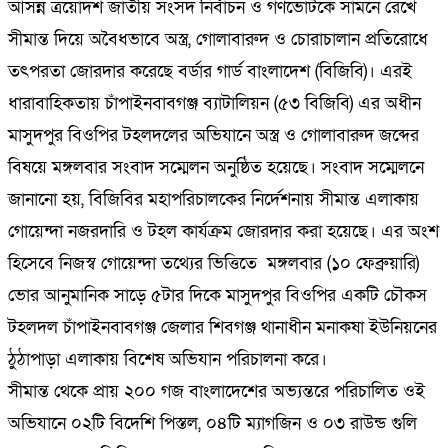
আসন্ন ত্রয়োদশ জাতীয় সংসদ নির্বাচন ও গণভোটকে সামনে রেখে
সীমান্ত দিয়ে অবৈধভাবে অস্ত্র, গোলাবারুদ ও চোরাচালান প্রতিরোধে
তৎপরতা জোরদার করেছে বর্ডার গার্ড বাংলাদেশ (বিজিবি)। এরই
ধারাবাহিকতায় চাঁপাইনবাবগঞ্জ ব্যাটালিয়ন (৫৩ বিজিবি) এর অধীন
মাসুদপুর বিওপির টহলদলের অভিযানে অস্ত্র ও গোলাবারুদ জব্দের
বিষয়ে মঙ্গলবার সংবাদ সম্মেলন অনুষ্ঠিত হয়েছে। সংবাদ সম্মেলনে
জানানো হয়, বিজিবির মহাপরিচালকের নির্দেশনায় সীমান্ত এলাকায়
গোয়েন্দা নজরদারি ও টহল কার্যক্রম জোরদার করা হয়েছে। এর অংশ
হিসেবে নিজস্ব গোয়েন্দা তথ্যের ভিত্তিতে মঙ্গলবার (১০ ফেব্রুয়ারি)
ভোর আনুমানিক সাড়ে ৫টার দিকে মাসুদপুর বিওপির একটি চৌকস
টহলদল চাঁপাইনবাবগঞ্জ জেলার শিবগঞ্জ থানাধীন মনাকষা ইউনিয়নের
ঠুঠাপাড়া এলাকায় বিশেষ অভিযান পরিচালনা করে।
সীমান্ত থেকে প্রায় ২০০ গজ বাংলাদেশের অভ্যন্তরে পরিচালিত ওই
অভিযানে ০২টি বিদেশি পিস্তল, ০৪টি ম্যাগজিন ও ০৩ রাউন্ড গুলি