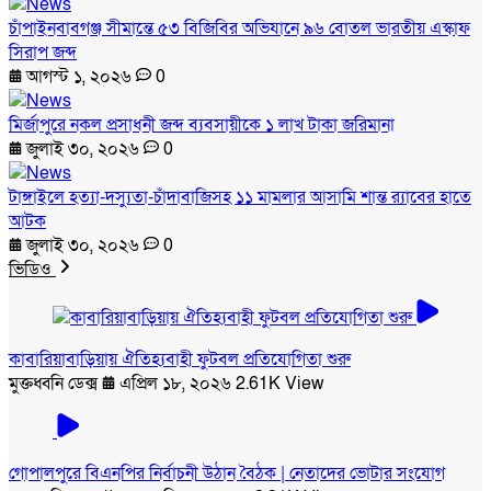
চাঁপাইনবাবগঞ্জ সীমান্তে ৫৩ বিজিবির অভিযানে ৯৬ বোতল ভারতীয় এস্কাফ
সিরাপ জব্দ
আগস্ট ১, ২০২৬
0
মির্জাপুরে নকল প্রসাধনী জব্দ ব্যবসায়ীকে ১ লাখ টাকা জরিমানা
জুলাই ৩০, ২০২৬
0
টাঙ্গাইলে হত্যা-দস্যুতা-চাঁদাবাজিসহ ১১ মামলার আসামি শান্ত র‍্যাবের হাতে
আটক
জুলাই ৩০, ২০২৬
0
ভিডিও
কাবারিয়াবাড়িয়ায় ঐতিহ্যবাহী ফুটবল প্রতিযোগিতা শুরু
মুক্তধ্বনি ডেক্স
এপ্রিল ১৮, ২০২৬
2.61K View
গোপালপুরে বিএনপির নির্বাচনী উঠান বৈঠক | নেতাদের ভোটার সংযোগ