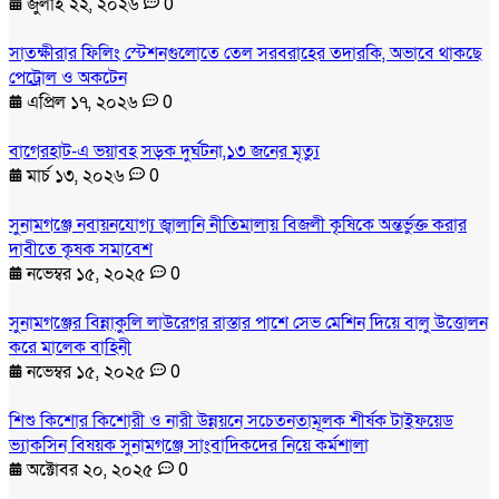
জুলাই ২২, ২০২৬
0
সাতক্ষীরার ফিলিং স্টেশনগুলোতে তেল সরবরাহের তদারকি, অভাবে থাকছে
পেট্রোল ও অকটেন
এপ্রিল ১৭, ২০২৬
0
বাগেরহাট-এ ভয়াবহ সড়ক দুর্ঘটনা,১৩ জনের মৃত্যু
মার্চ ১৩, ২০২৬
0
সুনামগঞ্জে নবায়নযোগ্য জ্বালানি নীতিমালায় বিজলী কৃষিকে অন্তর্ভুক্ত করার
দাবীতে কৃষক সমাবেশ
নভেম্বর ১৫, ২০২৫
0
সুনামগঞ্জের বিন্নাকুলি লাউরেগর রাস্তার পাশে সেভ মেশিন দিয়ে বালু উত্তোলন
করে মালেক বাহিনী
নভেম্বর ১৫, ২০২৫
0
শিশু কিশোর কিশোরী ও নারী উন্নয়নে সচেতনতামূলক শীর্ষক টাইফয়েড
ভ্যাকসিন বিষয়ক সুনামগঞ্জে সাংবাদিকদের নিয়ে কর্মশালা
অক্টোবর ২০, ২০২৫
0