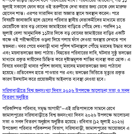
সম্পর্কে জড়িত ছিলেন বলে পরিবারের দাবি। পরিবারের অভিযোগ, গত ১১
জুলাই সকালে ফোন করে ওই তরুণীকে দেখা করার জন্য ডেকে নেন মারুফ
হোসেন শান্ত। এরপর সারাদিন তারা অজ্ঞাত স্থানে অবস্থান করেন। পরে
বিষয়টি জানাজানি হলে ছেলের পরিবার স্থানীয় নেতাকর্মীদের মাধ্যমে রাতে
মেয়েটিকে তার বড় বোনের জামাইয়ের বাড়িতে পৌঁছে দেয়। পরদিন ১২
জুলাই বেলা আনুমানিক ১১টার দিকে বড় বোনের জামাইয়ের বাড়ির একটি
কক্ষে ওই পরীক্ষার্থীকে ওড়না দিয়ে গলায় ফাঁস দেওয়া অবস্থায় দেখতে পান
স্বজনরা। খবর পেয়ে ধনবাড়ী থানা পুলিশ ঘটনাস্থলে পৌঁছে মরদেহ উদ্ধার করে
এবং ময়নাতদন্তের জন্য পাঠায়। নিহতের পরিবারের দাবি, ঘটনার সুষ্ঠু তদন্তের
মাধ্যমে প্রকৃত দায়ীদের চিহ্নিত করে দৃষ্টান্তমূলক শাস্তির ব্যবস্থা করা হোক। এ
বিষয়ে ধনবাড়ী থানার পুলিশ জানায়, মরদেহ ময়নাতদন্তের জন্য পাঠানো
হয়েছে। প্রতিবেদন হাতে পাওয়ার পর এবং তদন্তের ভিত্তিতে মৃত্যুর প্রকৃত
কারণ উদঘাটন করে প্রয়োজনীয় আইনগত ব্যবস্থা নেওয়া হবে।
সরিষাবাড়ীতে বিশ্ব জনসংখ্যা দিবস ২০২৬ উপলক্ষে আলোচনা সভা ও সনদ
বিতরণ অনুষ্ঠিত
পরিকল্পিত পরিবার, সমৃদ্ধ আগামী"—এই প্রতিপাদ্যকে সামনে রেখে
জামালপুরের সরিষাবাড়ীতে বিশ্ব জনসংখ্যা দিবস ২০২৬ উপলক্ষে আলোচনা
সভা ও সনদ বিতরণ অনুষ্ঠান অনুষ্ঠিত হয়েছে। রবিবার (১২ জুলাই ২০২৬)
উপজেলা পরিবার পরিকল্পনা বিভাগ, সরিষাবাড়ী, জামালপুরের আয়োজনে এ