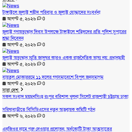
টাঙ্গাইলে জুলাই শহীদ পরিবার ও জুলাই যোদ্ধাদের সংবর্ধনা
আগস্ট ৫, ২০২৬
0
জুলাই গণঅভ্যুত্থান দিবস উপলক্ষে টাঙ্গাইলে শহিদদের প্রতি পুলিশ সুপারের
শ্রদ্ধা নিবেদন
আগস্ট ৫, ২০২৬
0
জুলাই অভ্যুত্থান স্মৃতি জাদুঘর কারও একক রাজনৈতিক ভাষ্য নয়: প্রধানমন্ত্রী
আগস্ট ৫, ২০২৬
0
বায়তুল মোকাররমে ১১ দলের গণসমাবেশে বিপুল জনসমাগম
আগস্ট ৫, ২০২৬
0
সারা দেশ
সকল সংবাদ
ময়মনসিংহ
রংপুর
বরিশাল
খুলনা
সিলেট
রাজশাহী
চট্টগ্রাম
ঢাকা
সরিষাবাড়ীতে বিসিডিএসের নতুন আহ্বায়ক কমিটি গঠন
আগস্ট ৬, ২০২৬
0
এনজিওর নামে গরু দেওয়ার প্রলোভন, অর্ধকোটি টাকা আত্মসাতের