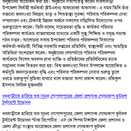
অনুষ্ঠানের আয়োজন করা হয়। অনুষ্ঠানে সভাপতিত্ব করেন সরিষাবাড়ী
উপজেলা নির্বাহী কর্মকর্তা (ইউএনও) আফরোজা আফসানা। এ সময় তিনি তাঁর
বক্তব্যে জনসংখ্যা নিয়ন্ত্রণ, মাতৃ ও শিশুস্বাস্থ্য সুরক্ষা, পরিবার পরিকল্পনা সেবা
সম্প্রসারণ এবং টেকসই উন্নয়ন অর্জনে সকলের সম্মিলিত উদ্যোগের ওপর
গুরুত্বারোপ করেন। তিনি বলেন, সচেতনতা বৃদ্ধি ও কার্যকর পরিবার
পরিকল্পনা কার্যক্রম বাস্তবায়নের মাধ্যমে একটি সুস্থ, শিক্ষিত ও সমৃদ্ধ সমাজ
গঠন সম্ভব। আলোচনা সভায় উপজেলা পরিবার পরিকল্পনা বিভাগের
কর্মকর্তা-কর্মচারী, বিভিন্ন সরকারি দপ্তরের প্রতিনিধি, স্বাস্থ্যকর্মী এবং আমন্ত্রিত
অতিথিরা অংশগ্রহণ করেন। অনুষ্ঠানের শেষপর্যায়ে পরিবার পরিকল্পনা
কার্যক্রমে বিশেষ অবদান রাখা ব্যক্তি ও প্রতিষ্ঠানের প্রতিনিধিদের মাঝে
সম্মাননা সনদ বিতরণ করা হয়। বিশ্ব জনসংখ্যা দিবস উপলক্ষে আয়োজিত এ
কর্মসূচি জনসচেতনতা বৃদ্ধি এবং পরিবার পরিকল্পনা সেবার গুরুত্ব তুলে
ধরতে গুরুত্বপূর্ণ ভূমিকা রাখবে বলে বক্তারা আশা প্রকাশ করেন। রফিকুল
ইসলাম দৈনিক মুক্তধ্বনি
ধনবাড়ীকে হারিয়ে শুভ সূচনা গোপালপুরের, জেলা প্রশাসক গোল্ডকাপ ফুটবল
টুর্নামেন্ট উদ্বোধন
ধনবাড়ীকে হারিয়ে শুভ সূচনা গোপালপুরের, জেলা প্রশাসক গোল্ডকাপ ফুটবল
টুর্নামেন্ট উদ্বোধন স্টাফ রিপোর্টার : এস কে শিপন টাঙ্গাইল জেলা প্রশাসন ও
জেলা ক্রীড়া সংস্থার আয়োজনে জেলা প্রশাসক গোল্ডকাপ ফুটবল