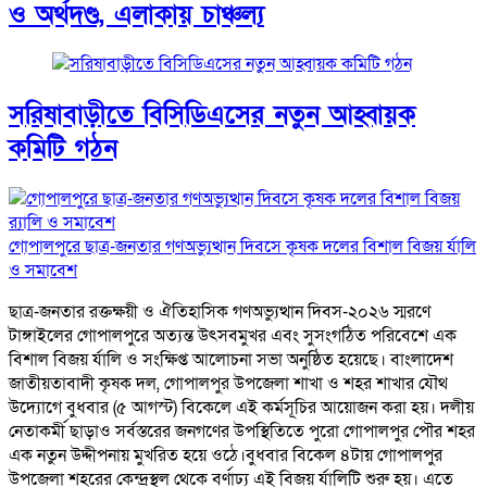
ও অর্থদণ্ড, এলাকায় চাঞ্চল্য
সরিষাবাড়ীতে বিসিডিএসের নতুন আহ্বায়ক
কমিটি গঠন
গোপালপুরে ছাত্র-জনতার গণঅভ্যুত্থান দিবসে কৃষক দলের বিশাল বিজয় র্যালি
ও সমাবেশ
ছাত্র-জনতার রক্তক্ষয়ী ও ঐতিহাসিক গণঅভ্যুত্থান দিবস-২০২৬ স্মরণে
টাঙ্গাইলের গোপালপুরে অত্যন্ত উৎসবমুখর এবং সুসংগঠিত পরিবেশে এক
বিশাল বিজয় র্যালি ও সংক্ষিপ্ত আলোচনা সভা অনুষ্ঠিত হয়েছে। বাংলাদেশ
জাতীয়তাবাদী কৃষক দল, গোপালপুর উপজেলা শাখা ও শহর শাখার যৌথ
উদ্যোগে বুধবার (৫ আগস্ট) বিকেলে এই কর্মসূচির আয়োজন করা হয়। দলীয়
নেতাকর্মী ছাড়াও সর্বস্তরের জনগণের উপস্থিতিতে পুরো গোপালপুর পৌর শহর
এক নতুন উদ্দীপনায় মুখরিত হয়ে ওঠে।বুধবার বিকেল ৪টায় গোপালপুর
উপজেলা শহরের কেন্দ্রস্থল থেকে বর্ণাঢ্য এই বিজয় র্যালিটি শুরু হয়। এতে