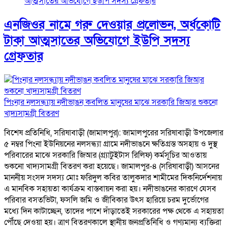
এনজিওর নামে গরু দেওয়ার প্রলোভন, অর্ধকোটি
টাকা আত্মসাতের অভিযোগে ইউপি সদস্য
গ্রেফতার
পিংনার নলসন্ধ্যায় নদীভাঙন কবলিত মানুষের মাঝে সরকারি জিআর শুকনো
খাদ্যসামগ্রী বিতরণ
বিশেষ প্রতিনিধি, সরিষাবাড়ী (জামালপুর): জামালপুরের সরিষাবাড়ী উপজেলার
৫ নম্বর পিংনা ইউনিয়নের নলসন্ধ্যা গ্রামে নদীভাঙনে ক্ষতিগ্রস্ত অসহায় ও দুস্থ
পরিবারের মাঝে সরকারি জিআর (গ্র্যাটুইটাস রিলিফ) কর্মসূচির আওতায়
শুকনো খাদ্যসামগ্রী বিতরণ করা হয়েছে। জামালপুর-৪ (সরিষাবাড়ী) আসনের
মাননীয় সংসদ সদস্য মোঃ ফরিদুল কবির তালুকদার শামীমের দিকনির্দেশনায়
এ মানবিক সহায়তা কার্যক্রম বাস্তবায়ন করা হয়। নদীভাঙনের কারণে যেসব
পরিবার বসতভিটা, ফসলি জমি ও জীবিকার উৎস হারিয়ে চরম দুর্ভোগের
মধ্যে দিন কাটাচ্ছেন, তাদের পাশে দাঁড়াতেই সরকারের পক্ষ থেকে এ সহায়তা
পৌঁছে দেওয়া হয়। ত্রাণ বিতরণকালে স্থানীয় জনপ্রতিনিধি ও গণ্যমান্য ব্যক্তিরা