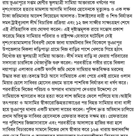
রায় ভূঞাপুরে সপ্তম শ্রেণীর স্কুলছাত্রী সামিয়া আক্তারকে ধর্ষণের পর
নৃশংসভাবে হত্যার মামলায় আসামি সাব্বির হোসেনকে মৃত্যুদণ্ড ও এক লক্ষ
টাকা জরিমানার আদেশ দিয়েছেন আদালত। টাঙ্গাইলের নারী ও শিশু নির্যাতন
দমন ট্রাইব্যুনাল দীর্ঘ বিচারিক প্রক্রিয়া এবং ১২ জন সাক্ষীর সাক্ষ্যগ্রহণ শেষে
এই ঐতিহাসিক রায় ঘোষণা করেন। এই দৃষ্টান্তমূলক রায়ে সন্তোষ প্রকাশ
করেছে নিহত সামিয়ার পরিবার ও রাষ্ট্রপক্ষ।যেভাবে ঘটেছিল সেই
নৃশংসতামামলার বিবরণী থেকে জানা যায়ঘটনার দিন বিকেলে ভূঞাপুর
উপজেলার নিকলা দড়িপাড়া গ্রামে নিজ বাড়ির পাশে খেলতে গিয়ে হঠাৎ
নিখোঁজ হয় স্কুলছাত্রী সামিয়া আক্তার। দীর্ঘ সময় বাড়ি না ফেরায় পরিবারের
সদস্যরা চারদিকে খোঁজাখুঁজি শুরু করেন। পরবর্তীতে গভীর রাতে নিকলা
নয়াপাড়া এলাকার একটি ফসলি জমি থেকে সামিয়ার ক্ষতবিক্ষত মরদেহ
উদ্ধার করা হয়।তদন্তে উঠে আসে সামিয়াকে একা পেয়ে একই গ্রামের ওলান
মিয়ার ছেলে সাব্বির হোসেন প্রথমে তাকে পাশবিক নির্যাতন বা ধর্ষণ করে।
পরবর্তীতে নিজের পরিচয় ও অপরাধ ধামাচাপা দেওয়ার উদ্দেশ্যে সে
সামিয়াকে শ্বাসরোধ করে হত্যা করে লাশ জমিতে ফেলে পালিয়ে যায়।আইনি
তৎপরতা ও আসামির স্বীকারোক্তিহত্যাকাণ্ডের পর নিহত সামিয়ার বাবা বাদী
হয়ে ভূঞাপুর থানায় একটি মামলা দায়ের করেন। পুলিশ দ্রুত অভিযান চালিয়ে
প্রধান অভিযুক্ত সাব্বির হোসেনকে গ্রেফতার করতে সক্ষম হয়। গ্রেফতারের
পর পুলিশের জিজ্ঞাসাবাদে এবং পরবর্তীতে আদালতে হাজির করা হলে
সাব্বির বিচারকের সামনে নিজের দোষ স্বীকার করে ১৬৪ ধারায় জবানবন্দি