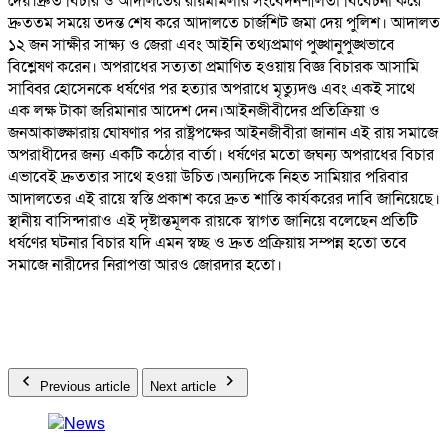
দেয়।দ্রুত বিচার ও আদালতের রায়মামলার সংবেদনশীলতা বিবেচনা করে
দ্রুততম সময়ে তদন্ত শেষ করে আদালতে চার্জশিট জমা দেয় পুলিশ। আদালত
১২ জন সাক্ষীর সাক্ষ্য ও জেরা এবং আইনি তথ্যপ্রমাণ পুঙ্খানুপুঙ্খভাবে
বিশ্লেষণ করেন। অপরাধের সত্যতা প্রমাণিত হওয়ায় বিজ্ঞ বিচারক আসামি
সাব্বির হোসেনকে ধর্ষণের পর হত্যার অপরাধে মৃত্যুদণ্ড এবং একই সাথে
এক লক্ষ টাকা জরিমানার আদেশ দেন।আইনজীবীদের প্রতিক্রিয়া ও
জনআকাঙ্ক্ষারায় ঘোষণার পর রাষ্ট্রপক্ষের আইনজীবীরা জানান এই রায় সমাজে
অপরাধীদের জন্য একটি কঠোর বার্তা। ধর্ষণের মতো জঘন্য অপরাধের বিচার
এভাবেই দ্রুততার সাথে হওয়া উচিত।অন্যদিকে নিহত সামিয়ার পরিবার
আদালতের এই রায়ে স্বস্তি প্রকাশ করে দ্রুত শাস্তি কার্যকরের দাবি জানিয়েছে।
স্থানীয় বাসিন্দারাও এই দৃষ্টান্তমূলক রায়কে স্বাগত জানিয়ে বলেছেন প্রতিটি
ধর্ষণের ঘটনার বিচার যদি এমন স্বচ্ছ ও দ্রুত প্রক্রিয়ায় সম্পন্ন হতো তবে
সমাজে নারীদের নিরাপত্তা আরও জোরদার হতো।
Previous article
Next article