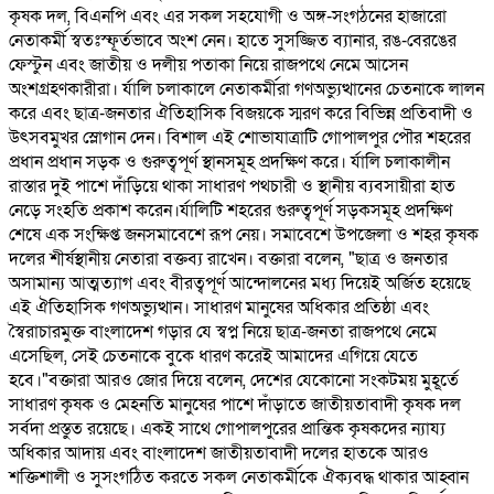
কৃষক দল, বিএনপি এবং এর সকল সহযোগী ও অঙ্গ-সংগঠনের হাজারো
নেতাকর্মী স্বতঃস্ফূর্তভাবে অংশ নেন। হাতে সুসজ্জিত ব্যানার, রঙ-বেরঙের
ফেস্টুন এবং জাতীয় ও দলীয় পতাকা নিয়ে রাজপথে নেমে আসেন
অংশগ্রহণকারীরা। র্যালি চলাকালে নেতাকর্মীরা গণঅভ্যুত্থানের চেতনাকে লালন
করে এবং ছাত্র-জনতার ঐতিহাসিক বিজয়কে স্মরণ করে বিভিন্ন প্রতিবাদী ও
উৎসবমুখর স্লোগান দেন। বিশাল এই শোভাযাত্রাটি গোপালপুর পৌর শহরের
প্রধান প্রধান সড়ক ও গুরুত্বপূর্ণ স্থানসমূহ প্রদক্ষিণ করে। র্যালি চলাকালীন
রাস্তার দুই পাশে দাঁড়িয়ে থাকা সাধারণ পথচারী ও স্থানীয় ব্যবসায়ীরা হাত
নেড়ে সংহতি প্রকাশ করেন।র্যালিটি শহরের গুরুত্বপূর্ণ সড়কসমূহ প্রদক্ষিণ
শেষে এক সংক্ষিপ্ত জনসমাবেশে রূপ নেয়। সমাবেশে উপজেলা ও শহর কৃষক
দলের শীর্ষস্থানীয় নেতারা বক্তব্য রাখেন। বক্তারা বলেন, "ছাত্র ও জনতার
অসামান্য আত্মত্যাগ এবং বীরত্বপূর্ণ আন্দোলনের মধ্য দিয়েই অর্জিত হয়েছে
এই ঐতিহাসিক গণঅভ্যুত্থান। সাধারণ মানুষের অধিকার প্রতিষ্ঠা এবং
স্বৈরাচারমুক্ত বাংলাদেশ গড়ার যে স্বপ্ন নিয়ে ছাত্র-জনতা রাজপথে নেমে
এসেছিল, সেই চেতনাকে বুকে ধারণ করেই আমাদের এগিয়ে যেতে
হবে।"বক্তারা আরও জোর দিয়ে বলেন, দেশের যেকোনো সংকটময় মুহূর্তে
সাধারণ কৃষক ও মেহনতি মানুষের পাশে দাঁড়াতে জাতীয়তাবাদী কৃষক দল
সর্বদা প্রস্তুত রয়েছে। একই সাথে গোপালপুরের প্রান্তিক কৃষকদের ন্যায্য
অধিকার আদায় এবং বাংলাদেশ জাতীয়তাবাদী দলের হাতকে আরও
শক্তিশালী ও সুসংগঠিত করতে সকল নেতাকর্মীকে ঐক্যবদ্ধ থাকার আহ্বান