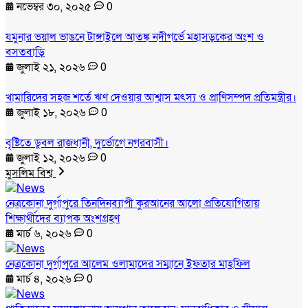
নভেম্বর ৩০, ২০২৫
0
যমুনার ভয়াল ভাঙনে টাঙ্গাইলে আতঙ্ক নদীগর্ভে মহাসড়কের অংশ ও
বসতবাড়ি
জুলাই ২১, ২০২৬
0
খামারিদের সহজ শর্তে ঋণ দেওয়ার আশ্বাস মৎস্য ও প্রাণিসম্পদ প্রতিমন্ত্রীর।
জুলাই ১৮, ২০২৬
0
বৃষ্টিতে ডুবল রাজধানী, দুর্ভোগে নগরবাসী।
জুলাই ১২, ২০২৬
0
মুসলিম বিশ্ব
নেত্রকোনা দুর্গাপুরে তিনদিনব্যাপী কুরআনের আলো প্রতিযোগিতায়
শিক্ষার্থীদের ব্যাপক অংশগ্রহণ
মার্চ ৬, ২০২৬
0
নেত্রকোনা দুর্গাপুরে আলেম ওলামাদের সম্মানে ইফতার মাহফিল
মার্চ ৪, ২০২৬
0