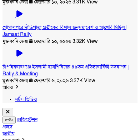
মুক্তধ্বনি ডেক্স
ফেব্রুয়ারি ১০, ২০২৬
3.31K View
গোপালপুরে দাঁড়িপাল্লা প্রতীকের বিশাল জনসমাবেশ ও আখেরি মিছিল |
Jamaat Rally
মুক্তধ্বনি ডেক্স
ফেব্রুয়ারি ১০, ২০২৬
3.32K View
চাঁপাইনবাবগঞ্জে ইসলামী ছাত্রশিবিরের ৪৯তম প্রতিষ্ঠাবার্ষিকী উদযাপন |
Rally & Meeting
মুক্তধ্বনি ডেক্স
ফেব্রুয়ারি ৬, ২০২৬
3.37K View
আরও
সর্টস ভিডিও
রেজিস্ট্রেশন
লগইন
প্রচ্ছদ
জাতীয়