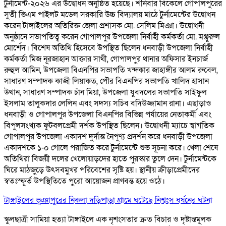
টুর্নামেন্ট-২০২৬ এর উদ্বোধন অনুষ্ঠিত হয়েছে। শনিবার বিকেলে গোপালপুরের
সুতী ভিএম পাইলট মডেল সরকারি উচ্চ বিদ্যালয় মাঠে টুর্নামেন্টের উদ্বোধন
করেন টাঙ্গাইলের অতিরিক্ত জেলা প্রশাসক মো. সেলিম মিঞা। উদ্বোধনী
অনুষ্ঠানে সভাপতিত্ব করেন গোপালপুর উপজেলা নির্বাহী কর্মকর্তা মো. মঞ্জুরুল
মোর্শেদ। বিশেষ অতিথি হিসেবে উপস্থিত ছিলেন ধনবাড়ী উপজেলা নির্বাহী
কর্মকর্তা মিজ নূরজাহান আক্তার সাথী, গোপালপুর থানার অফিসার ইনচার্জ
রুহুল আমিন, উপজেলা বিএনপির সভাপতি খন্দকার জাহাঙ্গীর আলম রুবেল,
সাধারণ সম্পাদক কাজী লিয়াকত, পৌর বিএনপির সভাপতি খালিদ হাসান
উথান, সাধারণ সম্পাদক চাঁন মিয়া, উপজেলা যুবদলের সভাপতি সাইফুল
ইসলাম তালুকদার লেলিন এবং সদস্য সচিব বদিউজ্জামান রানা। এছাড়াও
ধনবাড়ী ও গোপালপুর উপজেলা বিএনপির বিভিন্ন পর্যায়ের নেতাকর্মী এবং
বিপুলসংখ্যক ফুটবলপ্রেমী দর্শক উপস্থিত ছিলেন। উদ্বোধনী ম্যাচে স্বাগতিক
গোপালপুর উপজেলা একাদশ দুর্দান্ত নৈপুণ্য প্রদর্শন করে ধনবাড়ী উপজেলা
একাদশকে ১-০ গোলে পরাজিত করে টুর্নামেন্টে শুভ সূচনা করে। খেলা শেষে
অতিথিরা বিজয়ী দলের খেলোয়াড়দের হাতে পুরস্কার তুলে দেন। টুর্নামেন্টকে
ঘিরে মাঠজুড়ে উৎসবমুখর পরিবেশের সৃষ্টি হয়। স্থানীয় ক্রীড়াপ্রেমীদের
স্বতঃস্ফূর্ত উপস্থিতিতে পুরো আয়োজন প্রাণবন্ত হয়ে ওঠে।
টাঙ্গাইলের ভূঞাপুরের নিকলা দড়িপাড়া গ্রামে ঘটেছে নিশ্বংস ধর্ষনের ঘটনা
স্কুলছাত্রী সামিয়া হত্যা টাঙ্গাইলে এক নৃশংসতার দ্রুত বিচার ও দৃষ্টান্তমূলক