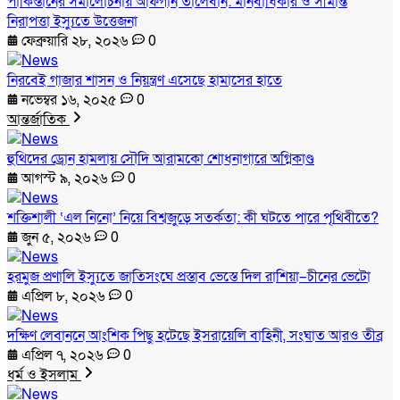
পাকিস্তানের সমালোচনায় আফগান তালেবান: মানবাধিকার ও সীমান্ত
নিরাপত্তা ইস্যুতে উত্তেজনা
ফেব্রুয়ারি ২৮, ২০২৬
0
নিরবেই গাজার শাসন ও নিয়ন্ত্রণ এসেছে হামাসের হাতে
নভেম্বর ১৬, ২০২৫
0
আন্তর্জাতিক
হুথিদের ড্রোন হামলায় সৌদি আরামকো শোধনাগারে অগ্নিকাণ্ড
আগস্ট ৯, ২০২৬
0
শক্তিশালী ‘এল নিনো’ নিয়ে বিশ্বজুড়ে সতর্কতা: কী ঘটতে পারে পৃথিবীতে?
জুন ৫, ২০২৬
0
হরমুজ প্রণালি ইস্যুতে জাতিসংঘে প্রস্তাব ভেস্তে দিল রাশিয়া–চীনের ভেটো
এপ্রিল ৮, ২০২৬
0
দক্ষিণ লেবাননে আংশিক পিছু হটেছে ইসরায়েলি বাহিনী, সংঘাত আরও তীব্র
এপ্রিল ৭, ২০২৬
0
ধর্ম ও ইসলাম