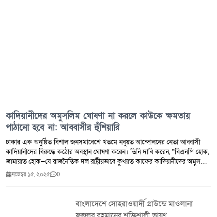
কাদিয়ানীদের অমুসলিম ঘোষণা না করলে কাউকে ক্ষমতায়
পাঠানো হবে না: আব্বাসীর হুঁশিয়ারি
ঢাকার এক অনুষ্ঠিত বিশাল জনসমাবেশে খতমে নবুয়ত আন্দোলনের নেতা আব্বাসী
কাদিয়ানীদের বিরুদ্ধে কঠোর অবস্থান ঘোষণা করেন। তিনি দাবি করেন, “বিএনপি হোক,
জামায়াত হোক—যে রাজনৈতিক দল রাষ্ট্রীয়ভাবে কুখ্যাত কাফের কাদিয়ানীদের অমুসলিম
ঘোষণা করবে, শুধুমাত্র তাকেই আমরা নির্বাচিত করে ক্ষমতায় পাঠাবো।” আব্বাসী বলেন,
নভেম্বর ১৫, ২০২৫
0
খতমে নবুয়তের আকিদা ইসলামের মূল বিশ্বাস। রাসূলুল্লাহ (সা.)-এর পরে কেউ নবুয়ত
দাবি করলে সে ইসলামের বাইরে এবং যারা তাকে কাফের বলবে না, তারাও কাফের—এ
কথা তিনি স্পষ্টভাবে তুলে ধরেন। তিনি অভিযোগ করেন, দেশের প্রচলিত রাজনৈতিক
বাংলাদেশে সোহরাওয়ার্দী গ্রাউন্ডে মাওলানা
দলগুলো সেকুলার রাজনীতির অজুহাতে কাদিয়ানীদের অমুসলিম ঘোষণা করতে চায় না।
ফজলুর রহমানের শক্তিশালী ভাষণ