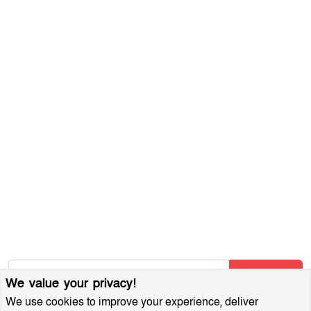
সম্পাদকীয় নীতিমালা
যোগাযোগ করুন
ব্যবহারের শর্তাবলী
গোপনীয়তা নীতি
আমাদের সম্পর্কে
আর্কাইভ
বিজ্ঞাপন প্যাকেজ
আমাদের নিউজলেটার জন্য সাইন আপ করুন
আমাদের নতুন নিবন্ধগুলি তাৎক্ষণিকভাবে পেতে আমাদের নিউজলেটারে
সাবস্ক্রাইব করুন!
Subscribe
We value your privacy!
We use cookies to improve your experience, deliver