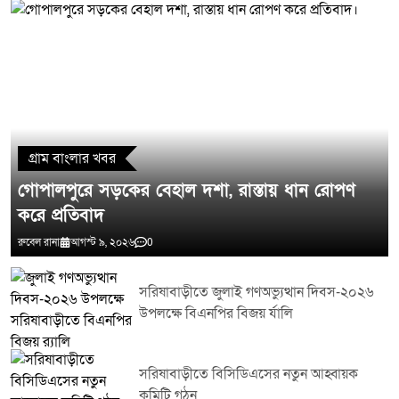
মন্তব্য লিখুন
গ্রাম বাংলার খবর
গোপালপুরে সড়কের বেহাল দশা, রাস্তায় ধান রোপণ
করে প্রতিবাদ
রুবেল রানা
আগস্ট ৯, ২০২৬
0
সরিষাবাড়ীতে জুলাই গণঅভ্যুত্থান দিবস-২০২৬
উপলক্ষে বিএনপির বিজয় র্যালি
সরিষাবাড়ীতে বিসিডিএসের নতুন আহ্বায়ক
কমিটি গঠন