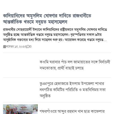
কাদিয়ানিদের অমুসলিম ঘোষণার দাবিতে রাজধানীতে
আন্তর্জাতিক খতমে নবুয়ত মহাসম্মেলন
রাজধানীর সোহরায়োর্দী উদ্যানে কাদিয়ানিদের রাষ্ট্রীয়ভাবে অমুসলিম ঘোষণার দাবিতে
অনুষ্ঠিত হচ্ছে আন্তর্জাতিক খতমে নবুয়ত মহাসম্মেলন। বৃহস্পতিবার সকাল ৯টায়
আনুষ্ঠানিক বক্তব্যের মধ্য দিয়ে সম্মেলন শুরু হয়। আয়োজন করেছে খতমে নবুয়ত
সুরক্ষা পরিষদ। বক্তারা ড. ইউনুসের অন্তর্বর্তীকালীন সরকারের প্রতি কাদিয়ানিদের
নভেম্বর ১৫, ২০২৫
0
অমুসলিম ঘোষণা করতে দ্রুত উদ্যোগ নেওয়ার আহ্বান জানান। তাদের দাবি—
কাদিয়ানিরা নিজেদের মুসলিম পরিচয়ে পাসপোর্টসহ বিভিন্ন নথিতে যে ‘মুসলিম’
স্ট্যাটাস ব্যবহার করে, তা অবিলম্বে বাতিল করতে হবে। ভারত, পাকিস্তানসহ কয়েকটি
কওমি ঘরানার পাঁচ দল জামায়াতের সঙ্গে নির্বাচনী
মুসলিম দেশ থেকে আলেম, উলামা ও ইসলামিক স্কলাররা সম্মেলনে যোগ দিয়েছেন।
সমঝোতায়, প্রার্থী বাছাই চলছে
সভাপতিত্ব করছেন বাংলাদেশ খতমে নবুয়ত আন্দোলনের আমির মাওলানা আব্দুল
হাসমত। সম্মেলনে অংশ নেওয়া আলেমরা বলেন, কাদিয়ানিরা ‘নবুয়ত সমাপ্তি’–সংক্রান্ত
ইসলামী আকিদার বিরোধিতা করে এবং নিজেদের আলাদা বিশ্বাস অনুসরণ করে। তাই
ভুঞাপুরে হেফাজতে ইসলাম উপজেলা শাখার
বাংলাদেশে তারা অনায়াসে থাকতে পারলেও মুসলিম পরিচয়ে থাকার অধিকার নেই বলে
নবগঠিত কমিটির পরিচিতি ও মতবিনিময় সভা
বক্তারা মত দেন। সোহরায়োর্দী উদ্যান ঘিরে সকাল থেকে দেশের বিভিন্ন প্রান্ত থেকে
অনুষ্ঠিত
জনতার ঢল নেমেছে। অংশগ্রহণকারীরা জানান, সরকার যেন জনমতের প্রতি সম্মান
দেখিয়ে দ্রুত দাবিটি পূরণ করে। সম্মেলনের মঞ্চে অতিথি হিসেবে উপস্থিত আছেন
হযরত মাওলানা ফুলতলা রহমান, মুফতি আবুল কাসেমসহ আন্তর্জাতিক অতিথিরা। দিন
গড়ানোর সঙ্গে সঙ্গে সমাবেশস্থলে মানুষের ভিড় আরও বাড়ছে। আয়োজনকে কেন্দ্র করে
গফরগাঁওয়ে আব্দুর রহমান খান ছাত্র কাফেলার