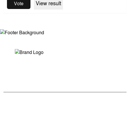
View result
Vote
সম্পাদক ও প্রকাশকঃ মোঃ আরিফুল ইসলাম
ভারপ্রাপ্ত সম্পাদকঃ শেখ মাহদী হাসান শিবলী
আমাদের সম্পর্কে
মুক্তধ্বনি বাংলাদেশের একটি জনপ্রিয় বাংলা নিউজ পোর্টাল