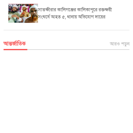
সাতক্ষীরার কালিগঞ্জের কালিকাপুরে রক্তক্ষয়ী
সংঘর্ষে আহত ৫, থানায় অভিযোগ দায়ের
আন্তর্জাতিক
আরও পড়ুন