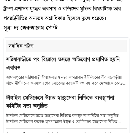
ট্রাম্প প্রশাসন যুদ্ধের অবসান ও বন্দিদের মুক্তির বিষয়টিকে তার
পররাষ্ট্রনীতির অন্যতম অগ্রাধিকার হিসেবে তুলে ধরেছে।
সূত্র: দ্য জেরুজালেম পোস্ট
সর্বাধিক পঠিত
সরিষাবাড়ীতে পথ বিরোধে তদন্তে অভিযোগ প্রমাণিত হয়নি
এবারও
জামালপুরের সরিষাবাড়ী উপজেলার ৭ নম্বর কামরাবাদ ইউনিয়নের বীর বড়বাড়ীয়া
গ্রামে দীর্ঘদিনের জনসাধারণের চলাচলের কয়েকটি পথ বন্ধ করে দেওয়াকে কেন্দ্র
করে সৃষ্ট বিরোধে নতুন মোড় নিয়েছে। সরকারি তদন্তে অভিযোগকারীর উত্থাপিত
অভিযোগের সত্যতা না মেলায় বিষয়টি এখন আলোচনার কেন্দ্রবিন্দুতে। এরই মধ্যে
টাঙ্গাইল মেডিকেলে উন্নত স্বাস্থ্যসেবা নিশ্চিতে ব্যবস্থাপনা
প্রশাসনের উদ্যোগে ডাকা সমঝোতা বৈঠকে অভিযোগকারী পক্ষের অনুপস্থিতি
কমিটির সভা অনুষ্ঠিত
ঘটনাকে আরও রহস্যময় করে তুলেছে। স্থানীয়দের অভিযোগ, গ্রামের মৃত মোস্তান
আনোয়ারী (সাবেক কাজী)-এর স্ত্রী মনোয়ারা চৌধুরী ও মেয়ে বিলকিস আনোয়ারী
টাঙ্গাইল মেডিকেলে উন্নত স্বাস্থ্যসেবা নিশ্চিতে ব্যবস্থাপনা কমিটির সভা অনুষ্ঠিত
(রুমি) দীর্ঘদিন ধরে গ্রামের শতবর্ষের পুরোনো কয়েকটি চলাচলের পথ অবরুদ্ধ করে
টাঙ্গাইল মেডিকেল কলেজ হাসপাতালে উন্নত ও রোগীবান্ধব স্বাস্থ্যসেবা নিশ্চিত
রেখেছেন। এতে সাধারণ মানুষ, শিক্ষার্থী, কৃষক ও পথচারীদের প্রতিনিয়ত দুর্ভোগ
করতে হাসপাতাল ব্যবস্থাপনা কমিটির সমন্বয় সভা অনুষ্ঠিত হয়েছে। শুক্রবার (১০
পোহাতে হচ্ছে। বিষয়টি নিয়ে একাধিকবার আপত্তি জানানো হলেও কোনো সমাধান