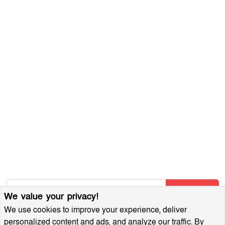
যোগাযোগ করুন
ব্যবহারের শর্তাবলী
গোপনীয়তা নীতি
আমাদের সম্পর্কে
আর্কাইভ
বিজ্ঞাপন প্যাকেজ
আমাদের নিউজলেটার জন্য সাইন আপ করুন
আমাদের নতুন নিবন্ধগুলি তাৎক্ষণিকভাবে পেতে আমাদের নিউজলেটারে
সাবস্ক্রাইব করুন!
Subscribe
We value your privacy!
We use cookies to improve your experience, deliver
personalized content and ads, and analyze our traffic. By