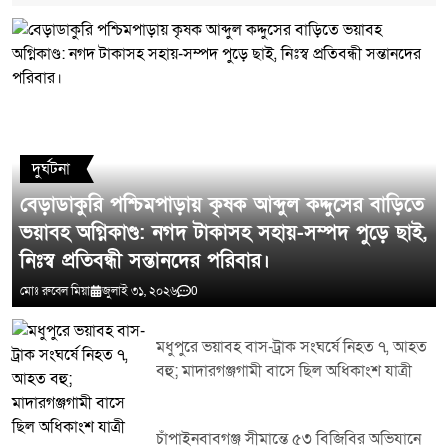
মন্তব্য লিখুন
দুর্ঘটনা
বেড়াডাকুরি পশ্চিমপাড়ায় কৃষক আব্দুল কদ্দুসের বাড়িতে
ভয়াবহ অগ্নিকাণ্ড: নগদ টাকাসহ সহায়-সম্পদ পুড়ে ছাই,
নিঃস্ব প্রতিবন্ধী সন্তানদের পরিবার।
মোঃ রুবেল মিয়া
জুলাই ৩১, ২০২৬
0
মধুপুরে ভয়াবহ বাস-ট্রাক সংঘর্ষে নিহত ৭, আহত
বহু; মাদারগঞ্জগামী বাসে ছিল অধিকাংশ যাত্রী
চাঁপাইনবাবগঞ্জ সীমান্তে ৫৩ বিজিবির অভিযানে