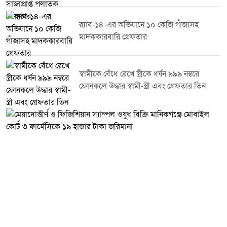
করার আহ্বান জানিয়েছে।
র‌্যাব-১৪-এর অভিযানে ১০ কেজি গাঁজাসহ
মাদককারবারি গ্রেফতার
স্বামীকে বেঁধে রেখে স্ত্রীকে ধর্ষন ৯৯৯ নম্বরে
ফোনকলে উদ্ধার স্বামী-স্ত্রী এবং গ্রেফতার তিন