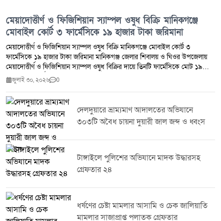
মেয়াদোত্তীর্ণ ও ফিজিশিয়ান স্যাম্পল ওষুধ বিক্রি মানিকগঞ্জে
মোবাইল কোর্ট ৩ ফার্মেসিকে ১৯ হাজার টাকা জরিমানা
মেয়াদোত্তীর্ণ ও ফিজিশিয়ান স্যাম্পল ওষুধ বিক্রি মানিকগঞ্জে মোবাইল কোর্ট ৩
ফার্মেসিকে ১৯ হাজার টাকা জরিমানা মানিকগঞ্জ জেলার শিবালয় ও ঘিওর উপজেলায়
মেয়াদোত্তীর্ণ ও ফিজিশিয়ান স্যাম্পল ওষুধ বিক্রির দায়ে তিনটি ফার্মেসিকে মোট ১৯
হাজার টাকা অর্থদণ্ড প্রদান করেছে ভ্রাম্যমাণ আদালত।মঙ্গলবার (২৮ জুলাই ২০২৬)
জুলাই ৩০, ২০২৬
0
ঔষধ প্রশাসন জেলা কার্যালয় মানিকগঞ্জ এবং জেলা প্রশাসন মানিকগঞ্জের সমন্বয়ে
শিবালয় ও ঘিওর উপজেলার মোট পাঁচটি ফার্মেসিতে মোবাইল কোর্ট পরিচালিত হয়।
অভিযান চলাকালে মেয়াদোত্তীর্ণ ওষুধ সংরক্ষণ ও বিক্রি এবং ফিজিশিয়ান স্যাম্পল বিক্রির
দেলদুয়ারে ভ্রাম্যমাণ আদালতের অভিযানে
প্রমাণ পাওয়ায় ঔষধ ও কসমেটিক আইন ২০২৩-এর ৪০(খ) ও ৪০(গ) ধারায় তিনটি
৩০৩টি অবৈধ চায়না দুয়ারী জাল জব্দ ও ধ্বংস
ফার্মেসিকে সর্বমোট ১৯,০০০ (উনিশ হাজার) টাকা অর্থদণ্ড করা হয়।সংশ্লিষ্ট কর্তৃপক্ষ
জানিয়েছে, জনস্বাস্থ্য সুরক্ষা এবং নিরাপদ ওষুধ সরবরাহ নিশ্চিত করতে এ ধরনের
অভিযান ভবিষ্যতেও নিয়মিতভাবে অব্যাহত থাকবে।
টাঙ্গাইলে পুলিশের অভিযানে মাদক উদ্ধারসহ
গ্রেফতার ২৪
ধর্ষণের চেষ্টা মামলার আসামি ও চেক জালিয়াতি
মামলার সাজাপ্রাপ্ত পলাতক গ্রেফতার