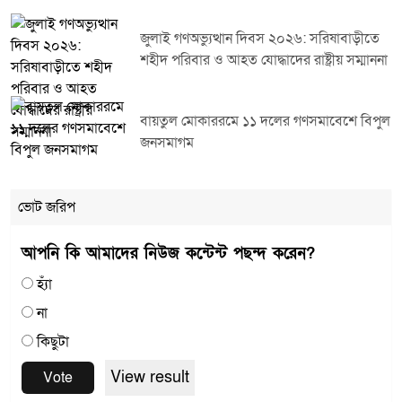
জুলাই গণঅভ্যুত্থান দিবস ২০২৬: সরিষাবাড়ীতে
শহীদ পরিবার ও আহত যোদ্ধাদের রাষ্ট্রীয় সম্মাননা
বায়তুল মোকাররমে ১১ দলের গণসমাবেশে বিপুল
জনসমাগম
ভোট জরিপ
আপনি কি আমাদের নিউজ কন্টেন্ট পছন্দ করেন?
হ্যাঁ
না
কিছুটা
View result
Vote