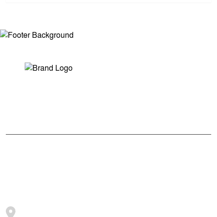
সম্পাদক ও প্রকাশকঃ মোঃ আরিফুল ইসলাম
ভারপ্রাপ্ত সম্পাদকঃ শেখ মাহদী হাসান শিবলী
আমাদের সম্পর্কে
মুক্তধ্বনি বাংলাদেশের একটি জনপ্রিয় বাংলা নিউজ পোর্টাল
জামালপুর, সরিষাবাড়ী, ২০৫৪