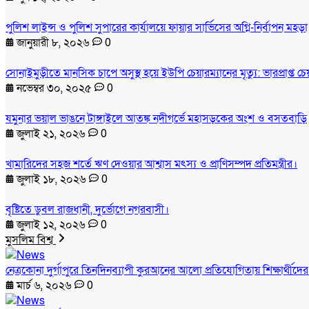
পুলিশ লাইন্স ও পুলিশ সুপারের কার্যালয়ে ফায়ার সার্ভিসের অগ্নি-নির্বাপন মহড়া
জানুয়ারী ৮, ২০২৬
0
সোনাইমুড়ীতে মানসিক চাপে অসুস্থ হয়ে ইউপি চেয়ারম্যানের মৃত্যু: ভারপ্রাপ্ত 
নভেম্বর ৩০, ২০২৫
0
যমুনার ভয়াল ভাঙনে টাঙ্গাইলে আতঙ্ক নদীগর্ভে মহাসড়কের অংশ ও বসতবাড়ি
জুলাই ২১, ২০২৬
0
খামারিদের সহজ শর্তে ঋণ দেওয়ার আশ্বাস মৎস্য ও প্রাণিসম্পদ প্রতিমন্ত্রীর।
জুলাই ১৮, ২০২৬
0
বৃষ্টিতে ডুবল রাজধানী, দুর্ভোগে নগরবাসী।
জুলাই ১২, ২০২৬
0
মুসলিম বিশ্ব
নেত্রকোনা দুর্গাপুরে তিনদিনব্যাপী কুরআনের আলো প্রতিযোগিতায় শিক্ষার্থীদে
মার্চ ৬, ২০২৬
0