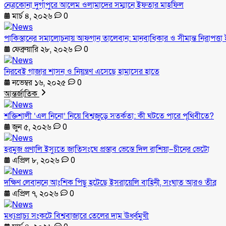
নেত্রকোনা দুর্গাপুরে আলেম ওলামাদের সম্মানে ইফতার মাহফিল
মার্চ ৪, ২০২৬
0
পাকিস্তানের সমালোচনায় আফগান তালেবান: মানবাধিকার ও সীমান্ত নিরাপত্তা ই
ফেব্রুয়ারি ২৮, ২০২৬
0
নিরবেই গাজার শাসন ও নিয়ন্ত্রণ এসেছে হামাসের হাতে
নভেম্বর ১৬, ২০২৫
0
আন্তর্জাতিক
শক্তিশালী ‘এল নিনো’ নিয়ে বিশ্বজুড়ে সতর্কতা: কী ঘটতে পারে পৃথিবীতে?
জুন ৫, ২০২৬
0
হরমুজ প্রণালি ইস্যুতে জাতিসংঘে প্রস্তাব ভেস্তে দিল রাশিয়া–চীনের ভেটো
এপ্রিল ৮, ২০২৬
0
দক্ষিণ লেবাননে আংশিক পিছু হটেছে ইসরায়েলি বাহিনী, সংঘাত আরও তীব্র
এপ্রিল ৭, ২০২৬
0
মধ্যপ্রাচ্য সংকটে বিশ্ববাজারে তেলের দাম ঊর্ধ্বমুখী