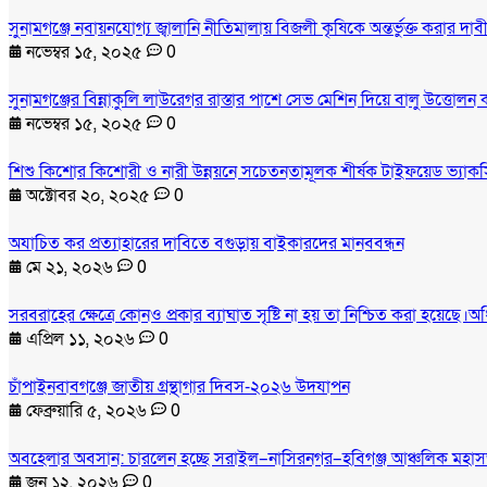
সুনামগঞ্জে নবায়নযোগ্য জ্বালানি নীতিমালায় বিজলী কৃষিকে অন্তর্ভুক্ত করার 
নভেম্বর ১৫, ২০২৫
0
সুনামগঞ্জের বিন্নাকুলি লাউরেগর রাস্তার পাশে সেভ মেশিন দিয়ে বালু উত্তোলন
নভেম্বর ১৫, ২০২৫
0
শিশু কিশোর কিশোরী ও নারী উন্নয়নে সচেতনতামূলক শীর্ষক টাইফয়েড ভ্যাকসি
অক্টোবর ২০, ২০২৫
0
অযাচিত কর প্রত্যাহারের দাবিতে বগুড়ায় বাইকারদের মানববন্ধন
মে ২১, ২০২৬
0
সরবরাহের ক্ষেত্রে কোনও প্রকার ব্যাঘাত সৃষ্টি না হয় তা নিশ্চিত করা হয়েছে।অ
এপ্রিল ১১, ২০২৬
0
চাঁপাইনবাবগঞ্জে জাতীয় গ্রন্থাগার দিবস-২০২৬ উদযাপন
ফেব্রুয়ারি ৫, ২০২৬
0
অবহেলার অবসান: চারলেন হচ্ছে সরাইল–নাসিরনগর–হবিগঞ্জ আঞ্চলিক মহা
জুন ১২, ২০২৬
0