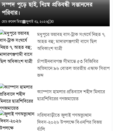
প্রকৃত কারণ উদঘাটন করে প্রয়োজনীয় আইনগত ব্যবস্থা নেওয়া হবে।
সম্পদ পুড়ে ছাই, নিঃস্ব প্রতিবন্ধী সন্তানদের
পরিবার।
মোঃ রুবেল মিয়া
জুলাই ৩১, ২০২৬
0
মধুপুরে ভয়াবহ বাস-ট্রাক সংঘর্ষে নিহত ৭,
আহত বহু; মাদারগঞ্জগামী বাসে ছিল
অধিকাংশ যাত্রী
চাঁপাইনবাবগঞ্জ সীমান্তে ৫৩ বিজিবির
অভিযানে ৯৬ বোতল ভারতীয় এস্কাফ সিরাপ
জব্দ
ক্যাম্পাস হামলার প্রতিবাদে শহীদ মিনারে
ছাত্রশিবিরের গণজমায়েত
সরিষাবাড়ীতে জুলাই গণঅভ্যুত্থান
দিবস-২০২৬ উপলক্ষে বিএনপির বিজয়
র্যালি