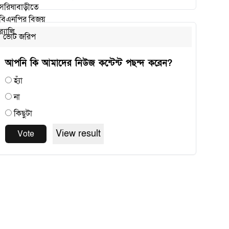
ভোট জরিপ
আপনি কি আমাদের নিউজ কন্টেন্ট পছন্দ করেন?
হ্যাঁ
না
কিছুটা
View result
Vote