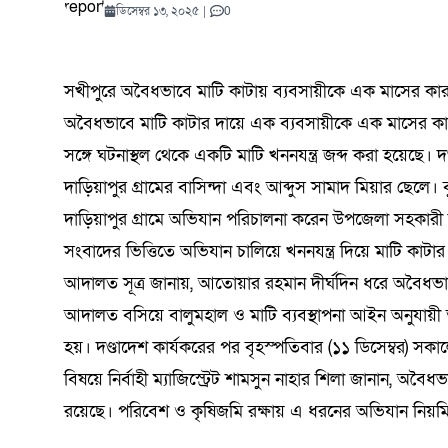
যোদ্ধাদের সংবর্ধনা
কুরআনের আলো প্রতিযোগিতায়
সতর্কতা: কী ঘটতে পারে পৃথিবীতে?
সমালোচনার মধ্যেই ‘অভূতপূর্ব’ প্রবৃদ্ধি
হাসপাতালেও মারামারি
প্রতিযোগিতা শুরু
কমিটি গঠন
টাঙ্গাইল
সম্মানে
ভেস্তে দ
মোকাররম
পর্যালোচ
অভিযানে
বৈঠক | 
ডিসেম্বর ২২, ২০২৫
0
কমিটি গঠন
কড়াই নিয়ে থানায় 
বিজলী কৃষিকে অন্
বাইকারদের মানবব
নাসিরনগর–হবিগঞ
নদীগর্ভে মহাসড়
ডিসেম্বর ১৩, ২০২৫
|
0
শিক্ষার্থীদের ব্যাপক অংশগ্রহণ
শ্রদ্ধা ন
সিরাপ জব
চট্টগ্রাম
মুক্তধ্বনি ডেক্স
আগস্ট ৫, ২০২৬
মার্চ ৬, ২০২৬
জুন ৫, ২০২৬
আগস্ট ৪, ২০২৬
আগস্ট ৫, ২০২৬
এপ্রিল ১৮, ২০২৬
0
0
0
0
0
2.60K View
সমাবেশ
আগস্ট ৬, ২০২
মুক্তধ্বনি ডে
আগস্ট ৫
মার্চ ৪, 
এপ্রিল ৮
আগস্ট ১
জুলাই ৩
আগস্ট ১
আগস্ট ৬, ২০২৬
জুলাই ২২, ২০২৬
নভেম্বর ১৫, ২০২৫
মে ২১, ২০২৬
জুন ১২, ২০২৬
জুলাই ২১, ২০২৬
0
0
0
ঢাকা
সখীপুরে অবৈধভাবে মাটি কাটায় ব্যবসায়ীকে এক মাসের কারা
অবৈধভাবে মাটি কাটার দায়ে এক ব্যবসায়ীকে এক মাসের কার
সঙ্গে ঘটনাস্থল থেকে একটি মাটি খননযন্ত্র জব্দ করা হয়েছে।
দাড়িয়াপুর গ্রামের বাসিন্দা এবং আব্দুস সামাদ মিয়ার ছেলে
দাড়িয়াপুর গ্রামে অভিযান পরিচালনা করেন উপজেলা সহকারী কমি
সংবাদের ভিত্তিতে অভিযান চালিয়ে খননযন্ত্র দিয়ে মাটি ক
আদালত সূত্র জানায়, আতোয়ার রহমান দীর্ঘদিন ধরে অবৈধভা
আদালত বসিয়ে বালুমহাল ও মাটি ব্যবস্থাপনা আইন অনুযায়ী ত
হয়। দণ্ডাদেশ কার্যকরের পর বৃহস্পতিবার (১১ ডিসেম্বর) স
বিষয়ে নির্বাহী ম্যাজিস্ট্রেট শামসুন নাহার শিলা জানান, অবৈ
রয়েছে। পরিবেশ ও কৃষিজমি রক্ষায় এ ধরনের অভিযান নিয়ম