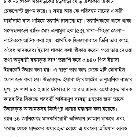
ঢাকা–টাঙ্গাইল মহাসড়কের চড়পাড়া মোড় এলাকায় একটি
চেকপোস্ট স্থাপন করে।এ সময় আর কে পরিবহন নামের একটি
যাত্রীবাহী বাস থামিয়ে তল্লাশি চালানো হয়। তল্লাশিকালে বাসে থাকা
সন্দেহভাজন ব্যক্তি মোঃ এনামুল হক (৫৫), থানা—সিংড়া জেলা—
নাটোরকে আটক করা হয়। প্রাথমিক জিজ্ঞাসাবাদে তিনি তার কাছে
অবৈধ মাদকদ্রব্য ইয়াবা থাকার কথা স্বীকার করেন।পরে তার দেওয়া
তথ্য অনুযায়ী বহনকৃত ব্যাগ তল্লাশি করে ৫,৯৪০ পিস ইয়াবা
ট্যাবলেট উদ্ধার করা হয়। এ ছাড়া তার কাছ থেকে ২টি মোবাইল
ফোন জব্দ করা হয়। উদ্ধারকৃত ইয়াবা ট্যাবলেটের আনুমানিক বাজার
মূল্য ১৭ লাখ ৮২ হাজার টাকা।র‍্যাব আরও জানায় গ্রেপ্তারকৃত মাদক
কারবারির বিরুদ্ধে পরবর্তী আইনানুগ ব্যবস্থা গ্রহণের জন্য তাকে
উদ্ধারকৃত আলামতসহ মির্জাপুর থানায় হস্তান্তর করা হয়েছে।
র‍্যাব-১৪ জানিয়েছে মাদকবিরোধী অভিযান চলমান থাকবে এবং
সমাজ থেকে মাদকের ভয়াবহতা রোধে এ ধরনের অভিযান আরও