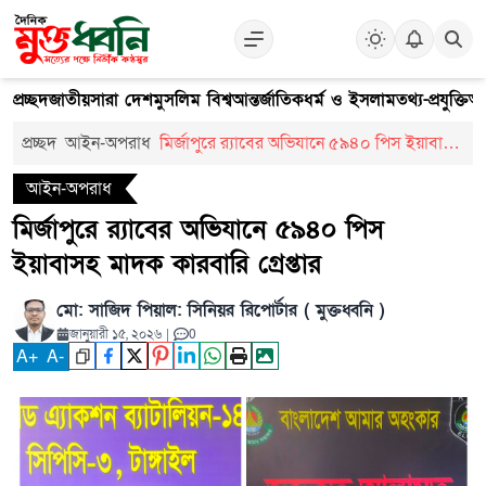
প্রচ্ছদ
জাতীয়
সারা দেশ
মুসলিম বিশ্ব
আন্তর্জাতিক
ধর্ম ও ইসলাম
তথ্য-প্রযুক্তি
আ
প্রচ্ছদ
আইন-অপরাধ
মির্জাপুরে র‍্যাবের অভিযানে ৫৯৪০ পিস ইয়াবাসহ
মাদক কারবারি গ্রেপ্তার
আইন-অপরাধ
মির্জাপুরে র‍্যাবের অভিযানে ৫৯৪০ পিস
ইয়াবাসহ মাদক কারবারি গ্রেপ্তার
মো: সাজিদ পিয়াল: সিনিয়র রিপোর্টার ( মুক্তধ্বনি )
জানুয়ারী ১৫, ২০২৬
|
0
A
+
A
-