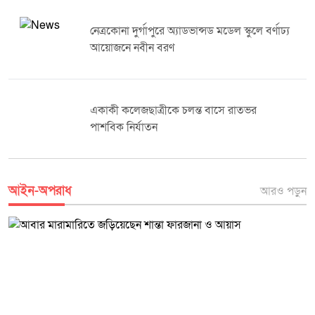
জানায়, মরদেহ ময়নাতদন্তের জন্য পাঠানো হয়েছে। প্রতিবেদন হাতে পাওয়ার পর
অতিথিরা অংশগ্রহণ করেন। অনুষ্ঠানের শেষপর্যায়ে পরিবার পরিকল্পনা কার্যক্রমে
এবং তদন্তের ভিত্তিতে মৃত্যুর প্রকৃত কারণ উদঘাটন করে প্রয়োজনীয় আইনগত
বিশেষ অবদান রাখা ব্যক্তি ও প্রতিষ্ঠানের প্রতিনিধিদের মাঝে সম্মাননা সনদ বিতরণ
ব্যবস্থা নেওয়া হবে।
টাঙ্গাইল জেলা পুলিশের অভিযানে মাদকসহ বিভিন্ন
করা হয়। বিশ্ব জনসংখ্যা দিবস উপলক্ষে আয়োজিত এ কর্মসূচি জনসচেতনতা বৃদ্ধি
মামলায় ২৪ জন গ্রেপ্তার
এবং পরিবার পরিকল্পনা সেবার গুরুত্ব তুলে ধরতে গুরুত্বপূর্ণ ভূমিকা রাখবে বলে
বক্তারা আশা প্রকাশ করেন।
মুন্সীগঞ্জের শ্রীনগরে নির্বাচনী কেন্দ্রের নিরাপত্তা ও
প্রস্তুতি পরিদর্শনে পুলিশ সুপার
আইন-অপরাধ
আরও পড়ুন