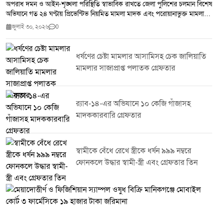
অপরাধ দমন ও আইন-শৃঙ্খলা পরিস্থিতি স্বাভাবিক রাখতে জেলা পুলিশের চলমান বিশেষ
অভিযানে গত ২৪ ঘণ্টায় প্রিভেন্টিভ নিয়মিত মামলা মাদক এবং পরোয়ানাভুক্ত মামলায়
মোট ২৫ জনকে গ্রেপ্তার করা হয়েছে।জেলা পুলিশ সূত্র জানায় সম্মানিত পুলিশ সুপারের
জুলাই ৩০, ২০২৬
0
নির্দেশনায় জেলার সকল থানা ও ইউনিটের ইনচার্জদের নেতৃত্বে পরিচালিত এ অভিযানে
২৭৫ পিস ইয়াবা উদ্ধার করা হয়। একই সঙ্গে ৭ জন মাদক ব্যবসায়ীকে গ্রেপ্তার করা
হয়েছে।টাঙ্গাইল জেলা পুলিশ জানিয়েছে মাদক,সন্ত্রাস ও অন্যান্য অপরাধ দমনে এ
ধর্ষণের চেষ্টা মামলার আসামিসহ চেক জালিয়াতি
ধরনের অভিযান অব্যাহত থাকবে। অপরাধ নিয়ন্ত্রণে জনগণের সহযোগিতা কামনা করে
মামলার সাজাপ্রাপ্ত পলাতক গ্রেফতার
পুলিশ সবাইকে অপরাধ ও অপরাধীদের বিষয়ে তথ্য দিয়ে আইন-শৃঙ্খলা রক্ষায় সহায়তা
করার আহ্বান জানিয়েছে।
র‌্যাব-১৪-এর অভিযানে ১০ কেজি গাঁজাসহ
মাদককারবারি গ্রেফতার
স্বামীকে বেঁধে রেখে স্ত্রীকে ধর্ষন ৯৯৯ নম্বরে
ফোনকলে উদ্ধার স্বামী-স্ত্রী এবং গ্রেফতার তিন