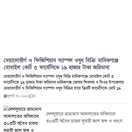
মেয়াদোত্তীর্ণ ও ফিজিশিয়ান স্যাম্পল ওষুধ বিক্রি মানিকগঞ্জে
মোবাইল কোর্ট ৩ ফার্মেসিকে ১৯ হাজার টাকা জরিমানা
মেয়াদোত্তীর্ণ ও ফিজিশিয়ান স্যাম্পল ওষুধ বিক্রি মানিকগঞ্জে মোবাইল কোর্ট ৩
ফার্মেসিকে ১৯ হাজার টাকা জরিমানা মানিকগঞ্জ জেলার শিবালয় ও ঘিওর উপজেলায়
মেয়াদোত্তীর্ণ ও ফিজিশিয়ান স্যাম্পল ওষুধ বিক্রির দায়ে তিনটি ফার্মেসিকে মোট ১৯
হাজার টাকা অর্থদণ্ড প্রদান করেছে ভ্রাম্যমাণ আদালত।মঙ্গলবার (২৮ জুলাই ২০২৬)
জুলাই ৩০, ২০২৬
0
ঔষধ প্রশাসন জেলা কার্যালয় মানিকগঞ্জ এবং জেলা প্রশাসন মানিকগঞ্জের সমন্বয়ে
শিবালয় ও ঘিওর উপজেলার মোট পাঁচটি ফার্মেসিতে মোবাইল কোর্ট পরিচালিত হয়।
অভিযান চলাকালে মেয়াদোত্তীর্ণ ওষুধ সংরক্ষণ ও বিক্রি এবং ফিজিশিয়ান স্যাম্পল বিক্রির
দেলদুয়ারে ভ্রাম্যমাণ আদালতের অভিযানে
প্রমাণ পাওয়ায় ঔষধ ও কসমেটিক আইন ২০২৩-এর ৪০(খ) ও ৪০(গ) ধারায় তিনটি
৩০৩টি অবৈধ চায়না দুয়ারী জাল জব্দ ও ধ্বংস
ফার্মেসিকে সর্বমোট ১৯,০০০ (উনিশ হাজার) টাকা অর্থদণ্ড করা হয়।সংশ্লিষ্ট কর্তৃপক্ষ
জানিয়েছে, জনস্বাস্থ্য সুরক্ষা এবং নিরাপদ ওষুধ সরবরাহ নিশ্চিত করতে এ ধরনের