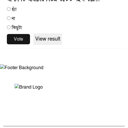
হ্যাঁ
না
কিছুটা
View result
Vote
সম্পাদক ও প্রকাশকঃ মোঃ আরিফুল ইসলাম
ভারপ্রাপ্ত সম্পাদকঃ শেখ মাহদী হাসান শিবলী