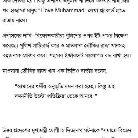
ডাক দেওয়া হয়। কিন্তু প্রশাসন অনুমতি না দিলে শুক্রবার নামাজের
পর হাজারো মানুষ “I love Muhammad” লেখা প্ল্যাকার্ড হাতে
রাস্তায় নামে।
প্রশাসনের দাবি—বিক্ষোভকারীরা পুলিশের ওপর ইট-পাথর নিক্ষেপ
করেছে। পুলিশ লাঠিচার্জ করে ও মাওলানা তৌকির রাজা খানসহ
বহুজনকে গ্রেপ্তার করে। শহরের ইন্টারনেট সংযোগও বন্ধ রাখা হয়।
মাওলানা তৌকির রাজা খান এক ভিডিও বার্তায় বলেন,
“আমাদের ধর্মীয় অনুভূতি দমন করা হচ্ছে। কিন্তু এই
দমননীতি উল্টো প্রতিক্রিয়া ডেকে আনবে।”
উত্তর প্রদেশের মুখ্যমন্ত্রী যোগী আদিত্যনাথ ঘটনাকে “সমাজে বিভেদ