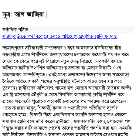
সূত্র:
আল জাজিরা |
সর্বাধিক পঠিত
সরিষাবাড়ীতে পথ বিরোধে তদন্তে অভিযোগ প্রমাণিত হয়নি এবারও
জামালপুরের সরিষাবাড়ী উপজেলার ৭ নম্বর কামরাবাদ ইউনিয়নের বীর
বড়বাড়ীয়া গ্রামে দীর্ঘদিনের জনসাধারণের চলাচলের কয়েকটি পথ বন্ধ করে
দেওয়াকে কেন্দ্র করে সৃষ্ট বিরোধে নতুন মোড় নিয়েছে। সরকারি তদন্তে
অভিযোগকারীর উত্থাপিত অভিযোগের সত্যতা না মেলায় বিষয়টি এখন
আলোচনার কেন্দ্রবিন্দুতে। এরই মধ্যে প্রশাসনের উদ্যোগে ডাকা সমঝোতা
বৈঠকে অভিযোগকারী পক্ষের অনুপস্থিতি ঘটনাকে আরও রহস্যময় করে
তুলেছে। স্থানীয়দের অভিযোগ, গ্রামের মৃত মোস্তান আনোয়ারী (সাবেক কাজী)-
এর স্ত্রী মনোয়ারা চৌধুরী ও মেয়ে বিলকিস আনোয়ারী (রুমি) দীর্ঘদিন ধরে
গ্রামের শতবর্ষের পুরোনো কয়েকটি চলাচলের পথ অবরুদ্ধ করে রেখেছেন।
এতে সাধারণ মানুষ, শিক্ষার্থী, কৃষক ও পথচারীদের প্রতিনিয়ত দুর্ভোগ
পোহাতে হচ্ছে। বিষয়টি নিয়ে একাধিকবার আপত্তি জানানো হলেও কোনো
সমাধান হয়নি বলে দাবি করেন স্থানীয়রা। এলাকাবাসীর ভাষ্য, চলাচলের পথ
উন্মুক্ত করার দাবি জানাতে গেলেই তাদের ভয়ভীতি প্রদর্শন করা হয়। এমনকি
নারী নির্যাতন, চাঁদাবাজি ও অন্যান্য গুরুতর মামলায় জড়িয়ে দেওয়ার হুমকি