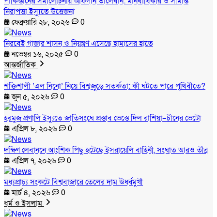
পাকিস্তানের সমালোচনায় আফগান তালেবান: মানবাধিকার ও সীমান্ত
নিরাপত্তা ইস্যুতে উত্তেজনা
ফেব্রুয়ারি ২৮, ২০২৬
0
নিরবেই গাজার শাসন ও নিয়ন্ত্রণ এসেছে হামাসের হাতে
নভেম্বর ১৬, ২০২৫
0
আন্তর্জাতিক
শক্তিশালী ‘এল নিনো’ নিয়ে বিশ্বজুড়ে সতর্কতা: কী ঘটতে পারে পৃথিবীতে?
জুন ৫, ২০২৬
0
হরমুজ প্রণালি ইস্যুতে জাতিসংঘে প্রস্তাব ভেস্তে দিল রাশিয়া–চীনের ভেটো
এপ্রিল ৮, ২০২৬
0
দক্ষিণ লেবাননে আংশিক পিছু হটেছে ইসরায়েলি বাহিনী, সংঘাত আরও তীব্র
এপ্রিল ৭, ২০২৬
0
মধ্যপ্রাচ্য সংকটে বিশ্ববাজারে তেলের দাম ঊর্ধ্বমুখী
মার্চ ৪, ২০২৬
0
ধর্ম ও ইসলাম