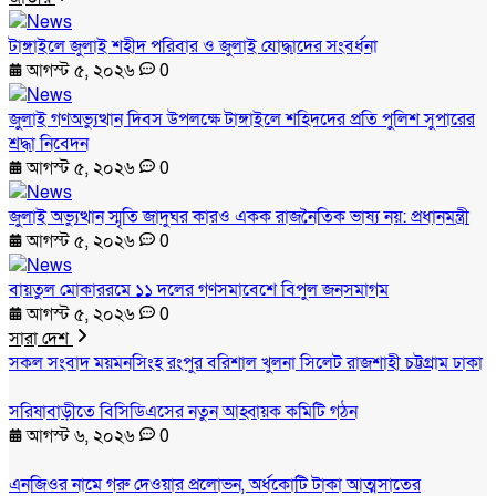
টাঙ্গাইলে জুলাই শহীদ পরিবার ও জুলাই যোদ্ধাদের সংবর্ধনা
আগস্ট ৫, ২০২৬
0
জুলাই গণঅভ্যুত্থান দিবস উপলক্ষে টাঙ্গাইলে শহিদদের প্রতি পুলিশ সুপারের
শ্রদ্ধা নিবেদন
আগস্ট ৫, ২০২৬
0
জুলাই অভ্যুত্থান স্মৃতি জাদুঘর কারও একক রাজনৈতিক ভাষ্য নয়: প্রধানমন্ত্রী
আগস্ট ৫, ২০২৬
0
বায়তুল মোকাররমে ১১ দলের গণসমাবেশে বিপুল জনসমাগম
আগস্ট ৫, ২০২৬
0
সারা দেশ
সকল সংবাদ
ময়মনসিংহ
রংপুর
বরিশাল
খুলনা
সিলেট
রাজশাহী
চট্টগ্রাম
ঢাকা
সরিষাবাড়ীতে বিসিডিএসের নতুন আহ্বায়ক কমিটি গঠন
আগস্ট ৬, ২০২৬
0
এনজিওর নামে গরু দেওয়ার প্রলোভন, অর্ধকোটি টাকা আত্মসাতের