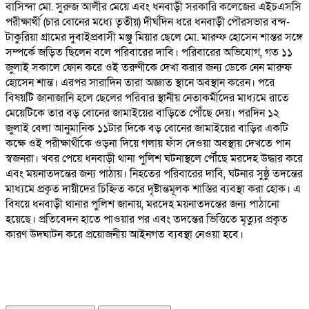
বাসিন্দা মো. সুরুজ আলীর মেয়ে এবং ধনবাড়ী সরকারি কলেজের এইচএসসি
পরীক্ষার্থী (চার বোনের মধ্যে তৃতীয়) দীর্ঘদিন ধরে ধনবাড়ী পৌরসভার বন্দ-
টাকুরিয়া গ্রামের দুবাইপ্রবাসী মঞ্জু মিয়ার ছেলে মো. মারুফ হোসেন শান্তর সঙ্গে
সম্পর্কে জড়িত ছিলেন বলে পরিবারের দাবি। পরিবারের অভিযোগ, গত ১১
জুলাই সকালে ফোন করে ওই তরুণীকে দেখা করার জন্য ডেকে নেন মারুফ
হোসেন শান্ত। এরপর সারাদিন তারা অজ্ঞাত স্থানে অবস্থান করেন। পরে
বিষয়টি জানাজানি হলে ছেলের পরিবার স্থানীয় নেতাকর্মীদের মাধ্যমে রাতে
মেয়েটিকে তার বড় বোনের জামাইয়ের বাড়িতে পৌঁছে দেয়। পরদিন ১২
জুলাই বেলা আনুমানিক ১১টার দিকে বড় বোনের জামাইয়ের বাড়ির একটি
কক্ষে ওই পরীক্ষার্থীকে ওড়না দিয়ে গলায় ফাঁস দেওয়া অবস্থায় দেখতে পান
স্বজনরা। খবর পেয়ে ধনবাড়ী থানা পুলিশ ঘটনাস্থলে পৌঁছে মরদেহ উদ্ধার করে
এবং ময়নাতদন্তের জন্য পাঠায়। নিহতের পরিবারের দাবি, ঘটনার সুষ্ঠু তদন্তের
মাধ্যমে প্রকৃত দায়ীদের চিহ্নিত করে দৃষ্টান্তমূলক শাস্তির ব্যবস্থা করা হোক। এ
বিষয়ে ধনবাড়ী থানার পুলিশ জানায়, মরদেহ ময়নাতদন্তের জন্য পাঠানো
হয়েছে। প্রতিবেদন হাতে পাওয়ার পর এবং তদন্তের ভিত্তিতে মৃত্যুর প্রকৃত
কারণ উদঘাটন করে প্রয়োজনীয় আইনগত ব্যবস্থা নেওয়া হবে।