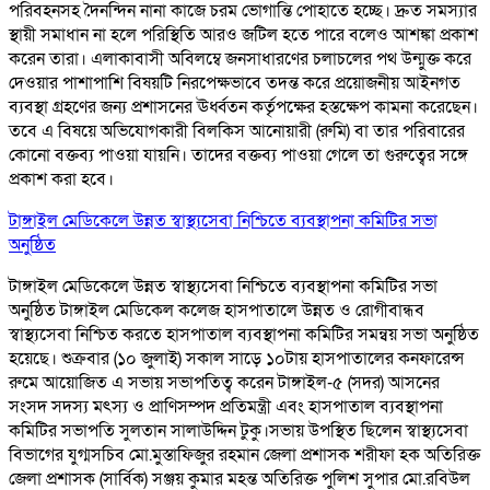
পরিবহনসহ দৈনন্দিন নানা কাজে চরম ভোগান্তি পোহাতে হচ্ছে। দ্রুত সমস্যার
স্থায়ী সমাধান না হলে পরিস্থিতি আরও জটিল হতে পারে বলেও আশঙ্কা প্রকাশ
করেন তারা। এলাকাবাসী অবিলম্বে জনসাধারণের চলাচলের পথ উন্মুক্ত করে
দেওয়ার পাশাপাশি বিষয়টি নিরপেক্ষভাবে তদন্ত করে প্রয়োজনীয় আইনগত
ব্যবস্থা গ্রহণের জন্য প্রশাসনের ঊর্ধ্বতন কর্তৃপক্ষের হস্তক্ষেপ কামনা করেছেন।
তবে এ বিষয়ে অভিযোগকারী বিলকিস আনোয়ারী (রুমি) বা তার পরিবারের
কোনো বক্তব্য পাওয়া যায়নি। তাদের বক্তব্য পাওয়া গেলে তা গুরুত্বের সঙ্গে
প্রকাশ করা হবে।
টাঙ্গাইল মেডিকেলে উন্নত স্বাস্থ্যসেবা নিশ্চিতে ব্যবস্থাপনা কমিটির সভা
অনুষ্ঠিত
টাঙ্গাইল মেডিকেলে উন্নত স্বাস্থ্যসেবা নিশ্চিতে ব্যবস্থাপনা কমিটির সভা
অনুষ্ঠিত টাঙ্গাইল মেডিকেল কলেজ হাসপাতালে উন্নত ও রোগীবান্ধব
স্বাস্থ্যসেবা নিশ্চিত করতে হাসপাতাল ব্যবস্থাপনা কমিটির সমন্বয় সভা অনুষ্ঠিত
হয়েছে। শুক্রবার (১০ জুলাই) সকাল সাড়ে ১০টায় হাসপাতালের কনফারেন্স
রুমে আয়োজিত এ সভায় সভাপতিত্ব করেন টাঙ্গাইল-৫ (সদর) আসনের
সংসদ সদস্য মৎস্য ও প্রাণিসম্পদ প্রতিমন্ত্রী এবং হাসপাতাল ব্যবস্থাপনা
কমিটির সভাপতি সুলতান সালাউদ্দিন টুকু।সভায় উপস্থিত ছিলেন স্বাস্থ্যসেবা
বিভাগের যুগ্মসচিব মো.মুস্তাফিজুর রহমান জেলা প্রশাসক শরীফা হক অতিরিক্ত
জেলা প্রশাসক (সার্বিক) সঞ্জয় কুমার মহন্ত অতিরিক্ত পুলিশ সুপার মো.রবিউল