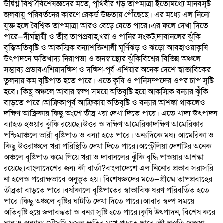
উদ্বিগ্ন বিশ্ব?বিশেষজ্ঞদের মতে, পৃথিবীর গড় তাপমাত্রা ইতোমধ্যে মানবসৃষ্ট
জলবায়ু পরিবর্তনের কারণে রেকর্ড উচ্চতায় পৌঁছেছে। এর মধ্যে এল নিনো
যুক্ত হলে বৈশ্বিক তাপমাত্রা আরও বেড়ে যেতে পারে।এর ফলে দেখা দিতে
পারে—দীর্ঘস্থায়ী ও তীব্র তাপপ্রবাহ,খরা ও পানির সংকট,দাবানলের ঝুঁকি
বৃদ্ধিঅতিবৃষ্টি ও আকস্মিক বন্যাশক্তিশালী ঘূর্ণিঝড় ও ঝড়ো আবহাওয়াকৃষি
উৎপাদনে ক্ষতিখাদ্য নিরাপত্তা ও জনস্বাস্থ্যের ঝুঁকিবিশ্বের বিভিন্ন অঞ্চলে
সম্ভাব্য প্রভাবএশিয়াদক্ষিণ ও দক্ষিণ-পূর্ব এশিয়ার অনেক দেশে স্বাভাবিকের
তুলনায় কম বৃষ্টিপাত হতে পারে। এতে কৃষি ও পানিসম্পদের ওপর চাপ সৃষ্টি
হবে। কিছু অঞ্চলে আবার স্বল্প সময়ে অতিবৃষ্টি হয়ে আকস্মিক বন্যার ঝুঁকি
বাড়তে পারে।আফ্রিকাপূর্ব আফ্রিকায় অতিবৃষ্টি ও বন্যার আশঙ্কা থাকলেও
দক্ষিণ আফ্রিকার কিছু অংশে তীব্র খরা দেখা দিতে পারে। এতে খাদ্য উৎপাদন
ব্যাহত হওয়ার ঝুঁকি রয়েছে।উত্তর ও দক্ষিণ আমেরিকাদক্ষিণ আমেরিকার
পশ্চিমাঞ্চলে ভারী বৃষ্টিপাত ও বন্যা হতে পারে। অন্যদিকে মধ্য আমেরিকা ও
কিছু উত্তরাঞ্চলে খরা পরিস্থিতি দেখা দিতে পারে।অস্ট্রেলিয়া দেশটির অনেক
অঞ্চলে বৃষ্টিপাত কমে গিয়ে খরা ও দাবানলের ঝুঁকি বৃদ্ধি পাওয়ার আশঙ্কা
রয়েছে।বাংলাদেশের জন্য কী বার্তা?বাংলাদেশে এল নিনোর প্রভাব সরাসরি
না হলেও পরোক্ষভাবে অনুভূত হয়। বিশেষজ্ঞদের মতে—গ্রীষ্মে তাপপ্রবাহের
তীব্রতা বাড়তে পারে।বর্ষাকালে বৃষ্টিপাতের স্বাভাবিক ধরণ পরিবর্তিত হতে
পারে।কিছু অঞ্চলে বৃষ্টির ঘাটতি দেখা দিতে পারে।আবার স্বল্প সময়ে
অতিবৃষ্টি হয়ে জলাবদ্ধতা ও বন্যা সৃষ্টি হতে পারে।কৃষি উৎপাদন, বিশেষ করে
ধান ও অন্যান্য মৌসুমি ফসল ক্ষতির মুখে পড়তে পারে।কী প্রস্তুতি নেওয়া