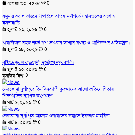
নভেম্বর ৩০, ২০২৫
0
যমুনার ভয়াল ভাঙনে টাঙ্গাইলে আতঙ্ক নদীগর্ভে মহাসড়কের অংশ ও
বসতবাড়ি
জুলাই ২১, ২০২৬
0
খামারিদের সহজ শর্তে ঋণ দেওয়ার আশ্বাস মৎস্য ও প্রাণিসম্পদ প্রতিমন্ত্রীর।
জুলাই ১৮, ২০২৬
0
বৃষ্টিতে ডুবল রাজধানী, দুর্ভোগে নগরবাসী।
জুলাই ১২, ২০২৬
0
মুসলিম বিশ্ব
নেত্রকোনা দুর্গাপুরে তিনদিনব্যাপী কুরআনের আলো প্রতিযোগিতায়
শিক্ষার্থীদের ব্যাপক অংশগ্রহণ
মার্চ ৬, ২০২৬
0
নেত্রকোনা দুর্গাপুরে আলেম ওলামাদের সম্মানে ইফতার মাহফিল
মার্চ ৪, ২০২৬
0