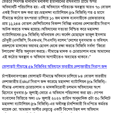
ভেতরে শিবগঞ্জ থানাধীন মনাকষা ইউনিয়নের রাঘববাটি গ্রামে অপর
অভিযানটি পরিচালিত হয়। এই অভিযানে পরিত্যক্ত অবস্থায় আরও ৭০ বোতল
একই সিরাপ জব্দ করা হয়। ​ মহানন্দা ব্যাটালিয়ন (৫৯ বিজিবি) গত ৩ মাসে
সীমান্তে কঠোর তৎপরতা চালিয়ে ১০ জন মাদক ব্যবসায়ীকে গ্রেফতারসহ
প্রায় ১১,২৪৪ বোতল ফেন্সিডিলের বিকল্প বিভিন্ন ধরনের নেশাজাতীয় সিরাপ
আটক করতে সক্ষম হয়েছে। ​ ​অভিযানের সত্যতা নিশ্চিত করে মহানন্দা
ব্যাটালিয়নের (৫৯ বিজিবি) অধিনায়ক লেঃ কর্নেল মোহাম্মদ তাজুল ইসলাম
চৌধুরী (এসজিপি, বিএফএম, পিএসসি) বলেন: ​"দেশের যুবসমাজ ও ভবিষ্যৎ
প্রজন্মকে মাদকের ভয়াবহ ছোবল থেকে রক্ষা করতে বিজিবি সর্বদা ‘জিরো
টলারেন্স’ নীতি অনুসরণ করছে। সীমান্তে মাদক ও চোরাচালান বন্ধে আমাদের
এই কঠোর অবস্থান ও অভিযান আগামীতেও অব্যাহত থাকবে।"
ভোলাহাট সীমান্তে ৫৯ বিজিবির অভিযানে ভারতীয় নেশাজাতীয় সিরাপ জব্দ
চাঁপাইনবাবগঞ্জের ভোলাহাট সীমান্তে অভিযান চালিয়ে ৮৪ বোতল ভারতীয়
নেশাজাতীয় Eskuf সিরাপ জব্দ করেছে মহানন্দা ব্যাটালিয়ন (৫৯ বিজিবি)।
সীমান্ত এলাকায় চোরাচালান ও মাদকবিরোধী চলমান অভিযানের অংশ
হিসেবে বুধবার (৮ জুলাই) ভোরে এ অভিযান পরিচালনা করা হয়। গোপন
সংবাদের ভিত্তিতে অদ্য ০৮ জুলাই ২০২৬ তারিখ আনুমানিক ৩টা ৩০ মিনিটে
মহানন্দা ব্যাটালিয়ন (৫৯ বিজিবি)-এর অধীনস্থ চাঁনশিকারী বিওপিতে কর্মরত
নায়েক মো. আমজাদ আলীর নেতৃত্বে একটি বিশেষ টহল দল অভিযান