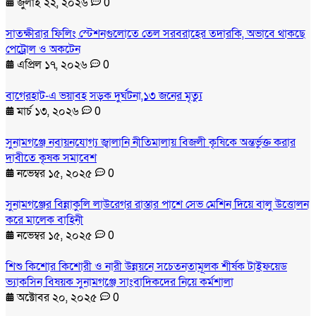
জুলাই ২২, ২০২৬
0
সাতক্ষীরার ফিলিং স্টেশনগুলোতে তেল সরবরাহের তদারকি, অভাবে থাকছে
পেট্রোল ও অকটেন
এপ্রিল ১৭, ২০২৬
0
বাগেরহাট-এ ভয়াবহ সড়ক দুর্ঘটনা,১৩ জনের মৃত্যু
মার্চ ১৩, ২০২৬
0
সুনামগঞ্জে নবায়নযোগ্য জ্বালানি নীতিমালায় বিজলী কৃষিকে অন্তর্ভুক্ত করার
দাবীতে কৃষক সমাবেশ
নভেম্বর ১৫, ২০২৫
0
সুনামগঞ্জের বিন্নাকুলি লাউরেগর রাস্তার পাশে সেভ মেশিন দিয়ে বালু উত্তোলন
করে মালেক বাহিনী
নভেম্বর ১৫, ২০২৫
0
শিশু কিশোর কিশোরী ও নারী উন্নয়নে সচেতনতামূলক শীর্ষক টাইফয়েড
ভ্যাকসিন বিষয়ক সুনামগঞ্জে সাংবাদিকদের নিয়ে কর্মশালা
অক্টোবর ২০, ২০২৫
0