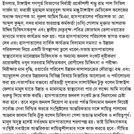
ইসলাম, টাঙ্গাইল গণপূর্ত বিভাগের নির্বাহী প্রকৌশলী শম্ভু রাম পাল সিভিল
সার্জন ডা. ফরাজী মুহাম্মদ মাহবুবুল আলম মঞ্জু,টাঙ্গাইল মেডিকেল কলেজের
অধ্যক্ষ অধ্যাপক ডা. নূরুল আমিন মিঞা, হাসপাতালের পরিচালক ডা. মো.
আব্দুল কুদ্দুস, সদর থানার ভারপ্রাপ্ত কর্মকর্তা (ওসি) গোলাম মুক্তার আশরাফ
উদ্দিন চিকিৎসকবৃন্দ এবং স্থানীয় নেতৃবৃন্দ।পবিত্র কোরআন তেলাওয়াতের
মাধ্যমে সভার কার্যক্রম শুরু হয়। পরে হাসপাতালের পরিচালক স্বাগত বক্তব্য
দেন এবং হাসপাতালের সার্বিক কার্যক্রম বিদ্যমান সমস্যা ও উন্নয়ন
পরিকল্পনা নিয়ে একটি উপস্থাপনা তুলে ধরেন।সভায় হাসপাতালের
স্বাস্থ্যসেবার মানোন্নয়ন চিকিৎসক ও অন্যান্য জনবল সংকট দূরীকরণ
প্রয়োজনীয় ওষুধ সরবরাহ নিশ্চিতকরণ, রোগীদের চিকিৎসা ও পরীক্ষা-
নিরীক্ষার মান বৃদ্ধি, ওয়ার্ডের পরিবেশ উন্নয়ন দালালচক্রের দৌরাত্ম্য বন্ধ এবং
অ্যাম্বুলেন্স সেবার উন্নয়নসহ বিভিন্ন বিষয়ে বিস্তারিত আলোচনা ও পর্যালোচনা
করা হয়।সভাপতির বক্তব্যে প্রতিমন্ত্রী সুলতান সালাউদ্দিন টুকু বলেন টাঙ্গাইল
জেলার মানুষ যাতে উন্নত ও মানসম্মত স্বাস্থ্যসেবা পায় সে লক্ষ্যে আমি সর্বোচ্চ
গুরুত্ব দিয়ে কাজ করছি। হাসপাতালের জনবল সংকট দ্রুত নিরসনের চেষ্টা
করা হবে। তবে নতুন জনবল নিয়োগ না হওয়া পর্যন্ত বিদ্যমান জনবল দিয়েই
সর্বোচ্চ সেবা নিশ্চিত করতে সংশ্লিষ্টদের আন্তরিকতার সঙ্গে দায়িত্ব পালনের
আহ্বান জানান তিনি।টুকু বলেন চিকিৎসা পেশা অত্যন্ত মানবিক ও দায়িত্বপূর্ণ।
মানুষ অসুস্থ হলেই সর্বপ্রথম হাসপাতালের শরণাপন্ন হয়। তাই চিকিৎসকসহ
সংশ্লিষ্ট সবাইকে আন্তরিকতা দায়িত্বশীলতার সঙ্গে কাজ করতে হবে। সীমিত