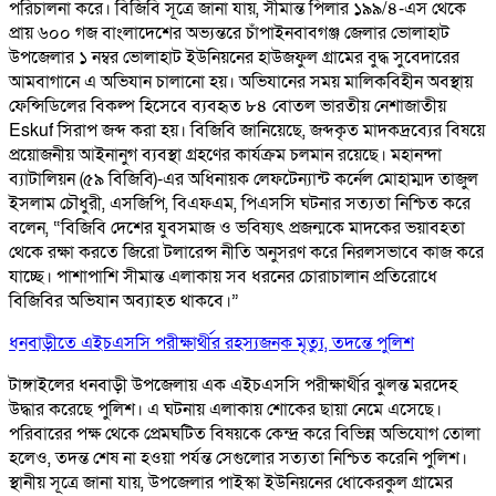
পরিচালনা করে। বিজিবি সূত্রে জানা যায়, সীমান্ত পিলার ১৯৯/৪-এস থেকে
প্রায় ৬০০ গজ বাংলাদেশের অভ্যন্তরে চাঁপাইনবাবগঞ্জ জেলার ভোলাহাট
উপজেলার ১ নম্বর ভোলাহাট ইউনিয়নের হাউজফুল গ্রামের বুদ্ধ সুবেদারের
আমবাগানে এ অভিযান চালানো হয়। অভিযানের সময় মালিকবিহীন অবস্থায়
ফেন্সিডিলের বিকল্প হিসেবে ব্যবহৃত ৮৪ বোতল ভারতীয় নেশাজাতীয়
Eskuf সিরাপ জব্দ করা হয়। বিজিবি জানিয়েছে, জব্দকৃত মাদকদ্রব্যের বিষয়ে
প্রয়োজনীয় আইনানুগ ব্যবস্থা গ্রহণের কার্যক্রম চলমান রয়েছে। মহানন্দা
ব্যাটালিয়ন (৫৯ বিজিবি)-এর অধিনায়ক লেফটেন্যান্ট কর্নেল মোহাম্মদ তাজুল
ইসলাম চৌধুরী, এসজিপি, বিএফএম, পিএসসি ঘটনার সত্যতা নিশ্চিত করে
বলেন, “বিজিবি দেশের যুবসমাজ ও ভবিষ্যৎ প্রজন্মকে মাদকের ভয়াবহতা
থেকে রক্ষা করতে জিরো টলারেন্স নীতি অনুসরণ করে নিরলসভাবে কাজ করে
যাচ্ছে। পাশাপাশি সীমান্ত এলাকায় সব ধরনের চোরাচালান প্রতিরোধে
বিজিবির অভিযান অব্যাহত থাকবে।”
ধনবাড়ীতে এইচএসসি পরীক্ষার্থীর রহস্যজনক মৃত্যু, তদন্তে পুলিশ
টাঙ্গাইলের ধনবাড়ী উপজেলায় এক এইচএসসি পরীক্ষার্থীর ঝুলন্ত মরদেহ
উদ্ধার করেছে পুলিশ। এ ঘটনায় এলাকায় শোকের ছায়া নেমে এসেছে।
পরিবারের পক্ষ থেকে প্রেমঘটিত বিষয়কে কেন্দ্র করে বিভিন্ন অভিযোগ তোলা
হলেও, তদন্ত শেষ না হওয়া পর্যন্ত সেগুলোর সত্যতা নিশ্চিত করেনি পুলিশ।
স্থানীয় সূত্রে জানা যায়, উপজেলার পাইস্কা ইউনিয়নের ধোকেরকুল গ্রামের