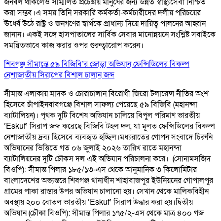
জনবল থাকলেও সম্মিলিত প্রচেষ্টায় মানুষের জন্য উন্নত স্বাস্থ্যসেবা নিশ্চিত
করা সম্ভব।এ সময় তিনি সরকারি কর্মকর্তা-কর্মচারীদের দলীয় পরিচয়ের
ঊর্ধ্বে উঠে রাষ্ট্র ও জনগণের স্বার্থকে প্রাধান্য দিয়ে দায়িত্ব পালনের আহ্বান
জানান। একই সঙ্গে হাসপাতালের সার্বিক সেবার মানোন্নয়নে সংশ্লিষ্ট সবাইকে
সমন্বিতভাবে কাজ করার ওপর গুরুত্বারোপ করেন।
শিবগঞ্জ সীমান্তে ৫৯ বিজিবি’র জোড়া অভিযান ফেন্সিডিলের বিকল্প
নেশাজাতীয় সিরাপের বিশাল চালান জব্দ
সীমান্ত এলাকায় মাদক ও চোরাচালান বিরোধী জিরো টলারেন্স নীতির অংশ
হিসেবে চাঁপাইনবাবগঞ্জে বিশাল সাফল্য পেয়েছে ৫৯ বিজিবি (মহানন্দা
ব্যাটালিয়ন)। পৃথক দুটি বিশেষ অভিযান চালিয়ে বিপুল পরিমাণ ভারতীয়
‘Eskuf’ সিরাপ জব্দ করেছে বিজিবি টহল দল, যা মূলত ফেন্সিডিলের বিকল্প
নেশাজাতীয় দ্রব্য হিসেবে ব্যবহৃত হচ্ছিল। ​মধ্যরাতের গোপন সংবাদে চিরুনি
অভিযানের ভিত্তিতে গত ০৬ জুলাই ২০২৬ তারিখ রাতে মহানন্দা
ব্যাটালিয়নের দুটি চৌকস দল এই অভিযান পরিচালনা করে। ​ (সোনামসজিদ
বিওপি): সীমান্ত পিলার ১৮৫/১৩-এস থেকে আনুমানিক ৩ কিলোমিটার
বাংলাদেশের অভ্যন্তরে শিবগঞ্জ থানাধীন শাহাবাজপুর ইউনিয়নের গোপালপুর
গ্রামের পাকা রাস্তার উপর অভিযান চালানো হয়। সেখান থেকে মালিকবিহীন
অবস্থায় ২০০ বোতল ভারতীয় ‘Eskuf’ সিরাপ উদ্ধার করা হয়। ​দ্বিতীয়
অভিযান (চৌকা বিওপি): সীমান্ত পিলার ১৭৫/২-এস থেকে মাত্র ৪০০ গজ