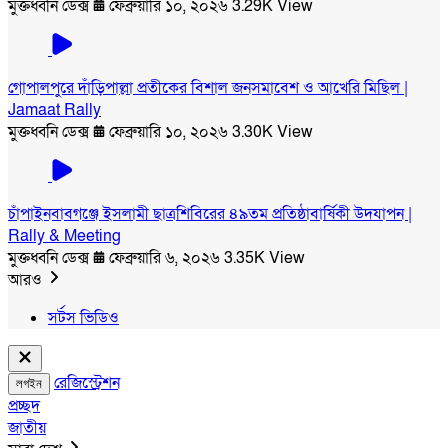
মুক্তধ্বনি ডেক্স
ফেব্রুয়ারি ১০, ২০২৬
3.29K View
গোপালপুরে দাঁড়িপাল্লা প্রতীকের বিশাল জনসমাবেশ ও আখেরি মিছিল |
Jamaat Rally
মুক্তধ্বনি ডেক্স
ফেব্রুয়ারি ১০, ২০২৬
3.30K View
চাঁপাইনবাবগঞ্জে ইসলামী ছাত্রশিবিরের ৪৯তম প্রতিষ্ঠাবার্ষিকী উদযাপন |
Rally & Meeting
মুক্তধ্বনি ডেক্স
ফেব্রুয়ারি ৬, ২০২৬
3.35K View
আরও
সর্টস ভিডিও
রেজিস্ট্রেশন
লগইন
প্রচ্ছদ
জাতীয়