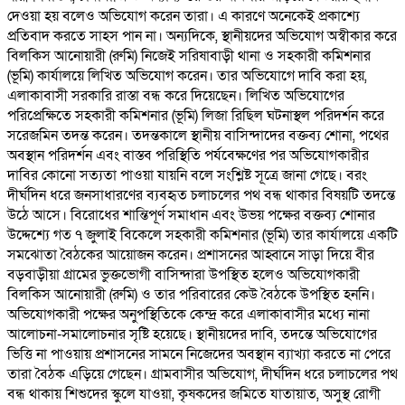
দেওয়া হয় বলেও অভিযোগ করেন তারা। এ কারণে অনেকেই প্রকাশ্যে
প্রতিবাদ করতে সাহস পান না। অন্যদিকে, স্থানীয়দের অভিযোগ অস্বীকার করে
বিলকিস আনোয়ারী (রুমি) নিজেই সরিষাবাড়ী থানা ও সহকারী কমিশনার
(ভূমি) কার্যালয়ে লিখিত অভিযোগ করেন। তার অভিযোগে দাবি করা হয়,
এলাকাবাসী সরকারি রাস্তা বন্ধ করে দিয়েছেন। লিখিত অভিযোগের
পরিপ্রেক্ষিতে সহকারী কমিশনার (ভূমি) লিজা রিছিল ঘটনাস্থল পরিদর্শন করে
সরেজমিন তদন্ত করেন। তদন্তকালে স্থানীয় বাসিন্দাদের বক্তব্য শোনা, পথের
অবস্থান পরিদর্শন এবং বাস্তব পরিস্থিতি পর্যবেক্ষণের পর অভিযোগকারীর
দাবির কোনো সত্যতা পাওয়া যায়নি বলে সংশ্লিষ্ট সূত্রে জানা গেছে। বরং
দীর্ঘদিন ধরে জনসাধারণের ব্যবহৃত চলাচলের পথ বন্ধ থাকার বিষয়টি তদন্তে
উঠে আসে। বিরোধের শান্তিপূর্ণ সমাধান এবং উভয় পক্ষের বক্তব্য শোনার
উদ্দেশ্যে গত ৭ জুলাই বিকেলে সহকারী কমিশনার (ভূমি) তার কার্যালয়ে একটি
সমঝোতা বৈঠকের আয়োজন করেন। প্রশাসনের আহ্বানে সাড়া দিয়ে বীর
বড়বাড়ীয়া গ্রামের ভুক্তভোগী বাসিন্দারা উপস্থিত হলেও অভিযোগকারী
বিলকিস আনোয়ারী (রুমি) ও তার পরিবারের কেউ বৈঠকে উপস্থিত হননি।
অভিযোগকারী পক্ষের অনুপস্থিতিকে কেন্দ্র করে এলাকাবাসীর মধ্যে নানা
আলোচনা-সমালোচনার সৃষ্টি হয়েছে। স্থানীয়দের দাবি, তদন্তে অভিযোগের
ভিত্তি না পাওয়ায় প্রশাসনের সামনে নিজেদের অবস্থান ব্যাখ্যা করতে না পেরে
তারা বৈঠক এড়িয়ে গেছেন। গ্রামবাসীর অভিযোগ, দীর্ঘদিন ধরে চলাচলের পথ
বন্ধ থাকায় শিশুদের স্কুলে যাওয়া, কৃষকদের জমিতে যাতায়াত, অসুস্থ রোগী