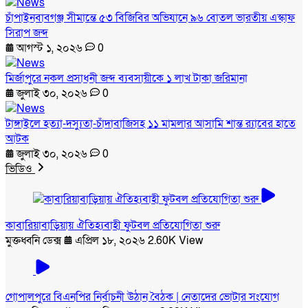
চাঁপাইনবাবগঞ্জ সীমান্তে ৫৩ বিজিবির অভিযানে ৯৬ বোতল ভারতীয় এস্কাফ
সিরাপ জব্দ
আগস্ট ১, ২০২৬
0
মির্জাপুরে নকল প্রসাধনী জব্দ ব্যবসায়ীকে ১ লাখ টাকা জরিমানা
জুলাই ৩০, ২০২৬
0
টাঙ্গাইলে হত্যা-দস্যুতা-চাঁদাবাজিসহ ১১ মামলার আসামি শান্ত র‍্যাবের হাতে
আটক
জুলাই ৩০, ২০২৬
0
ভিডিও
কাবারিয়াবাড়িয়ায় ঐতিহ্যবাহী ফুটবল প্রতিযোগিতা শুরু
মুক্তধ্বনি ডেক্স
এপ্রিল ১৮, ২০২৬
2.60K View
গোপালপুরে বিএনপির নির্বাচনী উঠান বৈঠক | নেতাদের ভোটার সংযোগ