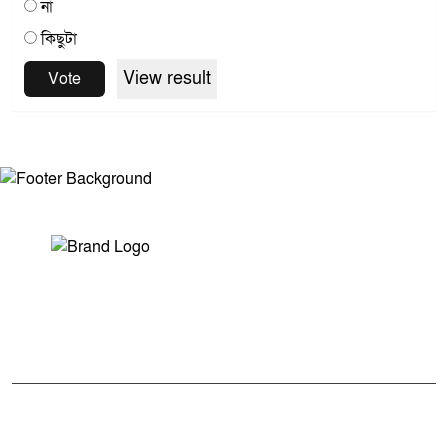
না
কিছুটা
View result
Vote
সম্পাদক ও প্রকাশকঃ মোঃ আরিফুল ইসলাম
ভারপ্রাপ্ত সম্পাদকঃ শেখ মাহদী হাসান শিবলী
আমাদের সম্পর্কে