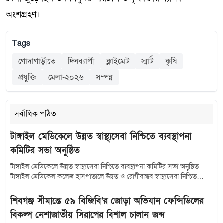
অংশগ্রহণ।
Tags
গোদাগাড়ীতে
দিনব্যাপী
ক্লাইমেট
স্মার্ট
কৃষি
প্রযুক্তি
মেলা-২০২৬
সম্পন্ন
সর্বাধিক পঠিত
টাঙ্গাইল মেডিকেলে উন্নত স্বাস্থ্যসেবা নিশ্চিতে ব্যবস্থাপনা
কমিটির সভা অনুষ্ঠিত
টাঙ্গাইল মেডিকেলে উন্নত স্বাস্থ্যসেবা নিশ্চিতে ব্যবস্থাপনা কমিটির সভা অনুষ্ঠিত
টাঙ্গাইল মেডিকেল কলেজ হাসপাতালে উন্নত ও রোগীবান্ধব স্বাস্থ্যসেবা নিশ্চিত
করতে হাসপাতাল ব্যবস্থাপনা কমিটির সমন্বয় সভা অনুষ্ঠিত হয়েছে। শুক্রবার (১০
জুলাই) সকাল সাড়ে ১০টায় হাসপাতালের কনফারেন্স রুমে আয়োজিত এ সভায়
শিবগঞ্জ সীমান্তে ৫৯ বিজিবি’র জোড়া অভিযান ফেন্সিডিলের
সভাপতিত্ব করেন টাঙ্গাইল-৫ (সদর) আসনের সংসদ সদস্য মৎস্য ও প্রাণিসম্পদ
বিকল্প নেশাজাতীয় সিরাপের বিশাল চালান জব্দ
প্রতিমন্ত্রী এবং হাসপাতাল ব্যবস্থাপনা কমিটির সভাপতি সুলতান সালাউদ্দিন টুকু।