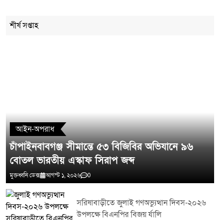
Cancel Replay
শীর্ষ সপ্তাহ
মন্তব্য লিখুন
আইন-অপরাধ
চাঁপাইনবাবগঞ্জ সীমান্তে ৫৩ বিজিবির অভিযানে ৯৬
বোতল ভারতীয় এস্কাফ সিরাপ জব্দ
মুক্তধ্বনি ডেক্স
আগস্ট ১, ২০২৬
0
সরিষাবাড়ীতে জুলাই গণঅভ্যুত্থান দিবস-২০২৬
উপলক্ষে বিএনপির বিজয় র্যালি