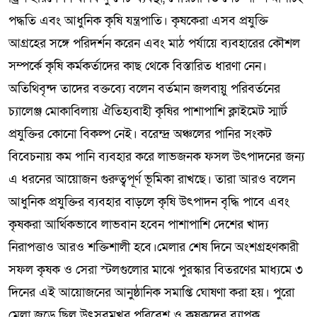
পদ্ধতি এবং আধুনিক কৃষি যন্ত্রপাতি। কৃষকেরা এসব প্রযুক্তি
আগ্রহের সঙ্গে পরিদর্শন করেন এবং মাঠ পর্যায়ে ব্যবহারের কৌশল
সম্পর্কে কৃষি কর্মকর্তাদের কাছ থেকে বিস্তারিত ধারণা নেন।
অতিথিবৃন্দ তাদের বক্তব্যে বলেন বর্তমান জলবায়ু পরিবর্তনের
চ্যালেঞ্জ মোকাবিলায় ঐতিহ্যবাহী কৃষির পাশাপাশি ক্লাইমেট স্মার্ট
প্রযুক্তির কোনো বিকল্প নেই। বরেন্দ্র অঞ্চলের পানির সংকট
বিবেচনায় কম পানি ব্যবহার করে লাভজনক ফসল উৎপাদনের জন্য
এ ধরনের আয়োজন গুরুত্বপূর্ণ ভূমিকা রাখছে। তারা আরও বলেন
আধুনিক প্রযুক্তির ব্যবহার বাড়লে কৃষি উৎপাদন বৃদ্ধি পাবে এবং
কৃষকরা আর্থিকভাবে লাভবান হবেন পাশাপাশি দেশের খাদ্য
নিরাপত্তাও আরও শক্তিশালী হবে।মেলার শেষ দিনে অংশগ্রহণকারী
সফল কৃষক ও সেরা স্টলগুলোর মাঝে পুরস্কার বিতরণের মাধ্যমে ৩
দিনের এই আয়োজনের আনুষ্ঠানিক সমাপ্তি ঘোষণা করা হয়। পুরো
মেলা জুড়ে ছিল উৎসবমুখর পরিবেশ ও কৃষকদের ব্যাপক