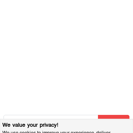
সম্পাদকীয় নীতিমালা
যোগাযোগ করুন
ব্যবহারের শর্তাবলী
গোপনীয়তা নীতি
আমাদের সম্পর্কে
আর্কাইভ
বিজ্ঞাপন প্যাকেজ
আমাদের নিউজলেটার জন্য সাইন আপ করুন
আমাদের নতুন নিবন্ধগুলি তাৎক্ষণিকভাবে পেতে আমাদের নিউজলেটারে
সাবস্ক্রাইব করুন!
Subscribe
We value your privacy!