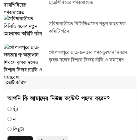
ছাত্রশিবিরের গণজমায়েত
সরিষাবাড়ীতে বিসিডিএসের নতুন আহ্বায়ক
কমিটি গঠন
গোপালপুরে ছাত্র-জনতার গণঅভ্যুত্থান দিবসে
কৃষক দলের বিশাল বিজয় র্যালি ও সমাবেশ
ভোট জরিপ
আপনি কি আমাদের নিউজ কন্টেন্ট পছন্দ করেন?
হ্যাঁ
না
কিছুটা