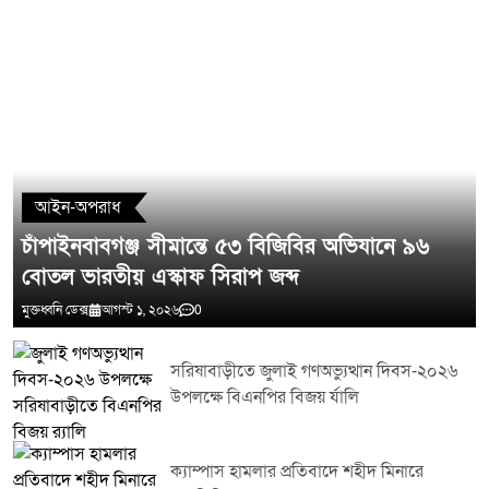
মন্তব্য লিখুন
আইন-অপরাধ
চাঁপাইনবাবগঞ্জ সীমান্তে ৫৩ বিজিবির অভিযানে ৯৬
বোতল ভারতীয় এস্কাফ সিরাপ জব্দ
মুক্তধ্বনি ডেক্স
আগস্ট ১, ২০২৬
0
সরিষাবাড়ীতে জুলাই গণঅভ্যুত্থান দিবস-২০২৬
উপলক্ষে বিএনপির বিজয় র্যালি
ক্যাম্পাস হামলার প্রতিবাদে শহীদ মিনারে