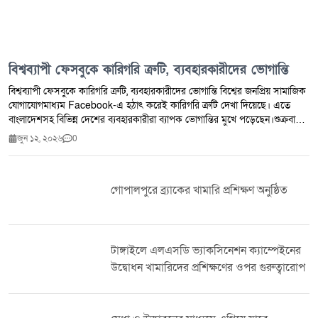
বিশ্বব্যাপী ফেসবুকে কারিগরি ত্রুটি, ব্যবহারকারীদের ভোগান্তি
বিশ্বব্যাপী ফেসবুকে কারিগরি ত্রুটি, ব্যবহারকারীদের ভোগান্তি বিশ্বের জনপ্রিয় সামাজিক
যোগাযোগমাধ্যম Facebook-এ হঠাৎ করেই কারিগরি ত্রুটি দেখা দিয়েছে। এতে
বাংলাদেশসহ বিভিন্ন দেশের ব্যবহারকারীরা ব্যাপক ভোগান্তির মুখে পড়েছেন।শুক্রবার
(১২ জুন) সন্ধ্যা সাড়ে ৭টার দিকে এ সমস্যার শুরু হয় বলে ব্যবহারকারীরা জানান। হঠাৎ
জুন ১২, ২০২৬
0
করেই অনেকেই নিজেদের অ্যাকাউন্টে লগইন করতে সমস্যার সম্মুখীন হন। পাশাপাশি
নতুন কোনো কনটেন্ট ছবি বা ভিডিও আপলোড করতেও ব্যর্থ হচ্ছেন অনেকে।অন্যদিকে
নিউজফিড রিফ্রেশ করতে গেলে ত্রুটির বার্তা দেখাচ্ছে। কারও কারও ক্ষেত্রে আবার
গোপালপুরে ব্র্যাকের খামারি প্রশিক্ষণ অনুষ্ঠিত
পুরোনো পোস্ট ও ছবি বারবার প্রদর্শিত হচ্ছে বলে অভিযোগ পাওয়া গেছে।তবে সর্বশেষ
পাওয়া তথ্য অনুযায়ী, এ কারিগরি সমস্যার কারণ সম্পর্কে Facebook কর্তৃপক্ষের পক্ষ
থেকে এখনো আনুষ্ঠানিক কোনো ব্যাখ্যা দেওয়া হয়নি।
টাঙ্গাইলে এলএসডি ভ্যাকসিনেশন ক্যাম্পেইনের
উদ্বোধন খামারিদের প্রশিক্ষণের ওপর গুরুত্বারোপ