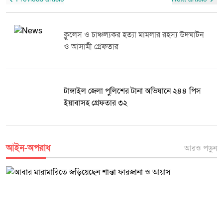
এবং পরিবার পরিকল্পনা সেবার গুরুত্ব তুলে ধরতে গুরুত্বপূর্ণ ভূমিকা রাখবে বলে
বক্তারা আশা প্রকাশ করেন। রফিকুল ইসলাম দৈনিক মুক্তধ্বনি
ক্লুলেস ও চাঞ্চল্যকর হত্যা মামলার রহস্য উদঘাটন
ও আসামী গ্রেফতার
টাঙ্গাইল জেলা পুলিশের টানা অভিযানে ২৪৪ পিস
ইয়াবাসহ গ্রেফতার ৩২
আইন-অপরাধ
আরও পড়ুন