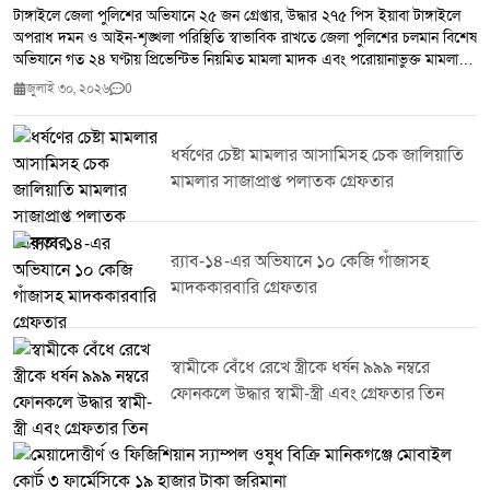
টাঙ্গাইলে জেলা পুলিশের অভিযানে ২৫ জন গ্রেপ্তার, উদ্ধার ২৭৫ পিস ইয়াবা টাঙ্গাইলে
অপরাধ দমন ও আইন-শৃঙ্খলা পরিস্থিতি স্বাভাবিক রাখতে জেলা পুলিশের চলমান বিশেষ
অভিযানে গত ২৪ ঘণ্টায় প্রিভেন্টিভ নিয়মিত মামলা মাদক এবং পরোয়ানাভুক্ত মামলায়
মোট ২৫ জনকে গ্রেপ্তার করা হয়েছে।জেলা পুলিশ সূত্র জানায় সম্মানিত পুলিশ সুপারের
জুলাই ৩০, ২০২৬
0
নির্দেশনায় জেলার সকল থানা ও ইউনিটের ইনচার্জদের নেতৃত্বে পরিচালিত এ অভিযানে
২৭৫ পিস ইয়াবা উদ্ধার করা হয়। একই সঙ্গে ৭ জন মাদক ব্যবসায়ীকে গ্রেপ্তার করা
হয়েছে।টাঙ্গাইল জেলা পুলিশ জানিয়েছে মাদক,সন্ত্রাস ও অন্যান্য অপরাধ দমনে এ
ধর্ষণের চেষ্টা মামলার আসামিসহ চেক জালিয়াতি
ধরনের অভিযান অব্যাহত থাকবে। অপরাধ নিয়ন্ত্রণে জনগণের সহযোগিতা কামনা করে
মামলার সাজাপ্রাপ্ত পলাতক গ্রেফতার
পুলিশ সবাইকে অপরাধ ও অপরাধীদের বিষয়ে তথ্য দিয়ে আইন-শৃঙ্খলা রক্ষায় সহায়তা
করার আহ্বান জানিয়েছে।
র‌্যাব-১৪-এর অভিযানে ১০ কেজি গাঁজাসহ
মাদককারবারি গ্রেফতার
স্বামীকে বেঁধে রেখে স্ত্রীকে ধর্ষন ৯৯৯ নম্বরে
ফোনকলে উদ্ধার স্বামী-স্ত্রী এবং গ্রেফতার তিন