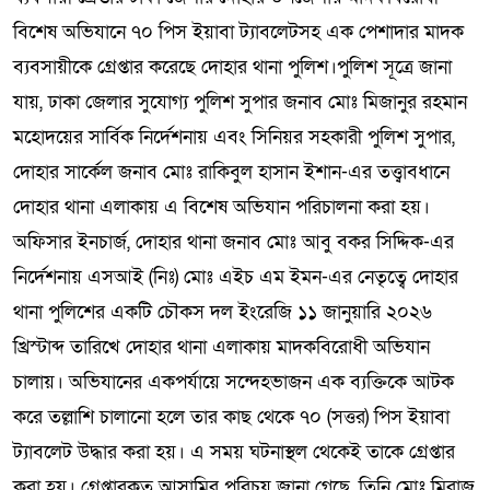
বিশেষ অভিযানে ৭০ পিস ইয়াবা ট্যাবলেটসহ এক পেশাদার মাদক
ব্যবসায়ীকে গ্রেপ্তার করেছে দোহার থানা পুলিশ।পুলিশ সূত্রে জানা
যায়, ঢাকা জেলার সুযোগ্য পুলিশ সুপার জনাব মোঃ মিজানুর রহমান
মহোদয়ের সার্বিক নির্দেশনায় এবং সিনিয়র সহকারী পুলিশ সুপার,
দোহার সার্কেল জনাব মোঃ রাকিবুল হাসান ইশান-এর তত্ত্বাবধানে
দোহার থানা এলাকায় এ বিশেষ অভিযান পরিচালনা করা হয়।
অফিসার ইনচার্জ, দোহার থানা জনাব মোঃ আবু বকর সিদ্দিক-এর
নির্দেশনায় এসআই (নিঃ) মোঃ এইচ এম ইমন-এর নেতৃত্বে দোহার
থানা পুলিশের একটি চৌকস দল ইংরেজি ১১ জানুয়ারি ২০২৬
খ্রিস্টাব্দ তারিখে দোহার থানা এলাকায় মাদকবিরোধী অভিযান
চালায়। অভিযানের একপর্যায়ে সন্দেহভাজন এক ব্যক্তিকে আটক
করে তল্লাশি চালানো হলে তার কাছ থেকে ৭০ (সত্তর) পিস ইয়াবা
ট্যাবলেট উদ্ধার করা হয়। এ সময় ঘটনাস্থল থেকেই তাকে গ্রেপ্তার
করা হয়। গ্রেপ্তারকৃত আসামির পরিচয় জানা গেছে, তিনি মোঃ মিরাজ