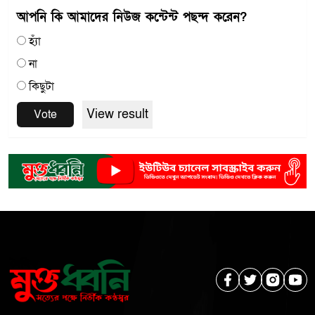
আপনি কি আমাদের নিউজ কন্টেন্ট পছন্দ করেন?
হ্যাঁ
না
কিছুটা
View result
Vote