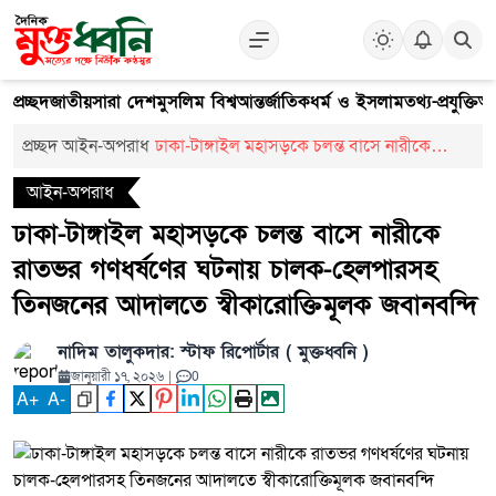
প্রচ্ছদ
জাতীয়
সারা দেশ
মুসলিম বিশ্ব
আন্তর্জাতিক
ধর্ম ও ইসলাম
তথ্য-প্রযুক্তি
আ
প্রচ্ছদ
আইন-অপরাধ
ঢাকা-টাঙ্গাইল মহাসড়কে চলন্ত বাসে নারীকে
রাতভর গণধর্ষণের ঘটনায় চালক-হেলপারসহ
আইন-অপরাধ
তিনজনের আদালতে স্বীকারোক্তিমূলক জবানবন্দি
ঢাকা-টাঙ্গাইল মহাসড়কে চলন্ত বাসে নারীকে
রাতভর গণধর্ষণের ঘটনায় চালক-হেলপারসহ
তিনজনের আদালতে স্বীকারোক্তিমূলক জবানবন্দি
নাদিম তালুকদার: স্টাফ রিপোর্টার ( মুক্তধ্বনি )
জানুয়ারী ১৭, ২০২৬
|
0
A
+
A
-