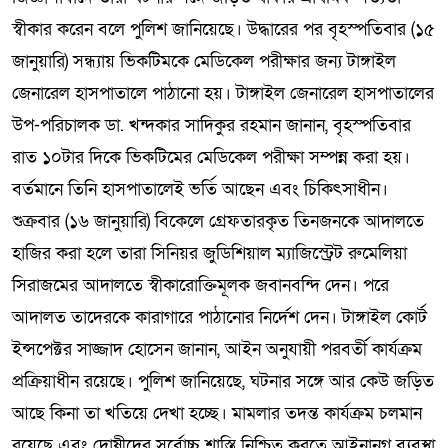
স্বীকার করেন বলে পুলিশ জানিয়েছে। উদ্ধারের পর বৃহস্পতিবার (১৫
জানুয়ারি) সন্ধ্যায় ভিকটিমকে মেডিকেল পরীক্ষার জন্য টাঙ্গাইল
জেনারেল হাসপাতালে পাঠানো হয়। টাঙ্গাইল জেনারেল হাসপাতালের
উপ-পরিচালক ডা. খন্দকার সাদিকুর রহমান জানান, বৃহস্পতিবার
রাত ১০টার দিকে ভিকটিমের মেডিকেল পরীক্ষা সম্পন্ন করা হয়।
বর্তমানে তিনি হাসপাতালেই ভর্তি আছেন এবং চিকিৎসাধীন।
শুক্রবার (১৬ জানুয়ারি) বিকেলে গ্রেফতারকৃত তিনজনকে আদালতে
হাজির করা হলে তারা সিনিয়র জুডিশিয়াল ম্যাজিস্ট্রেট রুমেলিয়া
সিরাজমের আদালতে স্বীকারোক্তিমূলক জবানবন্দি দেন। পরে
আদালত তাদেরকে কারাগারে পাঠানোর নির্দেশ দেন। টাঙ্গাইল কোর্ট
ইন্সপেক্টর সাজ্জাদ হোসেন জানান, আইন অনুযায়ী পরবর্তী কার্যক্রম
প্রক্রিয়াধীন রয়েছে। পুলিশ জানিয়েছে, ঘটনার সঙ্গে আর কেউ জড়িত
আছে কিনা তা খতিয়ে দেখা হচ্ছে। মামলার তদন্ত কার্যক্রম চলমান
রয়েছে এবং দোষীদের সর্বোচ্চ শাস্তি নিশ্চিত করতে আইনানুগ ব্যবস্থা