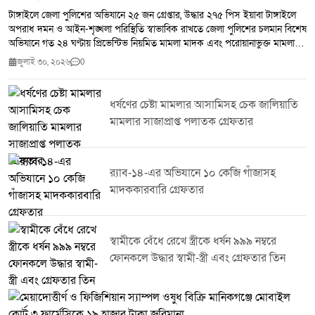
টাঙ্গাইলে জেলা পুলিশের অভিযানে ২৫ জন গ্রেপ্তার, উদ্ধার ২৭৫ পিস ইয়াবা টাঙ্গাইলে
অপরাধ দমন ও আইন-শৃঙ্খলা পরিস্থিতি স্বাভাবিক রাখতে জেলা পুলিশের চলমান বিশেষ
অভিযানে গত ২৪ ঘণ্টায় প্রিভেন্টিভ নিয়মিত মামলা মাদক এবং পরোয়ানাভুক্ত মামলায়
মোট ২৫ জনকে গ্রেপ্তার করা হয়েছে।জেলা পুলিশ সূত্র জানায় সম্মানিত পুলিশ সুপারের
জুলাই ৩০, ২০২৬
0
নির্দেশনায় জেলার সকল থানা ও ইউনিটের ইনচার্জদের নেতৃত্বে পরিচালিত এ অভিযানে
২৭৫ পিস ইয়াবা উদ্ধার করা হয়। একই সঙ্গে ৭ জন মাদক ব্যবসায়ীকে গ্রেপ্তার করা
হয়েছে।টাঙ্গাইল জেলা পুলিশ জানিয়েছে মাদক,সন্ত্রাস ও অন্যান্য অপরাধ দমনে এ
ধর্ষণের চেষ্টা মামলার আসামিসহ চেক জালিয়াতি
ধরনের অভিযান অব্যাহত থাকবে। অপরাধ নিয়ন্ত্রণে জনগণের সহযোগিতা কামনা করে
মামলার সাজাপ্রাপ্ত পলাতক গ্রেফতার
পুলিশ সবাইকে অপরাধ ও অপরাধীদের বিষয়ে তথ্য দিয়ে আইন-শৃঙ্খলা রক্ষায় সহায়তা
করার আহ্বান জানিয়েছে।
র‌্যাব-১৪-এর অভিযানে ১০ কেজি গাঁজাসহ
মাদককারবারি গ্রেফতার
স্বামীকে বেঁধে রেখে স্ত্রীকে ধর্ষন ৯৯৯ নম্বরে
ফোনকলে উদ্ধার স্বামী-স্ত্রী এবং গ্রেফতার তিন