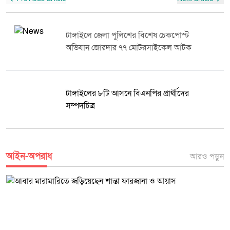
চিহ্নিত করে দৃষ্টান্তমূলক শাস্তির ব্যবস্থা করা হোক। এ বিষয়ে ধনবাড়ী থানার পুলিশ
কর্মকর্তা-কর্মচারী, বিভিন্ন সরকারি দপ্তরের প্রতিনিধি, স্বাস্থ্যকর্মী এবং আমন্ত্রিত
জানায়, মরদেহ ময়নাতদন্তের জন্য পাঠানো হয়েছে। প্রতিবেদন হাতে পাওয়ার পর
অতিথিরা অংশগ্রহণ করেন। অনুষ্ঠানের শেষপর্যায়ে পরিবার পরিকল্পনা কার্যক্রমে
এবং তদন্তের ভিত্তিতে মৃত্যুর প্রকৃত কারণ উদঘাটন করে প্রয়োজনীয় আইনগত
বিশেষ অবদান রাখা ব্যক্তি ও প্রতিষ্ঠানের প্রতিনিধিদের মাঝে সম্মাননা সনদ বিতরণ
ব্যবস্থা নেওয়া হবে।
টাঙ্গাইলে জেলা পুলিশের বিশেষ চেকপোস্ট
করা হয়। বিশ্ব জনসংখ্যা দিবস উপলক্ষে আয়োজিত এ কর্মসূচি জনসচেতনতা বৃদ্ধি
অভিযান জোরদার ৭৭ মোটরসাইকেল আটক
এবং পরিবার পরিকল্পনা সেবার গুরুত্ব তুলে ধরতে গুরুত্বপূর্ণ ভূমিকা রাখবে বলে
বক্তারা আশা প্রকাশ করেন।
টাঙ্গাইলের ৮টি আসনে বিএনপির প্রার্থীদের
সম্পদচিত্র
আইন-অপরাধ
আরও পড়ুন