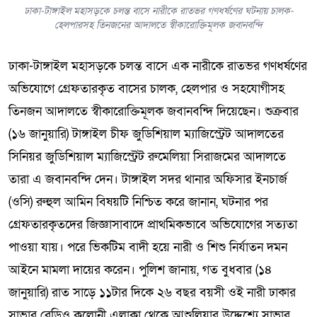
ঢাকা-টাঙ্গাইল মহাসড়কে চলন্ত বাসে নারীকে রাতভর গণধর্ষণের ঘটনায় চালক-
হেলপারসহ তিনজনের আদালতে স্বীকারোক্তিমূলক জবানবন্দি
ঢাকা-টাঙ্গাইল মহাসড়কে চলন্ত বাসে এক নারীকে রাতভর গণধর্ষণের
অভিযোগে গ্রেফতারকৃত বাসের চালক, হেলপার ও সহযোগীসহ
তিনজন আদালতে স্বীকারোক্তিমূলক জবানবন্দি দিয়েছেন। শুক্রবার
(১৬ জানুয়ারি) টাঙ্গাইল চীফ জুডিশিয়াল ম্যাজিস্ট্রেট আদালতের
সিনিয়র জুডিশিয়াল ম্যাজিস্ট্রেট রুমেলিয়া সিরাজমের আদালতে
তারা এ জবানবন্দি দেন। টাঙ্গাইল সদর থানার অফিসার ইনচার্জ
(ওসি) রুহুল আমিন বিষয়টি নিশ্চিত করে জানান, ঘটনার পর
গ্রেফতারকৃতদের জিজ্ঞাসাবাদে প্রাথমিকভাবে অভিযোগের সত্যতা
পাওয়া যায়। পরে ভিকটিম বাদী হয়ে নারী ও শিশু নির্যাতন দমন
আইনে মামলা দায়ের করেন। পুলিশ জানায়, গত বুধবার (১৪
জানুয়ারি) রাত সাড়ে ১১টার দিকে ২৬ বছর বয়সী ওই নারী ঢাকার
সাভার রেডিও কলোনী এলাকা থেকে আশুলিয়ার উদ্দেশ্যে সাভার