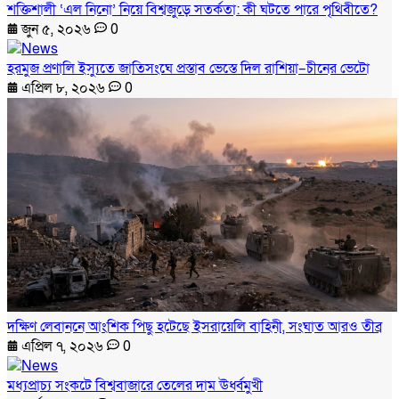
শক্তিশালী ‘এল নিনো’ নিয়ে বিশ্বজুড়ে সতর্কতা: কী ঘটতে পারে পৃথিবীতে?
জুন ৫, ২০২৬
0
হরমুজ প্রণালি ইস্যুতে জাতিসংঘে প্রস্তাব ভেস্তে দিল রাশিয়া–চীনের ভেটো
এপ্রিল ৮, ২০২৬
0
দক্ষিণ লেবাননে আংশিক পিছু হটেছে ইসরায়েলি বাহিনী, সংঘাত আরও তীব্র
এপ্রিল ৭, ২০২৬
0
মধ্যপ্রাচ্য সংকটে বিশ্ববাজারে তেলের দাম ঊর্ধ্বমুখী