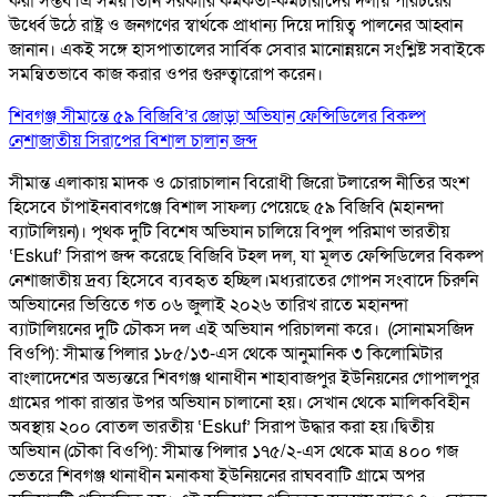
করা সম্ভব।এ সময় তিনি সরকারি কর্মকর্তা-কর্মচারীদের দলীয় পরিচয়ের
ঊর্ধ্বে উঠে রাষ্ট্র ও জনগণের স্বার্থকে প্রাধান্য দিয়ে দায়িত্ব পালনের আহ্বান
জানান। একই সঙ্গে হাসপাতালের সার্বিক সেবার মানোন্নয়নে সংশ্লিষ্ট সবাইকে
সমন্বিতভাবে কাজ করার ওপর গুরুত্বারোপ করেন।
শিবগঞ্জ সীমান্তে ৫৯ বিজিবি’র জোড়া অভিযান ফেন্সিডিলের বিকল্প
নেশাজাতীয় সিরাপের বিশাল চালান জব্দ
সীমান্ত এলাকায় মাদক ও চোরাচালান বিরোধী জিরো টলারেন্স নীতির অংশ
হিসেবে চাঁপাইনবাবগঞ্জে বিশাল সাফল্য পেয়েছে ৫৯ বিজিবি (মহানন্দা
ব্যাটালিয়ন)। পৃথক দুটি বিশেষ অভিযান চালিয়ে বিপুল পরিমাণ ভারতীয়
‘Eskuf’ সিরাপ জব্দ করেছে বিজিবি টহল দল, যা মূলত ফেন্সিডিলের বিকল্প
নেশাজাতীয় দ্রব্য হিসেবে ব্যবহৃত হচ্ছিল। ​মধ্যরাতের গোপন সংবাদে চিরুনি
অভিযানের ভিত্তিতে গত ০৬ জুলাই ২০২৬ তারিখ রাতে মহানন্দা
ব্যাটালিয়নের দুটি চৌকস দল এই অভিযান পরিচালনা করে। ​ (সোনামসজিদ
বিওপি): সীমান্ত পিলার ১৮৫/১৩-এস থেকে আনুমানিক ৩ কিলোমিটার
বাংলাদেশের অভ্যন্তরে শিবগঞ্জ থানাধীন শাহাবাজপুর ইউনিয়নের গোপালপুর
গ্রামের পাকা রাস্তার উপর অভিযান চালানো হয়। সেখান থেকে মালিকবিহীন
অবস্থায় ২০০ বোতল ভারতীয় ‘Eskuf’ সিরাপ উদ্ধার করা হয়। ​দ্বিতীয়
অভিযান (চৌকা বিওপি): সীমান্ত পিলার ১৭৫/২-এস থেকে মাত্র ৪০০ গজ
ভেতরে শিবগঞ্জ থানাধীন মনাকষা ইউনিয়নের রাঘববাটি গ্রামে অপর