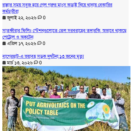
রান্নার সময় সবুজ হয়ে গেল গরুর মাংস কড়াই নিয়ে থানায় বেকারির
কর্মচারীরা
জুলাই ২২, ২০২৬
0
সাতক্ষীরার ফিলিং স্টেশনগুলোতে তেল সরবরাহের তদারকি, অভাবে থাকছে
পেট্রোল ও অকটেন
এপ্রিল ১৭, ২০২৬
0
বাগেরহাট-এ ভয়াবহ সড়ক দুর্ঘটনা,১৩ জনের মৃত্যু
মার্চ ১৩, ২০২৬
0