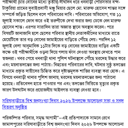
পরীক্ষার্থী (চার বোনের মধ্যে তৃতীয়) দীর্ঘদিন ধরে ধনবাড়ী পৌরসভার বন্দ-
টাকুরিয়া গ্রামের দুবাইপ্রবাসী মঞ্জু মিয়ার ছেলে মো. মারুফ হোসেন শান্তর সঙ্গে
সম্পর্কে জড়িত ছিলেন বলে পরিবারের দাবি। পরিবারের অভিযোগ, গত ১১
জুলাই সকালে ফোন করে ওই তরুণীকে দেখা করার জন্য ডেকে নেন মারুফ
হোসেন শান্ত। এরপর সারাদিন তারা অজ্ঞাত স্থানে অবস্থান করেন। পরে
বিষয়টি জানাজানি হলে ছেলের পরিবার স্থানীয় নেতাকর্মীদের মাধ্যমে রাতে
মেয়েটিকে তার বড় বোনের জামাইয়ের বাড়িতে পৌঁছে দেয়। পরদিন ১২
জুলাই বেলা আনুমানিক ১১টার দিকে বড় বোনের জামাইয়ের বাড়ির একটি
কক্ষে ওই পরীক্ষার্থীকে ওড়না দিয়ে গলায় ফাঁস দেওয়া অবস্থায় দেখতে পান
স্বজনরা। খবর পেয়ে ধনবাড়ী থানা পুলিশ ঘটনাস্থলে পৌঁছে মরদেহ উদ্ধার করে
এবং ময়নাতদন্তের জন্য পাঠায়। নিহতের পরিবারের দাবি, ঘটনার সুষ্ঠু তদন্তের
মাধ্যমে প্রকৃত দায়ীদের চিহ্নিত করে দৃষ্টান্তমূলক শাস্তির ব্যবস্থা করা হোক। এ
বিষয়ে ধনবাড়ী থানার পুলিশ জানায়, মরদেহ ময়নাতদন্তের জন্য পাঠানো
হয়েছে। প্রতিবেদন হাতে পাওয়ার পর এবং তদন্তের ভিত্তিতে মৃত্যুর প্রকৃত
কারণ উদঘাটন করে প্রয়োজনীয় আইনগত ব্যবস্থা নেওয়া হবে।
সরিষাবাড়ীতে বিশ্ব জনসংখ্যা দিবস ২০২৬ উপলক্ষে আলোচনা সভা ও সনদ
বিতরণ অনুষ্ঠিত
পরিকল্পিত পরিবার, সমৃদ্ধ আগামী"—এই প্রতিপাদ্যকে সামনে রেখে
জামালপুরের সরিষাবাড়ীতে বিশ্ব জনসংখ্যা দিবস ২০২৬ উপলক্ষে আলোচনা