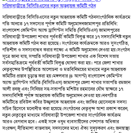
সরিষাবাড়ীতে বিসিডিএসের নতুন আহ্বায়ক কমিটি গঠন
সরিষাবাড়ীতে বিসিডিএসের নতুন আহ্বায়ক কমিটি গঠনসাংগঠনিক কার্যক্রমে
গতি আনতে ১৭ সদস্যের পূর্ণাঙ্গ কমিটি অনুমোদনজামালপুর প্রতিনিধি:
বাংলাদেশ কেমিস্টস অ্যান্ড ড্রাগিস্টস সমিতি (বিসিডিএস) জামালপুরের
সরিষাবাড়ী উপজেলা শাখার পূর্ববর্তী কমিটি বিলুপ্ত করে ১৭ সদস্যবিশিষ্ট নতুন
আহ্বায়ক কমিটি গঠন করা হয়েছে। সংগঠনের কার্যক্রমকে আরও সুসংগঠিত,
গতিশীল ও সদস্যবান্ধব করার লক্ষ্যে এ কমিটি অনুমোদন দেওয়া হয়।সংগঠন
সূত্রে জানা যায়, সম্প্রতি সরিষাবাড়ী উপজেলা শাখার এক বিশেষ সভায়
সর্বসম্মতিক্রমে পূর্ববর্তী কমিটি বিলুপ্ত ঘোষণা করা হয়। পরে জেলা শাখার
নেতৃবৃন্দের উপস্থিতিতে আলোচনা ও মতবিনিময়ের মাধ্যমে নতুন আহ্বায়ক
কমিটির প্রস্তাব চূড়ান্ত করা হয়।মঙ্গলবার (৪ আগস্ট) বাংলাদেশ কেমিস্টস
অ্যান্ড ড্রাগিস্টস সমিতি (বিসিডিএস) জামালপুর জেলা শাখার সভাপতি রমজান
আলী রনজু এবং সিনিয়র সহ-সভাপতি মশিউর রহমানের যৌথ স্বাক্ষরে ১৭
সদস্যবিশিষ্ট পূর্ণাঙ্গ আহ্বায়ক কমিটির অনুমোদন দেওয়া হয়।নবগঠিত
কমিটিতে রবিউল কবির উজ্জ্বলকে আহ্বায়ক এবং জাকির হোসেনকে সদস্য
সচিব হিসেবে মনোনীত করা হয়েছে।সংগঠনের নেতৃবৃন্দ আশা প্রকাশ করেন,
নতুন নেতৃত্বের মাধ্যমে সরিষাবাড়ী উপজেলা শাখার সাংগঠনিক কার্যক্রম
আরও বেগবান হবে। একই সঙ্গে ওষুধ ব্যবসায়ীদের পেশাগত অধিকার
সংরক্ষণ, নীতিমালা বাস্তবায়ন, সদস্যদের মধ্যে ঐক্য সুদৃঢ়করণ এবং জনস্বাস্থ্য