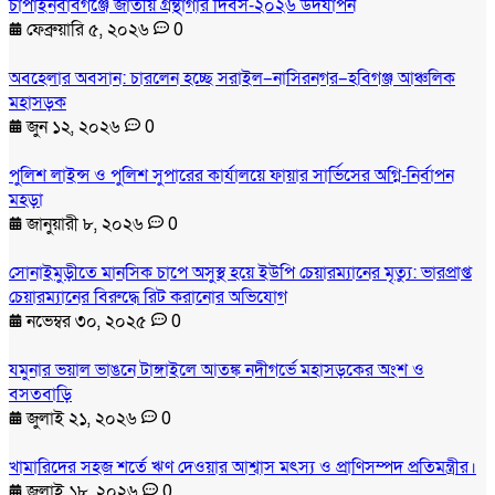
চাঁপাইনবাবগঞ্জে জাতীয় গ্রন্থাগার দিবস-২০২৬ উদযাপন
ফেব্রুয়ারি ৫, ২০২৬
0
অবহেলার অবসান: চারলেন হচ্ছে সরাইল–নাসিরনগর–হবিগঞ্জ আঞ্চলিক
মহাসড়ক
জুন ১২, ২০২৬
0
পুলিশ লাইন্স ও পুলিশ সুপারের কার্যালয়ে ফায়ার সার্ভিসের অগ্নি-নির্বাপন
মহড়া
জানুয়ারী ৮, ২০২৬
0
সোনাইমুড়ীতে মানসিক চাপে অসুস্থ হয়ে ইউপি চেয়ারম্যানের মৃত্যু: ভারপ্রাপ্ত
চেয়ারম্যানের বিরুদ্ধে রিট করানোর অভিযোগ
নভেম্বর ৩০, ২০২৫
0
যমুনার ভয়াল ভাঙনে টাঙ্গাইলে আতঙ্ক নদীগর্ভে মহাসড়কের অংশ ও
বসতবাড়ি
জুলাই ২১, ২০২৬
0
খামারিদের সহজ শর্তে ঋণ দেওয়ার আশ্বাস মৎস্য ও প্রাণিসম্পদ প্রতিমন্ত্রীর।
জুলাই ১৮, ২০২৬
0