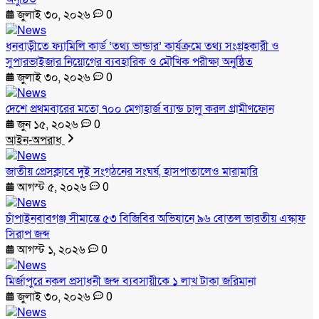
জুলাই ৩০, ২০২৬
0
ধনবাড়ীতে ফ্যামিলি কার্ড ‘তথ্য ভান্ডার’ কার্যক্রমে তথ্য সংগ্রহকারী ও
সুপারভাইজার নিয়োগের ব্যবহারিক ও মৌখিক পরীক্ষা অনুষ্ঠিত
জুলাই ৩০, ২০২৬
0
দেশে প্রথমবারের মতো ৭০০ মেগাহার্জ ব্যান্ড চালু করল গ্রামীণফোন
জুন ১৫, ২০২৬
0
আইন-অপরাধ
জাতীয় প্রেসক্লাবে দুই সংগঠনের সংঘর্ষ, হাসপাতালেও মারামারি
আগস্ট ৫, ২০২৬
0
চাঁপাইনবাবগঞ্জ সীমান্তে ৫৩ বিজিবির অভিযানে ৯৬ বোতল ভারতীয় এস্কাফ
সিরাপ জব্দ
আগস্ট ১, ২০২৬
0
মির্জাপুরে নকল প্রসাধনী জব্দ ব্যবসায়ীকে ১ লাখ টাকা জরিমানা
জুলাই ৩০, ২০২৬
0