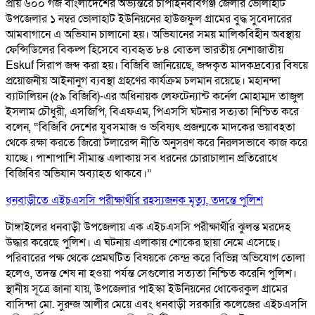
প্রায় ৬০০ গজ বাংলাদেশের অভ্যন্তরে চাঁপাইনবাবগঞ্জ জেলার ভোলাহাট
উপজেলার ১ নম্বর ভোলাহাট ইউনিয়নের হাউজফুল গ্রামের বুদ্ধ সুবেদারের
আমবাগানে এ অভিযান চালানো হয়। অভিযানের সময় মালিকবিহীন অবস্থায়
ফেন্সিডিলের বিকল্প হিসেবে ব্যবহৃত ৮৪ বোতল ভারতীয় নেশাজাতীয়
Eskuf সিরাপ জব্দ করা হয়। বিজিবি জানিয়েছে, জব্দকৃত মাদকদ্রব্যের বিষয়ে
প্রয়োজনীয় আইনানুগ ব্যবস্থা গ্রহণের কার্যক্রম চলমান রয়েছে। মহানন্দা
ব্যাটালিয়ন (৫৯ বিজিবি)-এর অধিনায়ক লেফটেন্যান্ট কর্নেল মোহাম্মদ তাজুল
ইসলাম চৌধুরী, এসজিপি, বিএফএম, পিএসসি ঘটনার সত্যতা নিশ্চিত করে
বলেন, “বিজিবি দেশের যুবসমাজ ও ভবিষ্যৎ প্রজন্মকে মাদকের ভয়াবহতা
থেকে রক্ষা করতে জিরো টলারেন্স নীতি অনুসরণ করে নিরলসভাবে কাজ করে
যাচ্ছে। পাশাপাশি সীমান্ত এলাকায় সব ধরনের চোরাচালান প্রতিরোধে
বিজিবির অভিযান অব্যাহত থাকবে।”
ধনবাড়ীতে এইচএসসি পরীক্ষার্থীর রহস্যজনক মৃত্যু, তদন্তে পুলিশ
টাঙ্গাইলের ধনবাড়ী উপজেলায় এক এইচএসসি পরীক্ষার্থীর ঝুলন্ত মরদেহ
উদ্ধার করেছে পুলিশ। এ ঘটনায় এলাকায় শোকের ছায়া নেমে এসেছে।
পরিবারের পক্ষ থেকে প্রেমঘটিত বিষয়কে কেন্দ্র করে বিভিন্ন অভিযোগ তোলা
হলেও, তদন্ত শেষ না হওয়া পর্যন্ত সেগুলোর সত্যতা নিশ্চিত করেনি পুলিশ।
স্থানীয় সূত্রে জানা যায়, উপজেলার পাইস্কা ইউনিয়নের ধোকেরকুল গ্রামের
বাসিন্দা মো. সুরুজ আলীর মেয়ে এবং ধনবাড়ী সরকারি কলেজের এইচএসসি