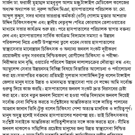
সার্জন ডা. ফরাজী মুহাম্মদ মাহবুবুল আলম মঞ্জু,টাঙ্গাইল মেডিকেল কলেজের
অধ্যক্ষ অধ্যাপক ডা. নূরুল আমিন মিঞা, হাসপাতালের পরিচালক ডা. মো.
আব্দুল কুদ্দুস, সদর থানার ভারপ্রাপ্ত কর্মকর্তা (ওসি) গোলাম মুক্তার আশরাফ
উদ্দিন চিকিৎসকবৃন্দ এবং স্থানীয় নেতৃবৃন্দ।পবিত্র কোরআন তেলাওয়াতের
মাধ্যমে সভার কার্যক্রম শুরু হয়। পরে হাসপাতালের পরিচালক স্বাগত বক্তব্য
দেন এবং হাসপাতালের সার্বিক কার্যক্রম বিদ্যমান সমস্যা ও উন্নয়ন
পরিকল্পনা নিয়ে একটি উপস্থাপনা তুলে ধরেন।সভায় হাসপাতালের
স্বাস্থ্যসেবার মানোন্নয়ন চিকিৎসক ও অন্যান্য জনবল সংকট দূরীকরণ
প্রয়োজনীয় ওষুধ সরবরাহ নিশ্চিতকরণ, রোগীদের চিকিৎসা ও পরীক্ষা-
নিরীক্ষার মান বৃদ্ধি, ওয়ার্ডের পরিবেশ উন্নয়ন দালালচক্রের দৌরাত্ম্য বন্ধ এবং
অ্যাম্বুলেন্স সেবার উন্নয়নসহ বিভিন্ন বিষয়ে বিস্তারিত আলোচনা ও পর্যালোচনা
করা হয়।সভাপতির বক্তব্যে প্রতিমন্ত্রী সুলতান সালাউদ্দিন টুকু বলেন টাঙ্গাইল
জেলার মানুষ যাতে উন্নত ও মানসম্মত স্বাস্থ্যসেবা পায় সে লক্ষ্যে আমি সর্বোচ্চ
গুরুত্ব দিয়ে কাজ করছি। হাসপাতালের জনবল সংকট দ্রুত নিরসনের চেষ্টা
করা হবে। তবে নতুন জনবল নিয়োগ না হওয়া পর্যন্ত বিদ্যমান জনবল দিয়েই
সর্বোচ্চ সেবা নিশ্চিত করতে সংশ্লিষ্টদের আন্তরিকতার সঙ্গে দায়িত্ব পালনের
আহ্বান জানান তিনি।টুকু বলেন চিকিৎসা পেশা অত্যন্ত মানবিক ও দায়িত্বপূর্ণ।
মানুষ অসুস্থ হলেই সর্বপ্রথম হাসপাতালের শরণাপন্ন হয়। তাই চিকিৎসকসহ
সংশ্লিষ্ট সবাইকে আন্তরিকতা দায়িত্বশীলতার সঙ্গে কাজ করতে হবে। সীমিত
জনবল থাকলেও সম্মিলিত প্রচেষ্টায় মানুষের জন্য উন্নত স্বাস্থ্যসেবা নিশ্চিত