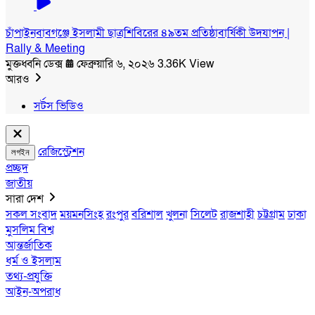
চাঁপাইনবাবগঞ্জে ইসলামী ছাত্রশিবিরের ৪৯তম প্রতিষ্ঠাবার্ষিকী উদযাপন |
Rally & Meeting
মুক্তধ্বনি ডেক্স
ফেব্রুয়ারি ৬, ২০২৬
3.36K View
আরও
সর্টস ভিডিও
রেজিস্ট্রেশন
লগইন
প্রচ্ছদ
জাতীয়
সারা দেশ
সকল সংবাদ
ময়মনসিংহ
রংপুর
বরিশাল
খুলনা
সিলেট
রাজশাহী
চট্টগ্রাম
ঢাকা
মুসলিম বিশ্ব
আন্তর্জাতিক
ধর্ম ও ইসলাম
তথ্য-প্রযুক্তি
আইন-অপরাধ