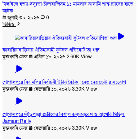
টাঙ্গাইলে হত্যা-দস্যুতা-চাঁদাবাজিসহ ১১ মামলার আসামি শান্ত র‍্যাবের হাতে
আটক
জুলাই ৩০, ২০২৬
0
ভিডিও
কাবারিয়াবাড়িয়ায় ঐতিহ্যবাহী ফুটবল প্রতিযোগিতা শুরু
মুক্তধ্বনি ডেক্স
এপ্রিল ১৮, ২০২৬
2.60K View
গোপালপুরে বিএনপির নির্বাচনী উঠান বৈঠক | নেতাদের ভোটার সংযোগ
মুক্তধ্বনি ডেক্স
ফেব্রুয়ারি ১০, ২০২৬
3.30K View
গোপালপুরে দাঁড়িপাল্লা প্রতীকের বিশাল জনসমাবেশ ও আখেরি মিছিল |
Jamaat Rally
মুক্তধ্বনি ডেক্স
ফেব্রুয়ারি ১০, ২০২৬
3.30K View