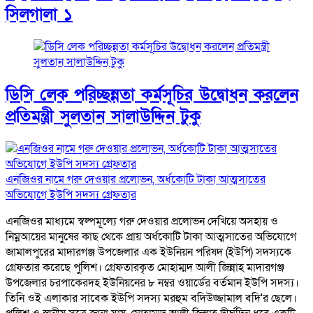
সিলগালা ১
ডিসি লেক পরিচ্ছন্নতা কর্মসূচির উদ্বোধন করলেন
প্রতিমন্ত্রী সুলতান সালাউদ্দিন টুকু
এনজিওর নামে গরু দেওয়ার প্রলোভন, অর্ধকোটি টাকা আত্মসাতের
অভিযোগে ইউপি সদস্য গ্রেফতার
এনজিওর মাধ্যমে স্বল্পমূল্যে গরু দেওয়ার প্রলোভন দেখিয়ে অসহায় ও
নিম্নআয়ের মানুষের কাছ থেকে প্রায় অর্ধকোটি টাকা আত্মসাতের অভিযোগে
জামালপুরের মাদারগঞ্জ উপজেলার এক ইউনিয়ন পরিষদ (ইউপি) সদস্যকে
গ্রেফতার করেছে পুলিশ। গ্রেফতারকৃত মোহাম্মদ আলী জিন্নাহ মাদারগঞ্জ
উপজেলার চরপাকেরদহ ইউনিয়নের ৮ নম্বর ওয়ার্ডের বর্তমান ইউপি সদস্য।
তিনি ওই এলাকার সাবেক ইউপি সদস্য মরহুম বদিউজ্জামাল বদি'র ছেলে।