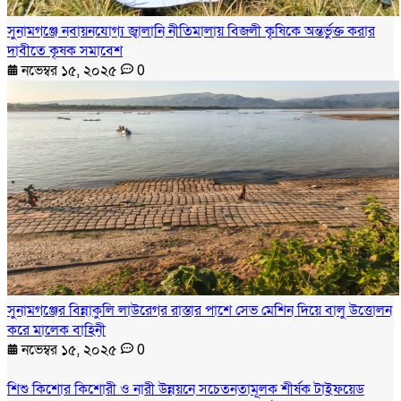
সুনামগঞ্জে নবায়নযোগ্য জ্বালানি নীতিমালায় বিজলী কৃষিকে অন্তর্ভুক্ত করার
দাবীতে কৃষক সমাবেশ
নভেম্বর ১৫, ২০২৫
0
সুনামগঞ্জের বিন্নাকুলি লাউরেগর রাস্তার পাশে সেভ মেশিন দিয়ে বালু উত্তোলন
করে মালেক বাহিনী
নভেম্বর ১৫, ২০২৫
0
শিশু কিশোর কিশোরী ও নারী উন্নয়নে সচেতনতামূলক শীর্ষক টাইফয়েড