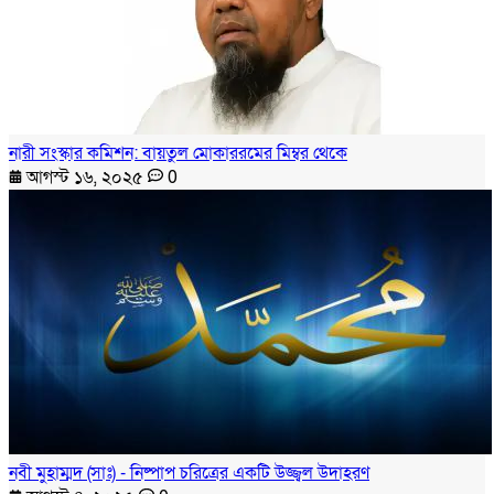
নারী সংস্কার কমিশন: বায়তুল মোকাররমের মিম্বর থেকে
আগস্ট ১৬, ২০২৫
0
নবী মুহাম্মদ (সাঃ) - নিষ্পাপ চরিত্রের একটি উজ্জ্বল উদাহরণ