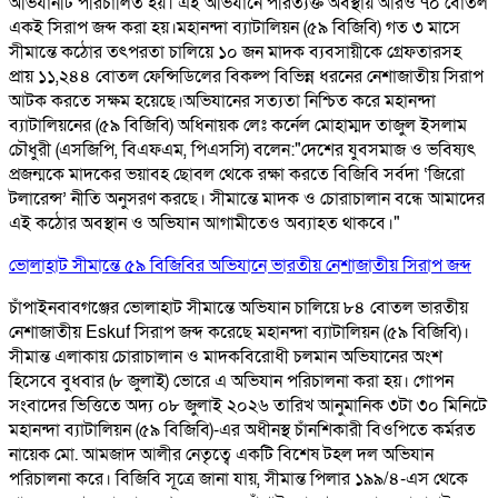
অভিযানটি পরিচালিত হয়। এই অভিযানে পরিত্যক্ত অবস্থায় আরও ৭০ বোতল
একই সিরাপ জব্দ করা হয়। ​ মহানন্দা ব্যাটালিয়ন (৫৯ বিজিবি) গত ৩ মাসে
সীমান্তে কঠোর তৎপরতা চালিয়ে ১০ জন মাদক ব্যবসায়ীকে গ্রেফতারসহ
প্রায় ১১,২৪৪ বোতল ফেন্সিডিলের বিকল্প বিভিন্ন ধরনের নেশাজাতীয় সিরাপ
আটক করতে সক্ষম হয়েছে। ​ ​অভিযানের সত্যতা নিশ্চিত করে মহানন্দা
ব্যাটালিয়নের (৫৯ বিজিবি) অধিনায়ক লেঃ কর্নেল মোহাম্মদ তাজুল ইসলাম
চৌধুরী (এসজিপি, বিএফএম, পিএসসি) বলেন: ​"দেশের যুবসমাজ ও ভবিষ্যৎ
প্রজন্মকে মাদকের ভয়াবহ ছোবল থেকে রক্ষা করতে বিজিবি সর্বদা ‘জিরো
টলারেন্স’ নীতি অনুসরণ করছে। সীমান্তে মাদক ও চোরাচালান বন্ধে আমাদের
এই কঠোর অবস্থান ও অভিযান আগামীতেও অব্যাহত থাকবে।"
ভোলাহাট সীমান্তে ৫৯ বিজিবির অভিযানে ভারতীয় নেশাজাতীয় সিরাপ জব্দ
চাঁপাইনবাবগঞ্জের ভোলাহাট সীমান্তে অভিযান চালিয়ে ৮৪ বোতল ভারতীয়
নেশাজাতীয় Eskuf সিরাপ জব্দ করেছে মহানন্দা ব্যাটালিয়ন (৫৯ বিজিবি)।
সীমান্ত এলাকায় চোরাচালান ও মাদকবিরোধী চলমান অভিযানের অংশ
হিসেবে বুধবার (৮ জুলাই) ভোরে এ অভিযান পরিচালনা করা হয়। গোপন
সংবাদের ভিত্তিতে অদ্য ০৮ জুলাই ২০২৬ তারিখ আনুমানিক ৩টা ৩০ মিনিটে
মহানন্দা ব্যাটালিয়ন (৫৯ বিজিবি)-এর অধীনস্থ চাঁনশিকারী বিওপিতে কর্মরত
নায়েক মো. আমজাদ আলীর নেতৃত্বে একটি বিশেষ টহল দল অভিযান
পরিচালনা করে। বিজিবি সূত্রে জানা যায়, সীমান্ত পিলার ১৯৯/৪-এস থেকে